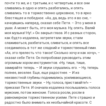
почти то же, и с третьим, и с четвертым, и все они
сливались в одно и опять разбегались, и опять
сливались то в торжественно церковное, то в ярко
блестящее и победное. «Ах, да, ведь это я во сне, –
качнувшись наперед, сказал себе Петя. – Это у меня в
ушах. А может быть, это моя музыка. Ну, опять. Валяй
моя музыка! Ну!..» Он закрыл глаза. И с разных сторон,
как будто издалека, затрепетали звуки, стали
слаживаться, разбегаться, сливаться, и опять все
соединилось в тот же сладкий и торжественный гимн.
«Ах, это прелесть что такое! Сколько хочу и как хочу», –
сказал себе Петя. Он попробовал руководить этим
огромным хором инструментов. «Ну, тише, тише,
замирайте теперь. – И звуки слушались его. – Ну, теперь
полнее, веселее. Еще, еще радостнее. – И из
неизвестной глубины поднимались усиливающиеся,
торжественные звуки. – Ну, голоса, приставайте!» –
приказал Петя. И сначала издалека послышались голоса
мужские, потом женские. Голоса росли, росли в
равномерном торжественном усилии. Пете страшно и
радостно было внимать их необычайной красоте. С