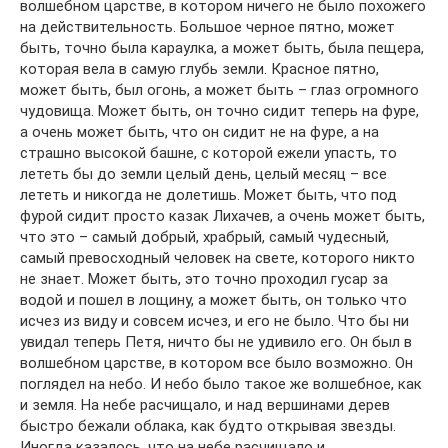
волшебном царстве, в котором ничего не было похожего
на действительность. Большое черное пятно, может
быть, точно была караулка, а может быть, была пещера,
которая вела в самую глубь земли. Красное пятно,
может быть, был огонь, а может быть – глаз огромного
чудовища. Может быть, он точно сидит теперь на фуре,
а очень может быть, что он сидит не на фуре, а на
страшно высокой башне, с которой ежели упасть, то
лететь бы до земли целый день, целый месяц – все
лететь и никогда не долетишь. Может быть, что под
фурой сидит просто казак Лихачев, а очень может быть,
что это – самый добрый, храбрый, самый чудесный,
самый превосходный человек на свете, которого никто
не знает. Может быть, это точно проходил гусар за
водой и пошел в лощину, а может быть, он только что
исчез из виду и совсем исчез, и его не было. Что бы ни
увидал теперь Петя, ничто бы не удивило его. Он был в
волшебном царстве, в котором все было возможно. Он
поглядел на небо. И небо было такое же волшебное, как
и земля. На небе расчищало, и над вершинами дерев
быстро бежали облака, как будто открывая звезды.
Иногда казалось, что на небе расчищало и