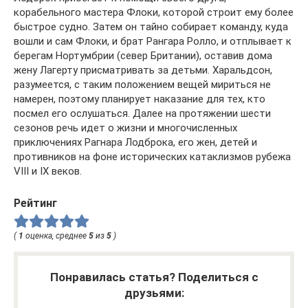
корабельного мастера Флоки, которой строит ему более
быстрое судно. Затем он тайно собирает команду, куда
вошли и сам Флоки, и брат Рангара Ролло, и отплывает к
берегам Нортумбрии (север Британии), оставив дома
жену Лагерту присматривать за детьми. Харальдсон,
разумеется, с таким положением вещей мириться не
намерен, поэтому планирует наказание для тех, кто
посмел его ослушаться. Далее на протяжении шести
сезонов речь идет о жизни и многочисленных
приключениях Рагнара Лодброка, его жен, детей и
противников на фоне исторических катаклизмов рубежа
VIII и IX веков.
Рейтинг
(
1
оценка, среднее
5
из
5
)
Понравилась статья? Поделиться с
друзьями: