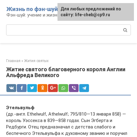
Перейти
Жизнь по фэн-шуй
Для любых предложений по
Для любых предложений по
к
Фэн-шуй: учение и жизнь
сайту: life-cheb@cp9.ru
сайту: life-cheb@cp9.ru
контенту
Поиск:
Главная
»
Жития святых
Житие святого благоверного короля Англии
Альфреда Великого
Этельвульф
(др.-англ. Ethelwulf, Athelwulf; 795/810—13 января 858) —
король Уэссекса в 839—858 годах. Сын Эгберта и
Редбурги. Отец предназначал с детства слабого и
беспечного Этельвульфа к духовному званию и поручил