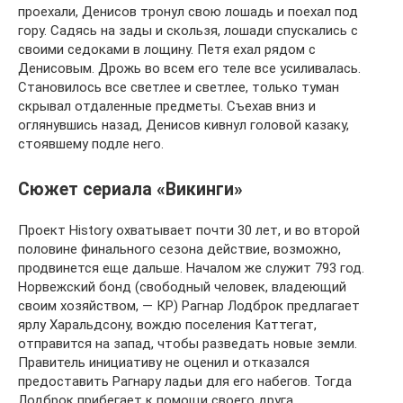
проехали, Денисов тронул свою лошадь и поехал под
гору. Садясь на зады и скользя, лошади спускались с
своими седоками в лощину. Петя ехал рядом с
Денисовым. Дрожь во всем его теле все усиливалась.
Становилось все светлее и светлее, только туман
скрывал отдаленные предметы. Съехав вниз и
оглянувшись назад, Денисов кивнул головой казаку,
стоявшему подле него.
Сюжет сериала «Викинги»
Проект History охватывает почти 30 лет, и во второй
половине финального сезона действие, возможно,
продвинется еще дальше. Началом же служит 793 год.
Норвежский бонд (свободный человек, владеющий
своим хозяйством, — КР) Рагнар Лодброк предлагает
ярлу Харальдсону, вождю поселения Каттегат,
отправится на запад, чтобы разведать новые земли.
Правитель инициативу не оценил и отказался
предоставить Рагнару ладьи для его набегов. Тогда
Лодброк прибегает к помощи своего друга,