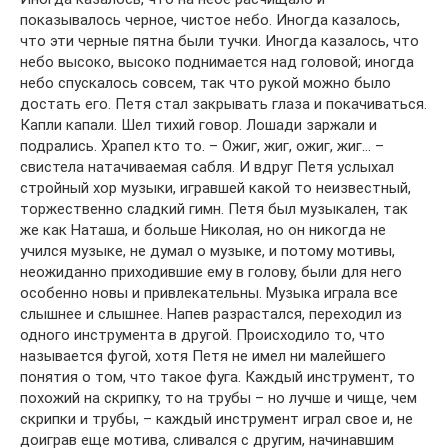
показывалось черное, чистое небо. Иногда казалось,
что эти черные пятна были тучки. Иногда казалось, что
небо высоко, высоко поднимается над головой; иногда
небо спускалось совсем, так что рукой можно было
достать его. Петя стал закрывать глаза и покачиваться.
Капли капали. Шел тихий говор. Лошади заржали и
подрались. Храпел кто то. – Ожиг, жиг, ожиг, жиг… –
свистела натачиваемая сабля. И вдруг Петя услыхал
стройный хор музыки, игравшей какой то неизвестный,
торжественно сладкий гимн. Петя был музыкален, так
же как Наташа, и больше Николая, но он никогда не
учился музыке, не думал о музыке, и потому мотивы,
неожиданно приходившие ему в голову, были для него
особенно новы и привлекательны. Музыка играла все
слышнее и слышнее. Напев разрастался, переходил из
одного инструмента в другой. Происходило то, что
называется фугой, хотя Петя не имел ни малейшего
понятия о том, что такое фуга. Каждый инструмент, то
похожий на скрипку, то на трубы – но лучше и чище, чем
скрипки и трубы, – каждый инструмент играл свое и, не
доиграв еще мотива, сливался с другим, начинавшим