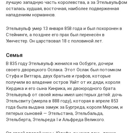
лучшую западную часть королевства, а за Этельвульфом
осталась худшая, восточная, наиболее подверженная
нападениям норманнов.
Этельвульф умер 13 января 858 года и был похоронен в
Стейнинге, а позднее его прах был перенесён в
Уинчестер. Он царствовал 18 с половиной лет.
Семья
В 835 году Этельвульф женился на Осбурге, дочери
своего дворецкого Ослака. Этот Ослак был потомком
Стуфа и Витгара, двух братьев и графов, которые
получили во владение остров Уайт от их дяди, короля
Кердика и его сына Кинрика, их двоюродного брата.
Этельвульф от своей жены имел шестерых детей: дочь
Этельсвиту (умерла в 888 году), которая в апреле 853
года была выдана замуж за Бургреда, короля Мерсии, и
пятерых сыновей — Этельстана, Этельбальда,
Этельберта, Этельреда I и Альфреда Великого.