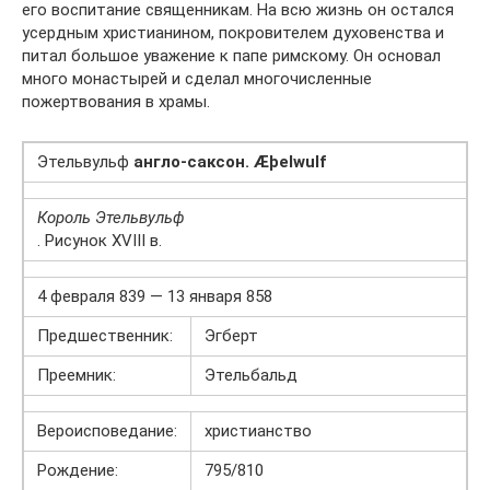
его воспитание священникам. На всю жизнь он остался
усердным христианином, покровителем духовенства и
питал большое уважение к папе римскому. Он основал
много монастырей и сделал многочисленные
пожертвования в храмы.
Этельвульф
англо-саксон. Æþelwulf
Король Этельвульф
. Рисунок XVIII в.
4 февраля 839 — 13 января 858
Предшественник:
Эгберт
Преемник:
Этельбальд
Вероисповедание:
христианство
Рождение:
795/810