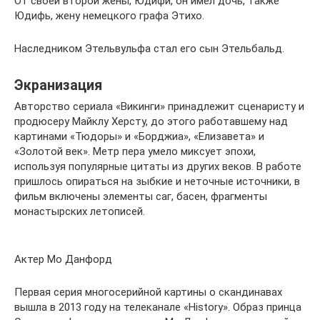
От своей второй жены, Юдифи, он имел дочь, также
Юдифь, жену немецкого графа Этихо.
Наследником Этельвульфа стал его сын Этельбальд.
Экранизация
Авторство сериала «Викинги» принадлежит сценаристу и
продюсеру Майклу Херсту, до этого работавшему над
картинами «Тюдоры» и «Борджиа», «Елизавета» и
«Золотой век». Метр пера умело миксует эпохи,
используя популярные цитаты из других веков. В работе
пришлось опираться на зыбкие и неточные источники, в
фильм включены элементы саг, басен, фрагменты
монастырских летописей.
Актер Мо Данфорд
Первая серия многосерийной картины о скандинавах
вышла в 2013 году на телеканале «History». Образ принца