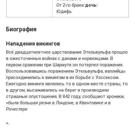
От 2-го брака:
дочь:
Юдифь
Биография
Нападения викингов
Всё двадцатилетнее царствование Этельвульфа прошло
в ожесточенных войнах с данами и норвежцами. В
первом сражении при Шармуте он потерпел поражение.
Воспользовавшись поражением Этельвульфа, валлийцы
присоединились к викингам в их борьбе с Уэссексом.
Ежегодно викинги являлись то в одном месте страны, то
в другом, высаживались на берег и производили
страшные опустошения. В 842 году, сообщают хроники,
«
была большая резня в Лондоне, в Квентовике и в
Рочестере
».