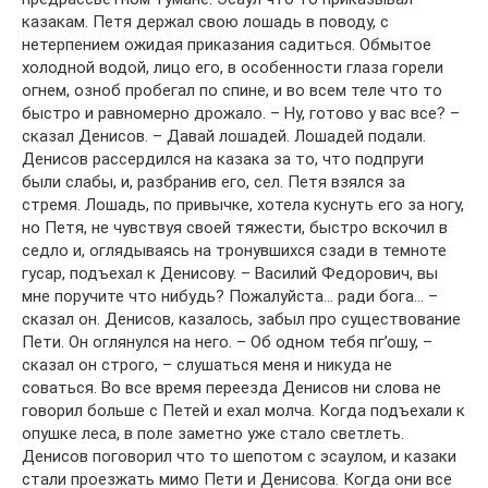
казакам. Петя держал свою лошадь в поводу, с
нетерпением ожидая приказания садиться. Обмытое
холодной водой, лицо его, в особенности глаза горели
огнем, озноб пробегал по спине, и во всем теле что то
быстро и равномерно дрожало. – Ну, готово у вас все? –
сказал Денисов. – Давай лошадей. Лошадей подали.
Денисов рассердился на казака за то, что подпруги
были слабы, и, разбранив его, сел. Петя взялся за
стремя. Лошадь, по привычке, хотела куснуть его за ногу,
но Петя, не чувствуя своей тяжести, быстро вскочил в
седло и, оглядываясь на тронувшихся сзади в темноте
гусар, подъехал к Денисову. – Василий Федорович, вы
мне поручите что нибудь? Пожалуйста… ради бога… –
сказал он. Денисов, казалось, забыл про существование
Пети. Он оглянулся на него. – Об одном тебя пг’ошу, –
сказал он строго, – слушаться меня и никуда не
соваться. Во все время переезда Денисов ни слова не
говорил больше с Петей и ехал молча. Когда подъехали к
опушке леса, в поле заметно уже стало светлеть.
Денисов поговорил что то шепотом с эсаулом, и казаки
стали проезжать мимо Пети и Денисова. Когда они все