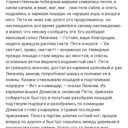
торжественным победным маршем сливалась песня, и
капли капали, и вжиг, жиг, жиг… свистела сабля, и опять
подрались и заржали лошади, не нарушая хора, а входя в
него. Петя не знал, как долго это продолжалось: он
наслаждался, все время удивлялся своему наслаждению
и жалел, что некому сообщить его. Его разбудил
ласковый голос Лихачева. – Готово, ваше благородие,
надвое хранцуза распластаете. Петя очнулся. – Уж
светает, право, светает! – вскрикнул он. Невидные
прежде лошади стали видны до хвостов, и сквозь
оголенные ветки виднелся водянистый свет. Петя
встряхнулся, вскочил, достал из кармана целковый и дал
Лихачеву, махнув, попробовал шашку и положил ее в
ножны. Казаки отвязывали лошадей и подтягивали
подпруги. – Вот и командир, – сказал Лихачев. Из
караулки вышел Денисов и, окликнув Петю, приказал
собираться. Быстро в полутьме разобрали лошадей,
подтянули подпруги и разобрались по командам.
Денисов стоял у караулки, отдавая последние
приказания. Пехота партии, шлепая сотней ног, прошла
вперед по дороге и быстро скрылась между деревьев в
предрассветном тумане. Эсаул что то приказывал