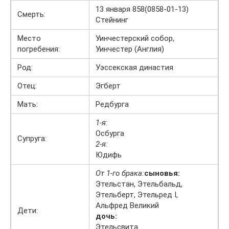
13 января 858(0858-01-13)
Смерть:
Стейнинг
Место
Уинчестерский собор,
погребения:
Уинчестер (Англия)
Род:
Уэссекская династия
Отец:
Эгберт
Мать:
Редбурга
1-я:
Осбурга
Супруга:
2-я:
Юдифь
От 1-го брака:
сыновья:
Этельстан, Этельбальд,
Этельберт, Этельред I,
Альфред Великий
Дети:
дочь:
Этельсвита