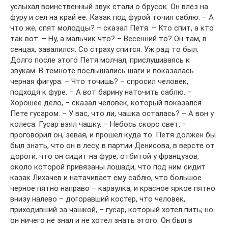
услыхал воинственный звук стали о брусок. Он влез на
фуру и сел на край ее. Казак под фурой точил саблю. – А
что же, спят молодцы? – сказал Петя. – Кто спит, а кто
так вот. – Ну, а мальчик что? – Весенний то? Он там, в
сенцах, завалился. Со страху спится. Уж рад то был.
Долго после этого Петя молчал, прислушиваясь к
звукам. В темноте послышались шаги и показалась
черная фигура. – Что точишь? – спросил человек,
подходя к фуре. – А вот барину наточить саблю. –
Хорошее дело, – сказал человек, который показался
Пете гусаром. – У вас, что ли, чашка осталась? – А вон у
колеса. Гусар взял чашку. – Небось скоро свет, –
проговорил он, зевая, и прошел куда то. Петя должен бы
был знать, что он в лесу, в партии Денисова, в версте от
дороги, что он сидит на фуре, отбитой у французов,
около которой привязаны лошади, что под ним сидит
казак Лихачев и натачивает ему саблю, что большое
черное пятно направо – караулка, и красное яркое пятно
внизу налево – догоравший костер, что человек,
приходивший за чашкой, – гусар, который хотел пить; но
он ничего не знал и не хотел знать этого. Он был в