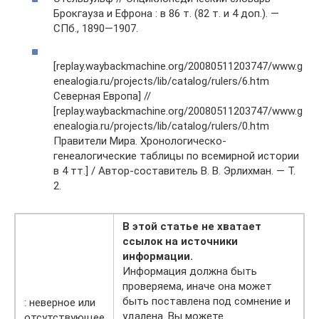
Брокгауза и Ефрона : в 86 т. (82 т. и 4 доп.). —
СПб., 1890—1907.
[replay.waybackmachine.org/20080511203747/www.g
enealogia.ru/projects/lib/catalog/rulers/6.htm
Северная Европа] //
[replay.waybackmachine.org/20080511203747/www.g
enealogia.ru/projects/lib/catalog/rulers/0.htm
Правители Мира. Хронологическо-
генеалогические таблицы по всемирной истории
в 4 тт.] / Автор-составитель В. В. Эрлихман. — Т.
2.
В этой статье не хватает
ссылок на источники
информации.
Информация должна быть
проверяема, иначе она может
быть поставлена под сомнение и
: неверное или
удалена. Вы можете
отсутствующее