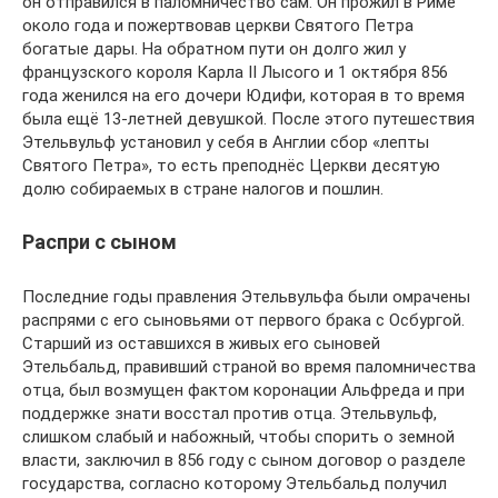
он отправился в паломничество сам. Он прожил в Риме
около года и пожертвовав церкви Святого Петра
богатые дары. На обратном пути он долго жил у
французского короля Карла II Лысого и 1 октября 856
года женился на его дочери Юдифи, которая в то время
была ещё 13-летней девушкой. После этого путешествия
Этельвульф установил у себя в Англии сбор «лепты
Святого Петра», то есть преподнёс Церкви десятую
долю собираемых в стране налогов и пошлин.
Распри с сыном
Последние годы правления Этельвульфа были омрачены
распрями с его сыновьями от первого брака с Осбургой.
Старший из оставшихся в живых его сыновей
Этельбальд, правивший страной во время паломничества
отца, был возмущен фактом коронации Альфреда и при
поддержке знати восстал против отца. Этельвульф,
слишком слабый и набожный, чтобы спорить о земной
власти, заключил в 856 году с сыном договор о разделе
государства, согласно которому Этельбальд получил