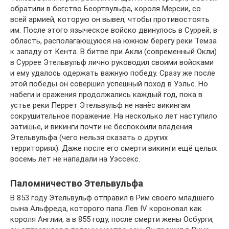
обратили в бегство Беортвульфа, короля Мерсии, со
всей армией, которую он вывел, чтобы противостоять
им. После этого языческое войско двинулось в Суррей, в
область, располагающуюся на южном берегу реки Темза
к западу от Кента. В битве при Акли (современный Окли)
в Суррее Этельвульф лично руководил своими войсками
и ему удалось одержать важную победу. Сразу же после
этой победы он совершил успешный поход в Уэльс. Но
набеги и сражения продолжались каждый год, пока в
устье реки Перрет Этельвульф не нанёс викингам
сокрушительное поражение. На несколько лет наступило
затишье, и викинги почти не беспокоили владения
Этельвульфа (чего нельзя сказать о других
территориях). Даже после его смерти викинги ещё целых
восемь лет не нападали на Уэссекс.
Паломничество Этельвульфа
В 853 году Этельвульф отправил в Рим своего младшего
сына Альфреда, которого папа Лев IV короновал как
короля Англии, а в 855 году, после смерти жены Осбурги,