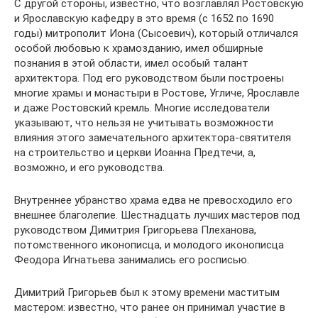
С другой стороны, известно, что возглавлял Ростовскую
и Ярославскую кафедру в это время (с 1652 по 1690
годы) митрополит Иона (Сысоевич), который отличался
особой любовью к храмозданию, имел обширные
познания в этой области, имел особый талант
архитектора. Под его руководством были построены
многие храмы и монастыри в Ростове, Угличе, Ярославле
и даже Ростовский кремль. Многие исследователи
указывают, что нельзя не учитывать возможности
влияния этого замечательного архитектора-святителя
на строительство и церкви Иоанна Предтечи, а,
возможно, и его руководства.
Внутреннее убранство храма едва не превосходило его
внешнее благолепие. Шестнадцать лучших мастеров под
руководством Димитрия Григорьева Плеханова,
потомственного иконописца, и молодого иконописца
Феодора Игнатьева занимались его росписью.
Димитрий Григорьев был к этому времени маститым
мастером: известно, что ранее он принимал участие в