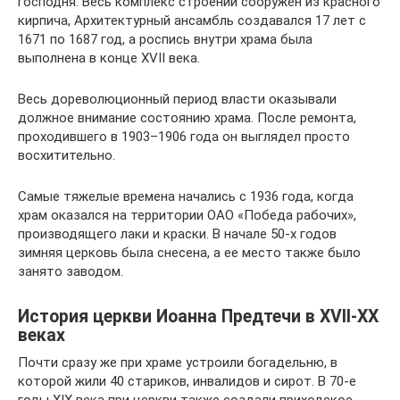
господня. Весь комплекс строений сооружен из красного
кирпича, Архитектурный ансамбль создавался 17 лет с
1671 по 1687 год, а роспись внутри храма была
выполнена в конце XVII века.
Весь дореволюционный период власти оказывали
должное внимание состоянию храма. После ремонта,
проходившего в 1903–1906 года он выглядел просто
восхитительно.
Самые тяжелые времена начались с 1936 года, когда
храм оказался на территории ОАО «Победа рабочих»,
производящего лаки и краски. В начале 50-х годов
зимняя церковь была снесена, а ее место также было
занято заводом.
История церкви Иоанна Предтечи в XVII-XX
веках
Почти сразу же при храме устроили богадельню, в
которой жили 40 стариков, инвалидов и сирот. В 70-е