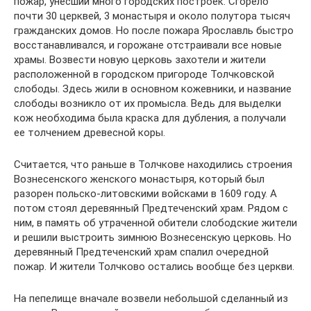
пожар, унесший много городских построек. Сгорело
почти 30 церквей, 3 монастыря и около полутора тысяч
гражданских домов. Но после пожара Ярославль быстро
восстанавливался, и горожане отстраивали все новые
храмы. Возвести новую церковь захотели и жители
расположенной в городском пригороде Толчковской
слободы. Здесь жили в основном кожевники, и название
слободы возникло от их промысла. Ведь для выделки
кож необходима была краска для дубления, а получали
ее толчением древесной коры.
Считается, что раньше в Толчкове находились строения
Вознесенского женского монастыря, который был
разорен польско-литовскими войсками в 1609 году. А
потом стоял деревянный Предтеченский храм. Рядом с
ним, в память об утраченной обители слободские жители
и решили выстроить зимнюю Вознесенскую церковь. Но
деревянный Предтеченский храм спалил очередной
пожар. И жители Толчково остались вообще без церкви.
На пепелище вначале возвели небольшой сделанный из