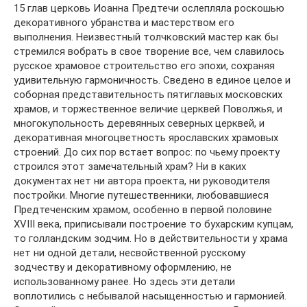
15 глав церковь Иоанна Предтечи ослепляла роскошью
декоративного убранства и мастерством его
выполнения. Неизвестный толчковский мастер как бы
стремился вобрать в свое творение все, чем славилось
русское храмовое строительство его эпохи, сохраняя
удивительную гармоничность. Сведено в единое целое и
соборная представительность пятиглавых московских
храмов, и торжественное величие церквей Поволжья, и
многокупольность деревянных северных церквей, и
декоративная многоцветность ярославских храмовых
строений. До сих пор встает вопрос: по чьему проекту
строился этот замечательный храм? Ни в каких
документах нет ни автора проекта, ни руководителя
постройки. Многие путешественники, любовавшиеся
Предтеченским храмом, особенно в первой половине
XVIII века, приписывали построение то бухарским купцам,
то голландским зодчим. Но в действительности у храма
нет ни одной детали, несвойственной русскому
зодчеству и декоративному оформлению, не
использованному ранее. Но здесь эти детали
воплотились с небывалой насыщенностью и гармонией.