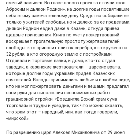
смелый замысел. Во главе нового проекта стояли «поп
Абросим и дьякон Родион», на долгие годы посвятившие
себя этому замечательному делу. Средства собирали не
только у жителей слободы, но и далеко за ее пределами:
дьякон Родион ездил даже в Казань, откуда привез
щедрые приношения. Книга по учету пожертвований
воскрешает трогательную простоту жертвователей
слободы: кто приносит слиток серебра, кто кружева на
32 рубля, а кто огородную землю с постройками.
Отдавали и торговые лавки, и дома, кто-то отдал
заводик, а казанские жертвователи – царские врата,
которые долгие годы украшали придел Казанских
святителей. Вклады принимались любые и в любом виде;
кто не мог пожертвовать деньгами и вещами, предлагал
свои руки для выполнения всевозможных работ
грандиозной стройки. «Воздвигла Божий храм сума
торговая» и труды и усердие, так что можно сказать,
что храм этот – народный, или, как тогда говорили,
«мирской».
По разрешению царя Алексея Михайловича от 29 июня