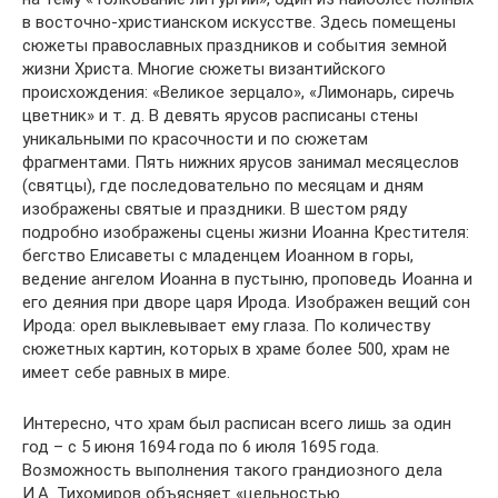
в восточно-христианском искусстве. Здесь помещены
сюжеты православных праздников и события земной
жизни Христа. Многие сюжеты византийского
происхождения: «Великое зерцало», «Лимонарь, сиречь
цветник» и т. д. В девять ярусов расписаны стены
уникальными по красочности и по сюжетам
фрагментами. Пять нижних ярусов занимал месяцеслов
(святцы), где последовательно по месяцам и дням
изображены святые и праздники. В шестом ряду
подробно изображены сцены жизни Иоанна Крестителя:
бегство Елисаветы с младенцем Иоанном в горы,
ведение ангелом Иоанна в пустыню, проповедь Иоанна и
его деяния при дворе царя Ирода. Изображен вещий сон
Ирода: орел выклевывает ему глаза. По количеству
сюжетных картин, которых в храме более 500, храм не
имеет себе равных в мире.
Интересно, что храм был расписан всего лишь за один
год – с 5 июня 1694 года по 6 июля 1695 года.
Возможность выполнения такого грандиозного дела
И.А. Тихомиров объясняет «цельностью