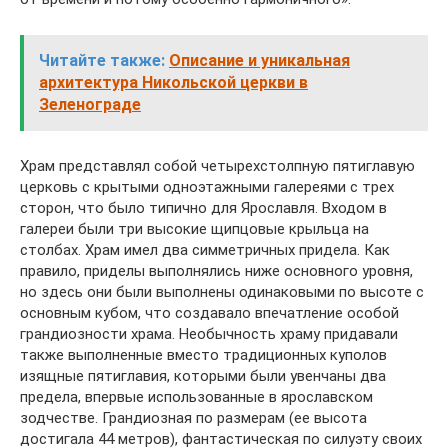
Читайте также:
Описание и уникальная
архитектура Никольской церкви в
Зеленограде
Храм представлял собой четырехстолпную пятиглавую
церковь с крытыми одноэтажными галереями с трех
сторон, что было типично для Ярославля. Входом в
галереи были три высокие щипцовые крыльца на
столбах. Храм имел два симметричных придела. Как
правило, приделы выполнялись ниже основного уровня,
но здесь они были выполнены одинаковыми по высоте с
основным кубом, что создавало впечатление особой
грандиозности храма. Необычность храму придавали
также выполненные вместо традиционных куполов
изящные пятиглавия, которыми были увенчаны два
предела, впервые использованные в ярославском
зодчестве. Грандиозная по размерам (ее высота
достигала 44 метров), фантастическая по силуэту своих