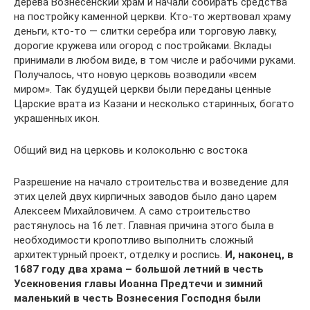
дерева Вознесенский храм и начали собирать средства
на постройку каменной церкви. Кто-то жертвовал храму
деньги, кто-то — слитки серебра или торговую лавку,
дорогие кружева или огород с постройками. Вклады
принимали в любом виде, в том числе и рабочими руками.
Получалось, что новую церковь возводили «всем
миром». Так будущей церкви были переданы ценные
Царские врата из Казани и несколько старинных, богато
украшенных икон.
Общий вид на церковь и колокольню с востока
Разрешение на начало строительства и возведение для
этих целей двух кирпичных заводов было дано царем
Алексеем Михайловичем. А само строительство
растянулось на 16 лет. Главная причина этого была в
необходимости кропотливо выполнить сложный
архитектурный проект, отделку и роспись.
И, наконец, в
1687 году два храма – большой летний в честь
Усекновения главы Иоанна Предтечи и зимний
маленький в честь Вознесения Господня были