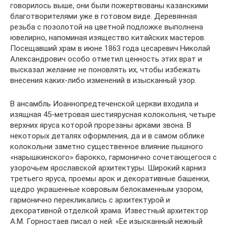
говорилось выше, они были пожертвованы казанскими
благотворителями уже в готовом виде. Деревянная
резьба с позолотой на цветной подложке выполнена
ювелирно, напоминая изящество китайских мастеров.
Посещавший храм в июне 1863 года цесаревич Николай
Александрович особо отметил ценность этих врат и
высказал желание не поновлять их, чтобы избежать
внесения каких-либо изменений в изысканный узор.
В ансамбль Иоаннопредтеченской церкви входила и
изящная 45-метровая шестиярусная колокольня, четыре
верхних яруса которой прорезаны арками звона. В
некоторых деталях оформления, да и в самом облике
колокольни заметно существенное влияние пышного
«нарышкинского» барокко, гармонично сочетающегося с
узорочьем ярославской архитектуры. Широкий карниз
третьего яруса, проемы арок и декоративные башенки,
щедро украшенные ковровым белокаменным узором,
гармонично перекликались с архитектурой и
декоративной отделкой храма. Известный архитектор
А.М. Горностаев писал о ней: «Ее изысканный нежный