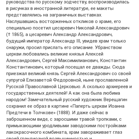
руководства по русскому зодчеству, воспроизводилась
в рисунках в иностранной литературе, ее макеты
представлялись на заграничных выставках.
Наслушавшись восторженных откликов о храме, его
специально посетил цесаревич Николай Александрович
(† 1865), а цесаревич Александр Александрович,
будущий император Александр III, увидев храм только
снаружи, просил прислать его описание. Убранством
церкви любовались великие князья Алексей
Александрович, Сергей Максимилианович, Константин
Константинович, который посещал ее дважды. Сюда
приезжал великий князь Сергей Александрович со своей
супругой Елизаветой Федоровной, ныне прославленной
Русской Православной Церковью. А сколько архиереев и
государственных деятелей! А как она была любима
народом! Замечательный русский художник Верещагин
сохранил ее образ в картине «Паперть церкви Иоанна
Предтечи в Толчкове» (1888). И даже сейчас в
заброшенном виде, с заросшими травой тропками, с
примыкающими уродливыми заводскими постройками
лакокрасочного комбината, храм завораживает глаз
своей грандиозной возвышенностью и