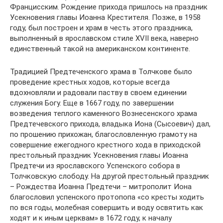
Францисским. Рождение прихода пришлось на праздник
Усекновения главы Иоанна Крестителя. Позже, в 1958
году, был построен и храм в честь этого праздника,
выполненный в ярославском стиле XVII века, наверно
единственный такой на американском континенте.
Традицией Предтеченского храма в Толчкове было
проведение крестных ходов, которые всегда
вдохновляли и радовали паству в своем единении
служения Богу. Еще в 1667 году, по завершении
возведения теплого каменного Вознесенского храма
Предтечевского прихода, владыка Иона (Сысоевич) дал,
по прошению прихожан, благословленную грамоту на
совершение ежегодного крестного хода в приходской
престольный праздник Усекновения главы Иоанна
Предтечи из ярославского Успенского собора в
Толчковскую слободу. На другой престольный праздник
– Рождества Иоанна Предтечи – митрополит Иона
благословил успенского протопопа «со кресты ходить
по вся годы, молебная совершить и воду освятить как
ходят и к иным церквам» в 1672 году, к началу