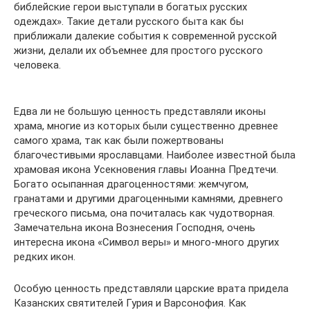
библейские герои выступали в богатых русских
одеждах». Такие детали русского быта как бы
приближали далекие события к современной русской
жизни, делали их объемнее для простого русского
человека.
Едва ли не большую ценность представляли иконы
храма, многие из которых были существенно древнее
самого храма, так как были пожертвованы
благочестивыми ярославцами. Наиболее известной была
храмовая икона Усекновения главы Иоанна Предтечи.
Богато осыпанная драгоценностями: жемчугом,
гранатами и другими драгоценными камнями, древнего
греческого письма, она почиталась как чудотворная.
Замечательна икона Вознесения Господня, очень
интересна икона «Символ веры» и много-много других
редких икон.
Особую ценность представляли царские врата придела
Казанских святителей Гурия и Варсонофия. Как