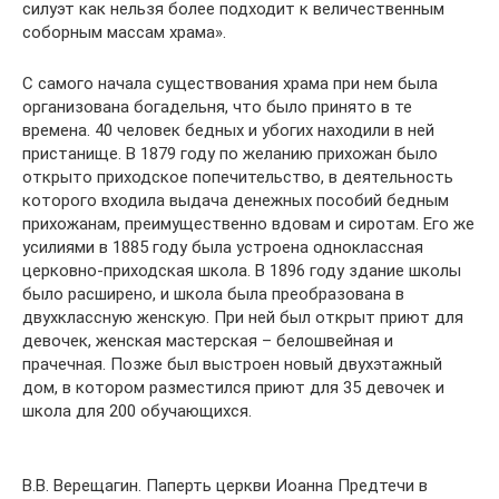
силуэт как нельзя более подходит к величественным
соборным массам храма».
С самого начала существования храма при нем была
организована богадельня, что было принято в те
времена. 40 человек бедных и убогих находили в ней
пристанище. В 1879 году по желанию прихожан было
открыто приходское попечительство, в деятельность
которого входила выдача денежных пособий бедным
прихожанам, преимущественно вдовам и сиротам. Его же
усилиями в 1885 году была устроена одноклассная
церковно-приходская школа. В 1896 году здание школы
было расширено, и школа была преобразована в
двухклассную женскую. При ней был открыт приют для
девочек, женская мастерская – белошвейная и
прачечная. Позже был выстроен новый двухэтажный
дом, в котором разместился приют для 35 девочек и
школа для 200 обучающихся.
В.В. Верещагин. Паперть церкви Иоанна Предтечи в