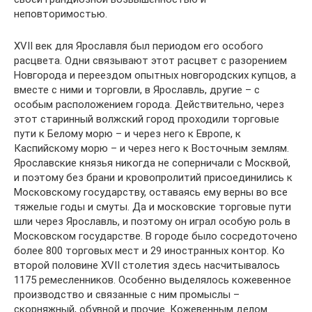
неповторимостью.
XVII век для Ярославля был периодом его особого
расцвета. Одни связывают этот расцвет с разорением
Новгорода и переездом опытных новгородских купцов, а
вместе с ними и торговли, в Ярославль, другие – с
особым расположением города. Действительно, через
этот старинный волжский город проходили торговые
пути к Белому морю – и через него к Европе, к
Каспийскому морю – и через него к Восточным землям.
Ярославские князья никогда не соперничали с Москвой,
и поэтому без брани и кровопролитий присоединились к
Московскому государству, оставаясь ему верны во все
тяжелые годы и смуты. Да и московские торговые пути
шли через Ярославль, и поэтому он играл особую роль в
Московском государстве. В городе было сосредоточено
более 800 торговых мест и 29 иностранных контор. Ко
второй половине XVII столетия здесь насчитывалось
1175 ремесленников. Особенно выделялось кожевенное
производство и связанные с ним промыслы –
скорняжный, обувной и прочие. Кожевенным делом