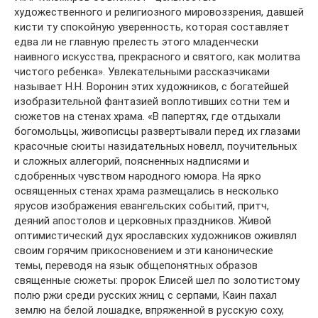
художественного и религиозного мировоззрения, давшей
кисти ту спокойную уверенность, которая составляет
едва ли не главную прелесть этого младенчески
наивного искусства, прекрасного и святого, как молитва
чистого ребенка». Увлекательными рассказчиками
называет Н.Н. Воронин этих художников, с богатейшей
изобразительной фантазией воплотивших сотни тем и
сюжетов на стенах храма. «В папертях, где отдыхали
богомольцы, живописцы развертывали перед их глазами
красочные сюиты назидательных новелл, поучительных
и сложных аллегорий, поясненных надписями и
сдобренных чувством народного юмора. На ярко
освященных стенах храма размещались в несколько
ярусов изображения евангельских событий, притч,
деяний апостолов и церковных праздников. Живой
оптимистический дух ярославских художников оживлял
своим горячим прикосновением и эти канонические
темы, переводя на язык общепонятных образов
священные сюжеты: пророк Елисей шел по золотистому
полю ржи среди русских жниц с серпами, Каин пахал
землю на белой лошадке, впряженной в русскую соху,