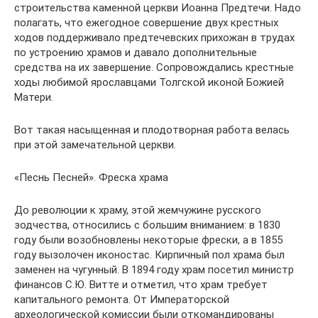
строительства каменной церкви Иоанна Предтечи. Надо
полагать, что ежегодное совершение двух крестных
ходов поддерживало предтечевских прихожан в трудах
по устроению храмов и давало дополнительные
средства на их завершение. Сопровождались крестные
ходы любимой ярославцами Толгской иконой Божией
Матери.
Вот такая насыщенная и плодотворная работа велась
при этой замечательной церкви.
«Песнь Песней». Фреска храма
До революции к храму, этой жемчужине русского
зодчества, относились с большим вниманием: в 1830
году были возобновлены некоторые фрески, а в 1855
году вызолочен иконостас. Кирпичный пол храма был
заменен на чугунный. В 1894 году храм посетил министр
финансов С.Ю. Витте и отметил, что храм требует
капитального ремонта. От Императорской
археологической комиссии были откомандированы