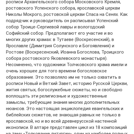
росписи Архангельского собора Московского Кремля,
ростовского Успенского собора, ярославской церкви
Николы Мокрого, ростовской церкви Спаса на Сенях. Как
подрядчик и руководитель он расписывал Успенский
собор Троице-Сергиевой лавры и вологодский
Софийский собор. Предполагают его участие и во
многих других храмах: в Тутаеве (Воскресенский), в
Ярославле (Димитрия Солунского и Богоявления) и
Ростове (Воскресенский, Иоанна Богослова, Троицкого
собора ростовского Яковлевского монастыря).
Несомненно, что художники Толчковского храма имели и
очень хорошее для того времени богословское
образование. Это позволяло им не только охватить в
росписи Новый и Ветхий Завет, историю Русской Церкви,
жития святых, богослужебные сюжеты, но и свободно
воплощать эти религиозные и художественные
замыслы, требующие знания многих дополнительных
нюансов. Это настоящая энциклопедия евангельских и
библейских сюжетов, не знающая равных не только в
ярославской, но и во всей древнерусской настенной
иконописи. В алтаре представлен цикл из 18 композиций
на тему «Толкование литургии», один из наиболее полных