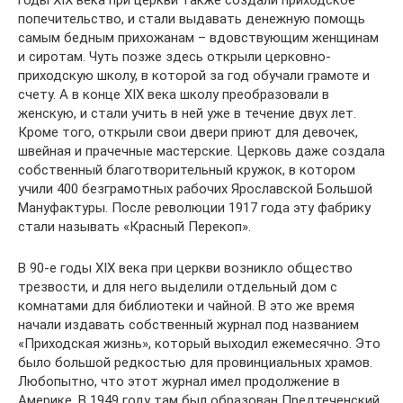
годы XIX века при церкви также создали приходское
попечительство, и стали выдавать денежную помощь
самым бедным прихожанам – вдовствующим женщинам
и сиротам. Чуть позже здесь открыли церковно-
приходскую школу, в которой за год обучали грамоте и
счету. А в конце XIX века школу преобразовали в
женскую, и стали учить в ней уже в течение двух лет.
Кроме того, открыли свои двери приют для девочек,
швейная и прачечные мастерские. Церковь даже создала
собственный благотворительный кружок, в котором
учили 400 безграмотных рабочих Ярославской Большой
Мануфактуры. После революции 1917 года эту фабрику
стали называть «Красный Перекоп».
В 90-е годы XIX века при церкви возникло общество
трезвости, и для него выделили отдельный дом с
комнатами для библиотеки и чайной. В это же время
начали издавать собственный журнал под названием
«Приходская жизнь», который выходил ежемесячно. Это
было большой редкостью для провинциальных храмов.
Любопытно, что этот журнал имел продолжение в
Америке. В 1949 году там был образован Предтеченский