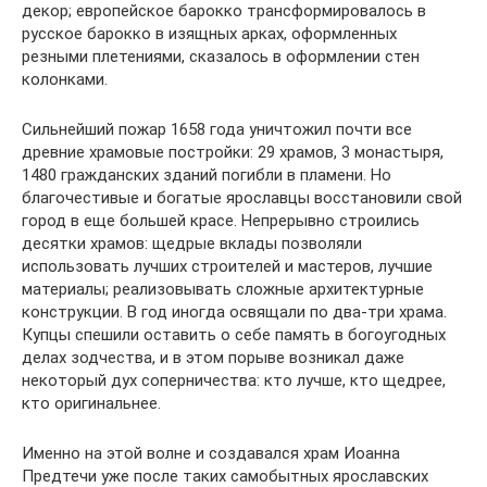
декор; европейское барокко трансформировалось в
русское барокко в изящных арках, оформленных
резными плетениями, сказалось в оформлении стен
колонками.
Сильнейший пожар 1658 года уничтожил почти все
древние храмовые постройки: 29 храмов, 3 монастыря,
1480 гражданских зданий погибли в пламени. Но
благочестивые и богатые ярославцы восстановили свой
город в еще большей красе. Непрерывно строились
десятки храмов: щедрые вклады позволяли
использовать лучших строителей и мастеров, лучшие
материалы; реализовывать сложные архитектурные
конструкции. В год иногда освящали по два-три храма.
Купцы спешили оставить о себе память в богоугодных
делах зодчества, и в этом порыве возникал даже
некоторый дух соперничества: кто лучше, кто щедрее,
кто оригинальнее.
Именно на этой волне и создавался храм Иоанна
Предтечи уже после таких самобытных ярославских