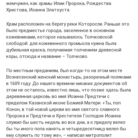
жемчужен, как храмы Илии Пророка, Рождества
Христова, Иоанна Златоуста.
Храм расположен на берегу реки Которосли. Раньше это
было предместье города, заселенное в основном
кожевниками, которое называлось Толчковской
слободой: для кожевенного промысла нужна была
дубильная краска, получаемая толчением древесной
коры, отсюда и название – Толчково.
По местным преданиям, был когда-то на этом месте
Вознесенский женский монастырь, разоренный поляками
в 1609 году. До нашего времени никаких документов об
этом не осталось, известно лишь, что позже здесь была
деревянная церковь во имя Иоанна Предтечи с
приделом Казанской иконе Божией Матери. «Ты, поп
Конон, в той новой церкви во имя святого славного
Пророка и Предтечи и Крестителя Господня Иоанна
служил бы шесть недель во все дни, а к приделу велел
бы ты иного попа нанять и четыредесятницу велел бы
ему служить по тому же», – написал митрополит