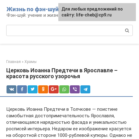
Перейти
Жизнь по фэн-шуй
Для любых предложений по
Для любых предложений по
к
Фэн-шуй: учение и жизнь
сайту: life-cheb@cp9.ru
сайту: life-cheb@cp9.ru
контенту
Поиск:
Главная
»
Храмы
Церковь Иоанна Предтечи в Ярославле –
красота русского узорочья
Церковь Иоанна Предтечи в Толчкове — поистине
самобытная достопримечательность Ярославля,
отличающаяся нарядностью фасада и уникальностью
росписей интерьера. Недаром ее изображение красуется
на оборотной стороне 1000-рублевой купюры. Однако не