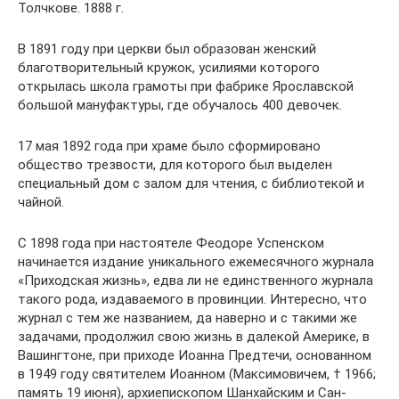
Толчкове. 1888 г.
В 1891 году при церкви был образован женский
благотворительный кружок, усилиями которого
открылась школа грамоты при фабрике Ярославской
большой мануфактуры, где обучалось 400 девочек.
17 мая 1892 года при храме было сформировано
общество трезвости, для которого был выделен
специальный дом с залом для чтения, с библиотекой и
чайной.
С 1898 года при настоятеле Феодоре Успенском
начинается издание уникального ежемесячного журнала
«Приходская жизнь», едва ли не единственного журнала
такого рода, издаваемого в провинции. Интересно, что
журнал с тем же названием, да наверно и с такими же
задачами, продолжил свою жизнь в далекой Америке, в
Вашингтоне, при приходе Иоанна Предтечи, основанном
в 1949 году святителем Иоанном (Максимовичем, † 1966;
память 19 июня), архиепископом Шанхайским и Сан-