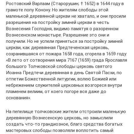
Ростовский Варлаам (Старорушин; † 1652) в 1644 году в
грамоте попу Конону. Но жителям слободы этой
маленькой деревянной церкви не хватало, и они просили
разрешения на постройку зимней церкви в честь
Вознесения Господня, видимо памятуя о разоренном
Вознесенском монастыре. Разрешение это они и
получили. Но не успели приняться за постройку зимней
церкви, как деревянная Предтеченская церковь,
сохранившаяся от пожара 1658 года, сгорела в 1659 году:
«В лето от сотворения мира 7167 (1659) града Ярославля
большого Толчковской слободы церковь святого
Иоанна Предтечи деревянная в день Святой Пасхи, по
отпетии Божественной литургии, волею Божией или
небрежением служителей церковных возгореся внутри
пламенем велиим, от коего погоре вся даже до
основания».
На пепелище толчковские жители отстроили маленькую
деревянную Вознесенскую церковь, но замыслили
создать что-то грандиозное, благо средства богатых
мастеровых слободы позволяли воплотить самый