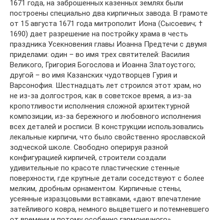
1671 года, на заброшенных казенных землях были
построены специально два кирпичных завода. В грамоте
от 15 августа 1671 года митрополит Иона (Сысоевич; †
1690) дает разрешение на постройку храма в честь
праздника Усекновения главы Иоанна Предтечи с двумя
приделами: один – во имя трех святителей: Василия
Великого, Григория Богослова и Иоанна Златоустого;
другой – во имя Казанских чудотворцев Гурия и
Варсонофия. Шестнадцать лет строился этот храм, но
не из-за долгостроя, как в советское время, а из-за
кропотливости исполнения сложной архитектурной
композиции, из-за бережного и любовного исполнения
всех деталей и росписи. В конструкции использовались
лекальные кирпичи, что было свойственно ярославской
зодческой школе. Свободно оперируя разной
конфигурацией кирпичей, строители создали
удивительные по красоте пластические стенные
поверхности, где крупные детали соседствуют с более
мелким, дробным орнаментом. Кирпичные стены,
усеянные изразцовыми вставками, «дают впечатление
затейливого ковра, немного выцветшего и потемневшего
от времени и потому особенно гармоничного».