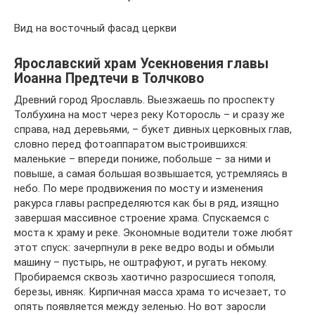
Вид на восточный фасад церкви
Ярославский храм Усекновения главы
Иоанна Предтечи в Толчково
Древний город Ярославль. Выезжаешь по проспекту
Толбухина на мост через реку Которосль – и сразу же
справа, над деревьями, – букет дивных церковных глав,
словно перед фотоаппаратом выстроившихся:
маленькие – впереди пониже, побольше – за ними и
повыше, а самая большая возвышается, устремляясь в
небо. По мере продвижения по мосту и изменения
ракурса главы распределяются как бы в ряд, изящно
завершая массивное строение храма. Спускаемся с
моста к храму и реке. Экономные водители тоже любят
этот спуск: зачерпнули в реке ведро воды и обмыли
машину – пустырь, не оштрафуют, и ругать некому.
Пробираемся сквозь хаотично разросшиеся тополя,
березы, ивняк. Кирпичная масса храма то исчезает, то
опять появляется между зеленью. Но вот заросли