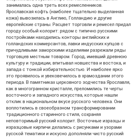
занималась одна треть всех ремесленников.
Ярославская кофть (наиболее тщательно выделанная
кожа) вывозилась в Англию, Голландию и другие
европейские страны. Расцвет торговли и ремесел придал
городу особый колорит: рядом с типично русскими
постройками находились конторы английских и
голландских коммерсантов, лавки индусских купцов с
причудливыми заморскими изделиями разрежали ряды
торговцев местным товаром. Город, имевший древнюю
культуру и традиции, впитывал новшества и востока, и
запада с тонкой избирательностью. И наиболее ярко
это проявилось и увековечилось в храмоздании этого
периода. В памятниках церковного зодчества Ярославля,
как в многогранном кристалле, преломились те черты
восточного и западного искусства, которые нашли
отклик в национальном вкусе русского человека. Они
воплотились в своеобразном трансформировании
традиционного старинного стиля, сохраняя
неповторимый русский колорит. Восточные изразцы и
изразцовые кирпичи делались с рисунками и узорами
русской тематики и искусно дополняли чисто русский