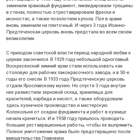
заменили храмовый фундамент, ликвидировали трещины
в стенах, полностью отреставрировали фрески и
иконостас, а также позолотили купола. Пол в храме
вновь заменили на плиточный. И через 3 года Иоанно-
Предтеченская церковь вновь предстала во всем своем
великолепии.
С приходом советской власти период народной любви к
церкви закончился. В 1929 году небольшой одноглавый
Воскресенский зимний храм стали использовать как
столовую для рабочих лакокрасочного завода, а в 50-е
годы его снесли. В 1933 году Предтеченскую церковь
отдали Ярославскому музею. Но спустя 3 года внутри
нее разместили зерновой склад, хранилища для
красителей, карбида и кислот, а также оборудовали
здесь кузнечное производство и мастерскую.
Колокольня от осадки фундамента и работ в кузнице
начала крениться. И в 1958 году пришлось проводить
большие реставрационные работы, чтобы ее выпрямить.
Полное уничтожение храма было предотвращено после
вмешательства Главнауки.