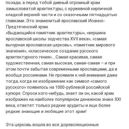
позади, а перед тобой дивный огромный храм
замысловатой архитектуры, с кружевной кирпичной
кладкой верхней части и со сказочными пятнадцатью
главками. Это знаменитый ярославский Иоанно-
Предтеченский храм.
«Выдающийся памятник архитектуры», «вершина
ярославской школы зодчества XVII века», «самая
вычурная ярославская церковь», «памятник мирового
значения», «классическое создание русского
архитектурного гения»… Самая красивая, самая
художественная, самая высокая, самая-самая – и при
этом почти забытая современными ярославцами, да и
вообще россиянами. Не проявили к ней внимания даже
тогда, когда ее изображение как символ «самого
русского» появилось на 1000-рублевой российской
купюре. Спроси кого-нибудь, знает ли он, какой храм
изображен на наиболее популярном денежном знаке XXI
века, ответят только редкие эрудиты и еще более
редкие знающие и любящие этот храм!
Эта церковь вошла во все дореволюционные