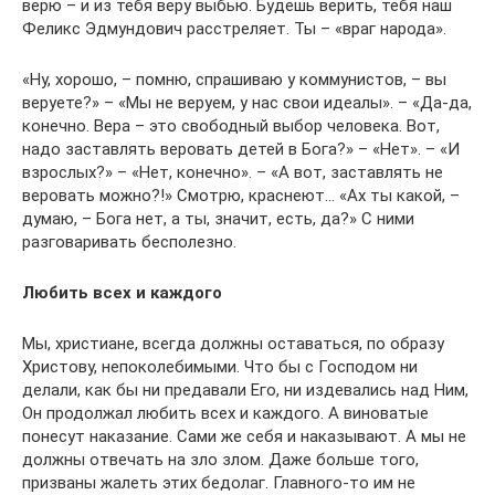
верю – и из тебя веру выбью. Будешь верить, тебя наш
Феликс Эдмундович расстреляет. Ты – «враг народа».
«Ну, хорошо, – помню, спрашиваю у коммунистов, – вы
веруете?» – «Мы не веруем, у нас свои идеалы». – «Да-да,
конечно. Вера – это свободный выбор человека. Вот,
надо заставлять веровать детей в Бога?» – «Нет». – «И
взрослых?» – «Нет, конечно». – «А вот, заставлять не
веровать можно?!» Смотрю, краснеют… «Ах ты какой, –
думаю, – Бога нет, а ты, значит, есть, да?» С ними
разговаривать бесполезно.
Любить всех и каждого
Мы, христиане, всегда должны оставаться, по образу
Христову, непоколебимыми. Что бы с Господом ни
делали, как бы ни предавали Его, ни издевались над Ним,
Он продолжал любить всех и каждого. А виноватые
понесут наказание. Сами же себя и наказывают. А мы не
должны отвечать на зло злом. Даже больше того,
призваны жалеть этих бедолаг. Главного-то им не