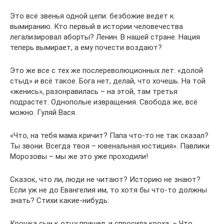
Это всё звенья одной цепи: безбожие ведет к
вымиранию. Кто первый в истории человечества
легализировал аборты? Ленин. В нашей стране. Нация
теперь вымирает, а ему почести воздают?
Это же все с тех же послереволюционных лет: «долой
стыд» и всё такое. Бога нет, делай, что хочешь. На той
«женись», разонравилась – на этой, там третья
подрастет. Однополые извращения. Свобода же, всё
можно. Гуляй Вася.
«Что, на тебя мама кричит? Папа что-то не так сказал?
Ты звони. Всегда твоя – ювенальная юстиция». Павлики
Морозовы – мы же это уже проходили!
Сказок, что ли, люди не читают? Историю не знают?
Если уж не до Евангелия им, то хотя бы что-то должны
знать? Стихи какие-нибудь:
Крошка сын к отцу пришел, и спросила кроха: – Что