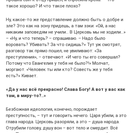
такое хорошо? И что такое плохо?
Ну, какое-то же представление должно быть о добре и
зле? Это как на зону придешь, а там зэки: «Ой, а нас
никаким заповедям не учили… В Церковь мы не ходили…»
– «Ну, и что теперь? – спрашиваю. – Надо было
воровать? Убивать? За что сидишь?» Тут уж смотрят,
разговор так прямо пошел, не увиливают: «За
преступления», – отвечают. «И чего ты его совершал?
Потому что Евангелия у тебя не было?!» Молчат,
моргают. «Человек ты или кто? Совесть же у тебя
есть?» Кивает.
«Да у нас всё прекрасно! Слава Богу! А вот у вас как
там, в миру-то?..»
Безбожная идеология, конечно, порождает
преступность, – тут и говорить нечего. Царя убили, а это
глава народа. Церковь разоряли, а это – душа народа.
Отрубили голову, душу вон – вот тело и смердит. Всё