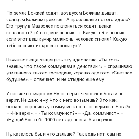
По земле Божией ходят, воздухом Божиим дышат,
солнцем Божиим греются… А прославляют этого идола?
Его трупу в Мавзолее поклоняться ходят, венки
возлагают? «А вот, мне пенсию…». Какую тебе пенсию,
если этот ваш кумир миллионы человек сгноил? Какую
тебе пенсию, их кровью политую?
Начинают еще защищать эту идеологию. «Ты хоть
знаешь, что такое коммунизм в действии?» – спрашиваю
упитанного такого господина, хорошо одетого. «Светлое
будущее», – отвечает. И не стыдно еще ему.
У нас же по-мирному. Ну, не верит человек в Бога и не
верит. Не дано ему. Что с него возьмешь? Это как,
бывало, спросишь у коммуниста: «Ты не веришь в Бога?»
– «Не верю». – «Ты коммунист?» – «Да, коммунист». –
«Ну, дай Бог тебе 1000 лет здоровья. А я верую».
Ну, казалось бы, и что дальше? Так ведь нет: сам не