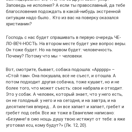
Заповедь не исполнил? А если ты православный, да тебе
благословения подождать в какой-нибудь экстренной
ситуации надо было… Кто из вас на поверку оказался
христианин?
Господь с нас будет спрашивать в первую очередь ЧЕ-
ЛО-ВЕЧ-НОСТЬ. На втором месте будет уже вопрос веры.
Он тоже будет. Но на первом будет: человечность.
Почему? Потому что мы – человеки.
Вот, смотрите, бывает, собака подошла: «Аррррр» –
«Стой там». Она покушала, всё не съест, и отошла. А
потом подходит другая собачка, тоже кушает, но и не
более того, что может съесть: свое набрала и отходит.
Это у собак. А человек, который знает, что у него есть,
он не голодный: у него и на сегодня, и на завтра, и на
десятилетия вперед… А он все хапает и хапает, гребет и
гребет под себя. Все же тоже в Евангелие написано:
«Безумне! в сию нощь душу твою истяжут от тебе: а яже
уготовал ecu, кому будут?» (Лк. 12, 20).