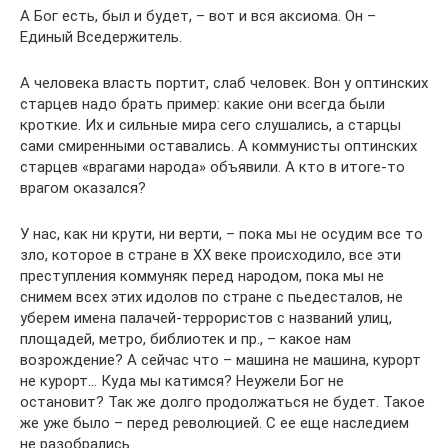
А Бог есть, был и будет, – вот и вся аксиома. Он –
Единый Вседержитель.
А человека власть портит, слаб человек. Вон у оптинских
старцев надо брать пример: какие они всегда были
кроткие. Их и сильные мира сего слушались, а старцы
сами смиренными оставались. А коммунисты оптинских
старцев «врагами народа» объявили. А кто в итоге-то
врагом оказался?
У нас, как ни крути, ни верти, – пока мы не осудим все то
зло, которое в стране в XX веке происходило, все эти
преступления коммуняк перед народом, пока мы не
снимем всех этих идолов по стране с пьедесталов, не
уберем имена палачей-террористов с названий улиц,
площадей, метро, библиотек и пр., – какое нам
возрождение? А сейчас что – машина не машина, курорт
не курорт… Куда мы катимся? Неужели Бог не
остановит? Так же долго продолжаться не будет. Такое
же уже было – перед революцией. С ее еще наследием
не разобрались…