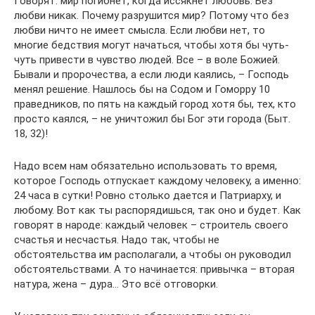
Говорят: мир погибнет, когда иссякнет любовь. Без
любви никак. Почему разрушится мир? Потому что без
любви ничто не имеет смысла. Если любви нет, то
многие бедствия могут начаться, чтобы хотя бы чуть-
чуть привести в чувство людей. Все – в воле Божией.
Бывали и пророчества, а если люди каялись, – Господь
менял решение. Нашлось бы на Содом и Гоморру 10
праведников, по пять на каждый город хотя бы, тех, кто
просто каялся, – не уничтожил бы Бог эти города (Быт.
18, 32)!
Надо всем нам обязательно использовать то время,
которое Господь отпускает каждому человеку, а именно:
24 часа в сутки! Ровно столько дается и Патриарху, и
любому. Вот как ты распорядишься, так оно и будет. Как
говорят в народе: каждый человек – строитель своего
счастья и несчастья. Надо так, чтобы не
обстоятельства им располагали, а чтобы он руководил
обстоятельствами. А то начинается: привычка – вторая
натура, жена – дура… Это всё отговорки.