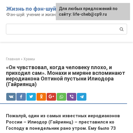
Перейти
Жизнь по фэн-шуй
Для любых предложений по
Для любых предложений по
к
Фэн-шуй: учение и жизнь
сайту: life-cheb@cp9.ru
сайту: life-cheb@cp9.ru
контенту
Поиск:
Главная
»
Храмы
«Он чувствовал, когда человеку плохо, и
приходил сам». Монахи и миряне вспоминают
иеродиакона Оптиной пустыни Илиодора
(Гайриянца)
Пожалуй, один из самых известных иеродиаконов
России – Илиодор (Гайриянц) – преставился ко
Господу в понедельник рано утром.
Ему было 73