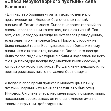
«Спаса Нерукотворного пустынь» села
Клыково:
«Для нас это большая утрата, таких людей мало,
практически нет. Человек был очень активный,
значимый. Таких немного. Бывает, человек хороший по
своим нравственным качествам, но не активный. Так
вот, отец Илиодор никогда не оставался равнодушным,
если знал, что у человека беда. Помогал любому, не
было никакой грани. Все нуждающиеся бежали к нему,
знали, что откликнется, поможет. Около него всегда
была толпа людей, которые любили и надеялись на него.
У отца Илиодора всегда под мантией были сумочки, в
которых он носил гостинцы. Когда к нему подходили, то
всегда раздавал, никто не уходил без подарка.
Я когда в свое время приехал в монастырь Оптину
пустынь, первый, кто меня встретил, это был отец
Илиодор. Он очень участливо меня водил по монастырю,
показывал, рассказывал, он мне запомнился именно
таким: открытым, добродушным.