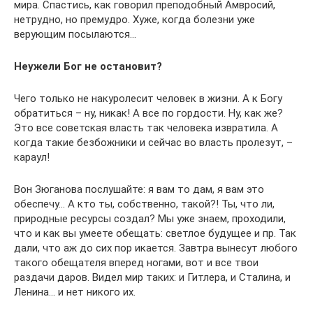
мира. Спастись, как говорил преподобный Амвросий,
нетрудно, но премудро. Хуже, когда болезни уже
верующим посылаются…
Неужели Бог не остановит?
Чего только не накуролесит человек в жизни. А к Богу
обратиться – ну, никак! А все по гордости. Ну, как же?
Это все советская власть так человека извратила. А
когда такие безбожники и сейчас во власть пролезут, –
караул!
Вон Зюганова послушайте: я вам то дам, я вам это
обеспечу… А кто ты, собственно, такой?! Ты, что ли,
природные ресурсы создал? Мы уже знаем, проходили,
что и как вы умеете обещать: светлое будущее и пр. Так
дали, что аж до сих пор икается. Завтра вынесут любого
такого обещателя вперед ногами, вот и все твои
раздачи даров. Видел мир таких: и Гитлера, и Сталина, и
Ленина… и нет никого их.