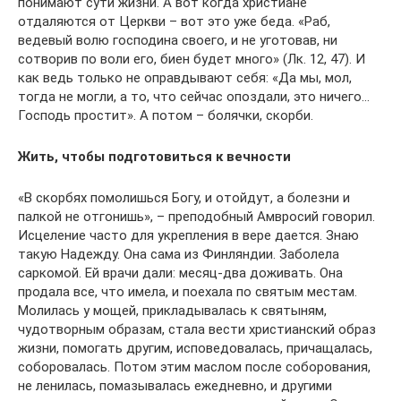
понимают сути жизни. А вот когда христиане
отдаляются от Церкви – вот это уже беда. «Раб,
ведевый волю господина своего, и не уготовав, ни
сотворив по воли его, биен будет много» (Лк. 12, 47). И
как ведь только не оправдывают себя: «Да мы, мол,
тогда не могли, а то, что сейчас опоздали, это ничего…
Господь простит». А потом – болячки, скорби.
Жить, чтобы подготовиться к вечности
«В скорбях помолишься Богу, и отойдут, а болезни и
палкой не отгонишь», – преподобный Амвросий говорил.
Исцеление часто для укрепления в вере дается. Знаю
такую Надежду. Она сама из Финляндии. Заболела
саркомой. Ей врачи дали: месяц-два доживать. Она
продала все, что имела, и поехала по святым местам.
Молилась у мощей, прикладывалась к святыням,
чудотворным образам, стала вести христианский образ
жизни, помогать другим, исповедовалась, причащалась,
соборовалась. Потом этим маслом после соборования,
не ленилась, помазывалась ежедневно, и другими