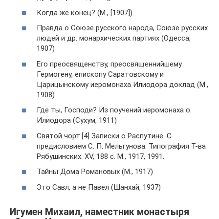
Когда же конец? (М., [1907])
Правда о Союзе русского народа, Союзе русских
людей и др. монархических партиях (Одесса,
1907)
Его преосвященству, преосвященнийшему
Гермогену, епископу Саратовскому и
Царицынскому иеромонаха Илиодора доклад (М.,
1908)
Где ты, Господи? Из поучений иеромонаха о.
Илиодора (Сухум, 1911)
Святой чорт.[4] Записки о Распутине. С
предисловием С. П. Мельгунова. Типография Т-ва
Рябушинских. XV, 188 c. М., 1917, 1991.
Тайны Дома Романовых (М., 1917)
Это Савл, а не Павел (Шанхай, 1937)
Игумен Михаил, наместник монастыря