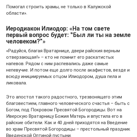
Помогал строить храмы, не только в Калужской
области».
Иеродиакон Илиодор: «На том свете
первый вопрос будет: ‟Был ли ты на земле
человеком?”»
«Радуйся, благая Вратарнице, двери райския верным
отверзающая!» – кто не помнит его раскатистых
напевов. Рядом с ним распевались даже самые
непевучие. И потом еще долго после акафистов, везде и
всюду инициируемых отцом Илиодором, душа пела и
ликовала.
Это апостол такого радостного, трезвонящего этим
благовестием, главного человеческого счастья – быть с
Богом, под Покровом Пресвятой Богородицы. Вот на
Иверскую Вратарницу Божия Матерь и впустила его в
райские обители. Как и 40 дней приходятся на Введение
во храм Пресвятой Богородицы – престольный праздник
Введенской Оптиной пустыни.