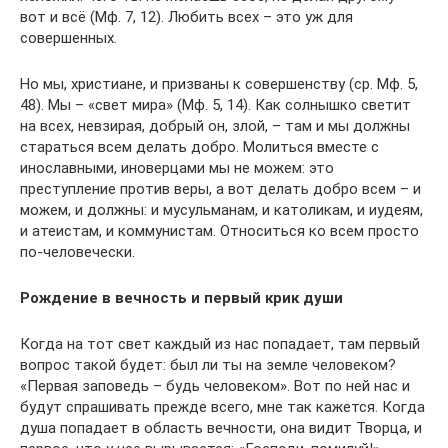
вот и всё (Мф. 7, 12). Любить всех – это уж для
совершенных.
Но мы, христиане, и призваны к совершенству (ср. Мф. 5,
48). Мы – «свет мира» (Мф. 5, 14). Как солнышко светит
на всех, невзирая, добрый он, злой, – там и мы должны
стараться всем делать добро. Молиться вместе с
инославными, иноверцами мы не можем: это
преступление против веры, а вот делать добро всем – и
можем, и должны: и мусульманам, и католикам, и иудеям,
и атеистам, и коммунистам. Относиться ко всем просто
по-человечески.
Рождение в вечность и первый крик души
Когда на тот свет каждый из нас попадает, там первый
вопрос такой будет: был ли ты на земле человеком?
«Первая заповедь – будь человеком». Вот по ней нас и
будут спрашивать прежде всего, мне так кажется. Когда
душа попадает в область вечности, она видит Творца, и