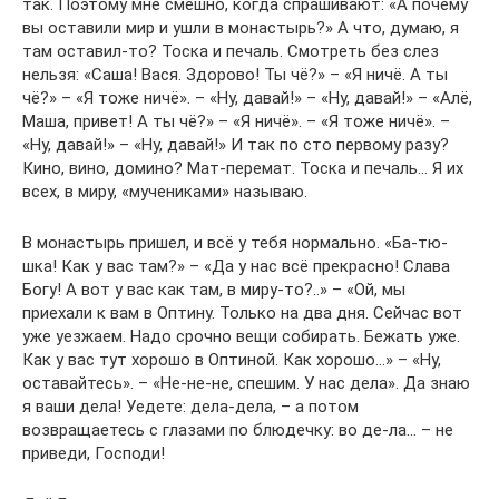
так. Поэтому мне смешно, когда спрашивают: «А почему
вы оставили мир и ушли в монастырь?» А что, думаю, я
там оставил-то? Тоска и печаль. Смотреть без слез
нельзя: «Саша! Вася. Здорово! Ты чё?» – «Я ничё. А ты
чё?» – «Я тоже ничё». – «Ну, давай!» – «Ну, давай!» – «Алё,
Маша, привет! А ты чё?» – «Я ничё». – «Я тоже ничё». –
«Ну, давай!» – «Ну, давай!» И так по сто первому разу?
Кино, вино, домино? Мат-перемат. Тоска и печаль… Я их
всех, в миру, «мучениками» называю.
В монастырь пришел, и всё у тебя нормально. «Ба-тю-
шка! Как у вас там?» – «Да у нас всё прекрасно! Слава
Богу! А вот у вас как там, в миру-то?..» – «Ой, мы
приехали к вам в Оптину. Только на два дня. Сейчас вот
уже уезжаем. Надо срочно вещи собирать. Бежать уже.
Как у вас тут хорошо в Оптиной. Как хорошо…» – «Ну,
оставайтесь». – «Не-не-не, спешим. У нас дела». Да знаю
я ваши дела! Уедете: дела-дела, – а потом
возвращаетесь с глазами по блюдечку: во де-ла… – не
приведи, Господи!