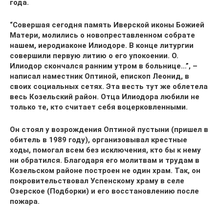
года.
“Совершая сегодня память Иверской иконы Божией
Матери, молились о новопреставленном собрате
нашем, иеродиаконе Илиодоре. В конце литургии
совершили первую литию о его упокоении. О.
Илиодор скончался ранним утром в больнице…”, –
написал наместник Оптиной, епископ Леонид, в
своих социальных сетях. Эта весть тут же облетела
весь Козельский район. Отца Илиодора любили не
только те, кто считает себя воцерковленными.
Он стоял у возрождения Оптиной пустыни (пришел в
обитель в 1989 году), организовывал крестные
ходы, помогал всем без исключения, кто бы к нему
ни обратился. Благодаря его молитвам и трудам в
Козельском районе построен не один храм. Так, он
покровительствовал Успенскому храму в селе
Озерское (Подборки) и его восстановлению после
пожара.