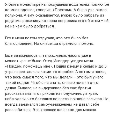
Я был в монастыре на послушании водителем, помню, он
ко мне подошел, говорит: «Поехали». А было уже около
полуночи. А ему, оказывается, нужно было забрать из
роддома роженицу, которая попросила его об этом – ей
не на чем было добраться.
Его и меня потом отругали, что это было без
благословения. Но он всегда стремился помочь.
Еще запомнилось: я запозднился, никого уже в
монастыре не было. Отец Илиодор увидел меня:
«Пойдем, поможешь мне». Пошли к нему в келью и до 5
утра переставляли какие-то коробки. А потом я понял,
что весь смысл того, что мы делали – это был у него
такой подвиг. Чтобы не спать, он всю ночь что-то
делал. Бывало, не выдерживал без сна: братья
рассказывали, что приходя на полуночницу в храм,
наблюдали, что батюшка во время поклона засыпал. Но
всегда занимался самоуничижением, не давал себе
расслабиться. Это хорошее качество для монаха.