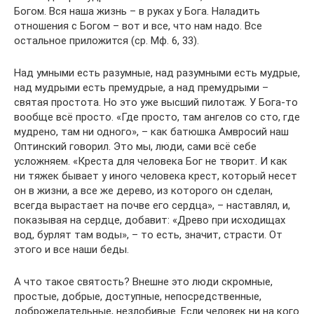
Богом. Вся наша жизнь – в руках у Бога. Наладить
отношения с Богом – вот и все, что нам надо. Все
остальное приложится (ср. Мф. 6, 33).
Над умными есть разумные, над разумными есть мудрые,
над мудрыми есть премудрые, а над премудрыми –
святая простота. Но это уже высший пилотаж. У Бога-то
вообще всё просто. «Где просто, там ангелов со сто, где
мудрено, там ни одного», – как батюшка Амвросий наш
Оптинский говорил. Это мы, люди, сами всё себе
усложняем. «Креста для человека Бог не творит. И как
ни тяжек бывает у иного человека крест, который несет
он в жизни, а все же дерево, из которого он сделан,
всегда вырастает на почве его сердца», – наставлял, и,
показывая на сердце, добавит: «Древо при исходищах
вод, бурлят там воды», – то есть, значит, страсти. От
этого и все наши беды.
А что такое святость? Внешне это люди скромные,
простые, добрые, доступные, непосредственные,
доброжелательные, незлобивые. Если человек ни на кого