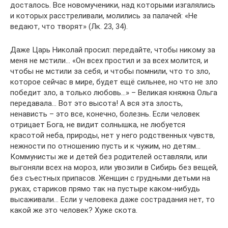
досталось. Все новомученики, над которыми изгалялись
и которых расстреливали, молились за палачей: «Не
ведают, что творят» (Лк. 23, 34).
Даже Царь Николай просил: передайте, чтобы никому за
меня не мстили… «Он всех простил и за всех молится, и
чтобы не мстили за себя, и чтобы помнили, что то зло,
которое сейчас в мире, будет ещё сильнее, но что не зло
победит зло, а только любовь…» – Великая княжна Ольга
передавала… Вот это высота! А вся эта злость,
ненависть – это все, конечно, болезнь. Если человек
отрицает Бога, не видит солнышка, не любуется
красотой неба, природы, нет у него родственных чувств,
нежности по отношению пусть и к чужим, но детям…
Коммунисты же и детей без родителей оставляли, или
выгоняли всех на мороз, или увозили в Сибирь без вещей,
без съестных припасов. Женщин с грудными детьми на
руках, стариков прямо так на пустыре каком-нибудь
высаживали… Если у человека даже сострадания нет, то
какой же это человек? Хуже скота.