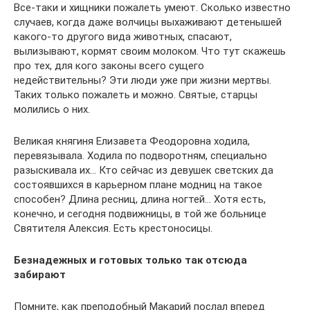
Все-таки и хищники пожалеть умеют. Сколько известно
случаев, когда даже волчицы выхаживают детенышей
какого-то другого вида животных, спасают,
вылизывают, кормят своим молоком. Что тут скажешь
про тех, для кого законы всего сущего
недействительны? Эти люди уже при жизни мертвы.
Таких только пожалеть и можно. Святые, старцы
молились о них.
Великая княгиня Елизавета Феодоровна ходила,
перевязывала. Ходила по подворотням, специально
разыскивала их… Кто сейчас из девушек светских да
состоявшихся в карьерном плане модниц на такое
способен? Длина ресниц, длина ногтей… Хотя есть,
конечно, и сегодня подвижницы, в той же больнице
Святителя Алексия. Есть крестоносицы.
Безнадежных и готовых только так отсюда
забирают
Помните, как преподобный Макарий послал вперед