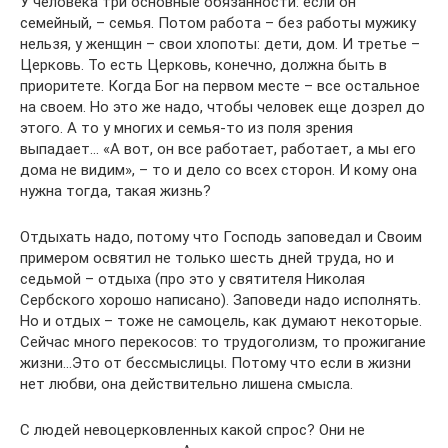
У человека три основные обязанности: если он
семейный, – семья. Потом работа – без работы мужику
нельзя, у женщин – свои хлопоты: дети, дом. И третье –
Церковь. То есть Церковь, конечно, должна быть в
приоритете. Когда Бог на первом месте – все остальное
на своем. Но это же надо, чтобы человек еще дозрел до
этого. А то у многих и семья-то из поля зрения
выпадает… «А вот, он все работает, работает, а мы его
дома не видим», – то и дело со всех сторон. И кому она
нужна тогда, такая жизнь?
Отдыхать надо, потому что Господь заповедал и Своим
примером освятил не только шесть дней труда, но и
седьмой – отдыха (про это у святителя Николая
Сербского хорошо написано). Заповеди надо исполнять.
Но и отдых – тоже не самоцель, как думают некоторые.
Сейчас много перекосов: то трудоголизм, то прожигание
жизни…Это от бессмыслицы. Потому что если в жизни
нет любви, она действительно лишена смысла.
С людей невоцерковленных какой спрос? Они не