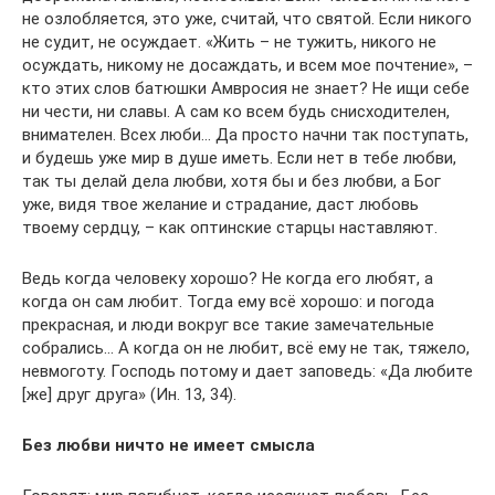
не озлобляется, это уже, считай, что святой. Если никого
не судит, не осуждает. «Жить – не тужить, никого не
осуждать, никому не досаждать, и всем мое почтение», –
кто этих слов батюшки Амвросия не знает? Не ищи себе
ни чести, ни славы. А сам ко всем будь снисходителен,
внимателен. Всех люби… Да просто начни так поступать,
и будешь уже мир в душе иметь. Если нет в тебе любви,
так ты делай дела любви, хотя бы и без любви, а Бог
уже, видя твое желание и страдание, даст любовь
твоему сердцу, – как оптинские старцы наставляют.
Ведь когда человеку хорошо? Не когда его любят, а
когда он сам любит. Тогда ему всё хорошо: и погода
прекрасная, и люди вокруг все такие замечательные
собрались… А когда он не любит, всё ему не так, тяжело,
невмоготу. Господь потому и дает заповедь: «Да любите
[же] друг друга» (Ин. 13, 34).
Без любви ничто не имеет смысла