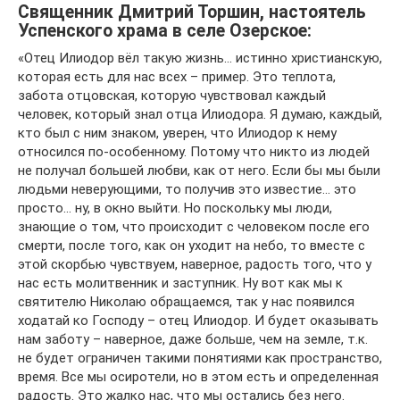
Священник Дмитрий Торшин, настоятель
Успенского храма в селе Озерское:
«Отец Илиодор вёл такую жизнь… истинно христианскую,
которая есть для нас всех – пример. Это теплота,
забота отцовская, которую чувствовал каждый
человек, который знал отца Илиодора. Я думаю, каждый,
кто был с ним знаком, уверен, что Илиодор к нему
относился по-особенному. Потому что никто из людей
не получал большей любви, как от него. Если бы мы были
людьми неверующими, то получив это известие… это
просто… ну, в окно выйти. Но поскольку мы люди,
знающие о том, что происходит с человеком после его
смерти, после того, как он уходит на небо, то вместе с
этой скорбью чувствуем, наверное, радость того, что у
нас есть молитвенник и заступник. Ну вот как мы к
святителю Николаю обращаемся, так у нас появился
ходатай ко Господу – отец Илиодор. И будет оказывать
нам заботу – наверное, даже больше, чем на земле, т.к.
не будет ограничен такими понятиями как пространство,
время. Все мы осиротели, но в этом есть и определенная
радость. Это жалко нас, что мы остались без него.