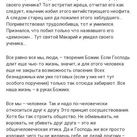
своего ученика? Тот встретил жреца, отчитал его как
следует, язычник избил этого витийствующего неофита.
А следом старец шел да пожалел этого заблудшего…
Поприветствовал трудолюбивца, тот и умилился.
Признался, что побил только что назвавшего его
«демоном»… Тут святой Макарий и увидел своего
ученика…
Все равно все мы, люди, – творения Божии. Если Господь
длит еще чью-то жизнь, значит, и для этого человека
еще не закрыта возможность спасения. Всех
безнадежных или уже готовых (если у них нет тут
особого поручения) только так отсюда забирают. Вся
наша жизнь – в руках Божиих.
Все мы – человеки. Так и надо по-человечески
относиться друг к другу. Это принцип сосуществования.
Хотя бы так строить общество. Не обманывать, не
воровать, не убивать друг друга – это же
общечеловеческая этика. Да и Господь же все просто
изложил: чего ты не желаешь себе, не делай другому –