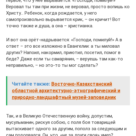
первое, что у нее вырывается: «Господи, помилуй!»
Веровал ты там при жизни, не веровал, просто вопишь ко
Христу… Ребенок, когда рождается, у него
самопроизвольно вырывается крик, – он кричит! Вот
точно также и душа, а она – христианка.
И вот она орёт-надрывается: «Господи, помилуй!» А в
ответ – это все изложено в Евангелии: а ты миловал
других? Напоил, накормил, приютил, посетил, помог в
беде? Даже если ты самарянин, – веруешь там как-то
неправильно, – но это-то ты мог сделать?
Читайте также:
Восточно-Казахстанский
областной архитектурно-этнографический и
природно-ландшафтный музей-заповедник
Так, и в Великую Отечественную войну, допустим,
мусульманин, рискуя собою, с поля боя товарищей
вытаскивает одного за другим, пополз за следующим и
сам подорвался. Он, что, «не за други своя» умер?