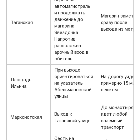
автомагистраль
и продолжать
Магазин заметен
движение до
Таганская
сразу после
магазина
выхода из метро
Звездочка.
Напротив
расположен
арочный вход в
обитель
При выходе
ориентироваться
На дорогу уйдет
Площадь
на указатель
примерно 15 мин
Ильича
Абельмановской
пешком
улицы
До монастыря
Выход к
идет любой
Марксистская
Таганской улице
наземный
транспорт
Сесть на