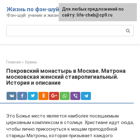
Перейти
Жизнь по фэн-шуй
Для любых предложений по
Для любых предложений по
к
Фэн-шуй: учение и жизнь
сайту: life-cheb@cp9.ru
сайту: life-cheb@cp9.ru
контенту
Поиск:
Главная
»
Храмы
Покровский монастырь в Москве. Матрона
московская женский ставропигиальный.
История и описание
Это Божье место является наиболее посещаемым
церковным комплексом в столице. Христиане идут сюда,
чтобы лично прикоснуться к мощам преподобной
старицы Матроны, которая призывает каждого