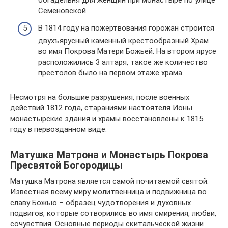
богадельня для женщин при монастыре по улице
Семеновской.
В 1814 году на пожертвования горожан строится
двухъярусный каменный крестообразный Храм
во имя Покрова Матери Божьей. На втором ярусе
расположились 3 алтаря, такое же количество
престолов было на первом этаже храма.
Несмотря на большие разрушения, после военных
действий 1812 года, стараниями настоятеля Ионы
монастырские здания и храмы восстановлены к 1815
году в первозданном виде.
Матушка Матрона и Монастырь Покрова
Пресвятой Богородицы
Матушка Матрона является самой почитаемой святой.
Известная всему миру молитвенница и подвижница во
славу Божью – образец чудотворения и духовных
подвигов, которые сотворились во имя смирения, любви,
сочувствия. Основные периоды скитальческой жизни