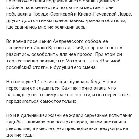
Ее благочестивая подружка часто брала девушку с
собой в паломничество по святым местам – они
побывали в Троице-Сергиевой и Киево-Печерской Лавре,
других досточтимых православных храмах и обителях,
где хранились многие реликвии веры.
Во время посещения Андреевского собора, ее
заприметил Иоанн Кронштадтский, попросил паству
разойтись, освободить для нее проход. При этом он
торжественно заявил, что Матрона – это «Восьмой
российский столп», и будущая его смена.
Но накануне 17-летия с ней случилась беда – ноги
перестали ее слушаться. Святая точно знала, что
однажды у нее отнимутся конечности, и она перестанет
передвигаться самостоятельно.
Но и в дальнейшей жизни ее ждали серьезные испытания
судьбы – вначале она потеряла кров, затем наступила
революция, а вместе с ней преследования верующих на
долгие годы.