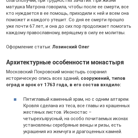
благополучии, при трудностях зачатия. При жизни
матушка Матрона говорила, чтобы после ее смерти, все
кто нуждается в ее помощь, приходили к ней и всем она
поможет и каждого утешит. Со дня ее смерти прошло
уже почти 67 лет, и она до сих пор продолжает помогать
каждому православному, верящему в силу ее молитвы.
Оформление статьи:
Лозинский Олег
Архитектурные особенности монастыря
Московский Покровский монастырь сохранил
историческую опись всех зданий,
сооружений, типов
оград и арок от 1763 года, в его состав входило:
Пятиглавый каменный храм, но с одним алтарем.
Кровля сделана из теса, все главы из крашенных
жестяных листов. Иконостас –
четырехъярусный, на особо почитаемых иконах
установлены серебряные венцы и ризы, есть
украшения из жемчуга и драгоценных камней.