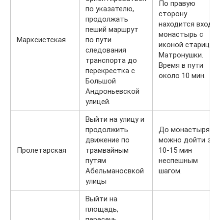
По правую
по указателю,
сторону
продолжать
находится вход в
пеший маршрут
монастырь с
Марксистская
по пути
иконой старицы
следования
Матронушки.
транспорта до
Время в пути
перекрестка с
около 10 мин.
Большой
Андроньевской
улицей.
Выйти на улицу и
продолжить
До монастыря
движение по
можно дойти за
Пролетарская
трамвайным
10-15 мин
путям
неспешным
Абельманосвкой
шагом.
улицы
Выйти на
площадь,
пересечь