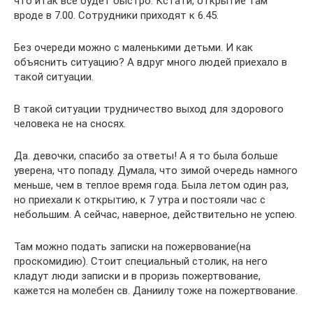
что итак все будет быстро. Кстати, открытие там
вроде в 7.00. Сотрудники приходят к 6.45.
Без очереди можно с маленькими детьми. И как
объяснить ситуацию? А вдруг много людей приехало в
такой ситуации.
В такой ситуации трудничество выход для здорового
человека не на сносях.
Да. девочки, спасибо за ответы! А я то была больше
уверена, что попаду. Думала, что зимой очередь намного
меньше, чем в теплое время года. Была летом один раз,
но приехали к открытию, к 7 утра и постояли час с
небольшим. А сейчас, наверное, действительно не успею.
Там можно подать записки на пожервование(на
проскомидию). Стоит специальный столик, на него
кладут люди записки и в проризь пожертвование,
кажется на молебен св. Даниилу тоже на пожертвование.