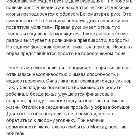
Изображение существует в двух вариациях – по пояс и в
полный рост. В левой руке находятся четки. Отдельные
иконы преподносятся с образом Богоматери в руке. Это
символ того, что женщина немалую долю своей жизни
посвятила молитвам. Правая рука имеет открытую
ладонь и нацелена на молящихся. Такое расположение
ладони выступает в роли знака правдивости, доброты.
На заднем фоне, как правило, пишется церковь. Нередко
образ представляется просто на позолоченном фоне.
Помощь матушки великая. Говорили, что при жизни она
отличалась находчивостью и имела способность к
чудосотворению. Сила лика подтверждается до сих пор.
Так, у бесплодных появляется возможность родить
ребенка, в безденежье улучшаются финансовые
вопросы, проходят многие недуги, обретается смысл
жизни. Отклик на сердечные просьбы у образа большой.
Для того чтобы попросить ее о помощи, можно
обратиться к любому угоднику. При наличии
возможности, желательно прибыть в Москву, посетив
обитель.