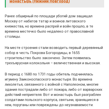
монастырь (Нижний Новгород)
Ранее обширный по площади убогий дом защищал
Москву от набегов татар и воинов литовского
княжества, но времена распрей и войн прошло, в те
времена местечко было недалеко от православной
столицы.
На месте строения стали возводить первый деревянный
собор в честь Покрова Богородицы, в 1655
строительство было закончено. Затем появилась
трехъярусная колокольня – величественная и высокая.
В период с 1680 по 1731 годы обитель подчинялась
игумену Заиконоспасского монастыря. Во времена
лихолетья, связанного с войной с Наполеоном, многие
здания пострадали либо от пожара, либо от варварских
действий неприятеля. Вот и монастырь был разграблен
солдатами польского корпуса, святыни, хранящиеся в
нем, поруганы или повреждены до неузнаваемости.