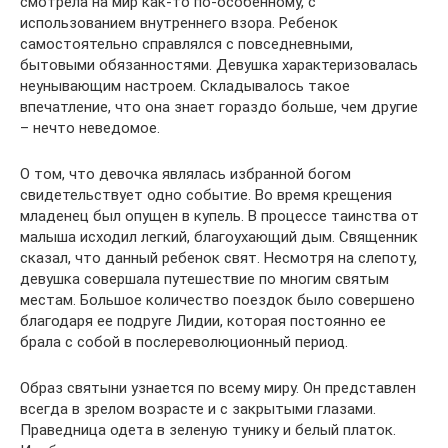
смотрела на мир как-то по-особенному, с
использованием внутреннего взора. Ребенок
самостоятельно справлялся с повседневными,
бытовыми обязанностями. Девушка характеризовалась
неунывающим настроем. Складывалось такое
впечатление, что она знает гораздо больше, чем другие
– нечто неведомое.
О том, что девочка являлась избранной богом
свидетельствует одно событие. Во время крещения
младенец был опущен в купель. В процессе таинства от
малыша исходил легкий, благоухающий дым. Священник
сказал, что данный ребенок свят. Несмотря на слепоту,
девушка совершала путешествие по многим святым
местам. Большое количество поездок было совершено
благодаря ее подруге Лидии, которая постоянно ее
брала с собой в послереволюционный период.
Образ святыни узнается по всему миру. Он представлен
всегда в зрелом возрасте и с закрытыми глазами.
Праведница одета в зеленую тунику и белый платок.