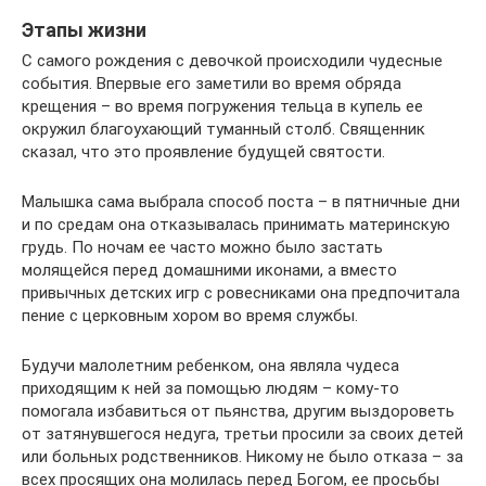
Этапы жизни
С самого рождения с девочкой происходили чудесные
события. Впервые его заметили во время обряда
крещения – во время погружения тельца в купель ее
окружил благоухающий туманный столб. Священник
сказал, что это проявление будущей святости.
Малышка сама выбрала способ поста – в пятничные дни
и по средам она отказывалась принимать материнскую
грудь. По ночам ее часто можно было застать
молящейся перед домашними иконами, а вместо
привычных детских игр с ровесниками она предпочитала
пение с церковным хором во время службы.
Будучи малолетним ребенком, она являла чудеса
приходящим к ней за помощью людям – кому-то
помогала избавиться от пьянства, другим выздороветь
от затянувшегося недуга, третьи просили за своих детей
или больных родственников. Никому не было отказа – за
всех просящих она молилась перед Богом, ее просьбы