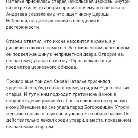
Наталье приснилась старая Никольская церковь. Внутри
ей встретился старец и спросил, почему она печальна.
Андреева сказала ему, что ищет икону Царицы
Небесной, но даже ризничий в неведении и
растерянности.
Старец ответил, что икона находится в храме, а у
ризничего плохо с памятью. За оживленным разговором
он подвел женщину к неприметной двери. Отворив ее,
незнакомец указал на икону. Образ лежал среди
предметов церковного обихода.
Прошло еще три дня. Снова Наталье приснился
чудесный сон, будто она в храме, и рядом — два святых
старца. И тут к ним подходит третий юный инок в
сопровождении ризничего. Гости принесли потерянную
икону. Женщина во сне упала перед Богородицей. Утром
женщина пошла в церковь и узнала, что образ нашли. Он
действительно лежал среди утвари, в месте, показанном
незнакомым старцем.