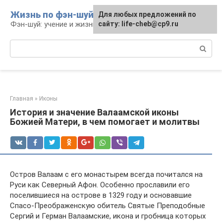
Перейти
Жизнь по фэн-шуй
Для любых предложений по
Для любых предложений по
к
Фэн-шуй: учение и жизнь
сайту: life-cheb@cp9.ru
сайту: life-cheb@cp9.ru
контенту
Поиск:
Главная
»
Иконы
История и значение Валаамской иконы
Божией Матери, в чем помогает и молитвы
Остров Валаам с его монастырем всегда почитался на
Руси как Северный Афон. Особенно прославили его
поселившиеся на острове в 1329 году и основавшие
Спасо-Преображенскую обитель Святые Преподобные
Сергий и Герман Валаамские, икона и гробница которых