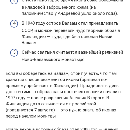
Спустя некоторое время икона была обнаружена
в кладовой заброшенного храма (на
паломничество у Андреевой ушло около года).
В 1940 году остров Валаам стал принадлежать
СССР, и монахи перевезли чудотворный образ в
Финляндию — туда, где был основан Новый
Валаам.
Сейчас святыня считается важнейшей реликвией
Ново-Валаамского монастыря.
Если вы соберетесь на Валаам, стоит учесть, что там
хранится список знаменитой иконы (оригинал по-
прежнему пребывает в Финляндии). Праздновать день
досточтимого образа наши соотечественники начали в
1997 году — после разрешения Алексия Второго. В
Финляндии дата отличается от российской
(празднуется 7 августа) — это нужно знать об иконах
перед началом молитвы.
Новой вехой в истории образа стал 2000 год — именно