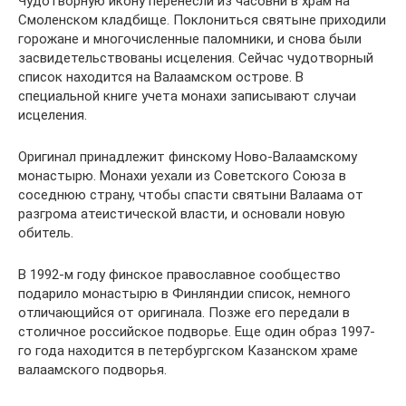
Чудотворную икону перенесли из часовни в храм на
Смоленском кладбище. Поклониться святыне приходили
горожане и многочисленные паломники, и снова были
засвидетельствованы исцеления. Сейчас чудотворный
список находится на Валаамском острове. В
специальной книге учета монахи записывают случаи
исцеления.
Оригинал принадлежит финскому Ново-Валаамскому
монастырю. Монахи уехали из Советского Союза в
соседнюю страну, чтобы спасти святыни Валаама от
разгрома атеистической власти, и основали новую
обитель.
В 1992-м году финское православное сообщество
подарило монастырю в Финляндии список, немного
отличающийся от оригинала. Позже его передали в
столичное российское подворье. Еще один образ 1997-
го года находится в петербургском Казанском храме
валаамского подворья.