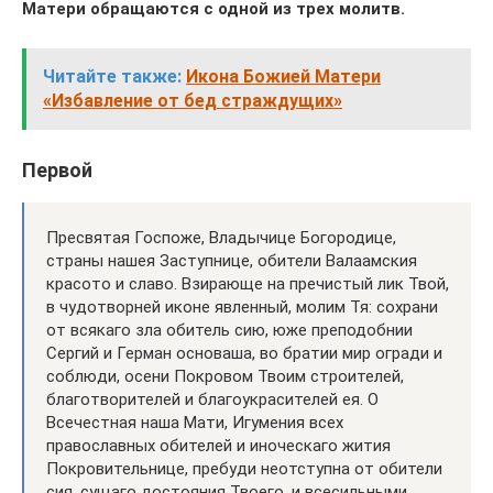
Матери обращаются с одной из трех молитв.
Читайте также:
Икона Божией Матери
«Избавление от бед страждущих»
Первой
Пресвятая Госпоже, Владычице Богородице,
страны нашея Заступнице, обители Валаамския
красото и славо. Взирающе на пречистый лик Твой,
в чудотворней иконе явленный, молим Тя: сохрани
от всякаго зла обитель сию, юже преподобнии
Сергий и Герман основаша, во братии мир огради и
соблюди, осени Покровом Твоим строителей,
благотворителей и благоукрасителей ея. О
Всечестная наша Мати, Игумения всех
православных обителей и иноческаго жития
Покровительнице, пребуди неотступна от обители
сия, сущаго достояния Твоего, и всесильными