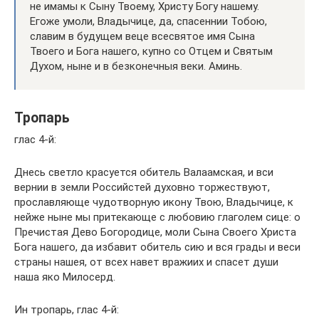
не имамы к Сыну Твоему, Христу Богу нашему.
Егоже умоли, Владычице, да, спасеннии Тобою,
славим в будущем веце всесвятое имя Сына
Твоего и Бога нашего, купно со Отцем и Святым
Духом, ныне и в безконечныя веки. Аминь.
Тропарь
глас 4-й:
Днесь светло красуется обитель Валаамская, и вси
вернии в земли Российстей духовно торжествуют,
прославляюще чудотворную икону Твою, Владычице, к
нейже ныне мы притекающе с любовию глаголем сице: о
Пречистая Дево Богородице, моли Сына Своего Христа
Бога нашего, да избавит обитель сию и вся грады и веси
страны нашея, от всех навет вражиих и спасет души
наша яко Милосерд.
Ин тропарь, глас 4-й: