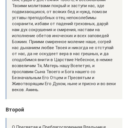
Твоими молитвами покрый и заступи нас, зде
подвизающихся, от всяких бед и нужд, помози
уставы преподобных отец непоколебимы
сохранити, избави от падений греховных, даруй
нам дух сокрушения и смирения, настави на
исполнение обетов иноческих и всех заповедей
Божиих. Приими смиренное моление наше, согрей
нас дыханием любве Твоея и никогда не отступай
от нас, да не оскудеет вера в нас грешных, и да
сподобимся внити в Царствие Небесное, в немже
возвеличим Тя, Матерь нашу Всепетую, и
прославим Сына Твоего и Бога нашего со
Безначальным Его Отцем и Пресвятым и
Животворящим Его Духом, ныне и присно и во веки
веков. Аминь.
Второй
О Пресвятая и Преблагословенная Владычице