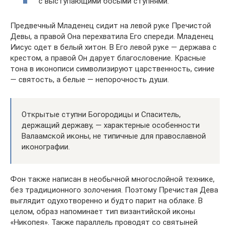
с выступающими босыми ступнями.
Предвечный Младенец сидит на левой руке Пречистой
Девы, а правой Она перехватила Его спереди. Младенец
Иисус одет в белый хитон. В Его левой руке — держава с
крестом, а правой Он дарует благословение. Красные
тона в иконописи символизируют царственность, синие
— святость, а белые — непорочность души.
Открытые ступни Богородицы и Спаситель,
держащий державу, — характерные особенности
Валаамской иконы, не типичные для православной
иконографии.
Фон также написан в необычной многослойной технике,
без традиционного золочения. Поэтому Пречистая Дева
выглядит одухотворенно и будто парит на облаке. В
целом, образ напоминает тип византийской иконы
«Никопея». Также параллель проводят со святыней