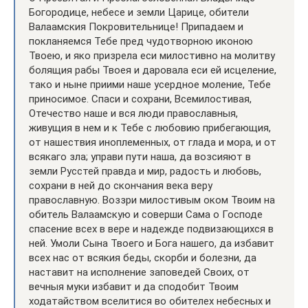
Богородице, небесе и земли Царице, обители
Валаамския Покровительнице! Припадаем и
покланяемся Тебе пред чудотворною иконою
Твоею, и яко призрела еси милостивно на молитву
болящия рабы Твоея и даровала еси ей исцеление,
тако и ныне приими наше усердное моление, Тебе
приносимое. Спаси и сохрани, Всемилостивая,
Отечество наше и вся люди православныя,
живущия в нем и к Тебе с любовию прибегающия,
от нашествия иноплеменных, от глада и мора, и от
всякаго зла; управи пути наша, да возсияют в
земли Русстей правда и мир, радость и любовь,
сохрани в ней до скончания века веру
православную. Воззри милостивым оком Твоим на
обитель Валаамскую и соверши Сама о Господе
спасение всех в вере и надежде подвизающихся в
ней. Умоли Сына Твоего и Бога нашего, да избавит
всех нас от всякия беды, скорби и болезни, да
наставит на исполнение заповедей Своих, от
вечныя муки избавит и да сподобит Твоим
ходатайством вселитися во обителех небесных и