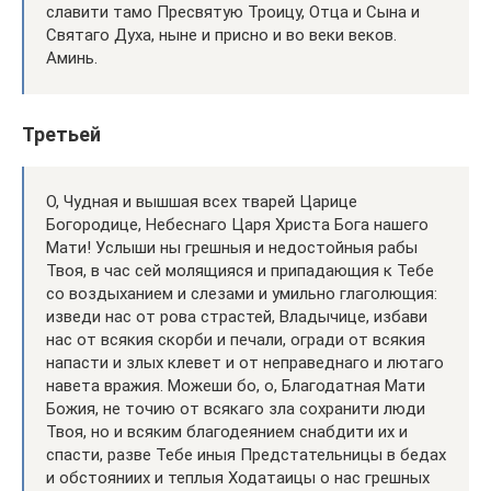
славити тамо Пресвятую Троицу, Отца и Сына и
Святаго Духа, ныне и присно и во веки веков.
Аминь.
Третьей
О, Чудная и вышшая всех тварей Царице
Богородице, Небеснаго Царя Христа Бога нашего
Мати! Услыши ны грешныя и недостойныя рабы
Твоя, в час сей молящияся и припадающия к Тебе
со воздыханием и слезами и умильно глаголющия:
изведи нас от рова страстей, Владычице, избави
нас от всякия скорби и печали, огради от всякия
напасти и злых клевет и от неправеднаго и лютаго
навета вражия. Можеши бо, о, Благодатная Мати
Божия, не точию от всякаго зла сохранити люди
Твоя, но и всяким благодеянием снабдити их и
спасти, разве Тебе иныя Предстательницы в бедах
и обстояниих и теплыя Ходатаицы о нас грешных