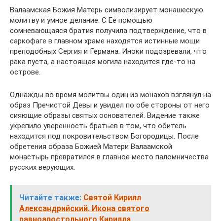
Валаамская Божия Матерь символизирует монашескую
молитву и умное делание. С Ее помощью
сомневающаяся братия получила подтверждение, что в
саркофаге в главном храме находятся истинные мощи
преподобных Сергия и Германа. Иноки подозревали, что
рака пуста, а настоящая могила находится где-то на
острове.
Однажды во время молитвы один из монахов взглянул на
образ Пречистой Девы и увидел по обе стороны от него
сияющие образы святых основателей. Видение также
укрепило уверенность братьев в том, что обитель
находится под покровительством Богородицы. После
обретения образа Божией Матери Валаамской
монастырь превратился в главное место паломничества
русских верующих.
Читайте также:
Святой Кирилл
Александрийский. Икона святого
равноапостольного Кирилла