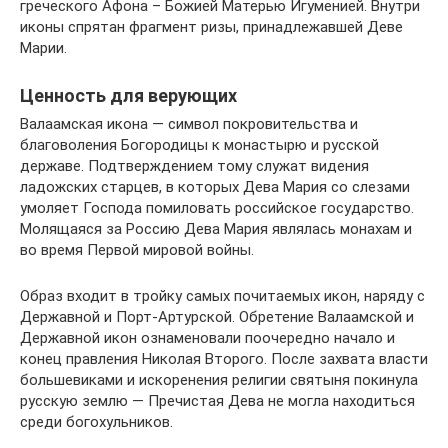
греческого Афона – Божией Матерью Игуменией. Внутри
иконы спрятан фрагмент ризы, принадлежавшей Деве
Марии.
Ценность для верующих
Валаамская икона — символ покровительства и
благоволения Богородицы к монастырю и русской
державе. Подтверждением тому служат видения
ладожских старцев, в которых Дева Мария со слезами
умоляет Господа помиловать российское государство.
Молящаяся за Россию Дева Мария являлась монахам и
во время Первой мировой войны.
Образ входит в тройку самых почитаемых икон, наряду с
Державной и Порт-Артурской. Обретение Валаамской и
Державной икон ознаменовали поочередно начало и
конец правления Николая Второго. После захвата власти
большевиками и искоренения религии святыня покинула
русскую землю — Пречистая Дева не могла находиться
среди богохульников.