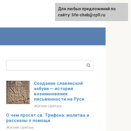
Для любых предложений по
Для любых предложений по
сайту: life-cheb@cp9.ru
сайту: life-cheb@cp9.ru
Поиск:
Cоздание славянской
азбуки — история
возникновения
письменности на Руси
Жития святых
О чем просят св. Трифона: молитва и
рассказы о помощи
Жития святых