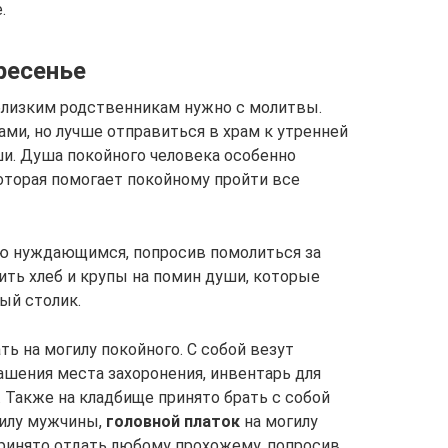
.
ресенье
близким родственникам нужно с молитвы.
ми, но лучше отправиться в храм к утренней
ши. Душа покойного человека особенно
оторая помогает покойному пройти все
ю нуждающимся, попросив помолиться за
ить хлеб и крупы на помин души, которые
ый столик.
ь на могилу покойного. С собой везут
ашения места захоронения, инвентарь для
. Также на кладбище принято брать с собой
гилу мужчины,
головной платок
на могилу
ринято отдать любому прохожему, попросив