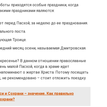
бботы приходятся особые праздники, когда
акими праздниками являются:
ет перед Пасхой, за неделю до ее празднования.
ального поста.
ующая Троице.
следний месяц осени, называемая Дмитровская.
скресенье? В данном отношении православные
ь малой Пасхой, когда в храме идет
напоминают о жертве Христа. Потому посещать
к, не рекомендовано – стоит отложить поездку.
си и Сохрани – значение. Как правильно
сохрани?