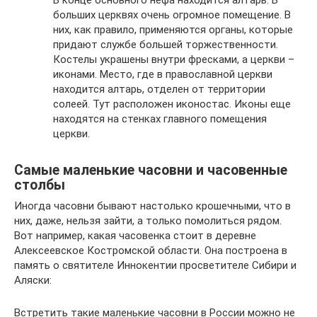
В конце основного нефа находится алтарь. В
больших церквях очень огромное помещение. В
них, как правило, применяются органы, которые
придают службе большей торжественности.
Костелы украшены внутри фресками, а церкви –
иконами. Место, где в православной церкви
находится алтарь, отделен от территории
солеей. Тут расположен иконостас. Иконы еще
находятся на стенках главного помещения
церкви.
Самые маленькие часовни и часовенные
столбы
Иногда часовни бывают настолько крошечными, что в
них, даже, нельзя зайти, а только помолиться рядом.
Вот например, какая часовенка стоит в деревне
Алексеевское Костромской области. Она построена в
память о святителе Иннокентии просветителе Сибири и
Аляски:
Встретить такие маленькие часовни в России можно не