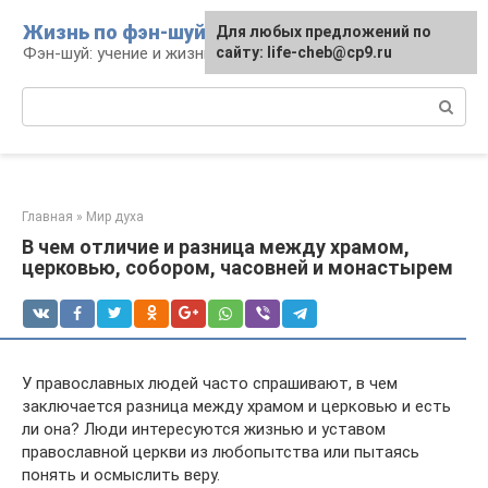
Перейти
Жизнь по фэн-шуй
Для любых предложений по
Для любых предложений по
к
Фэн-шуй: учение и жизнь
сайту: life-cheb@cp9.ru
сайту: life-cheb@cp9.ru
контенту
Поиск:
Главная
»
Мир духа
В чем отличие и разница между храмом,
церковью, собором, часовней и монастырем
У православных людей часто спрашивают, в чем
заключается разница между храмом и церковью и есть
ли она? Люди интересуются жизнью и уставом
православной церкви из любопытства или пытаясь
понять и осмыслить веру.