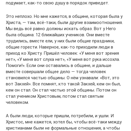
подумает, как-то свою душу в порядок приведет.
Это неплохо. Но мне кажется, в общине, которая была у
Христа, — там, всё-таки, были другие взаимоотношения.
Мы ведь всё равно должны искать образ. Вот у Него
была община: 12 ближайших учеников. Они вместе
трудились, вместе ели, у них были общие праздники,
общие горести. Наверное, как-то приходили люди в
приход ко Христу. Пришёл человек: «У меня вот зрения
нет», «У меня вот слуха нет», «У меня вот рука иссохла.
Помоги!». Если они оставались в общине, и дальше
вместе совершали общее дело — тогда человек
становился частью общины. О нём узнавали: «Вот, это
вот Закхей». Все помнят, кто такой Закхей, кем он был,
кем он стал. Он стал частью этой общины. Потом он
стал учеником Христовым, потом стал святым
человеком.
А были люди, которые пришли, потребили, и ушли. И
Христос, мне кажется, хотел бы, чтобы всё-таки между
христианами были не формальные отношения, а чтобы