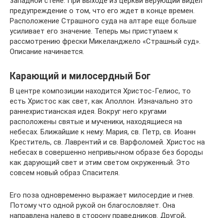
западной стене. При выходе из церкви верующий видел
предупреждение о том, что его ждет в конце времен.
Расположение Страшного суда на алтаре еще больше
усиливает его значение. Теперь мы приступаем к
рассмотрению фрески Микеланджело «Страшный суд».
Описание начинается.
Карающий и милосердный Бог
В центре композиции находится Христос-Гелиос, то
есть Христос как свет, как Аполлон. Изначально это
раннехристианская идея. Вокруг него кругами
расположены святые и мученики, находящиеся на
небесах. Ближайшие к нему: Мария, св. Петр, св. Иоанн
Креститель, св. Лаврентий и св. Варфоломей. Христос на
небесах в совершенно непривычном образе без бороды
как дарующий свет и этим светом окруженный. Это
совсем новый образ Спасителя.
Его поза одновременно выражает милосердие и гнев.
Потому что одной рукой он благословляет. Она
направлена налево в сторону праведников. Другой,