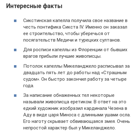
Интересные факты
Сикстинская капелла получила свое название в
честь понтифика Сикста IV. Именно он заказал
ее строительство, чтобы уберечься от
посягательств Медичи и турецких султанов.
Для росписи капеллы из Флоренции от бывших
врагов прибыли лучшие живописцы.
Потолок капеллы Микеланджело расписывал за
двадцать пять лет до работы над «Страшным
судом». Он быстро закончил работу за четыре
года.
За написание обнаженных тел некоторые
называли живописца еретиком. В ответ на это
едкий художник изобразил кардинала Чезена в
Аду в виде царя Миноса с длинными ушами осла.
Его наготу скрывает обвивающаяся змея. Очень
непростой характер был у Микеланджело.