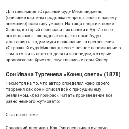
Для грешников «Страшный суд» Микеланджело
(описание картины продолжаем представлять вашему
вниманию) воистину ужасен. Их тащат черти к лодке
Харона, который переправит их навеки в Ад. Из него
выглядывают злорадные лица, которые будут
доставлять людям муки в наказание за прегрешения.
«Страшный суд» Микеланджело – вечное напоминание о
том, что жить надо по десяти заповедям, которые
провозгласил Христос, спустившись с горы Фавор.
Сон Ивана Тургенева «Конец света» (1878)
Несмотря на то, что автор определил жанр своего
творения как сон и описал всё с присущим ему
реализмом, «без прикрас», читать произведение всё
равно немного жутковато:
Статья по теме
Орловский дворянин. Как Тургенев вывел русскую