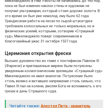
Микеланджело в Рим. Работы не начинались до тех пор,
пока не был изменен наклон стены и художник не
получил ультрамарин, который стоил дороже золота. В
это время он был уже немолод, ему было 62 года.
Грандиозная работа на лесах по сырой штукатурке
требовала колоссальных не только моральных, но и
физических усилий, которыми, сотворив «Страшный
суд», Микеланджело поверг современников в
благоговейный ужас 31 октября 1537 года.
Церемония открытия фрески
Высшее духовенство во главе с понтификом Павлом III
(Фарнезе) и приглашенные миряне были потрясены
увиденным космогоническим зрелищем. «Страшный суд»
Микеланджело не имел аналогов. Потрясение было
столь велико и витавшее напряжение столь сильно, что
Павел III пал на колени, умоляя Бога не вспоминать о его
грехах в день Страшного суда.
Читайте также:
Апостол Петр - хранитель