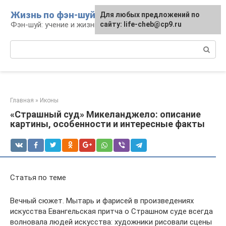
Перейти
Жизнь по фэн-шуй
Для любых предложений по
Для любых предложений по
к
Фэн-шуй: учение и жизнь
сайту: life-cheb@cp9.ru
сайту: life-cheb@cp9.ru
контенту
Поиск:
Главная
»
Иконы
«Страшный суд» Микеланджело: описание
картины, особенности и интересные факты
Статья по теме
Вечный сюжет. Мытарь и фарисей в произведениях
искусства Евангельская притча о Страшном суде всегда
волновала людей искусства: художники рисовали сцены