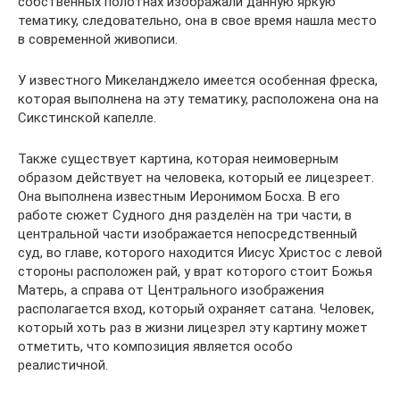
собственных полотнах изображали данную яркую
тематику, следовательно, она в свое время нашла место
в современной живописи.
У известного Микеланджело имеется особенная фреска,
которая выполнена на эту тематику, расположена она на
Сикстинской капелле.
Также существует картина, которая неимоверным
образом действует на человека, который ее лицезреет.
Она выполнена известным Иеронимом Босха. В его
работе сюжет Судного дня разделён на три части, в
центральной части изображается непосредственный
суд, во главе, которого находится Иисус Христос с левой
стороны расположен рай, у врат которого стоит Божья
Матерь, а справа от Центрального изображения
располагается вход, который охраняет сатана. Человек,
который хоть раз в жизни лицезрел эту картину может
отметить, что композиция является особо
реалистичной.