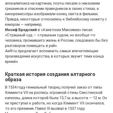
апокалипсиса на картинах, поэты писали о наказании
грешников и спасении праведников в своих стихах, а
кинорежиссёры изображали конец света в фильмах.
Правда, некоторые относились к библейскому сюжету с
юмором — например,
Иосиф Бродский
в «Азиатских Максимах» писал:
«Страшный суд — страшным судом, но вообще-то
человека, прожившего жизнь в России, следовало бы без
разговоров помещать в рай».
АиФ.ru предлагает вспомнить самые впечатляющие
произведения искусства, в которых звучит тема конца
времён.
Краткая история создания алтарного
образа
В 1534 году гениальный творец получил заказ от папы
Климента VII на роспись огромной стены Сикстинской
капеллы, длина которой была 13,7 м, а высота — 12 м. Он
не приступал к работе, но когда Климент VII скончался,
то его преемник Павел III вызвал в 1537 году