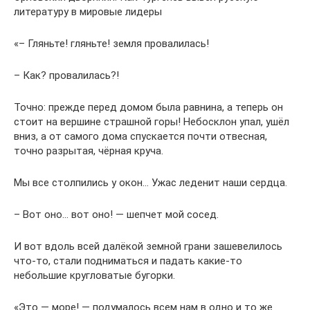
литературу в мировые лидеры
«– Гляньте! гляньте! земля провалилась!
– Как? провалилась?!
Точно: прежде перед домом была равнина, а теперь он
стоит на вершине страшной горы! Небосклон упал, ушёл
вниз, а от самого дома спускается почти отвесная,
точно разрытая, чёрная круча.
Мы все столпились у окон… Ужас леденит наши сердца.
– Вот оно… вот оно! — шепчет мой сосед.
И вот вдоль всей далёкой земной грани зашевелилось
что-то, стали подниматься и падать какие-то
небольшие кругловатые бугорки.
«Это — море! — подумалось всем нам в одно и то же