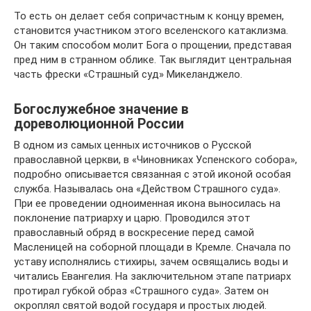
То есть он делает себя сопричастным к концу времен,
становится участником этого вселенского катаклизма.
Он таким способом молит Бога о прощении, представая
пред ним в странном облике. Так выглядит центральная
часть фрески «Страшный суд» Микеланджело.
Богослужебное значение в
дореволюционной России
В одном из самых ценных источников о Русской
православной церкви, в «Чиновниках Успенского собора»,
подробно описывается связанная с этой иконой особая
служба. Называлась она «Действом Страшного суда».
При ее проведении одноименная икона выносилась на
поклонение патриарху и царю. Проводился этот
православный обряд в воскресение перед самой
Масленицей на соборной площади в Кремле. Сначала по
уставу исполнялись стихиры, зачем освящались воды и
читались Евангелия. На заключительном этапе патриарх
протирал губкой образ «Страшного суда». Затем он
окроплял святой водой государя и простых людей.