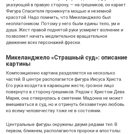
указующей в правую сторону, — на грешников, он карает.
Фигура Спасителя проникнута мощью и неземной
красотой. Надо помнить, что Микеланджело был
неоплатоником. Потому у него были едины тело, ум и
душа. Жест правой поднятой руки усмиряет волнение и
позволяет начать медлительное вращательное
движение всех персонажей фрески.
Микеланджело «Страшный суд»: описание
картины
Композиционно картина разделяется на несколько
частей. В центре располагается фигура Иисуса Христа.
Его рука воздета в карающем жесте, грозное лицо
повернуто в сторону грешников. Рядом с Христом Дева
Мария, она отвернулась в смятении. Мадонна не может
вмешиваться в суд, но и отринуть беззаветную любовь
ко всему человечеству тоже не в состоянии.
Центральные фигуры окружены двумя рядами тел. В
первом, ближнем, располагаются пророки и апостолы.