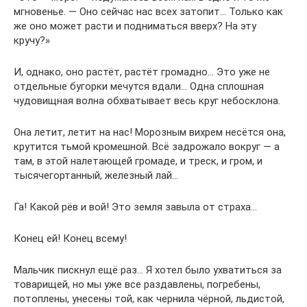
мгновенье. — Оно сейчас нас всех затопит… Только как
же оно может расти и подниматься вверх? На эту
кручу?»
И, однако, оно растёт, растёт громадно… Это уже не
отдельные бугорки мечутся вдали… Одна сплошная
чудовищная волна обхватывает весь круг небосклона.
Она летит, летит на нас! Морозным вихрем несётся она,
крутится тьмой кромешной. Всё задрожало вокруг — а
там, в этой налетающей громаде, и треск, и гром, и
тысячегортанный, железный лай…
Га! Какой рёв и вой! Это земля завыла от страха…
Конец ей! Конец всему!
Мальчик пискнул ещё раз… Я хотел было ухватиться за
товарищей, но мы уже все раздавлены, погребены,
потоплены, унесены той, как чернила чёрной, льдистой,