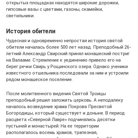
открытых площадках находятся широкие дорожки,
гипсовые вазы с цветами, газоны, скамейки,
светильники.
История обители
Чудесная и одновременно непростая история святой
обители началась более 500 лет назад. Преподобный 26-
летний Александр Свирский принял монашеский постриг
на Валааме. Стремление к уединению привело его на
берег речки Свирь у Рощинского озера. Однако ученики
известного отшельника последовали за ним и устроили
рядом монашеское поселение.
После молитвенного видения Святой Троицы
преподобный решил заложить церковь. А неподалеку
началось возведение храма Покрова Пресвятой
Богородицы, который существует и доныне. В период
расцвета «Северной Лавре» подчинялись десятки
пустыней и монастырей. На ее территории
располагалось восемь храмов, трапезная,