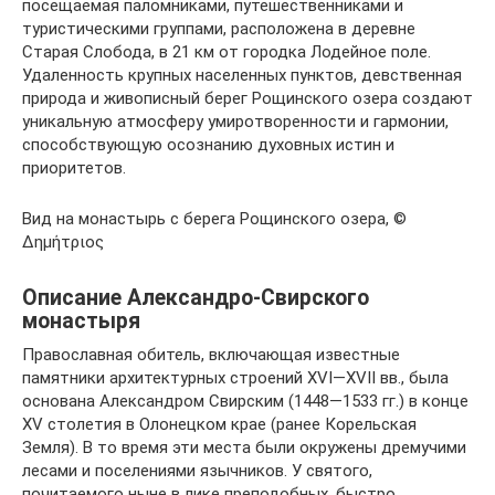
посещаемая паломниками, путешественниками и
туристическими группами, расположена в деревне
Старая Слобода, в 21 км от городка Лодейное поле.
Удаленность крупных населенных пунктов, девственная
природа и живописный берег Рощинского озера создают
уникальную атмосферу умиротворенности и гармонии,
способствующую осознанию духовных истин и
приоритетов.
Вид на монастырь с берега Рощинского озера, ©
Δημήτριος
Описание Александро-Свирского
монастыря
Православная обитель, включающая известные
памятники архитектурных строений XVI—XVII вв., была
основана Александром Свирским (1448—1533 гг.) в конце
XV столетия в Олонецком крае (ранее Корельская
Земля). В то время эти места были окружены дремучими
лесами и поселениями язычников. У святого,
почитаемого ныне в лике преподобных, быстро