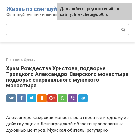
Перейти
Жизнь по фэн-шуй
Для любых предложений по
Для любых предложений по
к
Фэн-шуй: учение и жизнь
сайту: life-cheb@cp9.ru
сайту: life-cheb@cp9.ru
контенту
Поиск:
Главная
»
Храмы
Храм Рождества Христова, подворье
Троицкого Александро-Свирского монастыря
подворье епархиального мужского
монастыря
Александро-Свирский монастырь относится к одному из
действующих в Ленинградской области православных
духовных центров. Мужская обитель, регулярно