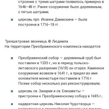
строение с тремя шатрами появилось примерно в
1646–48 гг. Ранее сооружение было деревянным,
с пятью шатрами;
церковь прп. Иоанна Дамаскина — была
построена в 1716–18 гг.
Трехшатровая звонница, © Людмила
На территории Преображенского комплекса находятся:
Преображенский собор — деревянный сруб был
поставлен в 1533 г., но в период польско-
литовского разорения (1618) он сгорел. Каменное
сооружение возвели в 1641 г., а придел во имя
основателя монастыря поставили в 1716 г.
Позже собор несколько раз реконструировали;
церковь св. Захарии и св. Елизаветы —
пристроена к Преображенскому собору в 1685 г.;
надвратная церковь Николая Чудотворца —
расположена в архиерейских покоях над входом