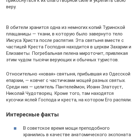
прикоснуться к их благотворной силе и укрепить свою
веру.
В обители хранится одна из немногих копий Туринской
плащаницы — ткани, в которую было завернуто тело
Иисуса Христа после распятия. Эта святыня вместе с
частицей Креста Господня находится в церкви Захарии и
Елизаветы. Погребальная пелена мироточит, привлекая
этим чудом тысячи верующих и обычных туристов.
Относительно «новая» святыня, прибывшая из Одесской
епархии, — ковчег с частичками мощей разных святых.
Среди них — целитель Пантелеймон, Иоанн Златоуст,
Николай Чудотворец. Кроме того, там находятся
кусочки яслей Господа и креста, на котором Его распяли.
Интересные факты
В советское время мощи преподобного
хранились в качестве анатомического экспоната