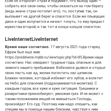
Если он отбросит страх и подумает, что выход один —
собрать все свои силы, чтобы оказаться на том берегу
(ведь иначе страх потопит его), то, поступив так, он
выплывет на другой берег и спасется. Если же плывущих
двое и один испугается и начнет тонуть, то ему придаст
мужества второй, и так тот в конце концов спасется».
LiveInternetLiveInternet
Время наше сосчитано.
17 августа 2021 года старец
Ефрем был ещё жив.
https://preddverie.mybb.ru/viewtopic.php?id=85 Время наше
сосчитано. Нас ожидают трудные года, опасные и для
земного нашего пребывания. Взбесился дьявол и открыл
свою пасть как ад, желая поглотить нас целиком.
Блажен человек, который избежит его зубов, и взлетит
на Небо для спасения (подразумевается молитва). С
каждым годом, все хуже и хуже ситуация. Грешники и
развратники преизобилуют, умножая грех. И не может с
таким положением вещей не вмешаться Господь,
произойдет Его суд. Поэтому нам надо спешить, как
спешим мы в помощи нашим близким, чувствуя к ним