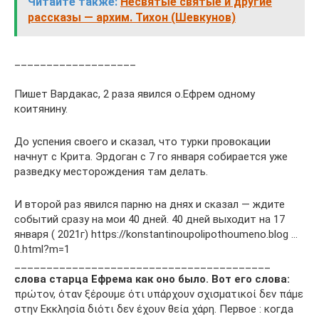
Читайте также:
Несвятые святые и другие
рассказы — архим. Тихон (Шевкунов)
___________________
Пишет Вардакас, 2 раза явился о.Ефрем одному
коитянину.
До успения своего и сказал, что турки провокации
начнут с Крита. Эрдоган с 7 го января собирается уже
разведку месторождения там делать.
И второй раз явился парню на днях и сказал — ждите
событий сразу на мои 40 дней. 40 дней выходит на 17
января ( 2021г) https://konstantinoupolipothoumeno.blog …
0.html?m=1
________________________________________
слова старца Ефрема как оно было. Вот его слова:
πρώτον, όταν ξέρουμε ότι υπάρχουν σχισματικοί δεν πάμε
στην Εκκλησία διότι δεν έχουν θεία χάρη. Первое : когда