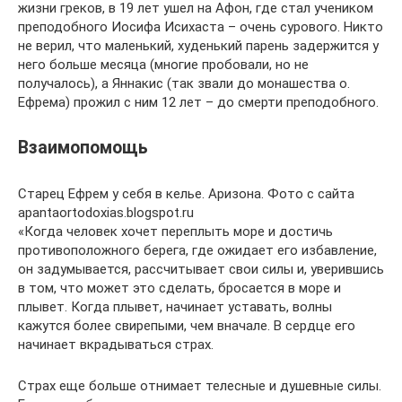
жизни греков, в 19 лет ушел на Афон, где стал учеником
преподобного Иосифа Исихаста – очень сурового. Никто
не верил, что маленький, худенький парень задержится у
него больше месяца (многие пробовали, но не
получалось), а Яннакис (так звали до монашества о.
Ефрема) прожил с ним 12 лет – до смерти преподобного.
Взаимопомощь
Старец Ефрем у себя в келье. Аризона. Фото с сайта
apantaortodoxias.blogspot.ru
«Когда человек хочет переплыть море и достичь
противоположного берега, где ожидает его избавление,
он задумывается, рассчитывает свои силы и, уверившись
в том, что может это сделать, бросается в море и
плывет. Когда плывет, начинает уставать, волны
кажутся более свирепыми, чем вначале. В сердце его
начинает вкрадываться страх.
Страх еще больше отнимает телесные и душевные силы.