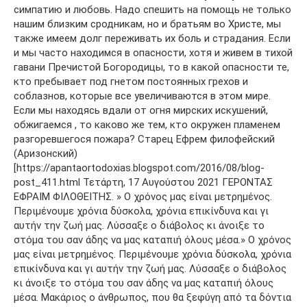
симпатию и любовь. Надо спешить на помощь не только
нашим близким сродникам, но и братьям во Христе, мы
также имеем долг переживать их боль и страдания. Если
и мы часто находимся в опасности, хотя и живем в тихой
гавани Пречистой Богородицы, то в какой опасности те,
кто пребывает под гнетом постоянных грехов и
соблазнов, которые все увеличиваются в этом мире.
Если мы находясь вдали от огня мирских искушений,
обжигаемся , то каково же тем, кто окружен пламенем
разгоревшегося пожара? Старец Ефрем филофейский
(Аризонский)
[https://apantaortodoxias.blogspot.com/2016/08/blog-
post_411.html Τετάρτη, 17 Αυγούστου 2021 ΓΕΡΟΝΤΑΣ
ΕΦΡΑΙΜ ΦΙΛΟΘΕΙΤΗΣ. » Ο χρόνος μας είναι μετρημένος.
Περιμένουμε χρόνια δύσκολα, χρόνια επικίνδυνα και γι
αυτήν την ζωή μας. Λύσσαξε ο διάβολος κι άνοιξε το
στόμα του σαν άδης να μας καταπιή όλους μέσα.» Ο χρόνος
μας είναι μετρημένος. Περιμένουμε χρόνια δύσκολα, χρόνια
επικίνδυνα και γι αυτήν την ζωή μας. Λύσσαξε ο διάβολος
κι άνοιξε το στόμα του σαν άδης να μας καταπιή όλους
μέσα. Μακάριος ο άνθρωπος, που θα ξεφύγη από τα δόντια