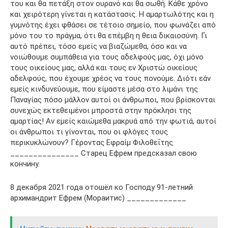
του και θα πετάξη στον ουρανό και θα σωθή. Κάθε χρόνο
και χειρότερη γίνεται η κατάστασις. Η αμαρτωλότης και η
γυμνότης έχει φθάσει σε τέτοιο σημείο, που φωνάζει από
μόνο του το πράγμα, ότι θα επέμβη η θεια δικαιοσύνη. Γι
αυτό πρέπει, τόσο εμείς να βιαζώμεθα, όσο και να
νοιώθουμε συμπάθεια για τους αδελφούς μας, όχι μόνο
τους οικείους μας, αλλά και τους εν Χριστώ οικείους
αδελφούς, που έχουμε χρέος να τους πονούμε. Διότι εάν
εμείς κινδυνεύουμε, που είμαστε μέσα στο λιμάνι της
Παναγίας πόσο μάλλον αυτοί οι άνθρωποι, που βρίσκονται
συνεχώς εκτεθειμένοι μπροστά στην πρόκλησι της
αμαρτίας! Αν εμείς καιώμεθα μακρυά από την φωτιά, αυτοί
οι άνθρωποι τι γίνονται, που οι φλόγες τους
περικυκλώνουν? Γέροντας Εφραίμ Φιλοθεΐτης
_______________ Старец Ефрем предсказал свою
кончину.
8 декабря 2021 года отошёл ко Господу 91-летний
архимандрит Ефрем (Мораитис) _____________