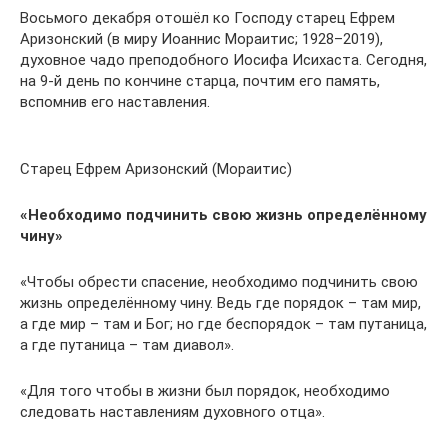
Восьмого декабря отошёл ко Господу старец Ефрем
Аризонский (в миру Иоаннис Мораитис; 1928–2019),
духовное чадо преподобного Иосифа Исихаста. Сегодня,
на 9-й день по кончине старца, почтим его память,
вспомнив его наставления.
Старец Ефрем Аризонский (Мораитис)
«Необходимо подчинить свою жизнь определённому
чину»
«Чтобы обрести спасение, необходимо подчинить свою
жизнь определённому чину. Ведь где порядок – там мир,
а где мир – там и Бог; но где беспорядок – там путаница,
а где путаница – там диавол».
«Для того чтобы в жизни был порядок, необходимо
следовать наставлениям духовного отца».