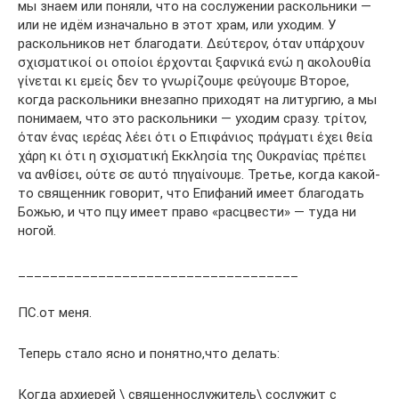
мы знаем или поняли, что на сослужении раскольники —
или не идём изначально в этот храм, или уходим. У
раскольников нет благодати. Δεύτερον, όταν υπάρχουν
σχισματικοί οι οποίοι έρχονται ξαφνικά ενώ η ακολουθία
γίνεται κι εμείς δεν το γνωρίζουμε φεύγουμε Второе,
когда раскольники внезапно приходят на литургию, а мы
понимаем, что это раскольники — уходим сразу. τρίτον,
όταν ένας ιερέας λέει ότι ο Επιφάνιος πράγματι έχει θεία
χάρη κι ότι η σχισματική Εκκλησία της Ουκρανίας πρέπει
να ανθίσει, ούτε σε αυτό πηγαίνουμε. Третье, когда какой-
то священник говорит, что Епифаний имеет благодать
Божью, и что пцу имеет право «расцвести» — туда ни
ногой.
___________________________________
ПС.от меня.
Теперь стало ясно и понятно,что делать:
Когда архиерей \ священнослужитель\ сослужит с