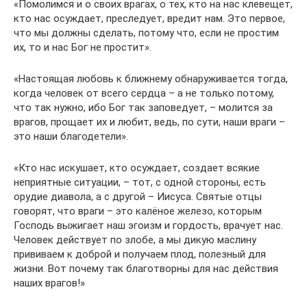
«Помолимся и о своих врагах, о тех, кто на нас клевещет,
кто нас осуждает, преследует, вредит нам. Это первое,
что мы должны сделать, потому что, если не простим
их, то и нас Бог не простит».
«Настоящая любовь к ближнему обнаруживается тогда,
когда человек от всего сердца – а не только потому,
что так нужно, ибо Бог так заповедует, – молится за
врагов, прощает их и любит, ведь, по сути, наши враги –
это наши благодетели».
«Кто нас искушает, кто осуждает, создает всякие
неприятные ситуации, – тот, с одной стороны, есть
орудие диавола, а с другой – Иисуса. Святые отцы
говорят, что враги – это калёное железо, которым
Господь выжигает наш эгоизм и гордость, врачует нас.
Человек действует по злобе, а мы дикую маслину
прививаем к доброй и получаем плод, полезный для
жизни. Вот почему так благотворны для нас действия
наших врагов!»