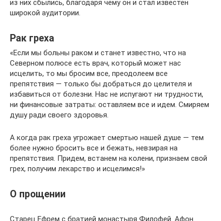
из них сбылись, благодаря чему он и стал известен
широкой аудитории.
Рак греха
«Если мы больны раком и станет известно, что на
Северном полюсе есть врач, который может нас
исцелить, то мы бросим все, преодолеем все
препятствия — только бы добраться до целителя и
избавиться от болезни. Нас не испугают ни трудности,
ни финансовые затраты: оставляем все и идем. Смиряем
душу ради своего здоровья.
А когда рак греха угрожает смертью нашей душе — тем
более нужно бросить все и бежать, невзирая на
препятствия. Придем, встанем на колени, признаем свой
грех, получим лекарство и исцелимся!»
О прощении
Старец Ефрем с братией монастыря Филофей. Афон.