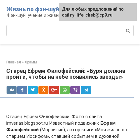
Перейти
Жизнь по фэн-шуй
Для любых предложений по
Для любых предложений по
к
Фэн-шуй: учение и жизнь
сайту: life-cheb@cp9.ru
сайту: life-cheb@cp9.ru
контенту
Поиск:
Главная
»
Храмы
Старец Ефрем Филофейский: «Буря должна
пройти, чтобы на небе появились звезды»
Старец Ефрем Филофейский. Фото с сайта
imverias.blogspot.ru Известный подвижник
Ефрем
Филофейский
(Мораитис), автор книги «Моя жизнь со
старцем Иосифом», ставшей событием в духовной