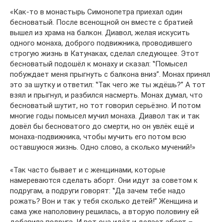
«Как-то в монастырь Симонопетра приехал один
бесноватый. После всенощной он вместе с братией
вышел из храма на балкон. Диавол, желая искусить
одного монаха, доброго подвижника, проводившего
строгую жизнь в Катунаках, сделал следующее. Этот
бесноватый подошёл к монаху и сказал: ‟Помысел
побуждает меня прыгнуть с балкона вниз”. Монах принял
это за шутку и ответил: ‟Так чего же ты ждёшь?” А тот
взял и прыгнул, и разбился насмерть. Монах думал, что
бесноватый шутит, но тот говорил серьёзно. И потом
многие годы помысел мучил монаха. Диавол так и так
довёл бы бесноватого до смерти, но он увлёк ещё и
монаха-подвижника, чтобы мучить его потом всю
оставшуюся жизнь. Одно слово, а сколько мучений!»
«Так часто бывает и с женщинами, которые
намереваются сделать аборт. Они идут за советом к
подругам, а подруги говорят: ‟Да зачем тебе надо
рожать? Вон и так у тебя сколько детей!” Женщина и
сама уже наполовину решилась, а вторую половину ей
добавила подруга. И вот она идёт и делает аборт –