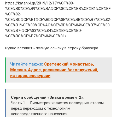
https://katanixi.gr/2019/12/17/%CF%80-
%CE%BD%CE%B9%CE%BA%CF%8C%CE%BB%CE%B1%CE%BF
%CF%82-
%CE%BC%CE%B1%CE%BD%CF%8E%CE%BB%CE%B7%CF%82-
%CE%B1%CF%80%CE%AC%CE%BD%CF%84%CE%B7%CF%83
%CE%B7-%CF%83%CF%84%CE%BF%CE%BD-
%CE%BC%CE%B7%CF%84%CF%81/
нужно вставить полную ссылку в строку браузера.
Читайте также:
Сретенский монастырь,
Москва. Адрес, расписание богослужений,
история, экскурсии
Серия сообщений «Знаки времён_2»:
Часть 1 — Биометрия является последним этапом
перед переходом к технологиям
непосредственного нанесения