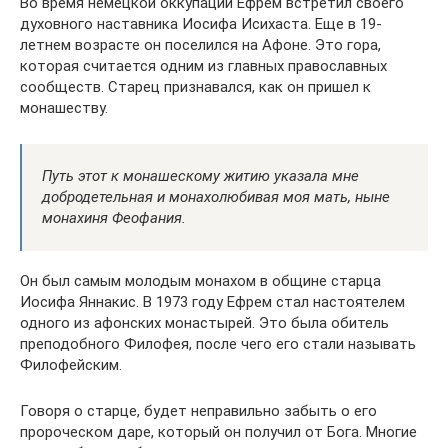
Во время немецкой оккупации Ефрем встретил своего
духовного наставника Иосифа Исихаста. Еще в 19-
летнем возрасте он поселился на Афоне. Это гора,
которая считается одним из главных православных
сообществ. Старец признавался, как он пришел к
монашеству.
Путь этот к монашескому житию указала мне
добродетельная и монахолюбивая моя мать, ныне
монахиня Феофания.
Он был самым молодым монахом в общине старца
Иосифа Яннакис. В 1973 году Ефрем стал настоятелем
одного из афонских монастырей. Это была обитель
преподобного Филофея, после чего его стали называть
Филофейским.
Говоря о старце, будет неправильно забыть о его
пророческом даре, который он получил от Бога. Многие