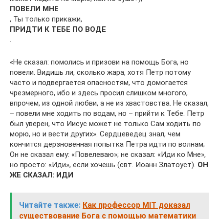
ПОВЕЛИ МНЕ
, Ты только прикажи,
ПРИДТИ К ТЕБЕ ПО ВОДЕ
.
«Не сказал: помолись и призови на помощь Бога, но
повели. Видишь ли, сколько жара, хотя Петр потому
часто и подвергается опасностям, что домогается
чрезмерного, ибо и здесь просил слишком многого,
впрочем, из одной любви, а не из хвастовства. Не сказал,
– повели мне ходить по водам, но – прийти к Тебе. Петр
был уверен, что Иисус может не только Сам ходить по
морю, но и вести других». Сердцеведец знал, чем
кончится дерзновенная попытка Петра идти по волнам;
Он не сказал ему: «Повелеваю»; не сказал: «Иди ко Мне»,
но просто: «Иди», если хочешь (свт. Иоанн Златоуст).
ОН
ЖЕ СКАЗАЛ: ИДИ
Читайте также:
Как профессор MIT доказал
существование Бога с помощью математики