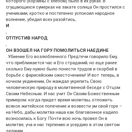
которого (корзины с хлебом) было в их руках. В
сгущающихся сумерках на закате солнца Он простился с
учениками, кротко и постепенно успокоил народное
волнение, убедил всех разойтись,
И
,
ОТПУСТИВ НАРОД
,
ОН ВЗОШЕЛ НА ГОРУ ПОМОЛИТЬСЯ НАЕДИНЕ
. Убиение Его возлюбленного Предтечи говорило Ему,
что приближается час и Его страданий; но еще ранее
сколько Ему нужно было понести трудов и скорбей в
борьбе с фарисейским ожесточением! И вот теперь, в
ночном уединении, Он жаждал укрепить Свою
человеческую природу в молитвенной беседе с Отцом
Своим Небесным. И нас учит Он Своим Божественным
примером: когда придет время молитвы, отложить
всякое житейское попечение и возвести ум свой горе –
на Небо, дабы молитва наша как благовонное кадило
возносилась к Богу. Почти всю ночь провел Он в
молитве, уча и нас терпению и усердию в этом святом
делании.