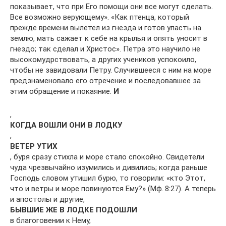
показывает, что при Его помощи они все могут сделать.
Все возможно верующему». «Как птенца, который
прежде времени вылетел из гнезда и готов упасть на
землю, мать сажает к себе на крылья и опять уносит в
гнездо; так сделал и Христос». Петра это научило не
высокомудрствовать, а других учеников успокоило,
чтобы не завидовали Петру. Случившееся с ним на море
предзнаменовало его отречение и последовавшее за
этим обращение и покаяние.
И
,
КОГДА ВОШЛИ ОНИ В ЛОДКУ
,
ВЕТЕР УТИХ
, буря сразу стихла и море стало спокойно. Свидетели
чуда чрезвычайно изумились и дивились; когда раньше
Господь словом утишил бурю, то говорили: «кто Этот,
что и ветры и море повинуются Ему?» (Мф. 8:27). А теперь
и апостолы и другие,
БЫВШИЕ ЖЕ В ЛОДКЕ ПОДОШЛИ
в благоговении к Нему,