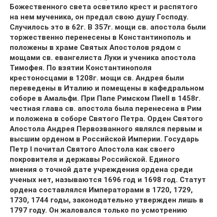
Божественного света осветило крест и распятого
на нем мученика, он предал свою душу Господу.
Случилось это в 62г. В 357г. мощи св. апостола были
торжественно перенесены в Константинополь и
положены в храме Святых Апостолов рядом с
мощами св. евангелиста Луки и ученика апостола
Тимофея. По взятии Константинополя
крестоносцами в 1208г. мощи св. Андрея были
переведены в Италию и помещены в кафедральном
соборе в Амальфи. При Папе Римском ПиеII в 1458г.
честная глава св. апостола была перенесена в Рим
и положена в соборе Святого Петра. Орден Святого
Апостола Андрея Первозванного являлся первым и
высшим орденом в Российской Империи. Государь
Петр I почитал Святого Апостола как своего
покровителя и державы Российской. Единого
мнения о точной дате учреждения ордена среди
ученых нет, называются 1696 год и 1698 год. Статут
ордена составлялся Императорами в 1720, 1729,
1730, 1744 годы, законодательно утвержден лишь в
1797 году. Он жаловался только по усмотрению