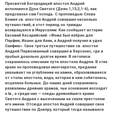
Пресвятой Богородицей апостол Андрей
исполнился Духа Святого (Деян.1,13;2,1-4), как
предсказал сам Господь. С проповедью Слова
Божия св. апостол Андрей совершил несколько
путешествий, в этот период он трижды
возвращался в Иерусалим. Как сообщает историк
Евсевий Кесарийский: «Фома был избран для
Парфии, Иоанн для Азии, а Андрей получил в удел
Скифию». Свое третье путешествие св. апостол
Андрей Первозванный совершил в Херсонес, где и
пробыл доаольно долгое время. В летописи
сохранилось описание пути апостола Андрея. В этих
краях он проповедовал многократно, предание
указывает на углубление на камне, образовавшееся
от стопы апостола, вода, которая в нем собиталась,
исцеляла больных. До наших дней сохранились
развалины древних храмов, чьи основания восходят
к Iв., а среди них — следы древнейшего храма
Святого Андрея с высеченным на скале престолом
его имени. Отсюда апостол Андрей совершил свое
путешествие по Днепру, который тогда назывался