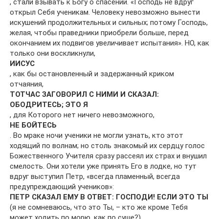
, стали взывать к Богу о спасении. «Господь не вдруг
открыл Себя ученикам. Человеку невозможно вынести
искушений продолжительных и сильных; потому Господь,
желая, чтобы праведники приобрели больше, перед
окончанием их подвигов увеличивает испытания». НО, как
только они воскликнули,
ИИСУС
, как бы остановленный и задержанный криком
отчаяния,
ТОТЧАС ЗАГОВОРИЛ С НИМИ И СКАЗАЛ:
ОБОДРИТЕСЬ; ЭТО Я
, для Которого нет ничего невозможного,
НЕ БОЙТЕСЬ
. Во мраке ночи ученики не могли узнать, кто этот
ходящий по волнам; но столь знакомый их сердцу голос
Божественного Учителя сразу рассеял их страх и внушил
смелость. Они хотели уже принять Его в лодке, но тут
вдруг выступил Петр, «всегда пламенный, всегда
предупреждающий учеников»:
ПЕТР СКАЗАЛ ЕМУ В ОТВЕТ: ГОСПОДИ! ЕСЛИ ЭТО ТЫ
(я не сомневаюсь, что это Ты, – кто же кроме Тебя
может ходить по морю, как по суше?),