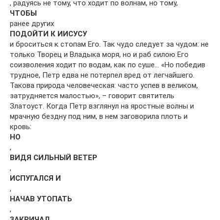
, радуясь не тому, что ходит по волнам, но тому,
ЧТОБЫ
ранее других
ПОДОЙТИ К ИИСУСУ
и броситься к стопам Его. Так чудо следует за чудом: не
только Творец и Владыка моря, но и раб силою Его
соизволения ходит по водам, как по суше… «Но победив
трудное, Петр едва не потерпел вред от легчайшего.
Такова природа человеческая: часто успев в великом,
затрудняется малостью», – говорит святитель
Златоуст. Когда Петр взглянул на яростные волны и
мрачную бездну под ним, в нем заговорила плоть и
кровь:
НО
,
ВИДЯ СИЛЬНЫЙ ВЕТЕР
,
ИСПУГАЛСЯ И
,
НАЧАВ УТОПАТЬ
,
ЗАКРИЧАЛ