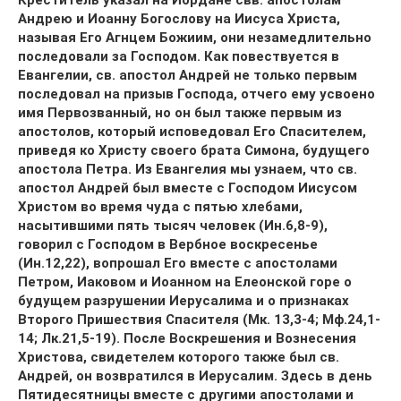
Креститель указал на Иордане свв. апостолам
Андрею и Иоанну Богослову на Иисуса Христа,
называя Его Агнцем Божиим, они незамедлительно
последовали за Господом. Как повествуется в
Евангелии, св. апостол Андрей не только первым
последовал на призыв Господа, отчего ему усвоено
имя Первозванный, но он был также первым из
апостолов, который исповедовал Его Спасителем,
приведя ко Христу своего брата Симона, будущего
апостола Петра. Из Евангелия мы узнаем, что св.
апостол Андрей был вместе с Господом Иисусом
Христом во время чуда с пятью хлебами,
насытившими пять тысяч человек (Ин.6,8-9),
говорил с Господом в Вербное воскресенье
(Ин.12,22), вопрошал Его вместе с апостолами
Петром, Иаковом и Иоанном на Елеонской горе о
будущем разрушении Иерусалима и о признаках
Второго Пришествия Спасителя (Мк. 13,3-4; Мф.24,1-
14; Лк.21,5-19). После Воскрешения и Вознесения
Христова, свидетелем которого также был св.
Андрей, он возвратился в Иерусалим. Здесь в день
Пятидесятницы вместе с другими апостолами и