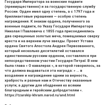
Государя Императора за воинские подвиги
(преимущественно) и за государственную службу
России. Орден имел одну степень, а с 1797 года и
бриллиантовые украшения — особую степень
награждения. К знакам ордена, полученного за
военные подвиги, по Указу Государя Императора
Николая I Павловича с 1855 года присоединялись
два скрещенных золотых меча, помещаемых сверху
креста и на верхнем луче звезды. Проект Устава
ордена Святого Апостола Андрея Первозванного,
который несколько десятилетий оставался
единственным русским орденом, составлялся при
непосредственном участии Государя ПетраI. В нем
была глава » О кавалерах «, в которой говорилось, за
что должна выдаваться эта награда: » … в
воздаяние и награждение одним за верность,
храбрость и разные нам и Отечеству оказанные
услуги; а другим для ободрения ко всяким
благородным и геройским добродетелям «.
https://tzarskiy-khram.narod.ru/and.html