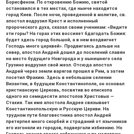
Борисфеном. По откровению Божию, святой
остановился в тех местах, где нынче находится
город Киев. После ночи, проведенной в молитве, св.
апостол водрузил Крест и исполненный
пророческого духа, сказал своим ученикам: «Видите
эти горы? На горах этих воссияет бдагодать Божия:
будет здесь город большой, а в нем воздвигнет
Господь много церквей». Продвигаясь дальше на
север, апостол Андрей дошел до поселений славян
на место будущего Новгорода и у нынешнего села
Грузино водрузил свой жезл. Отсюда апостол
Андрей через земли варягов прошел в Рим, а затем
посетил Фракию. Здесь в небольшом селении
Византии, в будущем Константинополе, он основал
христианскую Церковь, посвятив во епископа
одного из семидесяти апостолов Христовых —
Стахия. Так имя апостола Андрея связывает
Константинопольскую и Русскую Церкви. На
трудном пути благовестника апостол Андрей
претерпел много скорбей и страданий от язычников
его изгоняли из городов, подвергали избиению. Но