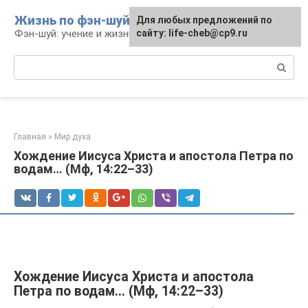
Перейти
Жизнь по фэн-шуй
Для любых предложений по
Для любых предложений по
к
Фэн-шуй: учение и жизнь
сайту: life-cheb@cp9.ru
сайту: life-cheb@cp9.ru
контенту
Поиск:
Главная
»
Мир духа
Хождение Иисуса Христа и апостола Петра по
водам… (Мф, 14:22–33)
Хождение Иисуса Христа и апостола
Петра по водам… (Мф, 14:22–33)