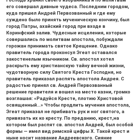
Господь хранил своего избранника и по молитвам
его совершал дивные чудеса. Последним городом,
куда пришел Андрей Первозванный и где ему
суждено было принять мученическую кончину, был
город Патры, ахайский город при входе в
Коринфский залив. Чудесные исцеления, которые
совершались по молитвам апостола, побуждали
горожан принимать святое Крещение. Однако
правитель города проконсул Эгеат оставался
закостенелым язычником. Св. апостол хотел
раскрыть ему христианскую тайну вечной жизни,
чудотворную силу Святого Креста Господня, но
правитель приказал распять апостола Андрея. С
радостью принял св. Андрей Первозванный
решение правителя и вошел на место казни, громко
возглашая: «Радуйся Кресте, плотию Христовой
освященный…» Чтобы продлить мучения апостола,
Эгеат приказал не прибивать рук и ног святого, а
привязать их ко кресту. По преданию, крест,на
котором был распят св. апостол Андрей, был особой
формы — имел вид римской цифры X. Такой крест и
ныне носит название Андреевского. Сияние