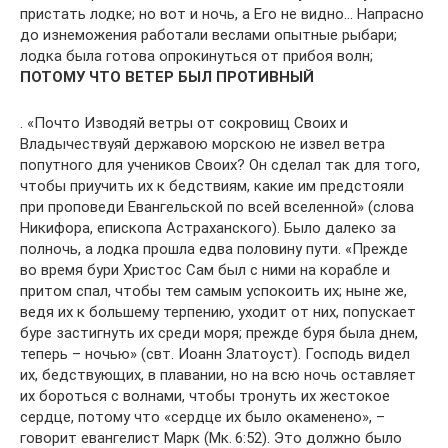
пристать лодке; но вот и ночь, а Его не видно… Напрасно
до изнеможения работали веслами опытные рыбари;
лодка была готова опрокинуться от прибоя волн;
ПОТОМУ ЧТО ВЕТЕР БЫЛ ПРОТИВНЫЙ
. «Почто Изводяй ветры от сокровищ Своих и
Владычествуяй державою морскою не извел ветра
попутного для учеников Своих? Он сделал так для того,
чтобы приучить их к бедствиям, какие им предстояли
при проповеди Евангельской по всей вселенной» (слова
Никифора, епископа Астраханского). Было далеко за
полночь, а лодка прошла едва половину пути. «Прежде
во время бури Христос Сам был с ними на корабле и
притом спал, чтобы тем самым успокоить их; ныне же,
ведя их к большему терпению, уходит от них, попускает
буре застигнуть их среди моря; прежде буря была днем,
теперь – ночью» (свт. Иоанн Златоуст). Господь видел
их, бедствующих, в плавании, но на всю ночь оставляет
их бороться с волнами, чтобы тронуть их жестокое
сердце, потому что «сердце их было окаменено», –
говорит евангелист Марк (Мк. 6:52). Это должно было