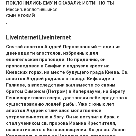
ПОКЛОНИЛИСЬ ЕМУ И СКАЗАЛИ: ИСТИННО ТЫ
Мессия, воплотившийся
СЫН БОЖИЙ
.
LiveInternetLiveInternet
Святой апостол Андрей Первозванный — один из
двенадцати апостолов, избранных для
евангельской проповеди. По преданию, он
проповедовал в Скифии и водрузил крест на
Киевских горах, на месте будущего града Киева. Св.
апостол Андрей родился в городе Вифсаиде в
Галилее, а впоследствии жил вместе со своим
братом Симоном (Петром) в Капернауме, на берегу
Геннисаретского озера, доставляя себе средства к
существованию ловлей рыбы. Уже с юных лет
апостол Андрей отличался молитвенной
устремленностью к Богу. Он не вступил в брак, а
стал учеником св. пророка Иоанна Крестителя,
возвестившего о Боговоплощении. Когда св. Иоанн