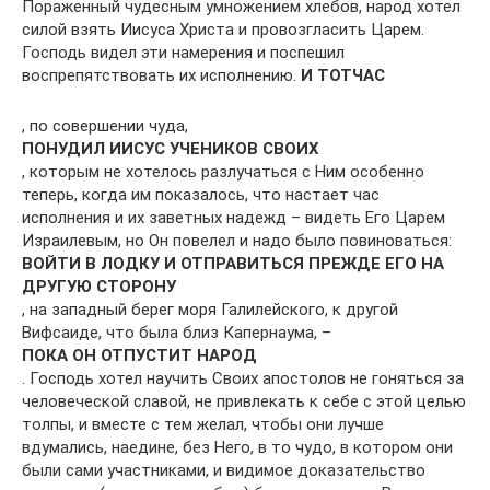
Пораженный чудесным умножением хлебов, народ хотел
силой взять Иисуса Христа и провозгласить Царем.
Господь видел эти намерения и поспешил
воспрепятствовать их исполнению.
И ТОТЧАС
, по совершении чуда,
ПОНУДИЛ ИИСУС УЧЕНИКОВ СВОИХ
, которым не хотелось разлучаться с Ним особенно
теперь, когда им показалось, что настает час
исполнения и их заветных надежд – видеть Его Царем
Израилевым, но Он повелел и надо было повиноваться:
ВОЙТИ В ЛОДКУ И ОТПРАВИТЬСЯ ПРЕЖДЕ ЕГО НА
ДРУГУЮ СТОРОНУ
, на западный берег моря Галилейского, к другой
Вифсаиде, что была близ Капернаума, –
ПОКА ОН ОТПУСТИТ НАРОД
. Господь хотел научить Своих апостолов не гоняться за
человеческой славой, не привлекать к себе с этой целью
толпы, и вместе с тем желал, чтобы они лучше
вдумались, наедине, без Него, в то чудо, в котором они
были сами участниками, и видимое доказательство