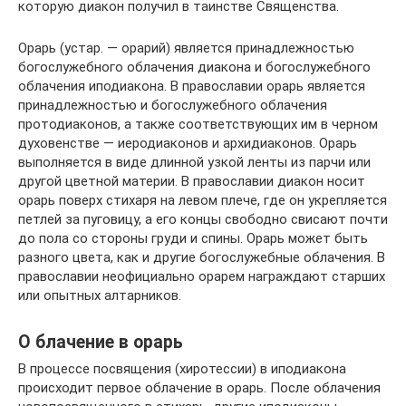
которую диакон получил в таинстве Священства.
Орарь (устар. — орарий) является принадлежностью
богослужебного облачения диакона и богослужебного
облачения иподиакона. В православии орарь является
принадлежностью и богослужебного облачения
протодиаконов, а также соответствующих им в черном
духовенстве — иеродиаконов и архидиаконов. Орарь
выполняется в виде длинной узкой ленты из парчи или
другой цветной материи. В православии диакон носит
орарь поверх стихаря на левом плече, где он укрепляется
петлей за пуговицу, а его концы свободно свисают почти
до пола со стороны груди и спины. Орарь может быть
разного цвета, как и другие богослужебные облачения. В
православии неофициально орарем награждают старших
или опытных алтарников.
О блачение в орарь
В процессе посвящения (хиротессии) в иподиакона
происходит первое облачение в орарь. После облачения