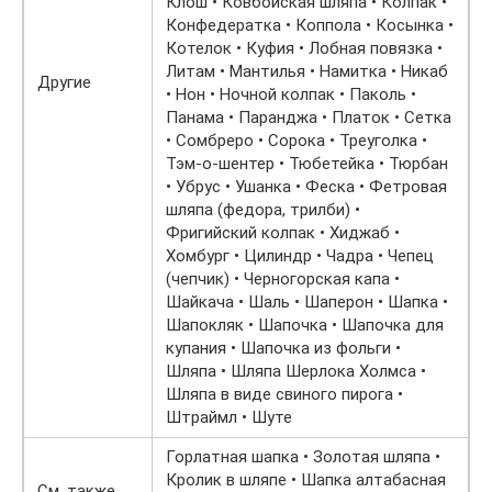
Клош • Ковбойская шляпа • Колпак •
Конфедератка • Коппола • Косынка •
Котелок • Куфия • Лобная повязка •
Литам • Мантилья • Намитка • Никаб
Другие
• Нон • Ночной колпак • Паколь •
Панама • Паранджа • Платок • Сетка
• Сомбреро • Сорока • Треуголка •
Тэм-о-шентер • Тюбетейка • Тюрбан
• Убрус • Ушанка • Феска • Фетровая
шляпа (федора, трилби) •
Фригийский колпак • Хиджаб •
Хомбург • Цилиндр • Чадра • Чепец
(чепчик) • Черногорская капа •
Шайкача • Шаль • Шаперон • Шапка •
Шапокляк • Шапочка • Шапочка для
купания • Шапочка из фольги •
Шляпа • Шляпа Шерлока Холмса •
Шляпа в виде свиного пирога •
Штраймл • Шуте
Горлатная шапка • Золотая шляпа •
Кролик в шляпе • Шапка алтабасная
См. также