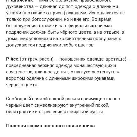
П
одря́сник
— нижнее облачение православного
духовенства — длинная до пят одежда с длинными
узкими (в отличие от рясы) рукавами. Используется не
только при богослужении, но и вне его. Во время
богослужения в храме и на официальных приёмах
подрясник должен быть чёрного цвета, а на отдыхе, в
домашних условиях и на хозяйственных послушаниях
допускаются подрясники любых цветов.
Р
я́са
(от греч. расон) — поношенная одежда, вретище) –
повседневная верхняя одежда монашествующих и
священства, длинное до пят, с наглухо застегнутым
воротом одеяние с длинными широкими рукавами,
черного цвета.
Свободный прямой покрой рясы и преимущественно
черный цвет символизируют внутренний покой,
бесстрастие и отрешение от мирской суеты.
Полевая форма военного священника