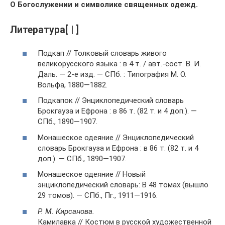
О Богослужении и символике священных одежд.
Литература[ | ]
Подкап // Толковый словарь живого
великорусского языка : в 4 т. / авт.-сост. В. И.
Даль. — 2-е изд. — СПб. : Типография М. О.
Вольфа, 1880—1882.
Подкапок // Энциклопедический словарь
Брокгауза и Ефрона : в 86 т. (82 т. и 4 доп.). —
СПб., 1890—1907.
Монашеское одеяние // Энциклопедический
словарь Брокгауза и Ефрона : в 86 т. (82 т. и 4
доп.). — СПб., 1890—1907.
Монашеское одеяние // Новый
энциклопедический словарь: В 48 томах (вышло
29 томов). — СПб., Пг., 1911—1916.
Р. М. Кирсанова.
Камилавка // Костюм в русской художественной