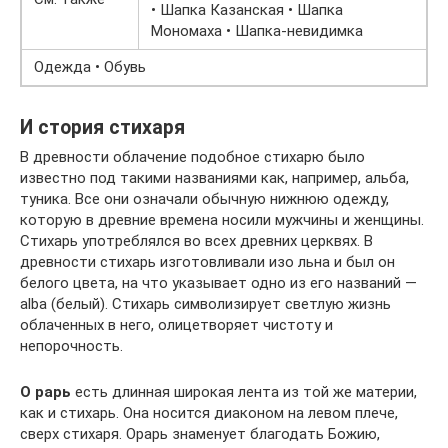
• Шапка Казанская • Шапка
Мономаха • Шапка-невидимка
Одежда • Обувь
И стория стихаря
В древности облачение подобное стихарю было
известно под такими названиями как, например, альба,
туника. Все они означали обычную нижнюю одежду,
которую в древние времена носили мужчины и женщины.
Стихарь употреблялся во всех древних церквях. В
древности стихарь изготовливали изо льна и был он
белого цвета, на что указывает одно из его названий —
alba (белый). Стихарь символизирует светлую жизнь
облаченных в него, олицетворяет чистоту и
непорочность.
О рарь
есть длинная широкая лента из той же материи,
как и стихарь. Она носится диаконом на левом плече,
сверх стихаря. Орарь знаменует благодать Божию,