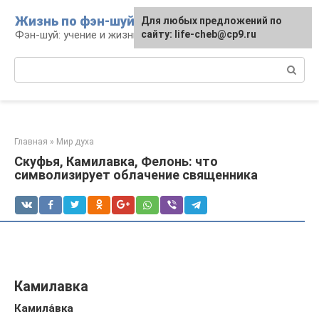
Перейти
Жизнь по фэн-шуй
Для любых предложений по
Для любых предложений по
к
Фэн-шуй: учение и жизнь
сайту: life-cheb@cp9.ru
сайту: life-cheb@cp9.ru
контенту
Поиск:
Главная
»
Мир духа
Скуфья, Камилавка, Фелонь: что
символизирует облачение священника
Камилавка
Камила́вка