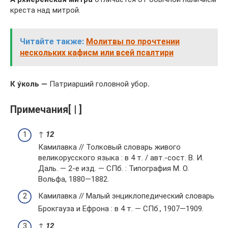
креста над митрой.
Читайте также:
Молитвы по прочтении
нескольких кафисм или всей псалтири
К
у́коль
—
Патриарший головной убор
.
Примечания[ | ]
↑
1
2
Камилавка // Толковый словарь живого
великорусского языка : в 4 т. / авт.-сост. В. И.
Даль. — 2-е изд. — СПб. : Типография М. О.
Вольфа, 1880—1882.
Камилавка // Малый энциклопедический словарь
Брокгауза и Ефрона : в 4 т. — СПб., 1907—1909.
↑
1
2