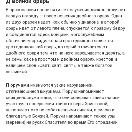
Д войной орарь
В православии после пяти лет служения диакон получает
первую награду — право ношения двойного ораря. Один
из двух орарей надет, как обычно у диакона, а второй
орарь идет от левого плеча, спускается к правому бедру,
и соединяется здесь концами. Богослужебным
облачением архидиакона и протодиакона является
протодиаконский орарь, который отличается от
двойного ораря тем, что на него навешивается девять, а
не семь, как на простом и двойном орарях, крестов и
наличием слов «Свят, свят, свят», а также богатой
вышивкой.
П оручами
именуются узкие нарукавники,
стягивающиеся шнурками. Поручи напоминают
священнослужителям, что они совершая таинства или
участвуя в совершении таинств веры Христовой,
выполняют это не собственными силами, а силою и
благодатью Божией. Поручи напоминают также узы
(веревки) на руках Спасителя во время Его страданий.