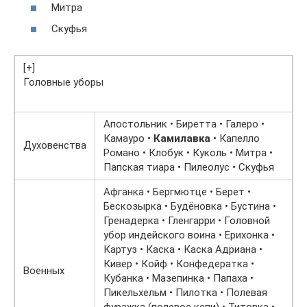
Митра
Скуфья
[+]
Головные уборы
Апостольник • Биретта • Галеро •
Камауро •
Камилавка
• Капелло
Духовенства
Романо • Клобук • Куколь • Митра •
Папская тиара • Пилеолус • Скуфья
Афганка • Бергмютце • Берет •
Бескозырка • Будёновка • Бустина •
Гренадерка • Гленгарри • Головной
убор индейского воина • Ерихонка •
Картуз • Каска • Каска Адриана •
Кивер • Койф • Конфедератка •
Военных
Кубанка • Мазепинка • Папаха •
Пикельхельм • Пилотка • Полевая