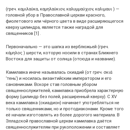
(греч. кαμιλαύκα, καμηλαύκιον, καλυμμαύχιον, καλιμαυι ) —
головной убор в Православной церкви красного,
фиолетового или чёрного цвета в виде расширяющегося
кверху цилиндра, является также наградой для
священников [1] .
Первоначально — это шапка из верблюжьей (греч.
κάμηλος ) шерсти, которую носили в странах Ближнего
Востока для защиты от солнца (отсюда и название).
Камилавка иначе называлась скиадий (от греч. σκιά
‘тень’) и носилась византийским императором и его
сановниками. Вскоре став головным убором
священнослужителей, камилавка приобрела характерную
форму (цилиндр без полей, расширенный кверху). С XV
века камилавка (скиадион) начинает употребляться не
только священниками, но и протодиаконами. Кроме того
её начали изготовлять из более дорогого материала. В
Элладской православной церкви камилавка даётся
священнослужителям при рукоположении и составляет