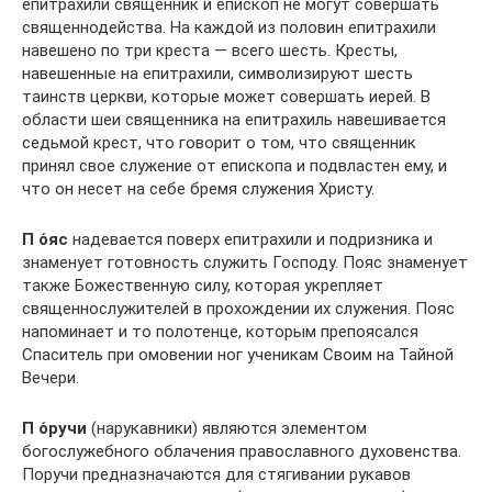
епитрахили священник и епископ не могут совершать
священнодейства. На каждой из половин епитрахили
навешено по три креста — всего шесть. Кресты,
навешенные на епитрахили, символизируют шесть
таинств церкви, которые может совершать иерей. В
области шеи священника на епитрахиль навешивается
седьмой крест, что говорит о том, что священник
принял свое служение от епископа и подвластен ему, и
что он несет на себе бремя служения Христу.
П
о́яс
надевается поверх епитрахили и подризника и
знаменует готовность служить Господу. Пояс знаменует
также Божественную силу, которая укрепляет
священнослужителей в прохождении их служения. Пояс
напоминает и то полотенце, которым препоясался
Спаситель при омовении ног ученикам Своим на Тайной
Вечери.
П
о́ручи
(нарукавники) являются элементом
богослужебного облачения православного духовенства.
Поручи предназначаются для стягивании рукавов