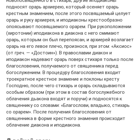
новопосвященного в стихарь, другие иподиаконы
подносят орарь архиерею, который осеняет орарь
крестным знамением, после этого посвящаемый целует
орарь и руку архиерея, и иподиаконы крестообразно
опоясывают посвящаемого орарем. При рукоположении
(хиротонии) иподиакона в диакона с него смимают
орарь, которым он был перепоясан, и архиерей возлагает
орарь на его левое плечо, произнося, при этом: «Аксиос»
(от греч. — «Достоин»). В православии диакон и
иподиакон надевают орарь поверх стихаря только после
благословения, получаемого от священника перед
богослужением. В процедуру благословения входит
троекратное крестное знамение и поклоны кресту
Господню, после чего стихарь и орарь складываются
особым образом (при этом в состав богослужебного
облачения дьакона входят и поручи) и подносятся к
священнику со словами: «Благослови, владыко, стихарь
со орарем». После получения благословения от
священника в форме крестного знамения происходит
облачение диакона и иподиакона.