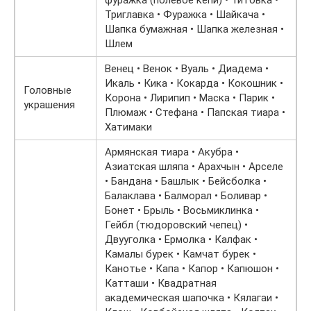
фуражка (полевое кепи) • Титовка •
Триглавка • Фуражка • Шайкача •
Шапка бумажная • Шапка железная •
Шлем
Венец • Венок • Вуаль • Диадема •
Икаль • Кика • Кокарда • Кокошник •
Головные
Корона • Лирипип • Маска • Парик •
украшения
Плюмаж • Стефана • Папская тиара •
Хатимаки
Армянская тиара • Акубра •
Азиатская шляпа • Арахчын • Арселе
• Бандана • Башлык • Бейсболка •
Балаклава • Балморал • Боливар •
Бонет • Брыль • Восьмиклинка •
Гейбл (тюдоровский чепец) •
Двууголка • Ермолка • Калфак •
Камалы бурек • Камчат бурек •
Канотье • Капа • Капор • Капюшон •
Катташи • Квадратная
академическая шапочка • Кялагаи •