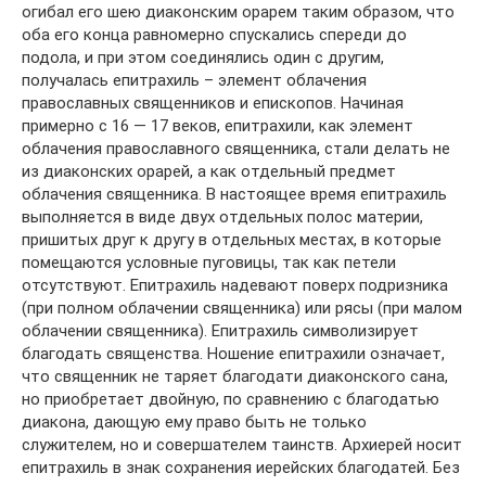
огибал его шею диаконским орарем таким образом, что
оба его конца равномерно спускались спереди до
подола, и при этом соединялись один с другим,
получалась епитрахиль – элемент облачения
православных священников и епископов. Начиная
примерно с 16 — 17 веков, епитрахили, как элемент
облачения православного священника, стали делать не
из диаконских орарей, а как отдельный предмет
облачения священника. В настоящее время епитрахиль
выполняется в виде двух отдельных полос материи,
пришитых друг к другу в отдельных местах, в которые
помещаются условные пуговицы, так как петели
отсутствуют. Епитрахиль надевают поверх подризника
(при полном облачении священника) или рясы (при малом
облачении священника). Епитрахиль символизирует
благодать священства. Ношение епитрахили означает,
что священник не таряет благодати диаконского сана,
но приобретает двойную, по сравнению с благодатью
диакона, дающую ему право быть не только
служителем, но и совершателем таинств. Архиерей носит
епитрахиль в знак сохранения иерейских благодатей. Без