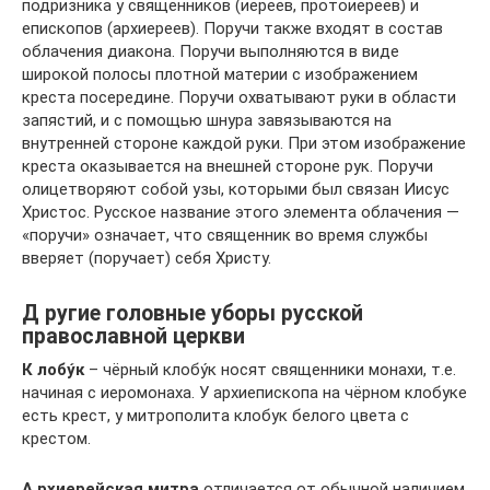
подризника у священников (иереев, протоиереев) и
епископов (архиереев). Поручи также входят в состав
облачения диакона. Поручи выполняются в виде
широкой полосы плотной материи с изображением
креста посередине. Поручи охватывают руки в области
запястий, и с помощью шнура завязываются на
внутренней стороне каждой руки. При этом изображение
креста оказывается на внешней стороне рук. Поручи
олицетворяют собой узы, которыми был связан Иисус
Христос. Русское название этого элемента облачения —
«поручи» означает, что священник во время службы
вверяет (поручает) себя Христу.
Д ругие головные уборы русской
православной церкви
К
лобу́к
– чёрный клобу́к носят священники монахи, т.е.
начиная с иеромонаха. У архиепископа на чёрном клобуке
есть крест, у митрополита клобук белого цвета с
крестом.
А
рхиерейская митра
отличается от обычной наличием