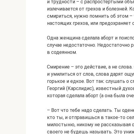
и трудности – с распростертыми объ
излечивается от грехов и болезней. 
смириться, нужно помнить об этом –
настоящих грехов, или предохраняет 
Одна женщина сделала аборт и поиспо
случае недостаточно. Недостаточно р
в содеянном.
Смирение – это действие, а не слова
и умилиться от слов, слова дарят ощ
горькое и едкое. Вот так: слушать о 
Георгий (Карслидис), известный духо
которая сделала аборт (а она была оч
– Вот что тебе надо сделать. Ты оде
кто ты, и отправишься в такое-то с
милостыню, никому не рассказывая 
своего не будешь называть. Это уни