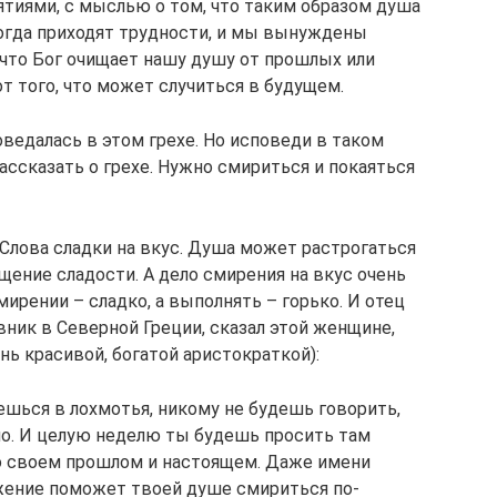
ятиями, с мыслью о том, что таким образом душа
Когда приходят трудности, и мы вынуждены
 что Бог очищает нашу душу от прошлых или
от того, что может случиться в будущем.
ведалась в этом грехе. Но исповеди в таком
ассказать о грехе. Нужно смириться и покаяться
. Слова сладки на вкус. Душа может растрогаться
ущение сладости. А дело смирения на вкус очень
смирении – сладко, а выполнять – горько. И отец
вник в Северной Греции, сказал этой женщине,
ень красивой, богатой аристократкой):
нешься в лохмотья, никому не будешь говорить,
ело. И целую неделю ты будешь просить там
о своем прошлом и настоящем. Даже имени
жение поможет твоей душе смириться по-