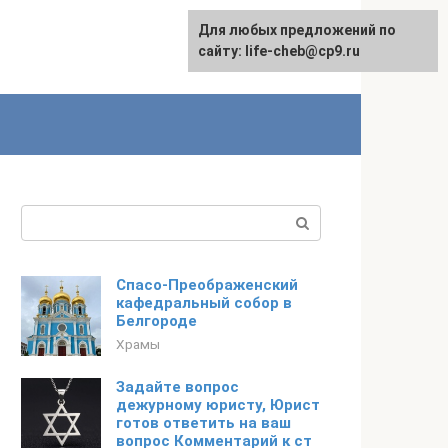
Для любых предложений по
Для любых предложений по
сайту: life-cheb@cp9.ru
сайту: life-cheb@cp9.ru
Поиск:
Спасо-Преображенский
кафедральный собор в
Белгороде
Храмы
Задайте вопрос
дежурному юристу, Юрист
готов ответить на ваш
вопрос Комментарий к ст