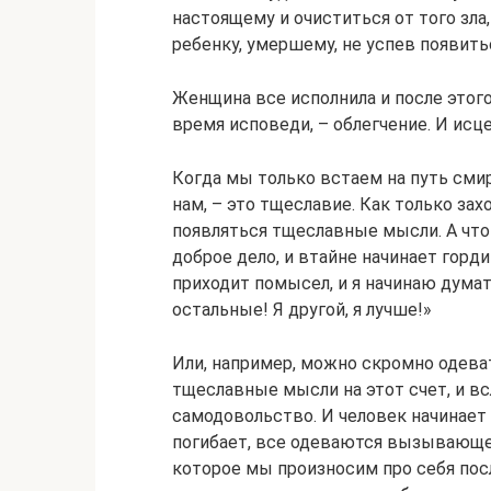
настоящему и очиститься от того зла
ребенку, умершему, не успев появитьс
Женщина все исполнила и после этого
время исповеди, – облегчение. И исце
Когда мы только встаем на путь смир
нам, – это тщеславие. Как только за
появляться тщеславные мысли. А что
доброе дело, и втайне начинает горди
приходит помысел, и я начинаю думать
остальные! Я другой, я лучше!»
Или, например, можно скромно одеват
тщеславные мысли на этот счет, и в
самодовольство. И человек начинает 
погибает, все одеваются вызывающе, 
которое мы произносим про себя посл