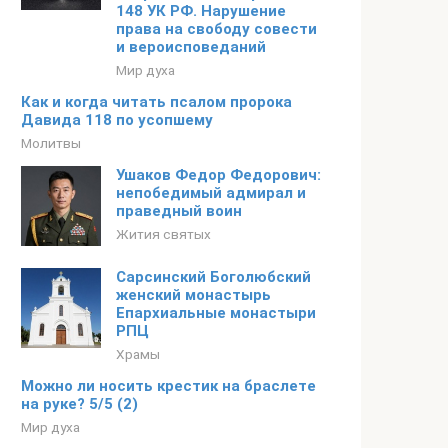
148 УК РФ. Нарушение
права на свободу совести
и вероисповеданий
Мир духа
Как и когда читать псалом пророка
Давида 118 по усопшему
Молитвы
Ушаков Федор Федорович:
непобедимый адмирал и
праведный воин
Жития святых
Сарсинский Боголюбский
женский монастырь
Епархиальные монастыри
РПЦ
Храмы
Можно ли носить крестик на браслете
на руке? 5/5 (2)
Мир духа