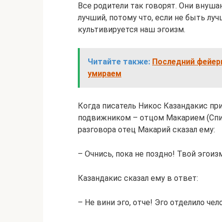
Все родители так говорят. Они внуша
лучший, потому что, если не быть лу
культивируется наш эгоизм.
Читайте также:
Последний фейерв
умираем
Когда писатель Никос Казандакис при
подвижником – отцом Макарием (Спил
разговора отец Макарий сказал ему:
– Очнись, пока не поздно! Твой эгоиз
Казандакис сказал ему в ответ:
– Не вини эго, отче! Эго отделило че