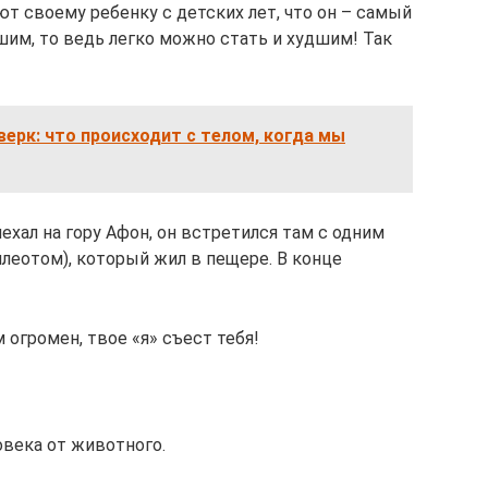
ют своему ребенку с детских лет, что он – самый
чшим, то ведь легко можно стать и худшим! Так
ерк: что происходит с телом, когда мы
ехал на гору Афон, он встретился там с одним
еотом), который жил в пещере. В конце
м огромен, твое «я» съест тебя!
ловека от животного.