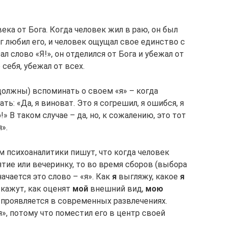
ека от Бога. Когда человек жил в раю, он был
 любил его, и человек ощущал свое единство с
ал слово «Я!», он отделился от Бога и убежал от
 себя, убежал от всех.
должны) вспоминать о своем «я» – когда
ь: «Да, я виноват. Это я согрешил, я ошибся, я
 В таком случае – да, но, к сожалению, это тот
».
ам психоаналитики пишут, что когда человек
тие или вечеринку, то во время сборов (выбора
начается это слово – «я». Как
я
выгляжу, какое
я
кажут, как оценят
мой
внешний вид,
мою
проявляется в современных развлечениях.
», потому что поместил его в центр своей