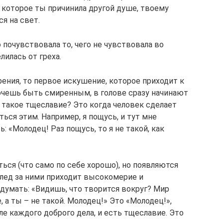
, которое ты причинила другой душе, твоему
я на свет.
 почувствовала то, чего не чувствовала во
лилась от греха.
ения, то первое искушение, которое приходит к
хочешь быть смиренным, в голове сразу начинают
 такое тщеславие? Это когда человек сделает
ться этим. Например, я пощусь, и тут мне
: «Молодец! Раз пощусь, то я не такой, как
ься (что само по себе хорошо), но появляются
след за ними приходит высокомерие и
думать: «Видишь, что творится вокруг? Мир
а ты – не такой. Молодец!» Это «Молодец!»,
е каждого доброго дела, и есть тщеславие. Это