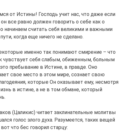
ся от Истины! Господь учит нас, что даже если
 он все равно должен говорить о себе как о
то начинаем считать себя великими и важными
пути, когда еще ничего не сделано.
 Некоторые именно так понимают смирение – что
век чувствует себя слабым, обиженным, больным
 это пребывание в Истине, в правде. Оно
 знает свое место в этом мире, сознает свою
благодеяния, которые Он оказывает ему, несмотря
изнь в истине, а не в том обмане, который
нь.
Иаков (Цаликис) читает заклинательные молитвы
ался голос злого духа. Разумеется, таких вещей
 вот что бес говорил старцу: