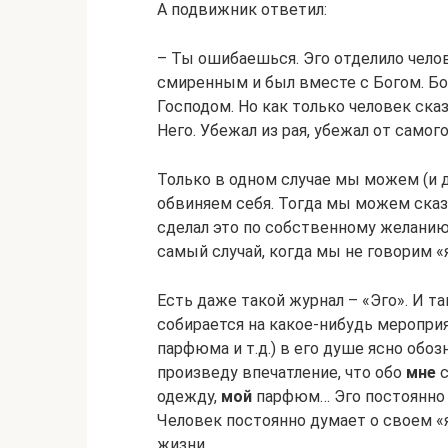
А подвижник ответил:
– Ты ошибаешься. Эго отделило челов
смиренным и был вместе с Богом. Бог
Господом. Но как только человек сказ
Него. Убежал из рая, убежал от самого
Только в одном случае мы можем (и 
обвиняем себя. Тогда мы можем сказат
сделал это по собственному желанию!»
самый случай, когда мы не говорим «я
Есть даже такой журнал – «Эго». И т
собирается на какое-нибудь мероприя
парфюма и т.д.) в его душе ясно обоз
произведу впечатление, что обо
мне
с
одежду,
мой
парфюм… Эго постоянно 
Человек постоянно думает о своем «я
жизни.