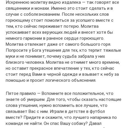
Искреннюю молитву видно издалека — так говорят все
священники и монахи. Именно это стоит сделать и в
случае с соболезнованием. После нескольких слов
горюющему стоит помолиться за усопшего вместе с
тем, кто сейчас переживает потерю. Молитва
успокаивает всех верующих людей и внесет хотя бы
немного гармонии в раненое сердце горюющего.
Молитва отвлекает даже от самого большого горя.
Попросите у Бога утешения для тех, кто терпит тяжелые
муки и не понимает, почему судьба забрала у них
близкого человека. Молитва не отнимет много времени,
но оставит прекрасное впечатление у тех, кто сейчас
стоит перед Вами в черной одежде и взывает к небу за
помощью и просит логического объяснения.
Пятое правило — Вспомните все положительное, что
знаете об умершем. Для того, чтобы сказать настоящие
слова утешения, нужно вспомнить все лучшее, что
связывает Вас с ним. Играли в детстве в футбол
вместе? Придите и скажите, что лучшего напарника по
команде не найти. Он спас Вашу собаку? Давал