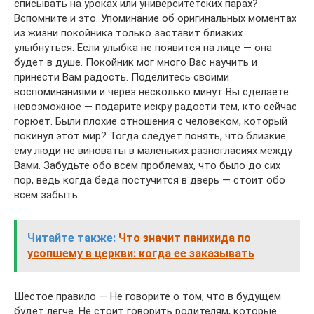
списывать на уроках или университетских парах?
Вспомните и это. Упоминание об оригинальных моментах
из жизни покойника только заставит близких
улыбнуться. Если улыбка не появится на лице — она ​​
будет в душе. Покойник мог много Вас научить и
принести Вам радость. Поделитесь своими
воспоминаниями и через несколько минут Вы сделаете
невозможное — подарите искру радости тем, кто сейчас
горюет. Были плохие отношения с человеком, который
покинул этот мир? Тогда следует понять, что близкие
ему люди не виноваты в маленьких разногласиях между
Вами. Забудьте обо всем проблемах, что было до сих
пор, ведь когда беда постучится в дверь — стоит обо
всем забыть.
Читайте также:
Что значит панихида по
усопшему в церкви: когда ее заказывать
Шестое правило — Не говорите о том, что в будущем
будет легче. Не стоит говорить родителям, которые