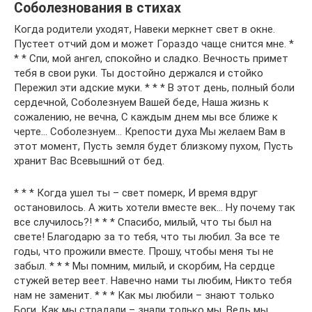
Соболезнования в стихах
Когда родители уходят, Навеки меркнет свет в окне.
Пустеет отчий дом и может Гораздо чаще снится мне. *
* * Спи, мой ангел, спокойно и сладко. Вечность примет
тебя в свои руки. Ты достойно держался и стойко
Пережил эти адские муки. * * * В этот день, полный боли
сердечной, Соболезнуем Вашей беде, Наша жизнь к
сожалению, не вечна, С каждым днем мы все ближе к
черте… Соболезнуем… Крепости духа Мы желаем Вам в
этот момент, Пусть земля будет близкому пухом, Пусть
хранит Вас Всевышний от бед.
* * * Когда ушел ты – свет померк, И время вдруг
остановилось. А жить хотели вместе век… Ну почему так
все случилось?! * * * Спасибо, милый, что ты был на
свете! Благодарю за то тебя, что ты любил. За все те
годы, что прожили вместе. Прошу, чтобы меня ты не
забыл. * * * Мы помним, милый, и скорбим, На сердце
стужей ветер веет. Навечно нами ты любим, Никто тебя
нам не заменит. * * * Как мы любили – знают только
Боги. Как мы страдали – знали только мы. Ведь мы