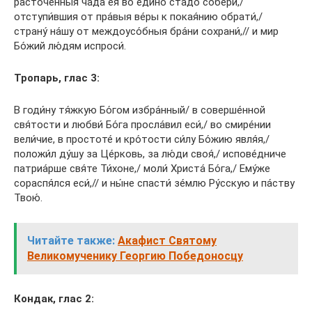
расточе́нныя ча́да ея́ во еди́но ста́до собери́,/
отступи́вшия от пра́выя ве́ры к покая́нию обрати́,/
страну́ на́шу от междоусо́бныя бра́ни сохрани́,// и мир
Бо́жий лю́дям испроси́.
Тропарь, глас 3:
В годи́ну тя́жкую Бо́гом избpа́нный/ в совеpше́нной
свя́тости и любви́ Бо́га пpосла́вил еси́,/ во смиpе́нии
вели́чие, в пpостоте́ и кpо́тости си́лу Бо́жию явля́я,/
положи́л ду́шу за Це́pковь, за лю́ди своя́,/ испове́дниче
патpиа́pше свя́те Ти́хоне,/ моли́ Хpиста́ Бо́га,/ Ему́же
соpаспя́лся еси́,// и ны́не спасти́ зе́млю Ру́сскую и па́ству
Твою́.
Читайте также:
Акафист Святому
Великомученику Георгию Победоносцу
Кондак, глас 2: