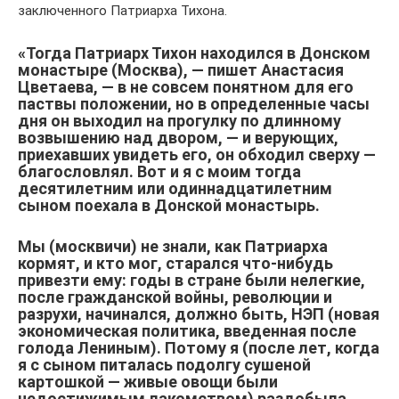
заключенного Патриарха Тихона.
«Тогда Патриарх Тихон находился в Донском
монастыре (Москва), — пишет Анастасия
Цветаева, — в не совсем понятном для его
паствы положении, но в определенные часы
дня он выходил на прогулку по длинному
возвышению над двором, — и верующих,
приехавших увидеть его, он обходил сверху —
благословлял. Вот и я с моим тогда
десятилетним или одиннадцатилетним
сыном поехала в Донской монастырь.
Мы (москвичи) не знали, как Патриарха
кормят, и кто мог, старался что-нибудь
привезти ему: годы в стране были нелегкие,
после гражданской войны, революции и
разрухи, начинался, должно быть, НЭП (новая
экономическая политика, введенная после
голода Лениным). Потому я (после лет, когда
я с сыном питалась подолгу сушеной
картошкой — живые овощи были
недостижимым лакомством) раздобыла