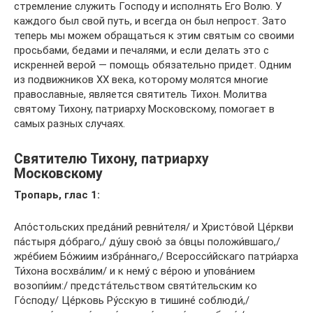
стремление служить Господу и исполнять Его Волю. У
каждого был свой путь, и всегда он был непрост. Зато
теперь мы можем обращаться к этим святым со своими
просьбами, бедами и печалями, и если делать это с
искренней верой — помощь обязательно придет. Одним
из подвижников ХХ века, которому молятся многие
православные, является святитель Тихон. Молитва
святому Тихону, патриарху Московскому, помогает в
самых разных случаях.
Святителю Тихону, патриарху
Московскому
Тропарь, глас 1:
Апо́стольских преда́ний ревни́теля/ и Христо́вой Це́ркви
па́стыря до́браго,/ ду́шу свою́ за о́вцы положи́вшаго,/
жре́бием Бо́жиим избра́ннаго,/ Всеросси́йскаго патри́арха
Ти́хона восхва́лим/ и к нему́ с ве́рою и упова́нием
возопи́им:/ предста́тельством святи́тельским ко
Го́споду/ Це́рковь Ру́сскую в тишине́ соблюди́,/