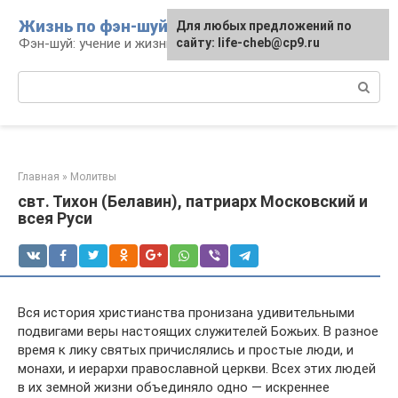
Перейти
Жизнь по фэн-шуй
Для любых предложений по
Для любых предложений по
к
Фэн-шуй: учение и жизнь
сайту: life-cheb@cp9.ru
сайту: life-cheb@cp9.ru
контенту
Поиск:
Главная
»
Молитвы
свт. Тихон (Белавин), патриарх Московский и
всея Руси
Вся история христианства пронизана удивительными
подвигами веры настоящих служителей Божьих. В разное
время к лику святых причислялись и простые люди, и
монахи, и иерархи православной церкви. Всех этих людей
в их земной жизни объединяло одно — искреннее