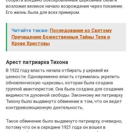
собрать воедино обескровленные церковные силы и
возложил великое начало возрождения через покаяние.
Его жизнь была для всех примером.
Читайте также:
Последование ко Святому
Причащению Божественныя Тайны Тела и
Крове Христовы
Арест патриарха Тихона
В 1922 году власть начала отбирать у церквей их
ценности. Одновременно власть стремилась укрепить
обновленческую «церковь», которая была создана
группой авантюристов. Она была создана для создания
видимости духовной свободы. Законному же патриарху
Тихону было выдвинуто обвинение в том, что он ведет
контрреволюционную деятельность.
Такое обвинение было выдвинуто патриарху, очевидно,
потому что он в середине 1921 года он вошел в