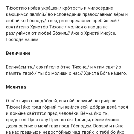
Ти́хостию нра́ва укра́шен,/ кро́тость и милосе́рдие
ка́ющимся явля́яй,/ во испове́дании правосла́вныя ве́ры и
любви́ ко Го́споду/ тверд и непрекло́нен пребы́л еси́,/
святи́телю Христо́в Ти́хоне,/ моли́ся о нас да не
разлучи́мся от любве́ Бо́жия,// я́же о Христе́ Иису́се,
Го́споде на́шем.
Величание
Велича́ем тя,/ святи́телю о́тче Ти́хоне,/ и чтим святу́ю
па́мять твою́,/ ты бо мо́лиши о нас// Христа́ Бо́га на́шего.
Молитва
О, па́стырю наш до́брый, святы́й вели́кий патриа́рше
Ти́хоне! я́ко град го́рний ты яви́лся еси́, до́брая дела́ твоя́
и доны́не све́тятся пред челове́ки. Ве́мы, я́ко ты,
предстоя́ Престо́лу Пресвяты́я Тро́ицы, ве́лие и́маши
дерзнове́ние в моли́твах пред Го́сподем. Воззри́ и ны́не
на нас гре́шных и недосто́йных чад твои́х, к тебе́ бо я́ко