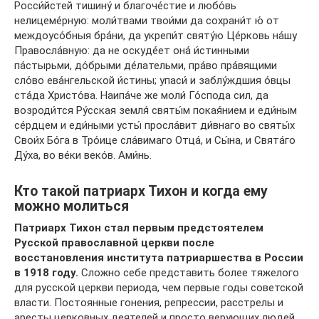
Росси́йстей тишину́ и благоче́стие и любо́вь
нелицеме́рную: моли́твами твои́ми да сохрани́т ю́ от
междоусо́бныя бра́ни, да укрепи́т святу́ю Це́рковь на́шу
Правосла́вную: да не оскуде́ет она́ и́стинными
па́стырьми, до́брыми де́лательми, пра́во пра́вящими
сло́во ева́нгельской и́стины; упаси́ и заблу́ждшия о́вцы
ста́да Христо́ва. Наипа́че же моли́ Го́спода сил, да
возроди́тся Ру́сская земля́ святы́м покая́нием и еди́ным
се́рдцем и еди́ными усты́ просла́вит ди́внаго во святы́х
Свои́х Бо́га в Тро́ице сла́вимаго Отца́, и Сы́на, и Свята́го
Ду́ха, во ве́ки веко́в. Ами́нь.
Кто такой патриарх Тихон и когда ему
можно молиться
Патриарх Тихон стал первым предстоятелем
Русской православной церкви после
восстановления института патриаршества в России
в 1918 году.
Сложно себе представить более тяжелого
для русской церкви периода, чем первые годы советской
власти. Постоянные гонения, репрессии, расстрелы и
аресты церковных деятелей и просто верующих людей