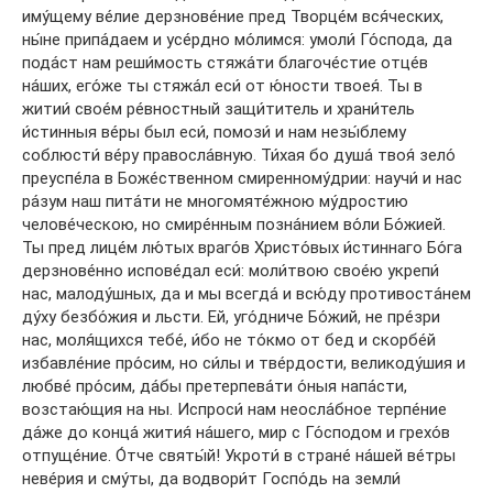
иму́щему ве́лие дерзнове́ние пред Творце́м вся́ческих,
ны́не припа́даем и усе́рдно мо́лимся: умоли́ Го́спода, да
пода́ст нам реши́мость стяжа́ти благоче́стие отце́в
на́ших, его́же ты стяжа́л еси́ от ю́ности твоея́. Ты в
житии́ свое́м ре́вностный защи́титель и храни́тель
и́стинныя ве́ры был еси́, помози́ и нам незы́блему
соблюсти́ ве́ру правосла́вную. Ти́хая бо душа́ твоя́ зело́
преуспе́ла в Боже́ственном смиренному́дрии: научи́ и нас
ра́зум наш пита́ти не многомяте́жною му́дростию
челове́ческою, но смире́нным позна́нием во́ли Бо́жией.
Ты пред лице́м лю́тых враго́в Христо́вых и́стиннаго Бо́га
дерзнове́нно испове́дал еси́: моли́твою свое́ю укрепи́
нас, малоду́шных, да и мы всегда́ и всю́ду противоста́нем
ду́ху безбо́жия и льсти. Ей, уго́дниче Бо́жий, не пре́зри
нас, моля́щихся тебе́, и́бо не то́кмо от бед и скорбе́й
избавле́ние про́сим, но си́лы и тве́рдости, великоду́шия и
любве́ про́сим, да́бы претерпева́ти о́ныя напа́сти,
возстаю́щия на ны. Испроси́ нам неосла́бное терпе́ние
да́же до конца́ жития́ на́шего, мир с Го́сподом и грехо́в
отпуще́ние. О́тче святы́й! Укроти́ в стране́ на́шей ве́тры
неве́рия и сму́ты, да водвори́т Госпо́дь на земли́