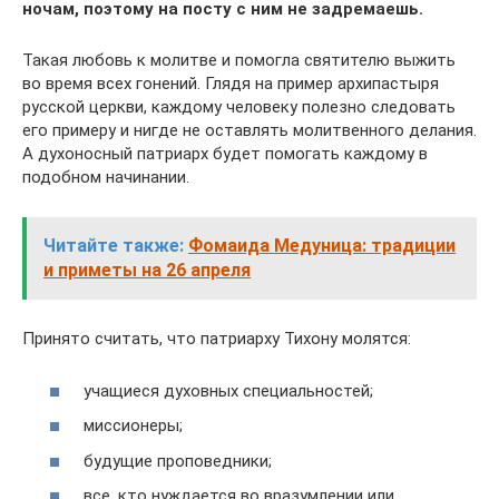
ночам, поэтому на посту с ним не задремаешь.
Такая любовь к молитве и помогла святителю выжить
во время всех гонений. Глядя на пример архипастыря
русской церкви, каждому человеку полезно следовать
его примеру и нигде не оставлять молитвенного делания.
А духоносный патриарх будет помогать каждому в
подобном начинании.
Читайте также:
Фомаида Медуница: традиции
и приметы на 26 апреля
Принято считать, что патриарху Тихону молятся:
учащиеся духовных специальностей;
миссионеры;
будущие проповедники;
все, кто нуждается во вразумлении или