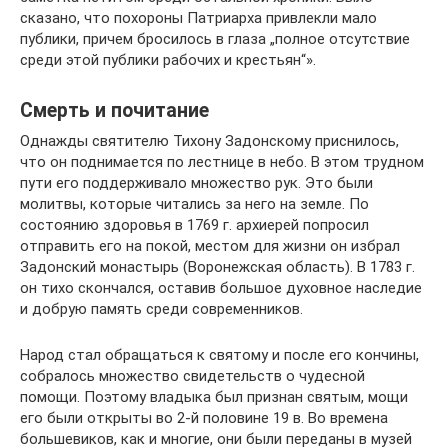
сказано, что похороны Патриарха привлекли мало
публики, причем бросилось в глаза „полное отсутствие
среди этой публики рабочих и крестьян“».
Смерть и почитание
Однажды святителю Тихону Задонскому приснилось,
что он поднимается по лестнице в небо. В этом трудном
пути его поддерживало множество рук. Это были
молитвы, которые читались за него на земле. По
состоянию здоровья в 1769 г. архиерей попросил
отправить его на покой, местом для жизни он избрал
Задонский монастырь (Воронежская область). В 1783 г.
он тихо скончался, оставив большое духовное наследие
и добрую память среди современников.
Народ стал обращаться к святому и после его кончины,
собралось множество свидетельств о чудесной
помощи. Поэтому владыка был признан святым, мощи
его были открыты во 2-й половине 19 в. Во времена
большевиков, как и многие, они были переданы в музей