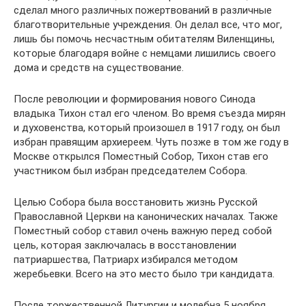
сделал много различных пожертвований в различные
благотворительные учреждения. Он делал все, что мог,
лишь бы помочь несчастным обитателям Виленщины,
которые благодаря войне с немцами лишились своего
дома и средств на существование.
После революции и формирования нового Синода
владыка Тихон стал его членом. Во время съезда мирян
и духовенства, который произошел в 1917 году, он был
избран правящим архиереем. Чуть позже в том же году в
Москве открылся Поместный Собор, Тихон став его
участником был избран председателем Собора.
Целью Собора была восстановить жизнь Русской
Православной Церкви на канонических началах. Также
Поместный собор ставил очень важную перед собой
цель, которая заключалась в восстановлении
патриаршества, Патриарх избирался методом
жеребьевки. Всего на это место было три кандидата.
После торжественной Литургии и молебна 5 ноября