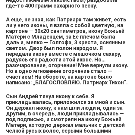
где-то 400 грамм сахарного песку.
А еще, не зная, как Патриарх там живет, есть
ли у него иконы, я взяла с собой цветную, на
картоне — 30х20 сантиметров, икону Божьей
Матери с Младенцем, за Ее плечом была
даль и, мелко — Голгофа, 3 креста, осиянные
светом. Двор был полон народом. Я
передала икону вместе с мешочком сахару,
радуясь его радости этой иконе. Но…
разочарование, огорчение! Мне вернули икону.
Но в одно мгновение огорчение стало —
счастием! На обороте, на картоне было
написано: „БЛАГОСЛОВЛЯЮ. Патриарх Тихон“.
Сын Андрей тянул икону к себе. Я
прикладывалась, приложился за мной и сын.
Он держал икону, к нам шли люди и, один за
другим, в очередь, люди прикладывались —
под подписью, и смотрели на икону Божьей
Матери, которую держал мальчик с детской
челкой русых волос, серыми большими