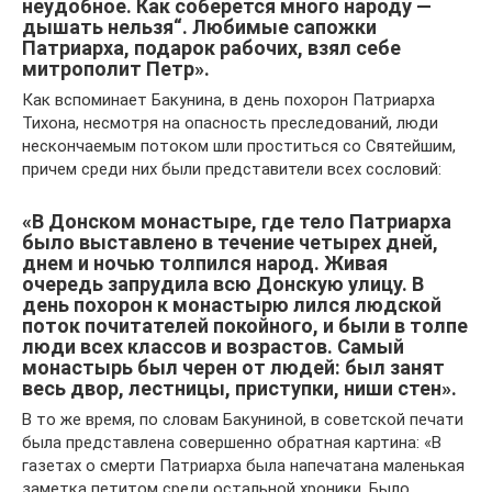
неудобное. Как соберется много народу —
дышать нельзя“. Любимые сапожки
Патриарха, подарок рабочих, взял себе
митрополит Петр».
Как вспоминает Бакунина, в день похорон Патриарха
Тихона, несмотря на опасность преследований, люди
нескончаемым потоком шли проститься со Святейшим,
причем среди них были представители всех сословий:
«В Донском монастыре, где тело Патриарха
было выставлено в течение четырех дней,
днем и ночью толпился народ. Живая
очередь запрудила всю Донскую улицу. В
день похорон к монастырю лился людской
поток почитателей покойного, и были в толпе
люди всех классов и возрастов. Самый
монастырь был черен от людей: был занят
весь двор, лестницы, приступки, ниши стен».
В то же время, по словам Бакуниной, в советской печати
была представлена совершенно обратная картина: «В
газетах о смерти Патриарха была напечатана маленькая
заметка петитом среди остальной хроники. Было