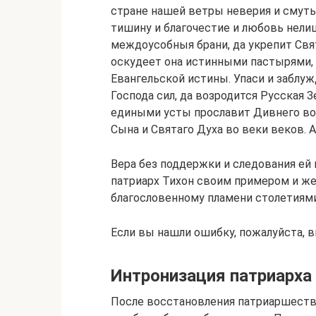
стране нашей ветры неверия и смуты
тишину и благочестие и любовь нели
междоусобныя брани, да укрепит Свя
оскудеет она истинными пастырями,
Евангельской истины. Упаси и заблу
Господа сил, да возродится Русская
едиными усты прославит Дивнего во 
Сына и Святаго Духа во веки веков. 
Вера без поддержки и следования ей
патриарх Тихон своим примером и ж
благословенному пламени столетиями
Если вы нашли ошибку, пожалуйста, в
Интронизация патриарха
После восстановления патриаршества