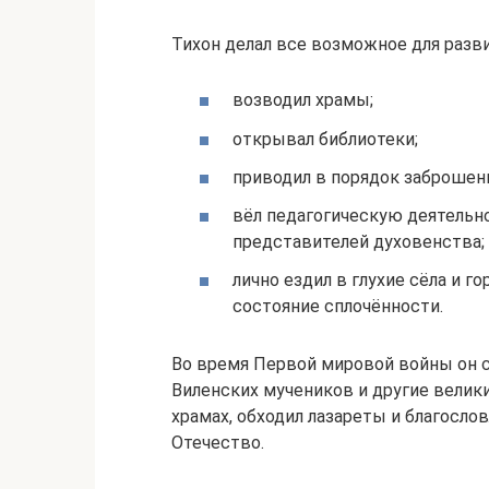
Тихон делал все возможное для разв
возводил храмы;
открывал библиотеки;
приводил в порядок заброшен
вёл педагогическую деятельно
представителей духовенства;
лично ездил в глухие сёла и г
состояние сплочённости.
Во время Первой мировой войны он с
Виленских мучеников и другие велик
храмах, обходил лазареты и благосло
Отечество.