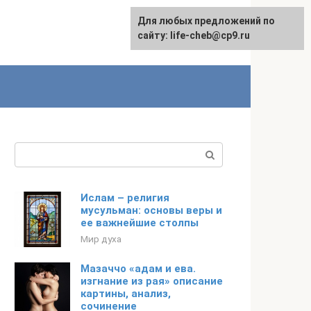
Для любых предложений по
Для любых предложений по
сайту: life-cheb@cp9.ru
сайту: life-cheb@cp9.ru
Поиск:
Ислам – религия
мусульман: основы веры и
ее важнейшие столпы
Мир духа
Мазаччо «адам и ева.
изгнание из рая» описание
картины, анализ,
сочинение