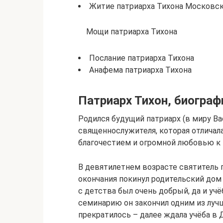
Житие патриарха Тихона Московск
Мощи патриарха Тихона
Послание патриарха Тихона
Анафема патриарха Тихона
Патриарх Тихон, биограф
Родился будущий патриарх (в миру Ва
священнослужителя, которая отлича
благочестием и огромной любовью к 
В девятилетнем возрасте святитель п
окончания покинул родительский дом
с детства был очень добрый, да и учё
семинарию он закончил одним из лучш
прекратилось – далее ждала учёба в Д