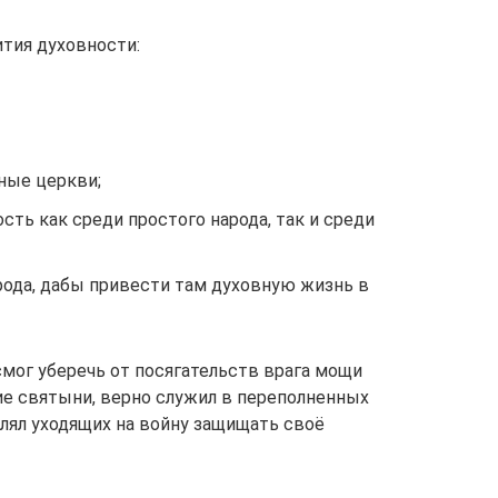
ития духовности:
ные церкви;
сть как среди простого народа, так и среди
орода, дабы привести там духовную жизнь в
мог уберечь от посягательств врага мощи
ие святыни, верно служил в переполненных
влял уходящих на войну защищать своё