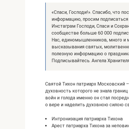
«Спаси, Господи!». Спасибо, что по
информацию, просим подписаться 
Инстаграм Господи, Спаси и Сохрани 
сообществе больше 60 000 подпис
Нас, единомышленников, много и
высказывания святых, молитвен
полезную информацию о праздник
Подписывайтесь. Ангела Хранителя
Святой Тихон патриарх Московский –
духовность которого не знала грани
войн и голода именно он стал посре
о вере и наделить духовною силою св
Интронизация патриарха Тихона
Арест патриарха Тихона за непови