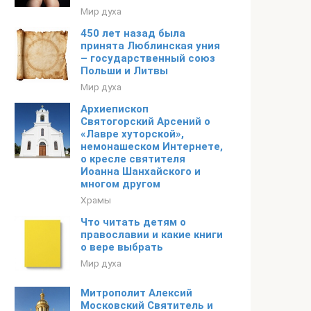
Мир духа
450 лет назад была
принята Люблинская уния
– государственный союз
Польши и Литвы
Мир духа
Архиепископ
Святогорский Арсений о
«Лавре хуторской»,
немонашеском Интернете,
о кресле святителя
Иоанна Шанхайского и
многом другом
Храмы
Что читать детям о
православии и какие книги
о вере выбрать
Мир духа
Митрополит Алексий
Московский Святитель и