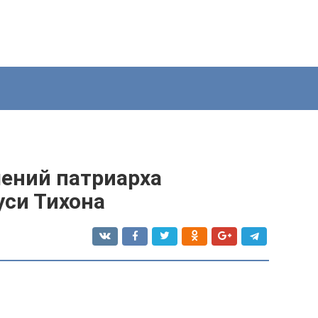
лений патриарха
уси Тихона