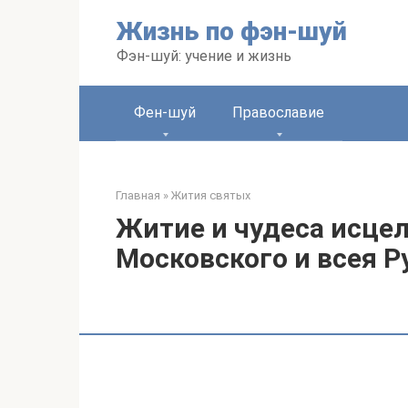
Перейти
Жизнь по фэн-шуй
к
контенту
Фэн-шуй: учение и жизнь
Фен-шуй
Православие
Главная
»
Жития святых
Житие и чудеса исце
Московского и всея Р