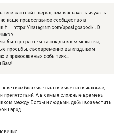
сетили наш сайт, перед тем как начать изучать
на наше православное сообщество в
† — https://instagram.com/spasi.gospodi/ . В
чиков.
 мы быстро растем, выкладываем молитвы,
ные просьбы, своевременно выкладывам
ах и православных событиях…
 Вам!
 поистине благочестивый и честный человек,
ц и препятствий. А в самые сложные времена
дником между Богом и людьми, дабы возвестить
ой народ.
новение