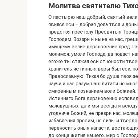
Молитва святителю Тих
О пастырю наш добрый, святый велик
явился еси – добрая дела твоя и доны
предстоя престолу Пресвятыя Троиц
Господем. Воззри и ныне на нас, греш
имущему велие дерзновение пред Тв
молимся: умоли Господа, да подаст 
егоже ты стяжал еси от юности твое
хранитель истинныя веры был еси, п
Православную. Тихая бо душа твоя з
научи и нас разум наш питати не мн
смиренным познанием воли Божией. 
Истиннаго Бога дерзновенно исповед
малодушных, да и мы всегда и всюду 
угодниче Божий, не презри нас, молящ
избавления просим, но силы и тверд
переносить оныя напасти, востающия
до конца жития нашего, мир с Господ