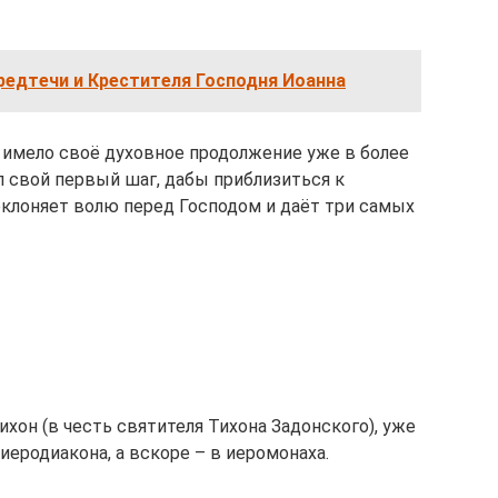
редтечи и Крестителя Господня Иоанна
 имело своё духовное продолжение уже в более
ал свой первый шаг, дабы приблизиться к
еклоняет волю перед Господом и даёт три самых
хон (в честь святителя Тихона Задонского), уже
еродиакона, а вскоре – в иеромонаха.