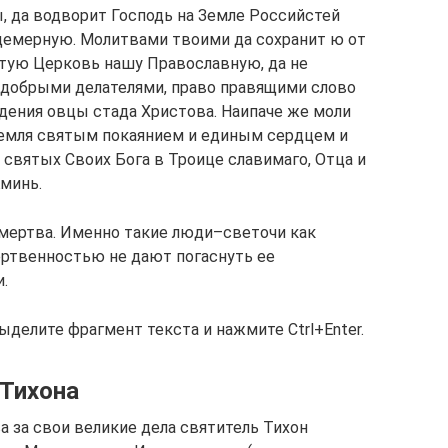
, да водворит Господь на Земле Российстей
цемерную. Молитвами твоими да сохранит ю от
тую Церковь нашу Православную, да не
 добрыми делателями, право правящими слово
ждения овцы стада Христова. Наипаче же моли
 Земля святым покаянием и единым сердцем и
святых Своих Бога в Троице славимаго, Отца и
Аминь.
 мертва. Именно такие люди–светочи как
ертвенностью не дают погаснуть ее
.
ыделите фрагмент текста и нажмите Ctrl+Enter.
 Тихона
 за свои великие дела святитель Тихон