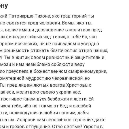
ону
ий Патриарше Тихоне, яко град горний ты
не светятся пред человеки. Вемы, яко ты,
ы, велие имаши дерзновение в молитвах пред
ных и недостойных чад твоих, к тебе бо, яко
орцом всяческих, ныне припадаем и усердно
нам решимость стяжать благочестие отцев наших,
я. Ты в житии своем ревностный защититель и
омози и нам незыблемо соблюсти веру
ело преуспела в божественном смиренномудрии,
огомятежной мудростию человеческой, но
Ты пред лицем лютых врагов Христовых
ал еси, молитвою своею укрепи нас,
противостанем духу безбожия и льсти. Ей,
ихся тебе, ибо не токмо от бед и скорбей
ости, великодушия и любви просим, дабы
 на ны. Испроси нам неослабное терпение даже
ом и грехов отпущение. Отче святый! Укроти в