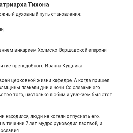
атриарха Тихона
ложный духовный путь становления:
и;
ением викарием Холмско-Варшавской епархии.
 Житие преподобного Иоанна Кущника
своей церковной жизни кафедре. А когда пришел
олмщины плакали дни и ночи. Со слезами его
ьство того, настолько любим и уважаем был этот
ни находился, люди не хотели отпускать его.
 в течении 7 лет мудро руководил паствой, и
ославия.