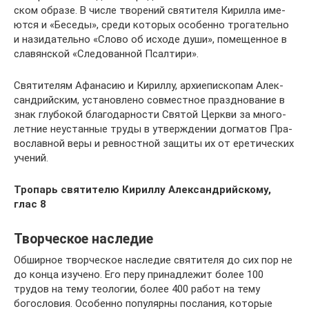
ском об­ра­зе. В чис­ле тво­ре­ний свя­ти­те­ля Ки­рил­ла име­
ют­ся и «Бе­се­ды», сре­ди ко­то­рых осо­бен­но тро­га­тель­но
и на­зи­да­тель­но «Сло­во об ис­хо­де ду­ши», по­ме­щен­ное в
сла­вян­ской «Сле­до­ван­ной Псал­ти­ри».
Свя­ти­те­лям Афа­на­сию и Ки­рил­лу, ар­хи­епи­ско­пам Алек­
сан­дрий­ским, уста­нов­ле­но сов­мест­ное празд­но­ва­ние в
знак глу­бо­кой бла­го­дар­но­сти Свя­той Церк­ви за мно­го­
лет­ние неустан­ные тру­ды в утвер­жде­нии дог­ма­тов Пра­
во­слав­ной ве­ры и рев­ност­ной за­щи­ты их от ере­ти­че­ских
уче­ний.
Тропарь святителю Кириллу Александрийскому,
глас 8
Творческое наследие
Обширное творческое наследие святителя до сих пор не
до конца изучено. Его перу принадлежит более 100
трудов на тему теологии, более 400 работ на тему
богословия. Особенно популярны послания, которые