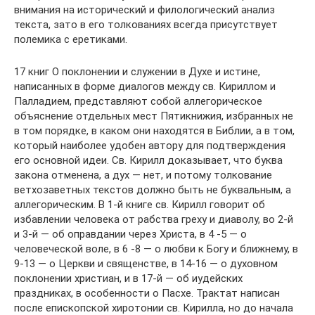
внимания на исторический и филологический анализ
текста, зато в его толкованиях всегда присутствует
полемика с еретиками.
17 книг О поклонении и служении в Духе и истине,
написанных в форме диалогов между св. Кириллом и
Палладием, представляют собой аллегорическое
объяснение отдельных мест Пятикнижия, избранных не
в том порядке, в каком они находятся в Библии, а в том,
который наиболее удобен автору для подтверждения
его основной идеи. Св. Кирилл доказывает, что буква
закона отменена, а дух — нет, и потому толкование
ветхозаветных текстов должно быть не буквальным, а
аллегорическим. В 1-й книге св. Кирилл говорит об
избавлении человека от рабства греху и диаволу, во 2-й
и 3-й — об оправдании через Христа, в 4 -5 — о
человеческой воле, в 6 -8 — о любви к Богу и ближнему, в
9-13 — о Церкви и священстве, в 14-16 — о духовном
поклонении христиан, и в 17-й — об иудейских
праздниках, в особенности о Пасхе. Трактат написан
после епископской хиротонии св. Кирилла, но до начала