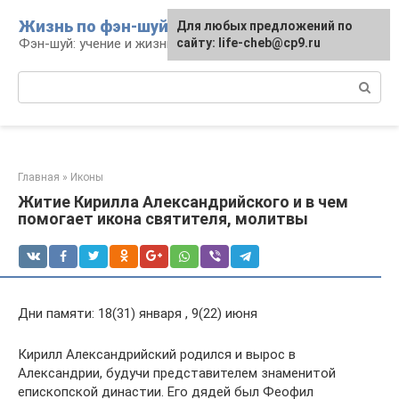
Перейти
Жизнь по фэн-шуй
Для любых предложений по
Для любых предложений по
к
Фэн-шуй: учение и жизнь
сайту: life-cheb@cp9.ru
сайту: life-cheb@cp9.ru
контенту
Поиск:
Главная
»
Иконы
Житие Кирилла Александрийского и в чем
помогает икона святителя, молитвы
Дни памяти: 18(31) января , 9(22) июня
Кирилл Александрийский родился и вырос в
Александрии, будучи представителем знаменитой
епископской династии. Его дядей был Феофил