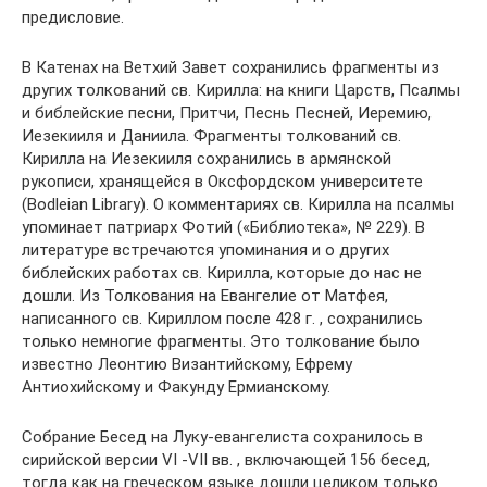
предисловие.
В Катенах на Ветхий Завет сохранились фрагменты из
других толкований св. Кирилла: на книги Царств, Псалмы
и библейские песни, Притчи, Песнь Песней, Иеремию,
Иезекииля и Даниила. Фрагменты толкований св.
Кирилла на Иезекииля сохранились в армянской
рукописи, хранящейся в Оксфордском университете
(Bodleian Library). О комментариях св. Кирилла на псалмы
упоминает патриарх Фотий («Библиотека», № 229). В
литературе встречаются упоминания и о других
библейских работах св. Кирилла, которые до нас не
дошли. Из Толкования на Евангелие от Матфея,
написанного св. Кириллом после 428 г. , сохранились
только немногие фрагменты. Это толкование было
известно Леонтию Византийскому, Ефрему
Антиохийскому и Факунду Ермианскому.
Собрание Бесед на Луку-евангелиста сохранилось в
сирийской версии VI -VII вв. , включающей 156 бесед,
тогда как на греческом языке дошли целиком только