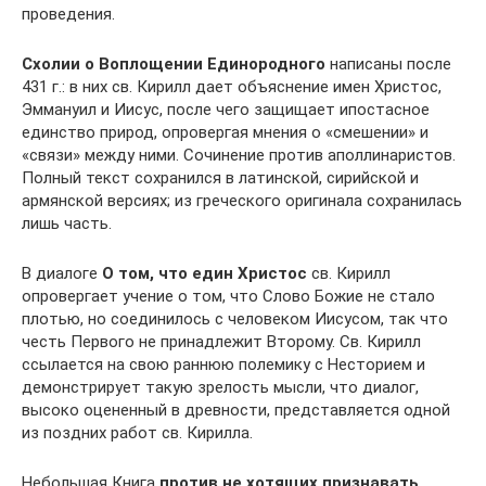
проведения.
Схолии о Воплощении Единородного
написаны после
431 г.: в них св. Кирилл дает объяснение имен Христос,
Эммануил и Иисус, после чего защищает ипостасное
единство природ, опровергая мнения о «смешении» и
«связи» между ними. Сочинение против аполлинаристов.
Полный текст сохранился в латинской, сирийской и
армянской версиях; из греческого оригинала сохранилась
лишь часть.
В диалоге
О том, что един Христос
св. Кирилл
опровергает учение о том, что Слово Божие не стало
плотью, но соединилось с человеком Иисусом, так что
честь Первого не принадлежит Второму. Св. Кирилл
ссылается на свою раннюю полемику с Несторием и
демонстрирует такую зрелость мысли, что диалог,
высоко оцененный в древности, представляется одной
из поздних работ св. Кирилла.
Небольшая Книга
против не хотящих признавать