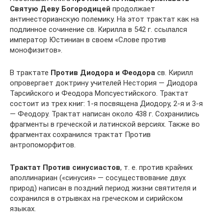
Святую Деву Богородицей
продолжает
антинесторианскую полемику. На этот трактат как на
подлинное сочинение св. Кирилла в 542 г. ссылался
император Юстиниан в своем «Слове против
монофизитов».
В трактате
Против Диодора и Феодора
св. Кирилл
опровергает доктрину учителей Нестория — Диодора
Тарсийского и Феодора Мопсуестийского. Трактат
состоит из трех книг: 1-я посвящена Диодору, 2-я и 3-я
— Феодору. Трактат написан около 438 г. Сохранились
фрагменты в греческой и латинской версиях. Также во
фрагментах сохранился трактат Против
антропоморфитов.
Трактат Против синусиастов
, т. е. против крайних
аполлинариан («синусия» — сосуществование двух
природ) написан в поздний период жизни святителя и
сохранился в отрывках на греческом и сирийском
языках.