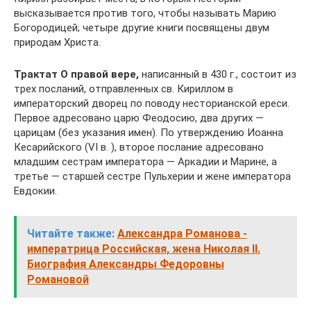
высказывается против того, чтобы называть Марию
Богородицей; четыре другие книги посвящены двум
природам Христа.
Трактат О правой вере,
написанный в 430 г., состоит из
трех посланий, отправленных св. Кириллом в
императорский дворец по поводу несторианской ереси.
Первое адресовано царю Феодосию, два других —
царицам (без указания имен). По утверждению Иоанна
Кесарийского (VI в. ), второе послание адресовано
младшим сестрам императора — Аркадии и Марине, а
третье — старшей сестре Пульхерии и жене императора
Евдокии.
Читайте также:
Александра Романова -
императрица Российская, жена Николая II.
Биография Александры Федоровны
Романовой