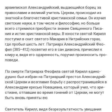
ар­хи­епи­скоп Алек­сан­дрий­ский, вы­да­ю­щий­ся бо­рец за
пра­во­сла­вие и ве­ли­кий учи­тель Церк­ви, про­ис­хо­дил из
знат­ной и бла­го­че­сти­вой хри­сти­ан­ской се­мьи. Он изу­чил
свет­ские на­у­ки, в том чис­ле и фило­со­фию, но боль­ше
все­го стре­мил­ся при­об­ре­сти зна­ние Свя­щен­но­го Пи­са­
ния и ис­тин хри­сти­ан­ской ве­ры. В юно­сти свя­той Ки­рилл
по­сту­пил в скит свя­то­го Ма­ка­рия в Нит­рий­ских го­рах,
где про­был шесть лет. Пат­ри­арх Алек­сан­дрий­ский Фе­о­
фил (385–412) по­свя­тил его в сан диа­ко­на, при­чис­лил к
кли­ру и, ви­дя его ода­рен­ность, по­ру­чил про­из­но­сить про­
по­ве­ди.
По смер­ти Пат­ри­ар­ха Фе­о­фи­ла свя­той Ки­рилл еди­но­
душ­но был из­бран на Пат­ри­ар­ший пре­стол Алек­сан­дрий­
ской Церк­ви и воз­гла­вил борь­бу с рас­про­стра­нив­шей­ся в
Алек­сан­дрии ере­сью Но­ва­ци­а­на, ко­то­рый учил, что хри­
сти­ане, от­пав­шие во вре­мя го­не­ний от Церк­ви, не мо­гут
быть вновь при­ня­ты ею.
Свя­ти­тель Ки­рилл, ви­дя без­ре­зуль­тат­ность уве­ща­ния