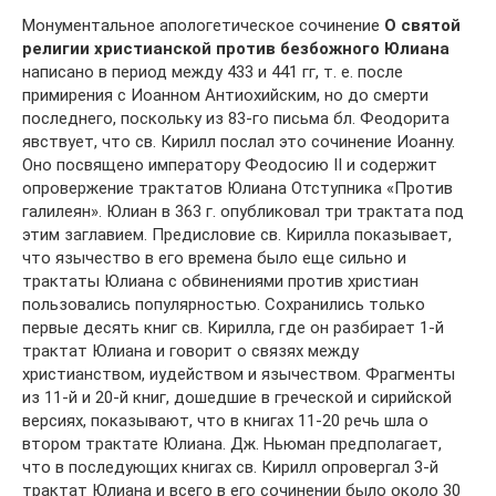
Монументальное апологетическое сочинение
О святой
религии христианской против безбожного Юлиана
написано в период между 433 и 441 гг, т. е. после
примирения с Иоанном Антиохийским, но до смерти
последнего, поскольку из 83-го письма бл. Феодорита
явствует, что св. Кирилл послал это сочинение Иоанну.
Оно посвящено императору Феодосию II и содержит
опровержение трактатов Юлиана Отступника «Против
галилеян». Юлиан в 363 г. опубликовал три трактата под
этим заглавием. Предисловие св. Кирилла показывает,
что язычество в его времена было еще сильно и
трактаты Юлиана с обвинениями против христиан
пользовались популярностью. Сохранились только
первые десять книг св. Кирилла, где он разбирает 1-й
трактат Юлиана и говорит о связях между
христианством, иудейством и язычеством. Фрагменты
из 11-й и 20-й книг, дошедшие в греческой и сирийской
версиях, показывают, что в книгах 11-20 речь шла о
втором трактате Юлиана. Дж. Ньюман предполагает,
что в последующих книгах св. Кирилл опровергал 3-й
трактат Юлиана и всего в его сочинении было около 30