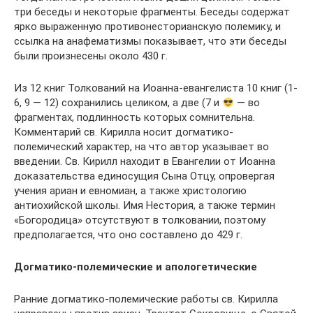
три беседы и некоторые фрагменты. Беседы содержат
ярко выраженную противонесторианскую полемику, и
ссылка на анафематизмы показывает, что эти беседы
были произнесены около 430 г.
Из 12 книг Толкований на Иоанна-евангелиста 10 книг (1-
6, 9 — 12) сохранились целиком, а две (7 и
— во
фрагментах, подлинность которых сомнительна.
Комментарий св. Кирилла носит догматико-
полемический характер, на что автор указывает во
введении. Св. Кирилл находит в Евангелии от Иоанна
доказательства единосущия Сына Отцу, опровергая
учения ариан и евномиан, а также христологию
антиохийской школы. Имя Нестория, а также термин
«Богородица» отсутствуют в толковании, поэтому
предполагается, что оно составлено до 429 г.
Догматико-полемические и апологетические
Ранние догматико-полемические работы св. Кирилла