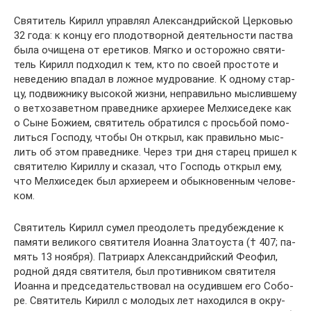
Свя­ти­тель Ки­рилл управ­лял Алек­сан­дрий­ской Цер­ко­вью
32 го­да: к кон­цу его пло­до­твор­ной де­я­тель­но­сти паства
бы­ла очи­ще­на от ере­ти­ков. Мяг­ко и осто­рож­но свя­ти­
тель Ки­рилл под­хо­дил к тем, кто по сво­ей про­сто­те и
неве­де­нию впа­дал в лож­ное муд­ро­ва­ние. К од­но­му стар­
цу, по­движ­ни­ку вы­со­кой жиз­ни, непра­виль­но мыс­лив­ше­му
о вет­хо­за­вет­ном пра­вед­ни­ке ар­хи­ерее Мел­хи­се­де­ке как
о Сыне Бо­жи­ем, свя­ти­тель об­ра­тил­ся с прось­бой по­мо­
лить­ся Гос­по­ду, чтобы Он от­крыл, как пра­виль­но мыс­
лить об этом пра­вед­ни­ке. Через три дня ста­рец при­шел к
свя­ти­те­лю Ки­рил­лу и ска­зал, что Гос­подь от­крыл ему,
что Мел­хи­се­дек был ар­хи­ере­ем и обык­но­вен­ным че­ло­ве­
ком.
Свя­ти­тель Ки­рилл су­мел пре­одо­леть предубеж­де­ние к
па­мя­ти ве­ли­ко­го свя­ти­те­ля Иоан­на Зла­то­уста († 407; па­
мять 13 но­яб­ря). Пат­ри­арх Алек­сан­дрий­ский Фе­о­фил,
род­ной дя­дя свя­ти­те­ля, был про­тив­ни­ком свя­ти­те­ля
Иоан­на и пред­се­да­тель­ство­вал на осу­див­шем его Со­бо­
ре. Свя­ти­тель Ки­рилл с мо­ло­дых лет на­хо­дил­ся в окру­