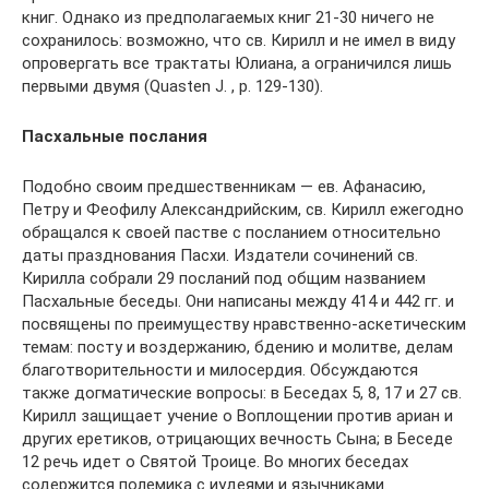
книг. Однако из предполагаемых книг 21-30 ничего не
сохранилось: возможно, что св. Кирилл и не имел в виду
опровергать все трактаты Юлиана, а ограничился лишь
первыми двумя (Quasten J. , р. 129-130).
Пасхальные послания
Подобно своим предшественникам — ев. Афанасию,
Петру и Феофилу Александрийским, св. Кирилл ежегодно
обращался к своей пастве с посланием относительно
даты празднования Пасхи. Издатели сочинений св.
Кирилла собрали 29 посланий под общим названием
Пасхальные беседы. Они написаны между 414 и 442 гг. и
посвящены по преимуществу нравственно-аскетическим
темам: посту и воздержанию, бдению и молитве, делам
благотворительности и милосердия. Обсуждаются
также догматические вопросы: в Беседах 5, 8, 17 и 27 св.
Кирилл защищает учение о Воплощении против ариан и
других еретиков, отрицающих вечность Сына; в Беседе
12 речь идет о Святой Троице. Во многих беседах
содержится полемика с иудеями и язычниками.