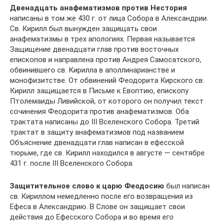
Двенадцать анафематизмов против Нестория
написаны в том же 430 г. от лица Собора в Александрии.
Св. Кирилл был вынужден защищать свои
анафематизмы в трех апологиях. Первая называется
Защищение двенадцати глав против восточных
епископов и направлена против Андрея Самосатского,
обвинившего св. Кирилла в аполлинарианстве и
монофизитстве. От обвинений Феодорита Кирского св.
Кирилл защищается в Письме к Евоптию, епископу
Птолемаиды Ливийской, от которого он получил текст
сочинения Феодорита против анафематизмов. Оба
трактата написаны до III Вселенского Собора. Третий
трактат в защиту анафематизмов под названием
Объяснение двенадцати глав написан в ефесской
тюрьме, где св. Кирилл находился в августе — сентябре
431 г. после III Вселенского Собора.
Защитительное слово к царю Феодосию
был написан
св. Кириллом немедленно после его возвращения из
Ефеса в Александрию. В Слове он защищает свои
действия до Ефесского Собора и во время его