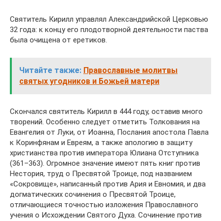
Святитель Кирилл управлял Александрийской Церковью
32 года: к концу его плодотворной деятельности паства
была очищена от еретиков.
Читайте также:
Православные молитвы
святых угодников и Божьей матери
Скончался святитель Кирилл в 444 году, оставив много
творений. Особенно следует отметить Толкования на
Евангелия от Луки, от Иоанна, Послания апостола Павла
к Коринфянам и Евреям, а также апологию в защиту
христианства против императора Юлиана Отступника
(361–363). Огромное значение имеют пять книг против
Нестория, труд о Пресвятой Троице, под названием
«Сокровище», написанный против Ария и Евномия, и два
догматических сочинения о Пресвятой Троице,
отличающиеся точностью изложения Православного
учения о Исхождении Святого Духа. Сочинение против