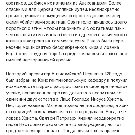
ере­ти­ков, до­бил­ся их из­гна­ния из Алек­сан­дрии. Бо­лее
опас­ны­ми для Церк­ви яв­ля­лись иудеи, неод­но­крат­но
про­из­во­див­шие воз­му­ще­ния, со­про­вож­дав­ши­е­ся звер­
ски­ми убий­ства­ми хри­сти­ан. Свя­ти­те­лю при­шлось дол­го
бо­роть­ся с этим. Чтобы по­кон­чить и с остат­ка­ми язы­
че­ства, свя­ти­тель из­гнал бе­сов из древ­не­го язы­че­ско­го
ка­пи­ща и устро­ил на том ме­сте храм. В него бы­ли пе­ре­
не­се­ны мо­щи свя­тых бес­среб­ре­ни­ков Ки­ра и Иоан­на.
Еще бо­лее труд­ная борь­ба пред­сто­я­ла свя­ти­те­лю с воз­
ник­шей несто­ри­ан­ской ере­сью.
Несто­рий, пре­сви­тер Ан­тио­хий­ской Церк­ви, в 428 го­ду
был из­бран на Кон­стан­ти­но­поль­скую ка­фед­ру и по­лу­чил
воз­мож­ность ши­ро­ко рас­про­стра­нять свое ере­ти­че­ское
уче­ние, на­прав­лен­ное про­тив дог­ма­та о нес­лит­ном со­
еди­не­нии двух естеств в Ли­це Гос­по­да Иису­са Хри­ста.
Несто­рий на­зы­вал Ма­терь Бо­жию не Бо­го­ро­ди­цей, а Хри­
сто­ро­ди­цей, под­ра­зу­ме­вая, что она ро­ди­ла не Бо­га, а че­
ло­ве­ка Хри­ста. Свя­той Пат­ри­арх Ки­рилл неод­но­крат­но
пи­сал Несто­рию и разъ­яс­нял его за­блуж­де­ния, но тот
про­дол­жал упор­ство­вать. То­гда свя­ти­тель на­пра­вил