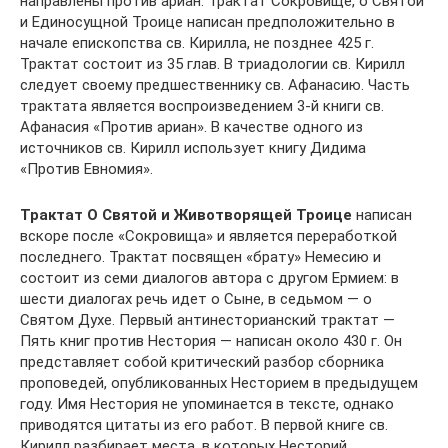
направлены против ариан. Трактат Сокровище, о Святой
и Единосущной Троице написан предположительно в
начале епископства св. Кирилла, не позднее 425 г.
Трактат состоит из 35 глав. В триадологии св. Кирилл
следует своему предшественнику св. Афанасию. Часть
трактата является воспроизведением 3-й книги св.
Афанасия «Против ариан». В качестве одного из
источников св. Кирилл использует книгу Дидима
«Против Евномия».
Трактат О Святой и Животворящей Троице
написан
вскоре после «Сокровища» и является переработкой
последнего. Трактат посвящен «брату» Немесию и
состоит из семи диалогов автора с другом Ермием: в
шести диалогах речь идет о Сыне, в седьмом — о
Святом Духе. Первый антинесторианский трактат —
Пять книг против Нестория — написан около 430 г. Он
представляет собой критический разбор сборника
проповедей, опубликованных Несторием в предыдущем
году. Имя Нестория не упоминается в тексте, однако
приводятся цитаты из его работ. В первой книге св.
Кирилл разбирает места, в которых Несторий