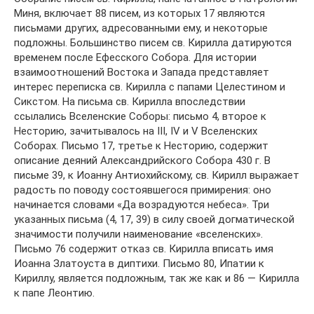
Миня, включает 88 писем, из которых 17 являются
письмами других, адресованными ему, и некоторые
подложны. Большинство писем св. Кирилла датируются
временем после Ефесского Собора. Для истории
взаимоотношений Востока и Запада представляет
интерес переписка св. Кирилла с папами Целестином и
Сикстом. На письма св. Кирилла впоследствии
ссылались Вселенские Соборы: письмо 4, второе к
Несторию, зачитывалось на III, IV и V Вселенских
Соборах. Письмо 17, третье к Несторию, содержит
описание деяний Александрийского Собора 430 г. В
письме 39, к Иоанну Антиохийскому, св. Кирилл выражает
радость по поводу состоявшегося примирения: оно
начинается словами «Да возрадуются небеса». Три
указанных письма (4, 17, 39) в силу своей догматической
значимости получили наименование «вселенских».
Письмо 76 содержит отказ св. Кирилла вписать имя
Иоанна Златоуста в диптихи. Письмо 80, Ипатии к
Кириллу, является подложным, так же как и 86 — Кирилла
к папе Леонтию.