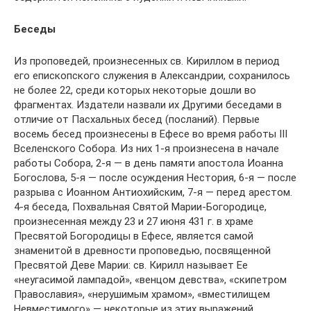
Беседы
Из проповедей, произнесенных св. Кириллом в период
его епископского служения в Александрии, сохранилось
не более 22, среди которых некоторые дошли во
фрагментах. Издатели назвали их Другими беседами в
отличие от Пасхальных бесед (посланий). Первые
восемь бесед произнесены в Ефесе во время работы III
Вселенского Собора. Из них 1-я произнесена в начале
работы Собора, 2-я — в день памяти апостола Иоанна
Богослова, 5-я — после осуждения Нестория, 6-я — после
разрыва с Иоанном Антиохийским, 7-я — перед арестом.
4-я беседа, Похвальная Святой Марии-Богородице,
произнесенная между 23 и 27 июня 431 г. в храме
Пресвятой Богородицы в Ефесе, является самой
знаменитой в древности проповедью, посвященной
Пресвятой Деве Марии: св. Кирилл называет Ее
«неугасимой лампадой», «венцом девства», «скипетром
Православия», «нерушимым храмом», «вместилищем
Невместимого» — некоторые из этих выражений