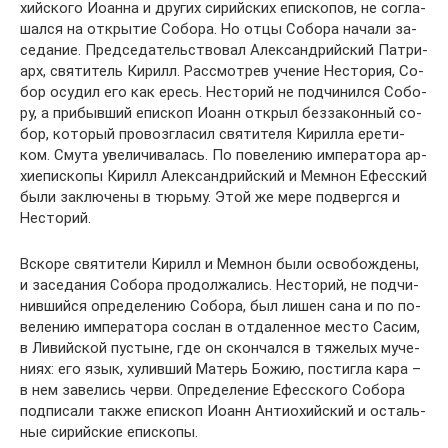
хий­ско­го Иоан­на и дру­гих си­рий­ских епи­ско­пов, не со­гла­
шал­ся на от­кры­тие Со­бо­ра. Но от­цы Со­бо­ра на­ча­ли за­
се­да­ние. Пред­се­да­тель­ство­вал Алек­сан­дрий­ский Пат­ри­
арх, свя­ти­тель Ки­рилл. Рас­смот­рев уче­ние Несто­рия, Со­
бор осу­дил его как ересь. Несто­рий не под­чи­нил­ся Со­бо­
ру, а при­быв­ший епи­скоп Иоанн от­крыл без­за­кон­ный со­
бор, ко­то­рый про­воз­гла­сил свя­ти­те­ля Ки­рил­ла ере­ти­
ком. Сму­та уве­ли­чи­ва­лась. По по­ве­ле­нию им­пе­ра­то­ра ар­
хи­епи­ско­пы Ки­рилл Алек­сан­дрий­ский и Мем­нон Ефес­ский
бы­ли за­клю­че­ны в тюрь­му. Этой же ме­ре под­верг­ся и
Несто­рий.
Вско­ре свя­ти­те­ли Ки­рилл и Мем­нон бы­ли осво­бож­де­ны,
и за­се­да­ния Со­бо­ра про­дол­жа­лись. Несто­рий, не под­чи­
нив­ший­ся опре­де­ле­нию Со­бо­ра, был ли­шен са­на и по по­
ве­ле­нию им­пе­ра­то­ра со­слан в от­да­лен­ное ме­сто Са­сим,
в Ли­вий­ской пу­стыне, где он скон­чал­ся в тя­же­лых му­че­
ни­ях: его язык, ху­лив­ший Ма­терь Бо­жию, по­стиг­ла ка­ра –
в нем за­ве­лись чер­ви. Опре­де­ле­ние Ефес­ско­го Со­бо­ра
под­пи­са­ли так­же епи­скоп Иоанн Ан­тио­хий­ский и осталь­
ные си­рий­ские епи­ско­пы.