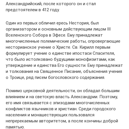
Александрийский, после которого он и стал
предстоятелем в 412 году.
Один из первых обличил ересь Нестория, был
организатором и основным действующим лицом III
Вселенского Собора в Эфесе. Ему принадлежат
многочисленные полемические работы, опровергающие
несторианское учение о Христе. Св. Кирилл первым
формулирует учение о единстве ипостаси Спасителя,
что было истолковано будущими монофизитами, как
утверждение и единства Его сущности. Ему принадлежат
и толкования на Священное Писание, объяснения учения
о Троице, ряд писем богословского содержания.
Помимо церковной деятельности, он обладал большим
влиянием и на светскую власть Александрии. Поэтому,
его имя связывается с эпизодами многочисленных
конфликтов язычников и христиан. Среди городского
населения и монашествующих пользовался
непререкаемым авторитетом, а после кончины доброй
памятью.