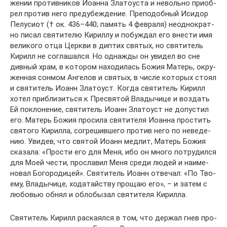
же­нии про­тив­ни­ков Иоан­на Зла­то­уста и неволь­но при­об­
рел про­тив него предубеж­де­ние. Пре­по­доб­ный Ис­и­дор
Пе­лу­сиот († ок. 436–440; па­мять 4 фев­ра­ля) неод­но­крат­
но пи­сал свя­ти­те­лю Ки­рил­лу и по­буж­дал его вне­сти имя
ве­ли­ко­го от­ца Церк­ви в ди­птих свя­тых, но свя­ти­тель
Ки­рилл не со­гла­шал­ся. Но од­на­жды он уви­дел во сне
див­ный храм, в ко­то­ром на­хо­ди­лась Бо­жия Ма­терь, окру­
жен­ная сон­мом Ан­ге­лов и свя­тых, в чис­ле ко­то­рых сто­ял
и свя­ти­тель Иоанн Зла­то­уст. Ко­гда свя­ти­тель Ки­рилл
хо­тел при­бли­зить­ся к Пре­свя­той Вла­ды­чи­це и воз­дать
Ей по­кло­не­ние, свя­ти­тель Иоанн Зла­то­уст не до­пу­стил
его. Ма­терь Бо­жия про­си­ла свя­ти­те­ля Иоан­на про­стить
свя­то­го Ки­рил­ла, со­гре­шив­ше­го про­тив него по неве­де­
нию. Уви­дев, что свя­той Иоанн мед­лит, Ма­терь Бо­жия
ска­за­ла: «Про­сти его для Ме­ня, ибо он мно­го по­тру­дил­ся
для Мо­ей че­сти, про­сла­вил Ме­ня сре­ди лю­дей и на­име­
но­вал Бо­го­ро­ди­цей». Свя­ти­тель Иоанн от­ве­чал: «По Тво­
е­му, Вла­ды­чи­це, хо­да­тай­ству про­щаю его», – и за­тем с
лю­бо­вью об­нял и об­ло­бы­зал свя­ти­те­ля Ки­рил­ла.
Свя­ти­тель Ки­рилл рас­ка­ял­ся в том, что дер­жал гнев про­