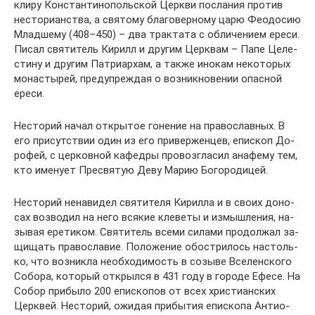
кли­ру Кон­стан­ти­но­поль­ской Церк­ви по­сла­ния про­тив
несто­ри­ан­ства, а свя­то­му бла­го­вер­но­му ца­рю Фе­о­до­сию
Млад­ше­му (408–450) – два трак­та­та с об­ли­че­ни­ем ере­си.
Пи­сал свя­ти­тель Ки­рилл и дру­гим Церк­вам – Па­пе Це­ле­
сти­ну и дру­гим Пат­ри­ар­хам, а так­же ино­кам неко­то­рых
мо­на­сты­рей, пре­ду­пре­ждая о воз­ник­но­ве­нии опас­ной
ере­си.
Несто­рий на­чал от­кры­тое го­не­ние на пра­во­слав­ных. В
его при­сут­ствии один из его при­вер­жен­цев, епи­скоп До­
ро­фей, с цер­ков­ной ка­фед­ры про­воз­гла­сил ана­фе­му тем,
кто име­ну­ет Пре­свя­тую Де­ву Ма­рию Бо­го­ро­ди­цей.
Несто­рий нена­ви­дел свя­ти­те­ля Ки­рил­ла и в сво­их до­но­
сах воз­во­дил на него вся­кие кле­ве­ты и из­мыш­ле­ния, на­
зы­вая ере­ти­ком. Свя­ти­тель все­ми си­ла­ми про­дол­жал за­
щи­щать пра­во­сла­вие. По­ло­же­ние обост­ри­лось на­столь­
ко, что воз­ник­ла необ­хо­ди­мость в со­зы­ве Все­лен­ско­го
Со­бо­ра, ко­то­рый от­крыл­ся в 431 го­ду в го­ро­де Ефе­се. На
Со­бор при­бы­ло 200 епи­ско­пов от всех хри­сти­ан­ских
Церк­вей. Несто­рий, ожи­дая при­бы­тия епи­ско­па Ан­тио­