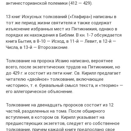
антинесторианской полемики (412 — 429).
13 книг Искусных толкований («Глафира») написаны в
тот же период жизни святителя и также содержат
изъяснение избранных мест из Пятикнижия, однако в
порядке их нахождения в Библии. В кн. 1-7 обсуждается
книга Бытия, в 8-10 — Исход, в 11-й — Левит, в 12-й —
Числа, в 13-й — Второзаконие.
Толкование на пророка Исаию написано, вероятнее
всего, после экзегетических трудов на Пятикнижие, но
до 429 г. и состоит из пяти книг. Св. Кирилл предлагает
читателю «двойное» толкование, включающее
«историю», т. е. буквальный смысл текста, и «теорию» —
его аллегорическое объяснение.
Толкование на двенадцать пророков состоит из 12
частей, разделенных на тома. После обширного
вступления, в котором св. Кирилл указывает на
предшествующих экзегетов, следует его собственное
толкование, причем каждой книге предпослано свое