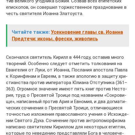
тив ве­ли­ко­го угод­ни­ка Бо­жия. Со­звав всех еги­пет­ских
епи­ско­пов, он со­вер­шил тор­же­ствен­ное празд­но­ва­ние в
честь свя­ти­те­ля Иоан­на Зла­то­уста.
Читайте также:
Усекновение главы св. Иоанна
Предтечи: иконы, фрески, живопись
Скон­чал­ся свя­ти­тель Ки­рилл в 444 го­ду, оста­вив мно­го
тво­ре­ний. Осо­бен­но сле­ду­ет от­ме­тить тол­ко­ва­ния на
Еван­ге­лия от Лу­ки, от Иоан­на, По­сла­ния апо­сто­ла Пав­ла
к Ко­рин­фя­нам и Ев­ре­ям, а так­же апо­ло­гию в за­щи­ту хри­
сти­ан­ства про­тив им­пе­ра­то­ра Юли­а­на От­ступ­ни­ка (361–
363). Огром­ное зна­че­ние име­ют пять книг про­тив Несто­
рия, труд о Пре­свя­той Тро­и­це под на­зва­ни­ем «Со­кро­ви­
ще», на­пи­сан­ный про­тив Ария и Ев­но­мия, и два дог­ма­ти­
че­ских со­чи­не­ния о Пре­свя­той Тро­и­це, от­ли­ча­ю­щи­е­ся
точ­но­стью из­ло­же­ния пра­во­слав­но­го уче­ния о Ис­хож­де­
нии Свя­то­го Ду­ха. Со­чи­не­ние про­тив ан­тро­по­мор­физ­ма
на­пи­са­но свя­ти­те­лем Ки­рил­лом для неко­то­рых егип­тян,
ко­то­рые по неве­де­нию пред­став­ля­ли Бо­га в че­ло­ве­че­