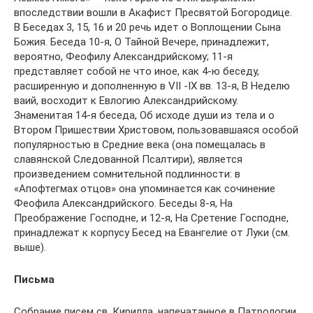
впоследствии вошли в Акафист Пресвятой Богородице.
В Беседах 3, 15, 16 и 20 речь идет о Воплощении Сына
Божия. Беседа 10-я, О Тайной Вечере, принадлежит,
вероятно, Феофилу Александрийскому; 11-я
представляет собой не что иное, как 4-ю беседу,
расширенную и дополненную в VII -IX вв. 13-я, В Неделю
ваий, восходит к Евлогию Александрийскому.
Знаменитая 14-я беседа, Об исходе души из тела и о
Втором Пришествии Христовом, пользовавшаяся особой
популярностью в Средние века (она помещалась в
славянской Следованной Псалтири), является
произведением сомнительной подлинности: в
«Апофтегмах отцов» она упоминается как сочинение
Феофила Александрийского. Беседы 8-я, На
Преображение Господне, и 12-я, На Сретение Господне,
принадлежат к корпусу Бесед на Евангелие от Луки (см.
выше).
Письма
Собрание писем св. Кирилла, напечатанное в Патрологии