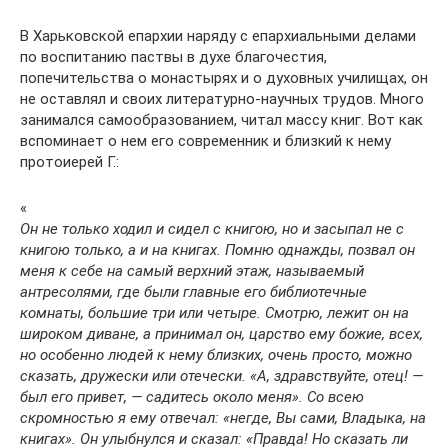
В Харьковской епархии наряду с епархиальными делами
по воспитанию паствы в духе благочестия,
попечительства о монастырях и о духовных училищах, он
не оставлял и своих литературно-научных трудов. Много
занимался самообразованием, читал массу книг. Вот как
вспоминает о нем его современник и близкий к нему
протоиерей Г.:
«
Он не только ходил и сидел с книгою, но и засыпал не с
книгою только, а и на книгах. Помню однажды, позвал он
меня к себе на самый верхний этаж, называемый
антресолями, где были главные его библиотечные
комнаты, большие три или четыре. Смотрю, лежит он на
широком диване, а принимал он, царство ему божие, всех,
но особенно людей к нему близких, очень просто, можно
сказать, дружески или отечески. «А, здравствуйте, отец! —
был его привет, — садитесь около меня». Со всею
скромностью я ему отвечал: «негде, Вы сами, Владыка, на
книгах». Он улыбнулся и сказал: «Правда! Но сказать ли