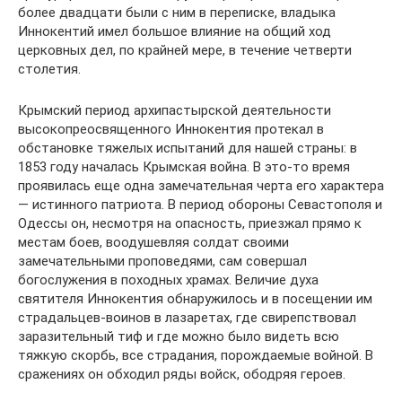
более двадцати были с ним в переписке, владыка
Иннокентий имел большое влияние на общий ход
церковных дел, по крайней мере, в течение четверти
столетия.
Крымский период архипастырской деятельности
высокопреосвященного Иннокентия протекал в
обстановке тяжелых испытаний для нашей страны: в
1853 году началась Крымская война. В это-то время
проявилась еще одна замечательная черта его характера
— истинного патриота. В период обороны Севастополя и
Одессы он, несмотря на опасность, приезжал прямо к
местам боев, воодушевляя солдат своими
замечательными проповедями, сам совершал
богослужения в походных храмах. Величие духа
святителя Иннокентия обнаружилось и в посещении им
страдальцев-воинов в лазаретах, где свирепствовал
заразительный тиф и где можно было видеть всю
тяжкую скорбь, все страдания, порождаемые войной. В
сражениях он обходил ряды войск, ободряя героев.