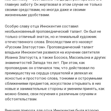
главную заботу. Он жертвовал в этом случае не только
своими средствами, но иногда даже и своими
жизненными удобствами.
Особую славу отца Иннокентия составил
необыкновенный проповеднический талант. Он был не
только отличный знаток, но и гениальный художник
отечественного слова. Впоследствии его назовут
«Русским Златоустом». Проповеднический талант
владыки Иннокентия развился на изучении святителя
Иоанна Златоуста, а также Боссюэ, Массильона и других
знаменитостей Запада тех лет. При этом, как
проповедник он отличался тем, что действовал по
преимуществу на сердца слушателей и увлекал их
ясностью и простотою слова, тонкими и остроумными
сближениями предметов, искусством открывать в них
новые и занимательные стороны и умением принять, как
можно ближе, свои поучения к различным случаям и
обстоятельствам.
Внешняя природа для отца Иннокентия была второю