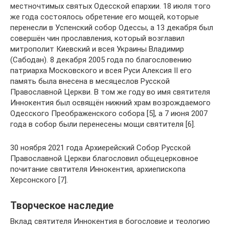
местночтимых святых Одесской епархии. 18 июля того
же года состоялось обретение его мощей, которые
перенесли в Успенский собор Одессы, а 13 декабря был
совершён чин прославления, который возглавил
митрополит Киевский и всея Украины Владимир
(Сабодан). 8 декабря 2005 года по благословению
патриарха Московского и всея Руси Алексия II его
память была внесена в месяцеслов Русской
Православной Церкви. В том же году во имя святителя
Иннокентия был освящён нижний храм возрождаемого
Одесского Преображенского собора [5], а 7 июня 2007
года в собор были перенесены мощи святителя [6].
30 ноября 2021 года Архиерейский Собор Русской
Православной Церкви благословил общецерковное
почитание святителя Иннокентия, архиепископа
Херсонского [7].
Творческое наследие
Вклад святителя Иннокентия в богословие и теологию