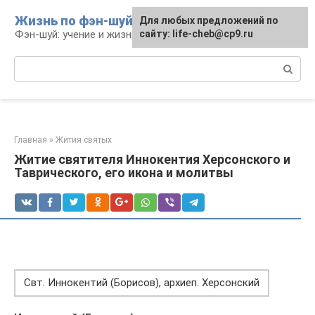
Перейти
Жизнь по фэн-шуй
Для любых предложений по
Для любых предложений по
к
Фэн-шуй: учение и жизнь
сайту: life-cheb@cp9.ru
сайту: life-cheb@cp9.ru
контенту
Поиск:
Главная
»
Жития святых
Житие святителя Иннокентия Херсонского и
Таврического, его икона и молитвы
Свт. Иннокентий (Борисов), архиеп. Херсонский