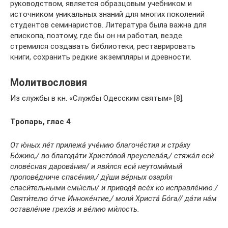
руководством, является образцовым учебником и
источником уникальных знаний для многих поколений
студентов семинаристов. Литература была важна для
епископа, поэтому, где бы он ни работал, везде
стремился создавать библиотеки, реставрировать
книги, сохранить редкие экземпляры и древности.
Молитвословия
Из службы в кн. «Службы Одесским святым» [8]:
Тропарь, глас 4
От ю́ных ле́т прилежа́ уче́нию благоче́стия и стра́ху
Бо́жию,/ во благода́ти Христо́вой преуспева́я,/ стяжа́л еси́
слове́сная дарова́ния/ и яви́лся еси́ неутоми́мый
пропове́дниче спасе́ния,/ ду́ши ве́рных озаря́я
спаси́тельными смы́слы/ и приводя́ все́х ко исправле́нию./
Святи́телю о́тче Инноке́нтие,/ моли́ Христа́ Бо́га// да́ти на́м
оставле́ние грехо́в и ве́лию ми́лость.