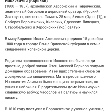
Иннокентий (Борисов)
(1800 — 1857), архиепископ Херсонский и Таврический,
знаменитый богослов и церковный оратор, «Русский
Златоуст», святитель Память 25 мая, 5 июля (Одес. [1]), в
Соборах Воронежских, Киевских, Одесских, Липецких,
Старобельских и Херсонских (Укр.) святых
В миру Борисов Иоанн Алексеевич, родился 15 декабря
1800 года в городе Ельце Орловской губернии в семье
священника Успенской церкви.
Родители преосвященного Иннокентия были люди
простые, доброй жизни. Отец Алексей Борисов получил
домашнее образование. Из низших степеней клира он
дослужился до священника. Мать преосвященного
Иннокентия Акилина была женщина неграмотная, но
умная и набожная. В родительском доме Иван изучил
славянскую азбуку, Часослов и Псалтирь и научился
письму.
В 1810 году поступил в Воронежское духовное училище,