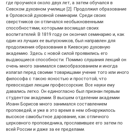
где проучился около двух лет, а затем обучался в
Севском духовном училище [2]. Продолжил образование
в Орловской духовной семинарии. Среди своих
сверстников он отличался необыкновенными
способностями, которыми восхищал своих
воспитателей. В 1819 году он окончил семинарию и, как
один из лучших ее выпускников, был направлен для
продолжения образования в Киевскую духовную
академию. Здесь с новой силой проявились его
выдающиеся способности. Помимо слушания лекций он
очень много занимался самообразованием и иногда
излагал перед своими товарищами учение того или иного
философа с такою ясностью и простотой, что
превосходил лекции профессорские. Все науки ему
давались легко. Он единогласно был признан первым
студентом академии. В высшем отделении академии
Иоанн Борисов много занимался составлением
проповедей, и уже в это время в нем обнаружилось
высокое самобытное дарование, как отличного
церковного проповедника, прославившее его затем по
всей России и даже за ее пределами.