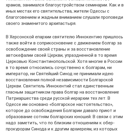
храмов, занимался благоустройством семинарии. Как и в
иных местах его святительства, жители Одессы с
благоговением и жадным вниманием слушали проповеди
своего знаменитого архипастыря.
В Херсонской епархии святителю Иннокентию пришлось
также войти в соприкосновение с движением болгар за
освобождение своей страны и за восстановление
автокефалии своей Церкви, упраздненной в то время
Церковью Константинопольской. Хотя многие в России
в то время относились сочуственно к болгарам, ни
император, ни Святейший Синод не принимали идею
восстановления полной независимости Болгарской
Церкви. Святитель Иннокентий стал единственным
гласным защитником права болгар на восстановление
Патриаршества среди русской иерархии тех лет. В
Одессе им основано «болгарское настоятельство»,
которое до освобождения Болгарии давало приют и
образование сотням болгарских юношей. В связи с этим
надо заметить, что по близким отношениям к обер-
прокурорам Синода и к другим архиереям, из которых