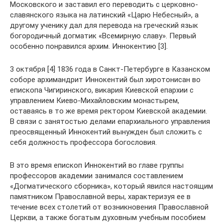
Московского и заставил его переводить с церковно-
славянского языка на латинский «Царю Небесный», а
другому ученику дал для перевода на греческий язык
богородичный догматик «Всемирную славу». Первый
особенно понравился архим. Иннокентию [3].
3 октября [4] 1836 года в Санкт-Петербурге в Казанском
соборе архимандрит Иннокентий был хиротонисан во
епископа Чигиринского, викария Киевской епархии с
управлением Киево-Михайловским монастырем,
оставаясь в то же время ректором Киевской академии.
В связи с занятостью делами епархиального управления
преосвященный Иннокентий вынужден был сложить с
себя должность профессора богословия.
В это время епископ Иннокентий во главе группы
профессоров академии занимался составлением
«Догматического сборника», который явился настоящим
памятником Православной веры, характеризуя ее в
течение всех столетий от возникновения Православной
Церкви, а также богатым духовным учебным пособием