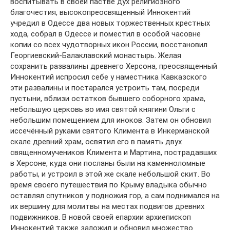
воспитывать в своей пастве дух религиозного
благочестия, высокопреосвященный Иннокентий
учредил в Одессе два новых торжественных крестных
хода, собрал в Одессе и поместил в особой часовне
копии со всех чудотворных икон России, восстановил
Георгиевский-Балаклавский монастырь. Желая
сохранить развалины древнего Херсона, преосвященный
Иннокентий испросил себе у наместника Кавказского
эти развалины и постарался устроить там, посреди
пустыни, вблизи остатков бывшего соборного храма,
небольшую церковь во имя святой княгини Ольги с
небольшим помещением для иноков. Затем он обновил
иссечённый руками святого Климента в Инкерманской
скале древний храм, освятил его в память двух
священномучеников Климента и Мартина, пострадавших
в Херсоне, куда они посланы были на каменноломные
работы, и устроил в этой же скале небольшой скит. Во
время своего путешествия по Крыму владыка обычно
оставлял спутников у подножия гор, а сам поднимался на
их вершину для молитвы на местах подвигов древних
подвижников. В новой своей епархии архиепископ
Иннокентий также заложил и обновил множество