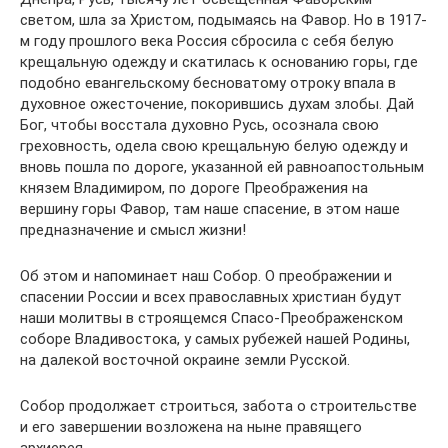
светом, шла за Христом, подымаясь на Фавор. Но в 1917-
м году прошлого века Россия сбросила с себя белую
крещальную одежду и скатилась к основанию горы, где
подобно евангельскому бесноватому отроку впала в
духовное ожесточение, покорившись духам злобы. Дай
Бог, чтобы восстала духовно Русь, осознала свою
греховность, одела свою крещальную белую одежду и
вновь пошла по дороге, указанной ей равноапостольным
князем Владимиром, по дороге Преображения на
вершину горы Фавор, там наше спасение, в этом наше
предназначение и смысл жизни!
Об этом и напоминает наш Собор. О преображении и
спасении России и всех православных христиан будут
наши молитвы в строящемся Спасо-Преображенском
соборе Владивостока, у самых рубежей нашей Родины,
на далекой восточной окраине земли Русской.
Собор продолжает строиться, забота о строительстве
и его завершении возложена на ныне правящего