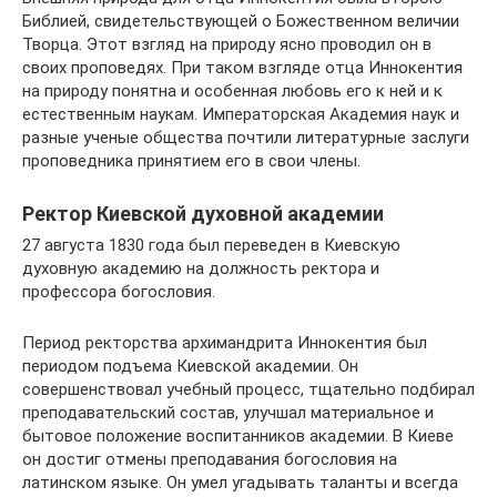
Библией, свидетельствующей о Божественном величии
Творца. Этот взгляд на природу ясно проводил он в
своих проповедях. При таком взгляде отца Иннокентия
на природу понятна и особенная любовь его к ней и к
естественным наукам. Императорская Академия наук и
разные ученые общества почтили литературные заслуги
проповедника принятием его в свои члены.
Ректор Киевской духовной академии
27 августа 1830 года был переведен в Киевскую
духовную академию на должность ректора и
профессора богословия.
Период ректорства архимандрита Иннокентия был
периодом подъема Киевской академии. Он
совершенствовал учебный процесс, тщательно подбирал
преподавательский состав, улучшал материальное и
бытовое положение воспитанников академии. В Киеве
он достиг отмены преподавания богословия на
латинском языке. Он умел угадывать таланты и всегда