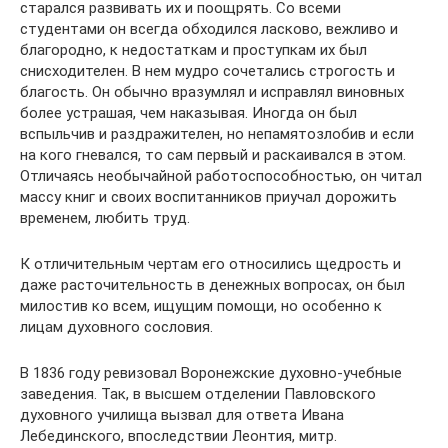
старался развивать их и поощрять. Со всеми
студентами он всегда обходился ласково, вежливо и
благородно, к недостаткам и проступкам их был
снисходителен. В нем мудро сочетались строгость и
благость. Он обычно вразумлял и исправлял виновных
более устрашая, чем наказывая. Иногда он был
вспыльчив и раздражителен, но непамятозлобив и если
на кого гневался, то сам первый и раскаивался в этом.
Отличаясь необычайной работоспособностью, он читал
массу книг и своих воспитанников приучал дорожить
временем, любить труд.
К отличительным чертам его относились щедрость и
даже расточительность в денежных вопросах, он был
милостив ко всем, ищущим помощи, но особенно к
лицам духовного сословия.
В 1836 году ревизовал Воронежские духовно-учебные
заведения. Так, в высшем отделении Павловского
духовного училища вызвал для ответа Ивана
Лебединского, впоследствии Леонтия, митр.