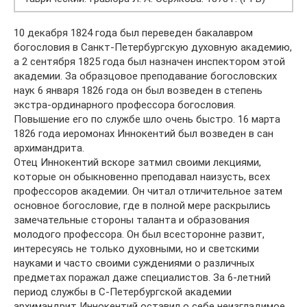
10 декабря 1824 года был переведен бакалавром
богословия в Санкт-Петербургскую духовную академию,
а 2 сентября 1825 года был назначен инспектором этой
академии. За образцовое преподавание богословских
наук 6 января 1826 года он был возведен в степень
экстра-ординарного профессора богословия.
Повышение его по службе шло очень быстро. 16 марта
1826 года иеромонах Иннокентий был возведен в сан
архимандрита.
Отец Иннокентий вскоре затмил своими лекциями,
которые он обыкновенно преподавал наизусть, всех
профессоров академии. Он читал отличительное затем
основное богословие, где в полной мере раскрылись
замечательные стороны таланта и образования
молодого профессора. Он был всесторонне развит,
интересуясь не только духовными, но и светскими
науками и часто своими суждениями о различных
предметах поражал даже специалистов. За 6-летний
период службы в С-Петербургской академии
архимандрит Иннокентий оставил о себе неизгладимое