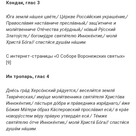
Кондак, глас 3
Ю́га земли́ на́шея цве́те,/ Це́ркве Росси́йския украше́ние,/
Правосла́вия наста́вниче пресла́вный,/ защ’итниче и
моли́твенниче Оте́чества усе́рдный,/ но́вый Ру́сский
Златоу́сте,/ богому́дре святи́телю Инноке́нтие,/ моли́
Христа́ Бо́га// спасти́ся душа́м на́шим.
С интернет-страницы «О Соборе Воронежских святых»
[9]:
Ин тропарь, глас 4
Дне́сь гра́д Херсо́нский ра́дуется,/ весели́тся земля́
Таври́ческая,/ иму́ще моли́твенника святи́теля Христо́ва
Инноке́нтия,/ па́стыря до́бра и пра́ведника изря́днаго,/ и́же
Бо́жия Ма́тери о́браз Ка́сперовский просла́вил еси́,/ в кра́е
новору́сстем ве́ру пра́вую утверди́л еси́./ Те́мже
святи́телю о́тче Инноке́нтие,/ моли́ Христа́ Бо́га// спасти́ся
душа́м на́шим.