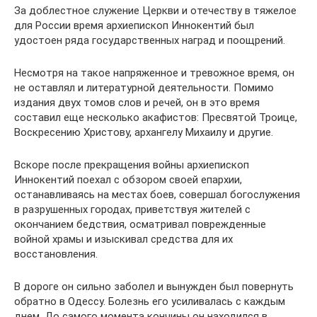
За доблестное служение Церкви и отечеству в тяжелое
для России время архиепископ Иннокентий был
удостоен ряда государственных наград и поощрений.
Несмотря на такое напряженное и тревожное время, он
не оставлял и литературной деятельности. Помимо
издания двух томов слов и речей, он в это время
составил еще несколько акафистов: Пресвятой Троице,
Воскресению Христову, архангелу Михаилу и другие.
Вскоре после прекращения войны архиепископ
Иннокентий поехал с обзором своей епархии,
останавливаясь на местах боев, совершал богослужения
в разрушенных городах, приветствуя жителей с
окончанием бедствия, осматривал поврежденные
войной храмы и изыскивал средства для их
восстановления.
В дороге он сильно заболел и вынужден был повернуть
обратно в Одессу. Болезнь его усиливалась с каждым
днем. До самого момента кончины он находился в