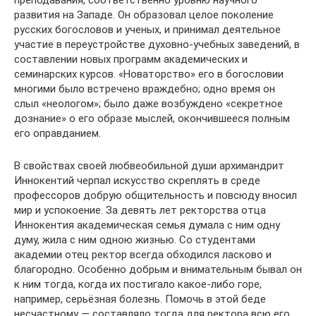
преподавания, соответственно уровню научного
развития на Западе. Он образовал целое поколение
русских богословов и ученых, и принимал деятельное
участие в переустройстве духовно-учебных заведений, в
составлении новых программ академических и
семинарских курсов. «Новаторство» его в богословии
многими было встречено враждебно; одно время он
слыл «неологом»; было даже возбуждено «секретное
дознание» о его образе мыслей, окончившееся полным
его оправданием.
В свойствах своей любвеобильной души архимандрит
Иннокентий черпал искусство скреплять в среде
профессоров добрую общительность и повсюду вносил
мир и успокоение. За девять лет ректорства отца
Иннокентия академическая семья думала с ним одну
думу, жила с ним одною жизнью. Со студентами
академии отец ректор всегда обходился ласково и
благородно. Особенно добрым и внимательным бывал он
к ним тогда, когда их постигало какое-либо горе,
например, серьёзная болезнь. Помочь в этой беде
несчастному — составляло тогда для ректора всю его