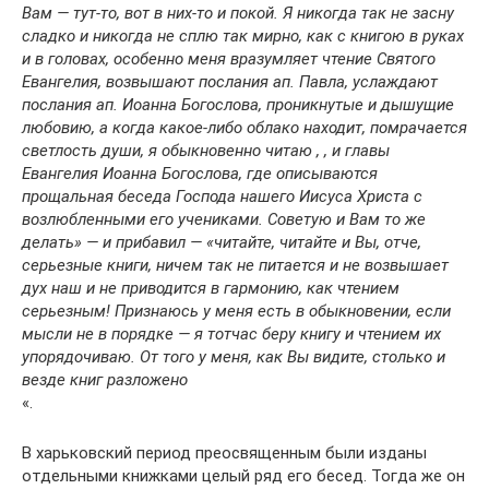
Вам — тут-то, вот в них-то и покой. Я никогда так не засну
сладко и никогда не сплю так мирно, как с книгою в руках
и в головах, особенно меня вразумляет чтение Святого
Евангелия, возвышают послания ап. Павла, услаждают
послания ап. Иоанна Богослова, проникнутые и дышущие
любовию, а когда какое-либо облако находит, помрачается
светлость души, я обыкновенно читаю , , и главы
Евангелия Иоанна Богослова, где описываются
прощальная беседа Господа нашего Иисуса Христа с
возлюбленными его учениками. Советую и Вам то же
делать» — и прибавил — «читайте, читайте и Вы, отче,
серьезные книги, ничем так не питается и не возвышает
дух наш и не приводится в гармонию, как чтением
серьезным! Признаюсь у меня есть в обыкновении, если
мысли не в порядке — я тотчас беру книгу и чтением их
упорядочиваю. От того у меня, как Вы видите, столько и
везде книг разложено
«.
В харьковский период преосвященным были изданы
отдельными книжками целый ряд его бесед. Тогда же он