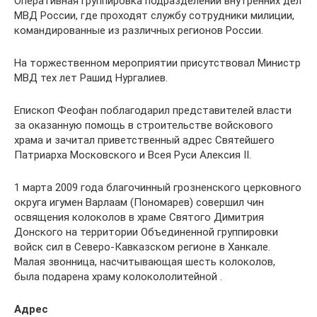
Оперативная группировка подразделений внутренних дел
МВД России, где проходят службу сотрудники милиции,
командированные из различных регионов России.
На торжественном мероприятии присутствовал Министр
МВД тех лет Рашид Нургалиев.
Епископ Феофан поблагодарил представителей власти
за оказанную помощь в строительстве войскового
храма и зачитал приветственный адрес Святейшего
Патриарха Московского и Всея Руси Алексия II.
1 марта 2009 года благочинный грозненского церковного
округа игумен Варлаам (Пономарев) совершил чин
освящения колоколов в храме Святого Димитрия
Донского на территории Объединенной группировки
войск сил в Северо-Кавказском регионе в Ханкале.
Малая звонница, насчитывающая шесть колоколов,
была подарена храму колокололитейной .
Адрес