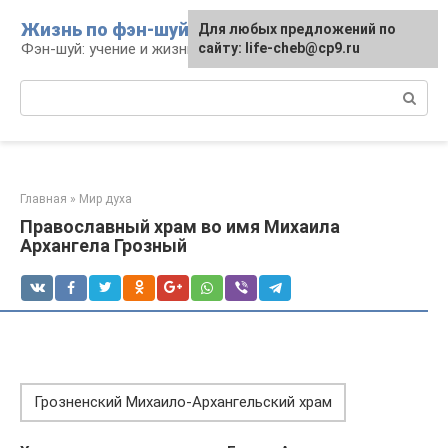
Перейти
Жизнь по фэн-шуй
Для любых предложений по
Для любых предложений по
к
Фэн-шуй: учение и жизнь
сайту: life-cheb@cp9.ru
сайту: life-cheb@cp9.ru
контенту
Поиск:
Главная
»
Мир духа
Православный храм во имя Михаила
Архангела Грозный
Грозненский Михаило-Архангельский храм