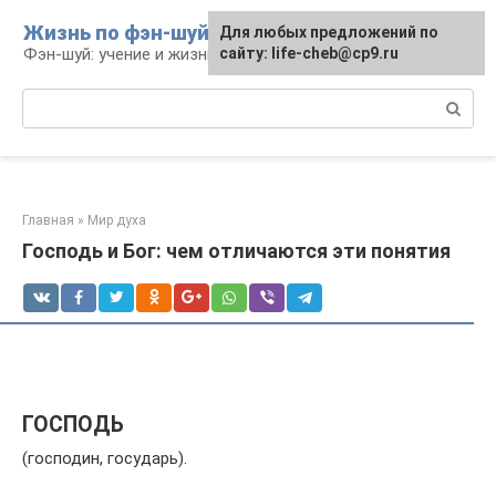
Перейти
Жизнь по фэн-шуй
Для любых предложений по
Для любых предложений по
к
Фэн-шуй: учение и жизнь
сайту: life-cheb@cp9.ru
сайту: life-cheb@cp9.ru
контенту
Поиск:
Главная
»
Мир духа
Господь и Бог: чем отличаются эти понятия
ГОСПОДЬ
(господин, государь).