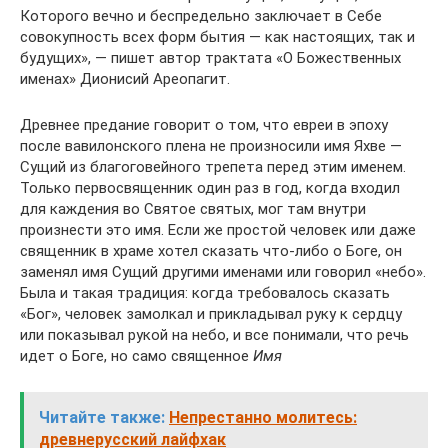
Которого вечно и беспредельно заключает в Себе
совокупность всех форм бытия — как настоящих, так и
будущих», — пишет автор трактата «О Божественных
именах» Дионисий Ареопагит.
Древнее предание говорит о том, что евреи в эпоху
после вавилонского плена не произносили имя Яхве —
Сущий из благоговейного трепета перед этим именем.
Только первосвященник один раз в год, когда входил
для каждения во Святое святых, мог там внутри
произнести это имя. Если же простой человек или даже
священник в храме хотел сказать что-либо о Боге, он
заменял имя Сущий другими именами или говорил «небо».
Была и такая традиция: когда требовалось сказать
«Бог», человек замолкал и прикладывал руку к сердцу
или показывал рукой на небо, и все понимали, что речь
идет о Боге, но само священное
Имя
Читайте также:
Непрестанно молитесь:
древнерусский лайфхак