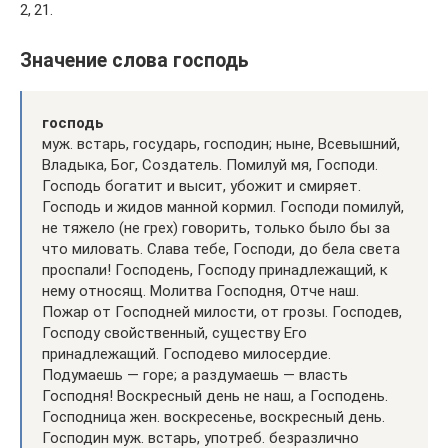
2, 21.
Значение слова господь
господь
муж. встарь, государь, господин; ныне, Всевышний,
Владыка, Бог, Создатель. Помилуй мя, Господи.
Господь богатит и высит, убожит и смиряет.
Господь и жидов манной кормил. Господи помилуй,
не тяжело (не грех) говорить, только было бы за
что миловать. Слава тебе, Господи, до бела света
проспали! Господень, Господу принадлежащий, к
нему относящ. Молитва Господня, Отче наш.
Пожар от Господней милости, от грозы. Господев,
Господу свойственный, существу Его
принадлежащий. Господево милосердие.
Подумаешь — горе; а раздумаешь — власть
Господня! Воскресный день не наш, а Господень.
Господница жен. воскресенье, воскресный день.
Господин муж. встарь, употреб. безразлично