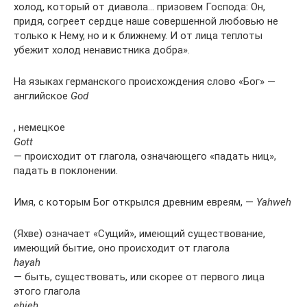
холод, который от диавола… призовем Господа: Он,
придя, согреет сердце наше совершенной любовью не
только к Нему, но и к ближнему. И от лица теплоты
убежит холод ненавистника добра».
На языках германского происхождения слово «Бог» —
английское
God
, немецкое
Gott
— происходит от глагола, означающего «падать ниц»,
падать в поклонении.
Имя, с которым Бог открылся древним евреям, —
Yahweh
(Яхве) означает «Сущий», имеющий существование,
имеющий бытие, оно происходит от глагола
hayah
— быть, существовать, или скорее от первого лица
этого глагола
ehieh