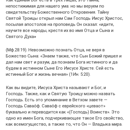
Как единый Бог есть в трех Лицах, это тайна,
непостижимая для нашего ума: но мы веруем по
свидетельству Божественного Откровения. Тайну
Святой Троицы открыл нам Сам Господь Иисус Христос,
посылая апостолов на проповедь Он сказал: «идите,
научите все народы, крестя их во имя Отца и Сына и
Святого Духа
»
(Мф.28:19). Невозможно познать Отца, не веря в
Божество Сына: «Знаем также, что Сын Божий пришел и
дал нам свет и разум, да познаем Бога истинного и да
будем в истинном Сыне Его Иисусе Христе. Сей есть
истинный Бог и жизнь вечная» (1Ин. 5:20).
Как вы видите, Иисуса Христа называют и Бог, и
Господь. Также, как и Святую Троицу можно назвать
Господь. Есть это упоминание в Ветхом завете —
Господь Савао́ф. Савао́ф с еврейского «цеваот»
буквально и переводится как «(Господь) Воинств». Это
одно из имен Бога, подчеркивающее такое Его свойство,
как всемогущество, а также то, что Он — Владыка мира.