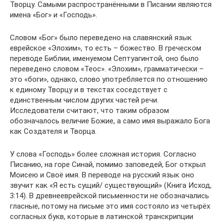
Творцу. Самыми распространёнными в Писании являются
имена «Бог» и «Господь».
Словом «Бог» было переведено на славянский язык
еврейское «Элохим», то есть – божество. В греческом
переводе Библии, именуемом Септуагинтой, оно было
переведено словом «Теос». «Элохим», грамматически –
это «боги», однако, слово употребляется по отношению
к единому Творцу и в текстах соседствует с
единственным числом других частей речи.
Исследователи считают, что таким образом
обозначалось величие Божие, а само имя выражало Бога
как Создателя и Творца.
У слова «Господь» более сложная история. Согласно
Писанию, на горе Синай, помимо заповедей, Бог открыл
Моисею и Своё имя. В переводе на русский язык оно
звучит как «Я есть сущий/ существующий» (Книга Исход,
3:14). В древнееврейской письменности не обозначались
гласные, потому на письме это имя состояло из четырёх
согласных букв, которые в латинской транскрипции