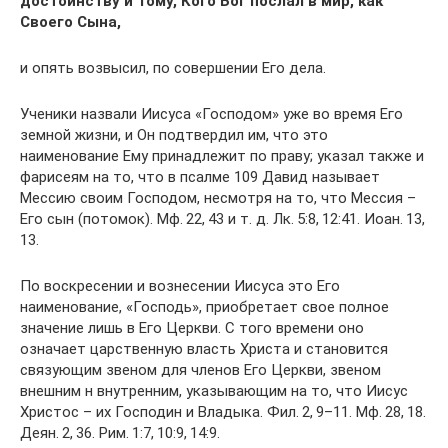
достоинству и Тому, Кого Бог послал в мир, как
Своего Сына,
и опять возвысил, по совершении Его дела.
Ученики назвали Иисуса «Господом» уже во время Его
земной жизни, и Он подтвердил им, что это
наименование Ему принадлежит по праву; указал также и
фарисеям на то, что в псалме 109 Давид называет
Мессию своим Господом, несмотря на то, что Мессия –
Его сын (потомок). Мф. 22, 43 и т. д. Лк. 5:8, 12:41. Иоан. 13,
13.
По воскресении и вознесении Иисуса это Его
наименование, «Господь», приобретает свое полное
значение лишь в Его Церкви. С того времени оно
означает царственную власть Христа и становится
связующим звеном для членов Его Церкви, звеном
внешним н внутренним, указывающим на то, что Иисус
Христос – их Господин и Владыка. Фил. 2, 9–11. Мф. 28, 18.
Деян. 2, 36. Рим. 1:7, 10:9, 14:9.