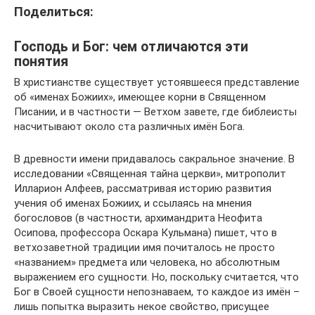
Поделиться:
Господь и Бог: чем отличаются эти
понятия
В христианстве существует устоявшееся представление
об «именах Божиих», имеющее корни в Священном
Писании, и в частности — Ветхом завете, где библеисты
насчитывают около ста различных имён Бога.
В древности имени придавалось сакральное значение. В
исследовании «Священная тайна церкви», митрополит
Илларион Алфеев, рассматривая историю развития
учения об именах Божиих, и ссылаясь на мнения
богословов (в частности, архимандрита Неофита
Осипова, профессора Оскара Кульмана) пишет, что в
ветхозаветной традиции имя почиталось не просто
«названием» предмета или человека, но абсолютным
выражением его сущности. Но, поскольку считается, что
Бог в Своей сущности непознаваем, то каждое из имён –
лишь попытка выразить некое свойство, присущее