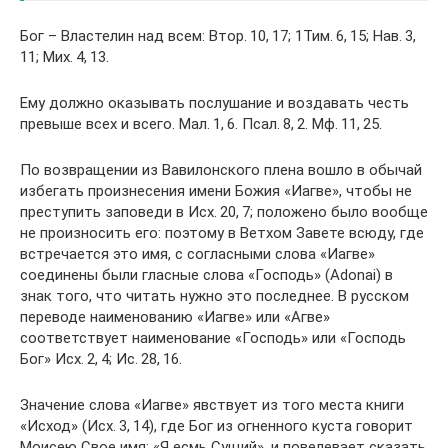
Бог – Властелин над всем: Втор. 10, 17; 1Тим. 6, 15; Нав. 3,
11; Мих. 4, 13.
Ему должно оказывать послушание и воздавать честь
превыше всех и всего. Мал. 1, 6. Псал. 8, 2. Мф. 11, 25.
По возвращении из Вавилонского плена вошло в обычай
избегать произнесения имени Божия «Иагве», чтобы не
преступить заповеди в Исх. 20, 7; положено было вообще
не произносить его: поэтому в Ветхом Завете всюду, где
встречается это имя, с согласными слова «Иагве»
соединены были гласные слова «Господь» (Adonai) в
знак того, что читать нужно это последнее. В русском
переводе наименованию «Иагве» или «Агве»
соответствует наименование «Господь» или «Господь
Бог» Исх. 2, 4; Ис. 28, 16.
Значение слова «Иагве» явствует из того места книги
«Исход» (Исх. 3, 14), где Бог из огненного куста говорит
Моисею Свое имя: «Я есмь Сущий», и повелевает сказать