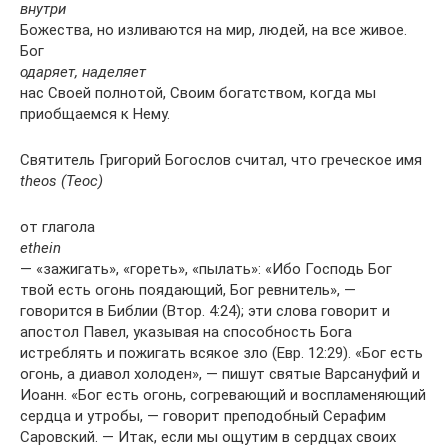
внутри
Божества, но изливаются на мир, людей, на все живое.
Бог
одаряет, наделяет
нас Своей полнотой, Своим богатством, когда мы
приобщаемся к Нему.
Святитель Григорий Богослов считал, что греческое имя
theos (Теос)
от глагола
ethein
— «зажигать», «гореть», «пылать»: «Ибо Господь Бог
твой есть огонь поядающий, Бог ревнитель», —
говорится в Библии (Втор. 4:24); эти слова говорит и
апостол Павел, указывая на способность Бога
истреблять и пожигать всякое зло (Евр. 12:29). «Бог есть
огонь, а диавол холоден», — пишут святые Варсануфий и
Иоанн. «Бог есть огонь, согревающий и воспламеняющий
сердца и утробы, — говорит преподобный Серафим
Саровский. — Итак, если мы ощутим в сердцах своих