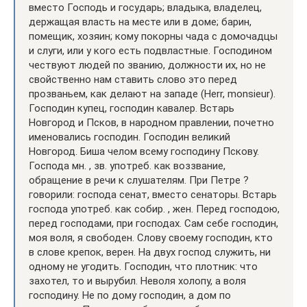
вместо Господь и государь; владыка, владелец,
держащая власть на месте или в доме; барин,
помещик, хозяин; кому покорны чада с домочадцы
и слуги, или у кого есть подвластные. Господином
чествуют людей по званию, должности их, но не
свойственно нам ставить слово это перед
прозваньем, как делают на западе (Herr, monsieur).
Господин купец, господин кавалер. Встарь
Новгород и Псков, в народном правлении, почетно
именовались господин. Господин великий
Новгород. Биша челом всему господину Пскову.
Господа мн. , зв. употреб. как воззвание,
обращение в речи к слушателям. При Петре ?
говорили: господа сенат, вместо сенаторы. Встарь
господа употреб. как собир. , жен. Перед господою,
перед господами, при господах. Сам себе господин,
моя воля, я свободен. Слову своему господин, кто
в слове крепок, верен. На двух господ служить, ни
одному не угодить. Господин, что плотник: что
захотел, то и вырубил. Неволя холопу, а воля
господину. Не по дому господин, а дом по