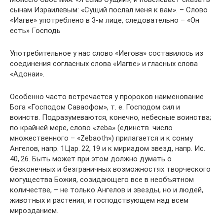
сынам Израилевым: «Сущий послал меня к вам». – Слово
«Иагве» употреблено в 3-м лице, следовательно – «Он
есть» Господь
Употребительное у нас слово «Иегова» составилось из
соединения согласных слова «Иагве» и гласных слова
«Адонаи».
Особенно часто встречается у пророков наименование
Бога «Господом Саваофом», т. е. Господом сил и
воинств. Подразумеваются, конечно, небесные воинства;
по крайней мере, слово «zeba» (единств. число
множественного – «Zebaoth») прилагается и к сонму
Ангелов, напр. 1Цар. 22, 19 и к мириадом звезд, напр. Ис.
40, 26. Быть может при этом должно думать о
безконечных и безграничных возможностях творческого
могущества Божия, созидающего все в необъятном
количестве, – не только Ангелов и звезды, но и людей,
животных и растения, и господствующем над всем
мирозданием.