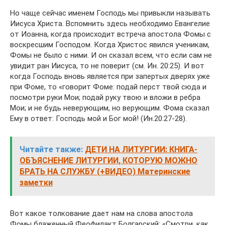
Но чаще сейчас именем Господь мы привыкли называть
Иисуса Христа. Вспомнить здесь необходимо Евангелие
от Иоанна, когда происходит встреча апостола Фомы с
воскресшим Господом. Когда Христос явился ученикам,
Фомы не было с ними. И он сказал всем, что если сам не
увидит ран Иисуса, то не поверит (см. Ин. 20:25). И вот
когда Господь вновь является при запертых дверях уже
при Фоме, то «говорит Фоме: подай перст твой сюда и
посмотри руки Мои; подай руку твою и вложи в ребра
Мои; и не будь неверующим, но верующим. Фома сказал
Ему в ответ: Господь мой и Бог мой! (Ин.20:27-28).
Читайте также:
ДЕТИ НА ЛИТУРГИИ: КНИГА-
ОБЪЯСНЕНИЕ ЛИТУРГИИ, КОТОРУЮ МОЖНО
БРАТЬ НА СЛУЖБУ (+ВИДЕО) Материнские
заметки
Вот какое толкование дает нам на слова апостола
Фомы блаженный Феофилакт Болгарский: «Смотри, как