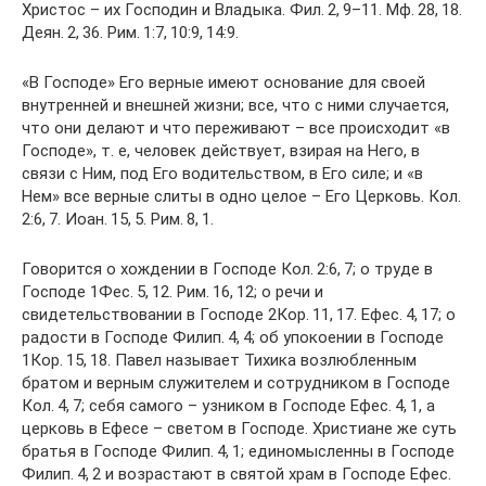
Христос – их Господин и Владыка. Фил. 2, 9–11. Мф. 28, 18.
Деян. 2, 36. Рим. 1:7, 10:9, 14:9.
«В Господе» Его верные имеют основание для своей
внутренней и внешней жизни; все, что с ними случается,
что они делают и что переживают – все происходит «в
Господе», т. е, человек действует, взирая на Него, в
связи с Ним, под Его водительством, в Его силе; и «в
Нем» все верные слиты в одно целое – Его Церковь. Кол.
2:6, 7. Иоан. 15, 5. Рим. 8, 1.
Говорится о хождении в Господе Кол. 2:6, 7; о труде в
Господе 1Фес. 5, 12. Рим. 16, 12; о речи и
свидетельствовании в Господе 2Кор. 11, 17. Ефес. 4, 17; о
радости в Господе Филип. 4, 4; об упокоении в Господе
1Кор. 15, 18. Павел называет Тихика возлюбленным
братом и верным служителем и сотрудником в Господе
Кол. 4, 7; себя самого – узником в Господе Ефес. 4, 1, а
церковь в Ефесе – светом в Господе. Христиане же суть
братья в Господе Филип. 4, 1; единомысленны в Господе
Филип. 4, 2 и возрастают в святой храм в Господе Ефес.