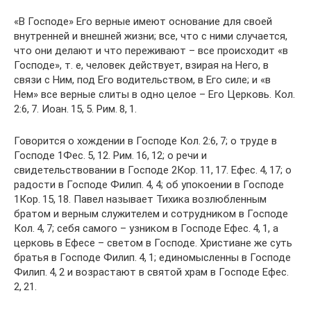
«В Господе» Его верные имеют основание для своей
внутренней и внешней жизни; все, что с ними случается,
что они делают и что переживают – все происходит «в
Господе», т. е, человек действует, взирая на Него, в
связи с Ним, под Его водительством, в Его силе; и «в
Нем» все верные слиты в одно целое – Его Церковь. Кол.
2:6, 7. Иоан. 15, 5. Рим. 8, 1.
Говорится о хождении в Господе Кол. 2:6, 7; о труде в
Господе 1Фес. 5, 12. Рим. 16, 12; о речи и
свидетельствовании в Господе 2Кор. 11, 17. Ефес. 4, 17; о
радости в Господе Филип. 4, 4; об упокоении в Господе
1Кор. 15, 18. Павел называет Тихика возлюбленным
братом и верным служителем и сотрудником в Господе
Кол. 4, 7; себя самого – узником в Господе Ефес. 4, 1, а
церковь в Ефесе – светом в Господе. Христиане же суть
братья в Господе Филип. 4, 1; единомысленны в Господе
Филип. 4, 2 и возрастают в святой храм в Господе Ефес.
2, 21.