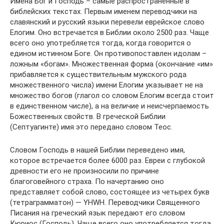
Имена Бог и Господь – самые распространенные в
библейских текстах. Первым именем переводчики на
славянский и русский языки перевели еврейское слово
Елогим. Оно встречается в Библии около 2500 раз. Чаще
всего оно употребляется тогда, когда говорится о
едином истинном Боге. Он противопоставлен идолам –
ложным «богам». Множественная форма (окончание «им»
прибавляется к существительным мужского рода
множественного числа) имени Елогим указывает не на
множество богов (глагол со словом Елогим всегда стоит
в единственном числе), а на величие и неисчерпаемость
Божественных свойств. В греческой Библии
(Септуагинте) имя это передано словом Теос.
Словом Господь в нашей Библии переведено имя,
которое встречается более 6000 раз. Евреи с глубокой
древности его не произносили по причине
благоговейного страха. По начертанию оно
представляет собой слово, состоящее из четырех букв
(тетраграмматон) — YHWH. Переводчики Священного
Писания на греческий язык передают его словом
Кюриос (Господь). Чаще всего оно употребляется тогда,