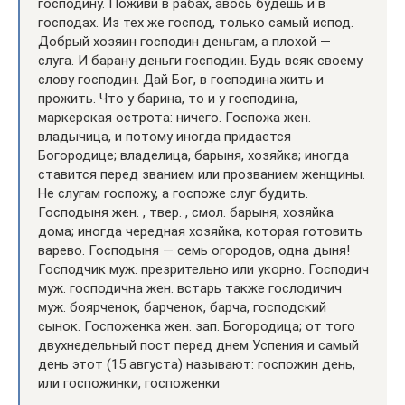
господину. Поживи в рабах, авось будешь и в
господах. Из тех же господ, только самый испод.
Добрый хозяин господин деньгам, а плохой —
слуга. И барану деньги господин. Будь всяк своему
слову господин. Дай Бог, в господина жить и
прожить. Что у барина, то и у господина,
маркерская острота: ничего. Госпожа жен.
владычица, и потому иногда придается
Богородице; владелица, барыня, хозяйка; иногда
ставится перед званием или прозванием женщины.
Не слугам госпожу, а госпоже слуг будить.
Господыня жен. , твер. , смол. барыня, хозяйка
дома; иногда чередная хозяйка, которая готовить
варево. Господыня — семь огородов, одна дыня!
Господчик муж. презрительно или укорно. Господич
муж. господична жен. встарь также гослодичич
муж. боярченок, барченок, барча, господский
сынок. Госпоженка жен. зап. Богородица; от того
двухнедельный пост перед днем Успения и самый
день этот (15 августа) называют: госпожин день,
или госпожинки, госпоженки