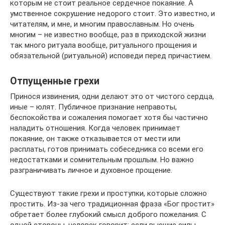
которым не стоит реальное сердечное покаяние. А
умственное сокрушение недорого стоит. Это известно, и
читателям, и мне, и многим православным. Но очень
многим – не известно вообще, раз в приходской жизни
так много ритуала вообще, ритуального прощения и
обязательной (ритуальной) исповеди перед причастием.
Отпущенные грехи
Принося извинения, одни делают это от чистого сердца,
иные – юлят. Публичное признание неправоты,
беспокойства и сожаления помогает хотя бы частично
наладить отношения. Когда человек принимает
покаяние, он также отказывается от мести или
расплаты, готов принимать собеседника со всеми его
недостатками и сомнительным прошлым. Но важно
разграничивать личное и духовное прощение.
Существуют такие грехи и проступки, которые сложно
простить. Из-за чего традиционная фраза «Бог простит»
обретает более глубокий смысл доброго пожелания. С
одной стороны, человек говорит: если высшие силы