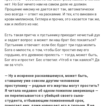
нет. Но Бог ничего нам на самом деле не должен.
Прощение никому не дается вот так, автоматически:
оно всегда — ответ на раскаяние. И тех, кто виновен в
крови миллионов, Гитлера и прочих, это касается так же,
как и любого из нас.
Есть такая притча: к пустыннику приходит нечистый дух
и задает вопрос: а может ли наш брат бес покаяться?
Пустынник отвечает: если бес будет три года молить
Бога о милости, о том, чтобы Бог простил ему его
гордыню, его древнюю прелесть — тогда, может быть,
Бог его и простит. Бес ответил: «Чтоб я так каялся?! Да
ни за что!».
— Ну а искренне раскаявшемуся, может быть,
ставшему уже совсем другим человеком
преступнику — родные его жертвы могут простить?
Я читала недавно об одном пожилом американце —
он переписывается с убийцей своего сына-
студента, отбывающим пожизненный срок,
помогает ему, даже навещает его в тюрьме. Я не