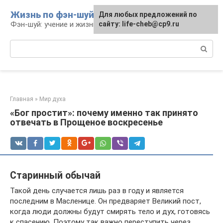
Перейти
Жизнь по фэн-шуй
Для любых предложений по
Для любых предложений по
к
Фэн-шуй: учение и жизнь
сайту: life-cheb@cp9.ru
сайту: life-cheb@cp9.ru
контенту
Поиск:
Главная
»
Мир духа
«Бог простит»: почему именно так принято
отвечать в Прощеное воскресенье
Старинный обычай
Такой день случается лишь раз в году и является
последним в Масленице. Он предваряет Великий пост,
когда люди должны будут смирять тело и дух, готовясь
к спасению. Поэтому так важно переступить через