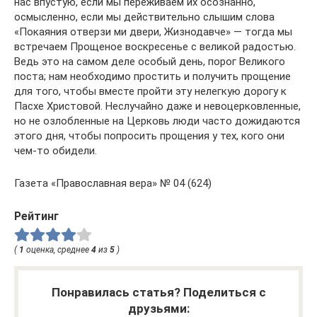
нас впустую, если мы переживаем их осознанно,
осмысленно, если мы действительно слышим слова
«Покаяния отверзи ми двери, Жизнодавче» — тогда мы
встречаем Прощеное воскресенье с великой радостью.
Ведь это на самом деле особый день, порог Великого
поста; нам необходимо простить и получить прощение
для того, чтобы вместе пройти эту нелегкую дорогу к
Пасхе Хрис­товой. Неслучайно даже и невоцерковленные,
но не озлобленные на Церковь люди часто дожидаются
этого дня, чтобы попросить прощения у тех, кого они
чем-то обидели.
Газета «Православная вера» № 04 (624)
Рейтинг
(
1
оценка, среднее
4
из
5
)
Понравилась статья? Поделиться с
друзьями: