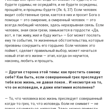
будете судимы; не осуждайте, и не будете осуждены;
прощайте, и прощены будете (Лк. 6, 37). Если человек
видит собственные грехи, кается в них и просит Бога о
помощи — это смирение, а смиренный человек — это
всегда любящий человек, здесь неразрывная связь. Если
человек, зная свои грехи, замыкается в гордости: «Да,
вот, я так живу, жил и буду жить» — Бог может послать
ему те события, те жизненные обстоятельства, которые
призваны сокрушить его гордыню. Если человек это
поймет, сделает правильный выбор, может начаться
новый этап его жизни — этап, когда он научится,
наконец, любить и прощать.
— Другая сторона этой темы: как простить самому
себе? Как быть, если совершенный грех преследует
тебя всю жизнь, не давая покоя… И несмотря на то,
что он исповедан, и даже епитимия исполнена?
— То, что человека всю жизнь преследует совершенный
когда-то грех, то, что исповедь боли не снимает — не
повод отчаиваться, напротив. Здесь можно привести