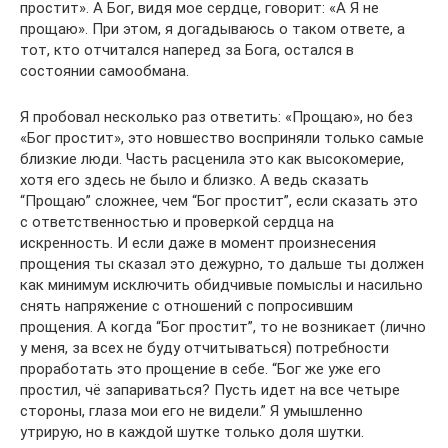
простит». А Бог, видя мое сердце, говорит: «А Я не
прощаю». При этом, я догадываюсь о таком ответе, а
тот, кто отчитался наперед за Бога, остался в
состоянии самообмана.
Я пробовал несколько раз ответить: «Прощаю», но без
«Бог простит», это новшество восприняли только самые
близкие люди. Часть расценила это как высокомерие,
хотя его здесь не было и близко. А ведь сказать
“Прощаю” сложнее, чем “Бог простит”, если сказать это
с ответственностью и проверкой сердца на
искренность. И если даже в момент произнесения
прощения ты сказал это дежурно, то дальше ты должен
как минимум исключить обидчивые помыслы и насильно
снять напряжение с отношений с попросившим
прощения. А когда “Бог простит”, то не возникает (лично
у меня, за всех не буду отчитываться) потребности
проработать это прощение в себе. “Бог же уже его
простил, чё запариваться? Пусть идет на все четыре
стороны, глаза мои его не видели.” Я умышленно
утрирую, но в каждой шутке только доля шутки.