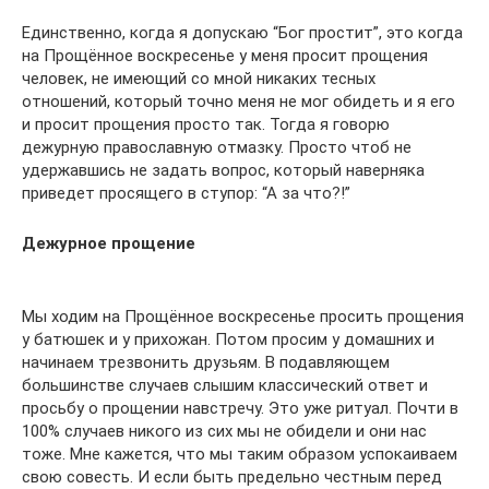
Единственно, когда я допускаю “Бог простит”, это когда
на Прощённое воскресенье у меня просит прощения
человек, не имеющий со мной никаких тесных
отношений, который точно меня не мог обидеть и я его
и просит прощения просто так. Тогда я говорю
дежурную православную отмазку. Просто чтоб не
удержавшись не задать вопрос, который наверняка
приведет просящего в ступор: “А за что?!”
Дежурное прощение
Мы ходим на Прощённое воскресенье просить прощения
у батюшек и у прихожан. Потом просим у домашних и
начинаем трезвонить друзьям. В подавляющем
большинстве случаев слышим классический ответ и
просьбу о прощении навстречу. Это уже ритуал. Почти в
100% случаев никого из сих мы не обидели и они нас
тоже. Мне кажется, что мы таким образом успокаиваем
свою совесть. И если быть предельно честным перед