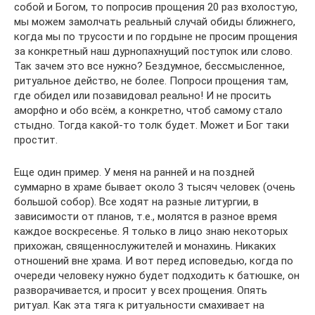
собой и Богом, то попросив прощения 20 раз вхолостую,
мы можем замолчать реальный случай обиды ближнего,
когда мы по трусости и по гордыне не просим прощения
за конкретный наш дурнопахнущий поступок или слово.
Так зачем это все нужно? Бездумное, бессмысленное,
ритуальное действо, не более. Попроси прощения там,
где обидел или позавидовал реально! И не просить
аморфно и обо всём, а конкретно, чтоб самому стало
стыдно. Тогда какой-то толк будет. Может и Бог таки
простит.
Еще один пример. У меня на ранней и на поздней
суммарно в храме бывает около 3 тысяч человек (очень
большой собор). Все ходят на разные литургии, в
зависимости от планов, т.е., молятся в разное время
каждое воскресенье. Я только в лицо знаю некоторых
прихожан, священнослужителей и монахинь. Никаких
отношений вне храма. И вот перед исповедью, когда по
очереди человеку нужно будет подходить к батюшке, он
разворачивается, и просит у всех прощения. Опять
ритуал. Как эта тяга к ритуальности смахивает на