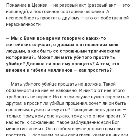
Покаяние в Церкви — не разовый акт (разовый акт — это
исповедь), а постоянное состояние человека. А
неспособность простить другому — это от собственной
нераскаянности.
— Мы с Вами все время говорим о каких-то
житейских случаях, о драмах в отношениях меж
людьми, а как быть со страшными трагическими
историями?.. Может ли мать убитого простить
убийце? Должна ли она ему прощать? А тем, кто
виновен в гибели миллионов — как простить?
— Мать убитого убийце прощать не должна. Такой
обязанности на нее не наложено. И никто от нее этого
требовать не вправе. Но в этом случае нужно спросить о
другом: а просит ли убийца прощения, хочет ли он быть
прощеным, нужно ли ему это? Прощение ведь дается —
только тому, кому оно нужно, тому, кто о нем просит. У
нас есть, к сожалению, такое заблуждение: если Бог
милостив, значит, Он в любом случае должен нам все
простить — осознаем ли мы свои грехи, каемся в них или