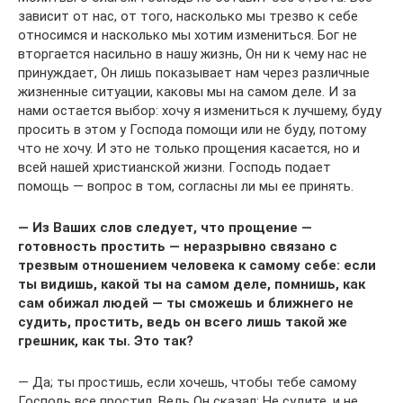
зависит от нас, от того, насколько мы трезво к себе
относимся и насколько мы хотим измениться. Бог не
вторгается насильно в нашу жизнь, Он ни к чему нас не
принуждает, Он лишь показывает нам через различные
жизненные ситуации, каковы мы на самом деле. И за
нами остается выбор: хочу я измениться к лучшему, буду
просить в этом у Господа помощи или не буду, потому
что не хочу. И это не только прощения касается, но и
всей нашей христианской жизни. Господь подает
помощь — вопрос в том, согласны ли мы ее принять.
— Из Ваших слов следует, что прощение —
готовность простить — неразрывно связано с
трезвым отношением человека к самому себе: если
ты видишь, какой ты на самом деле, помнишь, как
сам обижал людей — ты сможешь и ближнего не
судить, простить, ведь он всего лишь такой же
грешник, как ты. Это так?
— Да; ты простишь, если хочешь, чтобы тебе самому
Господь все простил. Ведь Он сказал: Не судите, и не