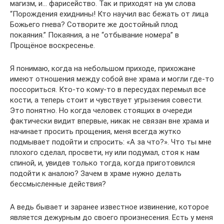
магизм, и… фарисейство. Так и приходят на ум слова
“Порождения ехиднины! Кто научил вас бежать от лица
Божьего гнева? Сотворите же достойный плод
покаяния.” Покаяния, а не “отбывание номера” в
Прощёное воскресенье.
Я понимаю, когда на небольшом приходе, прихожане
имеют отношения между собой вне храма и могли где-то
поссориться. Кто-то кому-то в пересудах перемыл все
кости, а теперь стоит и чувствует угрызения совести.
Это понятно. Но когда человек стоящих в очереди
фактически видит впервые, никак не связан вне храма и
начинает просить прощения, меня всегда жутко
подмывает подойти и спросить: «А за что?». Что ты мне
плохого сделал, просвети, ну или подумал, стоя к нам
спиной, и, увидев только тогда, когда приготовился
подойти к аналою? Зачем в храме нужно делать
бессмысленные действия?
А ведь бывает и заранее известное извинение, которое
является дежурным до своего произнесения. Есть у меня