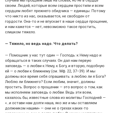
случаев мы прощаем лишь на словах, но не в сердце
своем. Людей, которые всем сердцем простили и всем
сердцем любят прежнего обидчика — единицы. Потому
что никто из нас, оказывается, не свободен от
гордости. Она-то и не впускает в наше сердце прощение,
и нам кажется — нет, невозможно такое простить,
слишком тяжело.
— Тяжело, но ведь надо. Что делать?
— Помощник у нас тут один — Господь: к Нему надо и
обращаться в таких случаях. Он дал нам первую
заповедь — о любви к Нему, к Богу, и вторую, подобную
ей — о любви к ближнему (см.: Мф. 22, 37–39). И мы
должны все время себя спрашивать: а люблю ли я Бога?
Люблю ли ближнего? Если любим, значит, должны
простить. Вопрос о прощении — это вопрос о том, как
мы исполняем заповедь о любви. Ведь эти всем,
казалось бы, известные слова из молитвы Господней —
«…и остави нам долги наша, яко же и мы оставляем
должником нашим» — они не о грехах каких-то