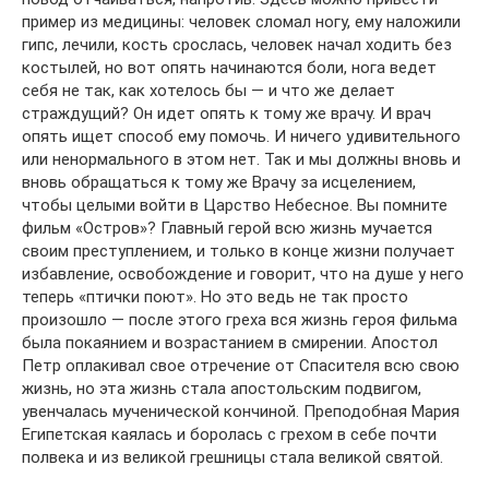
пример из медицины: человек сломал ногу, ему наложили
гипс, лечили, кость срослась, человек начал ходить без
костылей, но вот опять начинаются боли, нога ведет
себя не так, как хотелось бы — и что же делает
страждущий? Он идет опять к тому же врачу. И врач
опять ищет способ ему помочь. И ничего удивительного
или ненормального в этом нет. Так и мы должны вновь и
вновь обращаться к тому же Врачу за исцелением,
чтобы целыми войти в Царство Небесное. Вы помните
фильм «Остров»? Главный герой всю жизнь мучается
своим преступлением, и только в конце жизни получает
избавление, освобождение и говорит, что на душе у него
теперь «птички поют». Но это ведь не так просто
произошло — после этого греха вся жизнь героя фильма
была покаянием и возрастанием в смирении. Апостол
Петр оплакивал свое отречение от Спасителя всю свою
жизнь, но эта жизнь стала апостольским подвигом,
увенчалась мученической кончиной. Преподобная Мария
Египетская каялась и боролась с грехом в себе почти
полвека и из великой грешницы стала великой святой.