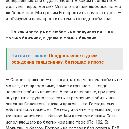
совершенных, они о долге любви. В каком неоплатном
долгу мы перед Богом? Мы не ответили любовью на Его
любовь к нам. Мы просим Его простить нам этот долг —
и обязуемся сами простить тем, кто недолюбил нас.
— Но как часто у нас любить не получается — не
только ближних, а даже и самых близких.
Читайте также:
Поздравление с днем
рождения священнику, батюшке в прозе
— Самое страшное — не тогда, когда человек любить не
может, это преодолимо; самое страшное — когда
человек любить не хочет. А если в человеке, при всех
внутренних трудностях, есть стремление любить, как
завещал Спаситель, даже и врагов — то Господь ему
обязательно поможет. Потому что это стремление, это
желание человека — благое. Мы в псалме славим Бога,
исполняющаго во благих желание твое (Пс. 102, 5).
Молитвы о благом Господь не оставит без ответа. Всё