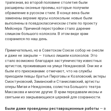
трапезная, во второй половине столетия были
расширены оконные проемы, которые получили
обрамление в русском стиле. В конце века были
заменены верхние ярусы колокольни: новые были
выполнены в псевдоклассическом стиле по проекту
Мейснера. Причиной перестройки стало дарение
слишком большого колокола. В этом виде храм
сохранился по наш день.
Примечательно, но в Советском Союзе собор не снесли
и даже не закрыли — только лишили колоколов. Это
стало возможно благодаря заступничеству известных
артистов, проживавших на улице Неждановой. Они же и
были его прихожанами: отмечают, что на службы
приходили певцы братья Пироговы и Козловский, актеры
Смоктуновский, Заманский и Станиславский, артисты
оперы Мигая и Неждонова, солистка Большого театра
Максакова и многие другие. В храм передавали иконы и
святыни из закрывающихся церквей для сохранности.
Были даже проведены реставрационные работы
— в