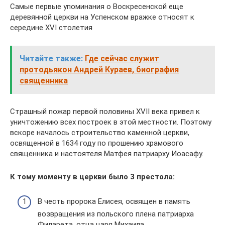
Самые первые упоминания о Воскресенской еще
деревянной церкви на Успенском вражке относят к
середине XVI столетия
Читайте также:
Где сейчас служит
протодьякон Андрей Кураев, биография
священника
Страшный пожар первой половины XVII века привел к
уничтожению всех построек в этой местности. Поэтому
вскоре началось строительство каменной церкви,
освященной в 1634 году по прошению храмового
священника и настоятеля Матфея патриарху Иоасафу.
К тому моменту в церкви было 3 престола:
В честь пророка Елисея, освящен в память
возвращения из польского плена патриарха
Филарета, отца царя Михаила.