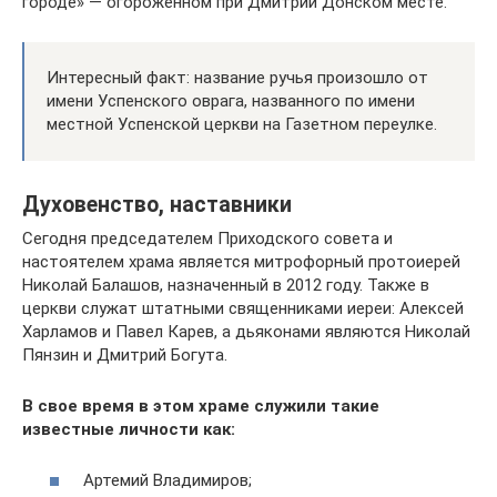
городе» — огороженном при Дмитрии Донском месте.
Интересный факт: название ручья произошло от
имени Успенского оврага, названного по имени
местной Успенской церкви на Газетном переулке.
Духовенство, наставники
Сегодня председателем Приходского совета и
настоятелем храма является митрофорный протоиерей
Николай Балашов, назначенный в 2012 году. Также в
церкви служат штатными священниками иереи: Алексей
Харламов и Павел Карев, а дьяконами являются Николай
Пянзин и Дмитрий Богута.
В свое время в этом храме служили такие
известные личности как:
Артемий Владимиров;