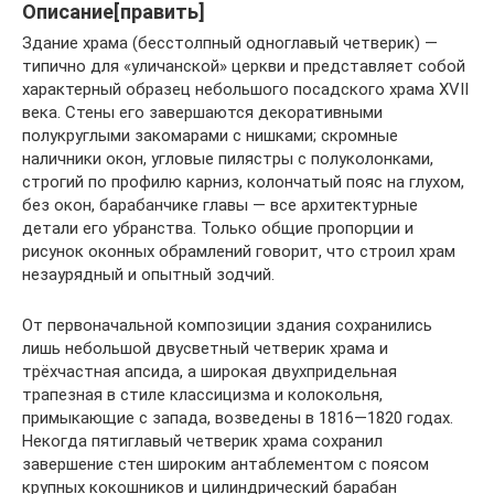
Описание[править]
Здание храма (бесстолпный одноглавый четверик) —
типично для «уличанской» церкви и представляет собой
характерный образец небольшого посадского храма XVII
века. Стены его завершаются декоративными
полукруглыми закомарами с нишками; скромные
наличники окон, угловые пилястры с полуколонками,
строгий по профилю карниз, колончатый пояс на глухом,
без окон, барабанчике главы — все архитектурные
детали его убранства. Только общие пропорции и
рисунок оконных обрамлений говорит, что строил храм
незаурядный и опытный зодчий.
От первоначальной композиции здания сохранились
лишь небольшой двусветный четверик храма и
трёхчастная апсида, а широкая двухпридельная
трапезная в стиле классицизма и колокольня,
примыкающие с запада, возведены в 1816—1820 годах.
Некогда пятиглавый четверик храма сохранил
завершение стен широким антаблементом с поясом
крупных кокошников и цилиндрический барабан