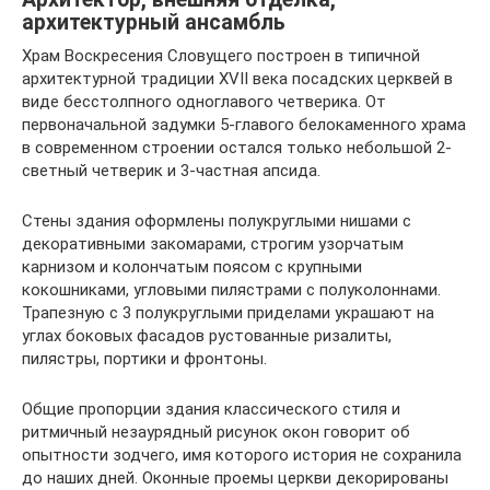
архитектурный ансамбль
Храм Воскресения Словущего построен в типичной
архитектурной традиции XVII века посадских церквей в
виде бесстолпного одноглавого четверика. От
первоначальной задумки 5-главого белокаменного храма
в современном строении остался только небольшой 2-
светный четверик и 3-частная апсида.
Стены здания оформлены полукруглыми нишами с
декоративными закомарами, строгим узорчатым
карнизом и колончатым поясом с крупными
кокошниками, угловыми пилястрами с полуколоннами.
Трапезную с 3 полукруглыми приделами украшают на
углах боковых фасадов рустованные ризалиты,
пилястры, портики и фронтоны.
Общие пропорции здания классического стиля и
ритмичный незаурядный рисунок окон говорит об
опытности зодчего, имя которого история не сохранила
до наших дней. Оконные проемы церкви декорированы