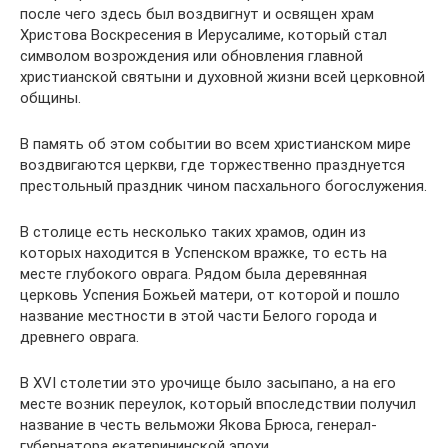
после чего здесь был воздвигнут и освящен храм
Христова Воскресения в Иерусалиме, который стал
символом возрождения или обновления главной
христианской святыни и духовной жизни всей церковной
общины.
В память об этом событии во всем христианском мире
воздвигаются церкви, где торжественно празднуется
престольный праздник чином пасхального богослужения.
В столице есть несколько таких храмов, один из
которых находится в Успенском вражке, то есть на
месте глубокого оврага. Рядом была деревянная
церковь Успения Божьей матери, от которой и пошло
название местности в этой части Белого города и
древнего оврага.
В XVI столетии это урочище было засыпано, а на его
месте возник переулок, который впоследствии получил
название в честь вельможи Якова Брюса, генерал-
губернатора екатерининской эпохи.