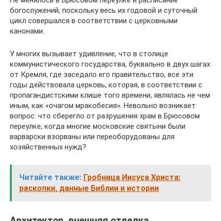
Не менялось в Брюсовом переулке и расписание
богослужений, поскольку весь их годовой и суточный
цикл совершался в соответствии с церковными
канонами.
У многих вызывает удивление, что в столице
коммунистического государства, буквально в двух шагах
от Кремля, где заседало его правительство, все эти
годы действовала церковь, которая, в соответствии с
пропагандистскими клише того времени, являлась не чем
иным, как «очагом мракобесия». Невольно возникает
вопрос: что сберегло от разрушения храм в Брюсовом
переулке, когда многие московские святыни были
варварски взорваны или переоборудованы для
хозяйственных нужд?
Читайте также:
Гробница Иисуса Христа:
раскопки, данные Библии и истории
Архитектор, внешняя отделка,