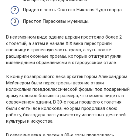
Придел в честь Святого Николая Чудотворца.
Престол Параскевы мученицы.
В неизменном виде здание церкви простояло более 2
столетий, а затем в начале XIX века перестроили
звонницу и трапезную часть храма, а чуть позже
расширили оконные проемы, которые отштукатурили
килевидными обрамлениями в старорусском стиле.
К концу позапрошлого века архитектором Александром
Мейснером были перестроены верхние этажи
колокольни псевдоклассической формы под подаренный
храму колокол большего размера, что можно видеть в
современном здании. В 30-е годы прошлого столетия
были сняты все колокола, но храм продолжал свою
работу, благодаря заступничеству известных деятелей
культуры и искусства.
В середине века, а затем в 80-е годы проводились