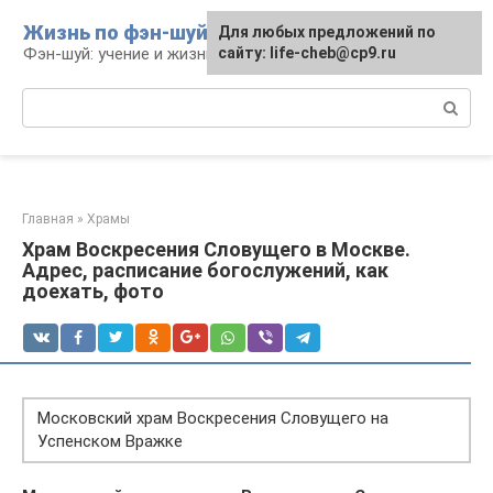
Перейти
Жизнь по фэн-шуй
Для любых предложений по
Для любых предложений по
к
Фэн-шуй: учение и жизнь
сайту: life-cheb@cp9.ru
сайту: life-cheb@cp9.ru
контенту
Поиск:
Главная
»
Храмы
Храм Воскресения Словущего в Москве.
Адрес, расписание богослужений, как
доехать, фото
Московский храм Воскресения Словущего на
Успенском Вражке