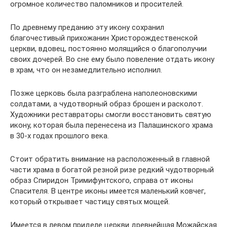
огромное количество паломников и просителей.
По древнему преданию эту икону сохранил
благочестивый прихожанин Христорождественской
церкви, вдовец, постоянно молящийся о благополучии
своих дочерей. Во сне ему было повеление отдать икону
в храм, что он незамедлительно исполнил.
Позже церковь была разграблена наполеоновскими
солдатами, а чудотворный образ брошен и расколот.
Художники реставраторы смогли восстановить святую
икону, которая была перенесена из Палашинского храма
в 30-х годах прошлого века.
Стоит обратить внимание на расположенный в главной
части храма в богатой резной ризе редкий чудотворный
образ Спиридон Тримифунтского, справа от иконы
Спасителя. В центре иконы имеется маленький ковчег,
который открывает частицу святых мощей.
Имеется в левом приделе церкви древнейшая Можайская