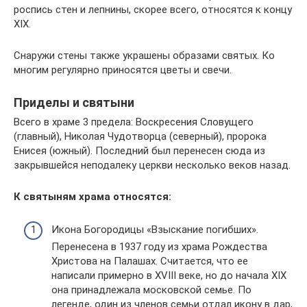
роспись стен и лепнины, скорее всего, относятся к концу
XIX.
Снаружи стены также украшены образами святых. Ко
многим регулярно приносятся цветы и свечи.
Приделы и святыни
Всего в храме 3 предела: Воскресения Словущего
(главный), Николая Чудотворца (северный), пророка
Енисея (южный). Последний был перенесен сюда из
закрывшейся неподалеку церкви несколько веков назад.
К святыням храма относятся:
Икона Богородицы «Взыскание погибших».
Перенесена в 1937 году из храма Рождества
Христова на Палашах. Считается, что ее
написали примерно в XVIII веке, но до начала XIX
она принадлежала московской семье. По
легенде, один из членов семьи отдал икону в дар,