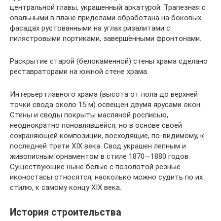
центральной главы, украшенный аркатурой. Трапезная с
овальными в плане приделами обработана на боковых
фасадах рустованными на углах ризалитами с
пилястровыми портиками, завершёнными фронтонами.
Раскрытие старой (белокаменной) стены храма сделано
реставраторами на южной стене храма.
Интерьер главного храма (высота от пола до верхней
точки свода около 15 м) освещён двумя ярусами окон.
Стены и своды покрыты масляной росписью,
неоднократно поновлявшейся, но в основе своей
сохраняющей композиции, восходящие, по-видимому, к
последней трети XIX века. Свод украшен лепным и
живописным орнаментом в стиле 1870—1880 годов.
Существующие ныне белые с позолотой резные
иконостасы относятся, насколько можно судить по их
стилю, к самому концу XIX века.
История строительства