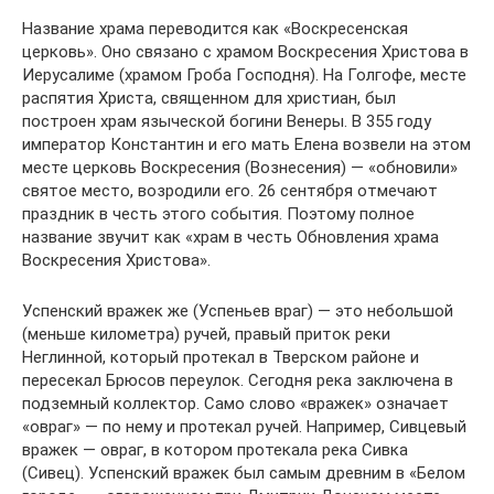
Название храма переводится как «Воскресенская
церковь». Оно связано с храмом Воскресения Христова в
Иерусалиме (храмом Гроба Господня). На Голгофе, месте
распятия Христа, священном для христиан, был
построен храм языческой богини Венеры. В 355 году
император Константин и его мать Елена возвели на этом
месте церковь Воскресения (Вознесения) — «обновили»
святое место, возродили его. 26 сентября отмечают
праздник в честь этого события. Поэтому полное
название звучит как «храм в честь Обновления храма
Воскресения Христова».
Успенский вражек же (Успеньев враг) — это небольшой
(меньше километра) ручей, правый приток реки
Неглинной, который протекал в Тверском районе и
пересекал Брюсов переулок. Сегодня река заключена в
подземный коллектор. Само слово «вражек» означает
«овраг» — по нему и протекал ручей. Например, Сивцевый
вражек — овраг, в котором протекала река Сивка
(Сивец). Успенский вражек был самым древним в «Белом