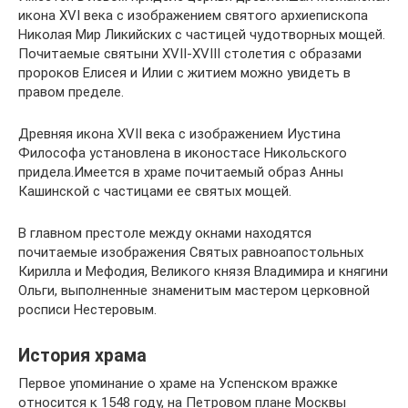
икона XVI века с изображением святого архиепископа
Николая Мир Ликийских с частицей чудотворных мощей.
Почитаемые святыни XVII-XVIII столетия с образами
пророков Елисея и Илии с житием можно увидеть в
правом пределе.
Древняя икона XVII века с изображением Иустина
Философа установлена в иконостасе Никольского
придела.Имеется в храме почитаемый образ Анны
Кашинской с частицами ее святых мощей.
В главном престоле между окнами находятся
почитаемые изображения Святых равноапостольных
Кирилла и Мефодия, Великого князя Владимира и княгини
Ольги, выполненные знаменитым мастером церковной
росписи Нестеровым.
История храма
Первое упоминание о храме на Успенском вражке
относится к 1548 году, на Петровом плане Москвы