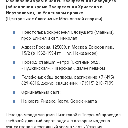
Московский храм в честь Воскресения Словущего
(обновления храма Воскресения Христова в
Иерусалиме), на Успенском вражке
(Центральное благочиние Московской епархии)
Престолы: Воскресения Словущего (главный),
прор. Елисея и свт. Николая
Адрес: Россия, 125009, г. Москва, Брюсов пер.,
15/2 (в 1962-1994 гг. — ул. Нежданова)
Проезд: станция метро “Охотный ряд”,
«Пушкинская», «Тверская», далее пешком
Телефоны: общ. вопросы, расписание +7 (495)
629-6616, дежур. священник +7 (915) 218-7199
Официальный сайт:
На карте: Яндекс.Карта, Google-карта
Некогда между улицами Никитской и Тверской проходил
глубокий длинный овраг, рядом с которым издавна
существовал деревянный храм в честь Успения