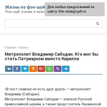
Перейти
Жизнь по фэн-шуй
Для любых предложений по
Для любых предложений по
к
Фэн-шуй: учение и жизнь
сайту: life-cheb@cp9.ru
сайту: life-cheb@cp9.ru
контенту
Поиск:
Главная
»
Храмы
Митрополит Владимир Сабодан. Кто мог бы
стать Патриархом вместо Кирилла
«В пост главное не есть друг друга» — митрополит
Владимир (Сабодан).
Митрополит Владимир Сабодан — епископ Русской
православной церкви, а также предстоятель Украинской