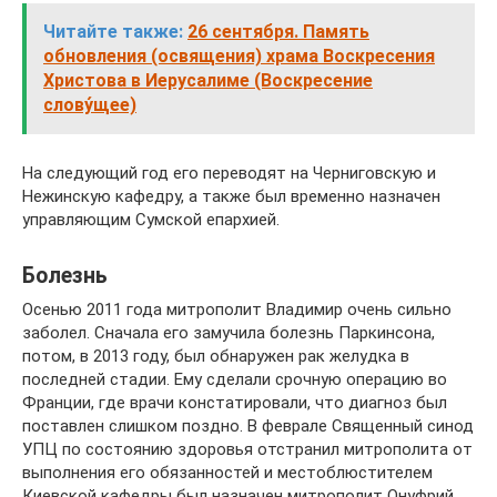
Читайте также:
26 сентября. Память
обновления (освящения) храма Воскресения
Христова в Иерусалиме (Воскресение
слову́щее)
На следующий год его переводят на Черниговскую и
Нежинскую кафедру, а также был временно назначен
управляющим Сумской епархией.
Болезнь
Осенью 2011 года митрополит Владимир очень сильно
заболел. Сначала его замучила болезнь Паркинсона,
потом, в 2013 году, был обнаружен рак желудка в
последней стадии. Ему сделали срочную операцию во
Франции, где врачи констатировали, что диагноз был
поставлен слишком поздно. В феврале Священный синод
УПЦ по состоянию здоровья отстранил митрополита от
выполнения его обязанностей и местоблюстителем
Киевской кафедры был назначен митрополит Онуфрий