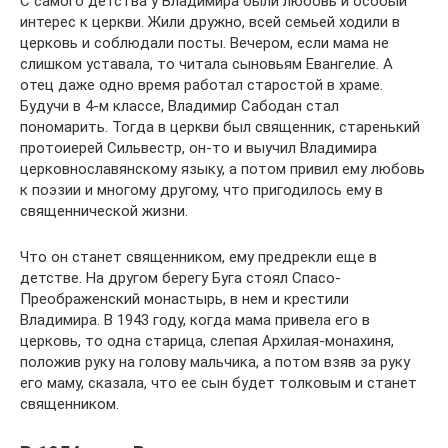
С самого детства у Владимира были любовь и особый
интерес к церкви. Жили дружно, всей семьей ходили в
церковь и соблюдали посты. Вечером, если мама не
слишком уставала, то читала сыновьям Евангелие. А
отец даже одно время работал старостой в храме.
Будучи в 4-м классе, Владимир Сабодан стал
пономарить. Тогда в церкви был священник, старенький
протоиерей Сильвестр, он-то и выучил Владимира
церковнославянскому языку, а потом привил ему любовь
к поэзии и многому другому, что пригодилось ему в
священнической жизни.
Что он станет священником, ему предрекли еще в
детстве. На другом берегу Буга стоял Спасо-
Преображенский монастырь, в нем и крестили
Владимира. В 1943 году, когда мама привела его в
церковь, то одна старица, слепая Архилая-монахиня,
положив руку на голову мальчика, а потом взяв за руку
его маму, сказала, что ее сын будет толковым и станет
священником.