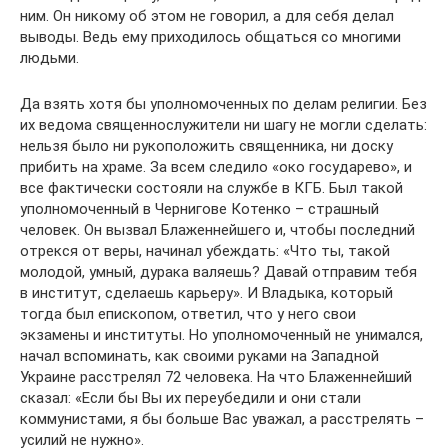
ним. Он никому об этом не говорил, а для себя делал
выводы. Ведь ему приходилось общаться со многими
людьми.
Да взять хотя бы уполномоченных по делам религии. Без
их ведома священнослужители ни шагу не могли сделать:
нельзя было ни рукоположить священника, ни доску
прибить на храме. За всем следило «око государево», и
все фактически состояли на службе в КГБ. Был такой
уполномоченный в Чернигове Котенко – страшный
человек. Он вызвал Блаженнейшего и, чтобы последний
отрекся от веры, начинал убеждать: «Что ты, такой
молодой, умный, дурака валяешь? Давай отправим тебя
в институт, сделаешь карьеру». И Владыка, который
тогда был епископом, ответил, что у него свои
экзамены и институты. Но уполномоченный не унимался,
начал вспоминать, как своими руками на Западной
Украине расстрелял 72 человека. На что Блаженнейший
сказал: «Если бы Вы их переубедили и они стали
коммунистами, я бы больше Вас уважал, а расстрелять –
усилий не нужно».