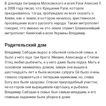
В докладе патриарха Московского и всея Руси Алексия II
в 2008 году писал, что Крещение Руси, которое
праздновалось тогда, пробуждало их всех сказать о
Киеве, как о земле, в котором началось христианское
просвещение всего русского народа. Также митрополит
говорил, что именно на это земле служит Блаженнейший
митрополит Киевский и всея Украины Владимир.
Родительский дом
Владимир Сабодан вырос в обычной сельской семье, и
было у него еще три брата: Михаил, Александр и Степан.
Отец любил рыбачить, и у него даже была лодка. Мать в
основном занималась домом, замуж она вышла в
шестнадцать лет и была моложе супруга. Ей было очень
тяжело справляться с пятерыми мужиками, но, слава
Богу, все были здоровы. Спасал приусадебный участок,
на котором они выращивали картошку, и рыбалка.
Владимир Сабодан в семье был самым младшим, и его
главным заданием была уборка в доме.