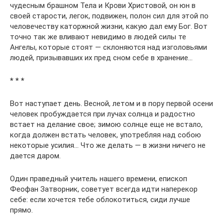
чудесным брашном Тела и Крови Христовой, он юн в
своей старости, легок, подвижен, полон сил для этой по
человечеству каторжной жизни, какую дал ему Бог. Вот
точно так же вливают невидимо в людей силы те
Ангелы, которые стоят — склоняются над изголовьями
людей, призывавших их пред сном себе в хранение…
* * *
Вот наступает день. Весной, летом и в пору первой осени
человек пробуждается при лучах солнца и радостно
встает на делание свое; зимою солнце еще не встало,
когда должен встать человек, употребляя над собою
некоторые усилия… Что же делать — в жизни ничего не
дается даром.
Один праведный учитель нашего времени, епископ
Феофан Затворник, советует всегда идти наперекор
себе: если хочется тебе облокотиться, сиди лучше
прямо.