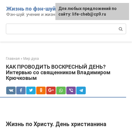
Перейти
Жизнь по фэн-шуй
Для любых предложений по
Для любых предложений по
к
Фэн-шуй: учение и жизнь
сайту: life-cheb@cp9.ru
сайту: life-cheb@cp9.ru
контенту
Поиск:
Главная
»
Мир духа
КАК ПРОВОДИТЬ ВОСКРЕСНЫЙ ДЕНЬ?
Интервью со священником Владимиром
Крючковым
Жизнь по Христу. День христианина