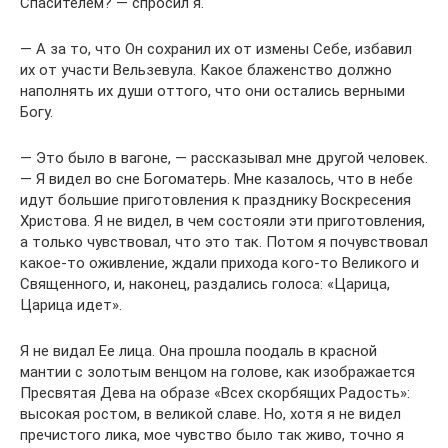
Спасителем? — спросил я.
— А за то, что Он сохранил их от измены Себе, избавил
их от участи Вельзевула. Какое блаженство должно
наполнять их души оттого, что они остались верными
Богу.
— Это было в вагоне, — рассказывал мне другой человек.
— Я видел во сне Богоматерь. Мне казалось, что в небе
идут большие приготовления к празднику Воскресения
Христова. Я не видел, в чем состояли эти приготовления,
а только чувствовал, что это так. Потом я почувствовал
какое-то оживление, ждали прихода кого-то Великого и
Священного, и, наконец, раздались голоса: «Царица,
Царица идет».
Я не видал Ее лица. Она прошла поодаль в красной
мантии с золотым венцом на голове, как изображается
Пресвятая Дева на образе «Всех скорбящих Радость»:
высокая ростом, в великой славе. Но, хотя я не видел
пречистого лика, мое чувство было так живо, точно я