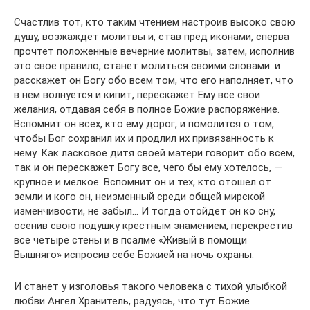
Счастлив тот, кто таким чтением настроив высоко свою
душу, возжаждет молитвы и, став пред иконами, сперва
прочтет положенные вечерние молитвы, затем, исполнив
это свое правило, станет молиться своими словами: и
расскажет он Богу обо всем том, что его наполняет, что
в нем волнуется и кипит, перескажет Ему все свои
желания, отдавая себя в полное Божие распоряжение.
Вспомнит он всех, кто ему дорог, и помолится о том,
чтобы Бог сохранил их и продлил их привязанность к
нему. Как ласковое дитя своей матери говорит обо всем,
так и он перескажет Богу все, чего бы ему хотелось, —
крупное и мелкое. Вспомнит он и тех, кто отошел от
земли и кого он, неизменный среди общей мирской
изменчивости, не забыл… И тогда отойдет он ко сну,
осенив свою подушку крестным знамением, перекрестив
все четыре стены и в псалме «Живый в помощи
Вышняго» испросив себе Божией на ночь охраны.
И станет у изголовья такого человека с тихой улыбкой
любви Ангел Хранитель, радуясь, что тут Божие