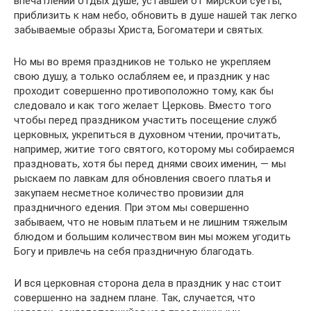
впечатлений отдых душе, уставшей от мирской суеты,
приблизить к нам небо, обновить в душе нашей так легко
забываемые образы Христа, Богоматери и святых.
Но мы во время праздников не только не укрепляем
свою душу, а только ослабляем ее, и праздник у нас
проходит совершенно противоположно тому, как бы
следовало и как того желает Церковь. Вместо того
чтобы перед праздником участить посещение служб
церковных, укрепиться в духовном чтении, прочитать,
например, житие того святого, которому мы собираемся
праздновать, хотя бы перед днями своих именин, — мы
рыскаем по лавкам для обновления своего платья и
закупаем несметное количество провизии для
праздничного едения. При этом мы совершенно
забываем, что не новым платьем и не лишним тяжелым
блюдом и большим количеством вин мы можем угодить
Богу и привлечь на себя праздничную благодать.
И вся церковная сторона дела в праздник у нас стоит
совершенно на заднем плане. Так, случается, что