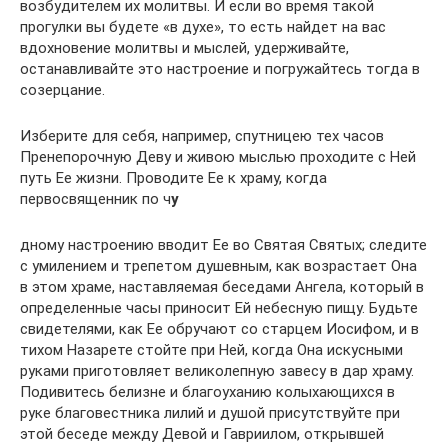
возбудителем их молитвы. И если во время такой
прогулки вы будете «в духе», то есть найдет на вас
вдохновение молитвы и мыслей, удерживайте,
останавливайте это настроение и погружайтесь тогда в
созерцание.
Изберите для себя, например, спутницею тех часов
Пренепорочную Деву и живою мыслью проходите с Ней
путь Ее жизни. Проводите Ее к храму, когда
первосвященник по ч
у
дному настроению вводит Ее во Святая Святых; следите
с умилением и трепетом душевным, как возрастает Она
в этом храме, наставляемая беседами Ангела, который в
определенные часы приносит Ей небесную пищу. Будьте
свидетелями, как Ее обручают со старцем Иосифом, и в
тихом Назарете стойте при Ней, когда Она искусными
руками приготовляет великолепную завесу в дар храму.
Подивитесь белизне и благоуханию колыхающихся в
руке благовестника лилий и душой присутствуйте при
этой беседе между Девой и Гавриилом, открывшей