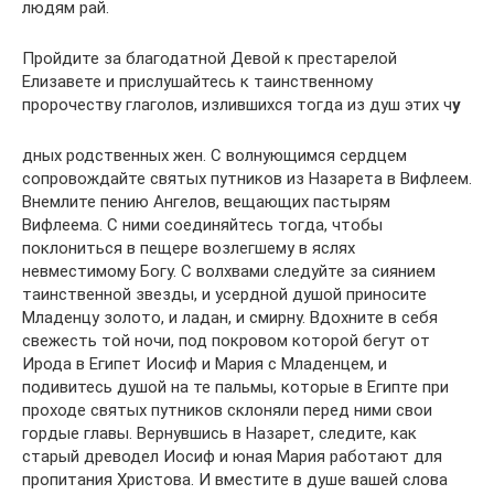
людям рай.
Пройдите за благодатной Девой к престарелой
Елизавете и прислушайтесь к таинственному
пророчеству глаголов, излившихся тогда из душ этих ч
у
дных родственных жен. С волнующимся сердцем
сопровождайте святых путников из Назарета в Вифлеем.
Внемлите пению Ангелов, вещающих пастырям
Вифлеема. С ними соединяйтесь тогда, чтобы
поклониться в пещере возлегшему в яслях
невместимому Богу. С волхвами следуйте за сиянием
таинственной звезды, и усердной душой приносите
Младенцу золото, и ладан, и смирну. Вдохните в себя
свежесть той ночи, под покровом которой бегут от
Ирода в Египет Иосиф и Мария с Младенцем, и
подивитесь душой на те пальмы, которые в Египте при
проходе святых путников склоняли перед ними свои
гордые главы. Вернувшись в Назарет, следите, как
старый древодел Иосиф и юная Мария работают для
пропитания Христова. И вместите в душе вашей слова