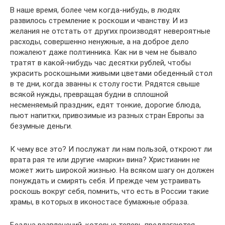
В наше время, более чем когда-нибудь, в людях
развилось стремление к роскоши и чванству. И из
желания не отстать от других производят невероятные
расходы, совершенно ненужные, а на доброе дело
пожалеют даже полтинника. Как ни в чем не бывало
тратят в какой-нибудь час десятки рублей, чтобы
украсить роскошными живыми цветами обеденный стол
в те дни, когда званны к столу гости. Рядятся свыше
всякой нужды, превращая будни в сплошной
несменяемый праздник, едят тонкие, дорогие блюда,
пьют напитки, привозимые из разных стран Европы за
безумные деньги.
К чему все это? И послужат ли нам пользой, откроют ли
врата рая те или другие «марки» вина? Христианин не
может жить широкой жизнью. На всяком шагу он должен
понуждать и смирять себя. И прежде чем устраивать
роскошь вокруг себя, помнить, что есть в России такие
храмы, в которых в иконостасе бумажные образа.