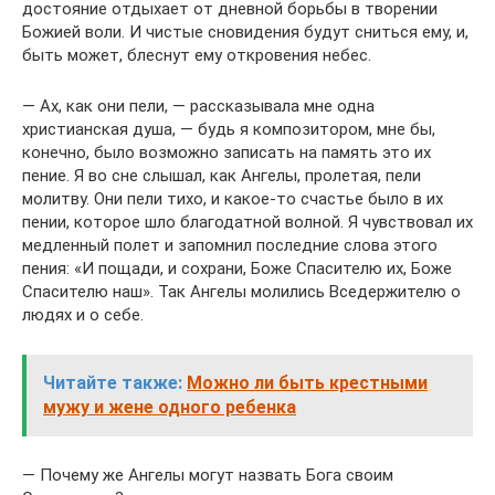
достояние отдыхает от дневной борьбы в творении
Божией воли. И чистые сновидения будут сниться ему, и,
быть может, блеснут ему откровения небес.
— Ах, как они пели, — рассказывала мне одна
христианская душа, — будь я композитором, мне бы,
конечно, было возможно записать на память это их
пение. Я во сне слышал, как Ангелы, пролетая, пели
молитву. Они пели тихо, и какое-то счастье было в их
пении, которое шло благодатной волной. Я чувствовал их
медленный полет и запомнил последние слова этого
пения: «И пощади, и сохрани, Боже Спасителю их, Боже
Спасителю наш». Так Ангелы молились Вседержителю о
людях и о себе.
Читайте также:
Можно ли быть крестными
мужу и жене одного ребенка
— Почему же Ангелы могут назвать Бога своим