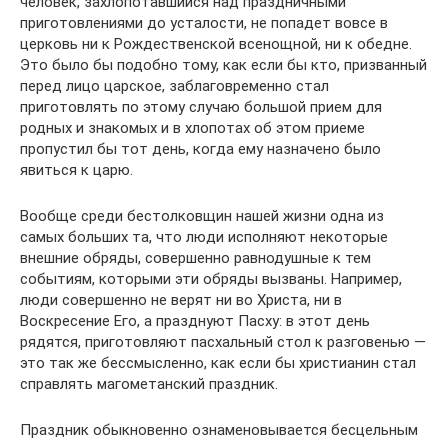
человек, захлопотавшийся над праздничными
приготовлениями до усталости, не попадет вовсе в
церковь ни к Рождественской всенощной, ни к обедне.
Это было бы подобно тому, как если бы кто, призванный
перед лицо царское, заблаговременно стал
приготовлять по этому случаю большой прием для
родных и знакомых и в хлопотах об этом приеме
пропустил бы тот день, когда ему назначено было
явиться к царю.
Вообще среди бестолковщин нашей жизни одна из
самых больших та, что люди исполняют некоторые
внешние обряды, совершенно равнодушные к тем
событиям, которыми эти обряды вызваны. Например,
люди совершенно не верят ни во Христа, ни в
Воскресение Его, а празднуют Пасху: в этот день
рядятся, приготовляют пасхальный стол к разговенью —
это так же бессмысленно, как если бы христианин стал
справлять магометанский праздник.
Праздник обыкновенно ознаменовывается бесцельным