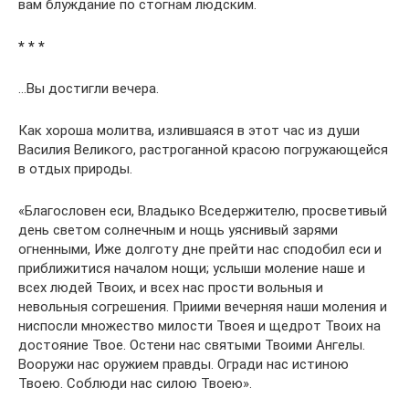
вам блуждание по стогнам людским.
* * *
…Вы достигли вечера.
Как хороша молитва, излившаяся в этот час из души
Василия Великого, растроганной красою погружающейся
в отдых природы.
«Благословен еси, Владыко Вседержителю, просветивый
день светом солнечным и нощь уяснивый зарями
огненными, Иже долготу дне прейти нас сподобил еси и
приближитися началом нощи; услыши моление наше и
всех людей Твоих, и всех нас прости вольныя и
невольныя согрешения. Приими вечерняя наши моления и
ниспосли множество милости Твоея и щедрот Твоих на
достояние Твое. Остени нас святыми Твоими Ангелы.
Вооружи нас оружием правды. Огради нас истиною
Твоею. Соблюди нас силою Твоею».