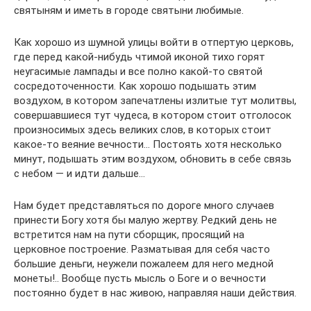
святыням и иметь в городе святыни любимые.
Как хорошо из шумной улицы войти в отпертую церковь,
где перед какой-нибудь чтимой иконой тихо горят
неугасимые лампады и все полно какой-то святой
сосредоточенности. Как хорошо подышать этим
воздухом, в котором запечатлены излитые тут молитвы,
совершавшиеся тут чудеса, в котором стоит отголосок
произносимых здесь великих слов, в которых стоит
какое-то веяние вечности… Постоять хотя несколько
минут, подышать этим воздухом, обновить в себе связь
с небом — и идти дальше…
Нам будет представляться по дороге много случаев
принести Богу хотя бы малую жертву. Редкий день не
встретится нам на пути сборщик, просящий на
церковное построение. Разматывая для себя часто
большие деньги, неужели пожалеем для него медной
монеты!.. Вообще пусть мысль о Боге и о вечности
постоянно будет в нас живою, направляя наши действия.