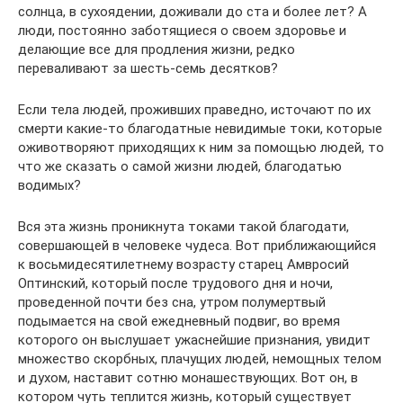
солнца, в сухоядении, доживали до ста и более лет? А
люди, постоянно заботящиеся о своем здоровье и
делающие все для продления жизни, редко
переваливают за шесть-семь десятков?
Если тела людей, проживших праведно, источают по их
смерти какие-то благодатные невидимые токи, которые
оживотворяют приходящих к ним за помощью людей, то
что же сказать о самой жизни людей, благодатью
водимых?
Вся эта жизнь проникнута токами такой благодати,
совершающей в человеке чудеса. Вот приближающийся
к восьмидесятилетнему возрасту старец Амвросий
Оптинский, который после трудового дня и ночи,
проведенной почти без сна, утром полумертвый
подымается на свой ежедневный подвиг, во время
которого он выслушает ужаснейшие признания, увидит
множество скорбных, плачущих людей, немощных телом
и духом, наставит сотню монашествующих. Вот он, в
котором чуть теплится жизнь, который существует