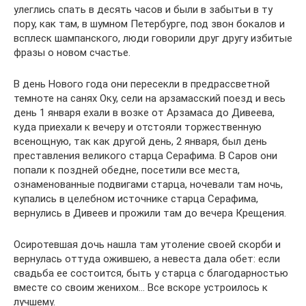
улеглись спать в десять часов и были в забытьи в ту
пору, как там, в шумном Петербурге, под звон бокалов и
всплеск шампанского, люди говорили друг другу избитые
фразы о новом счастье.
В день Нового года они пересекли в предрассветной
темноте на санях Оку, сели на арзамасский поезд и весь
день 1 января ехали в возке от Арзамаса до Дивеева,
куда приехали к вечеру и отстояли торжественную
всенощную, так как другой день, 2 января, был день
преставления великого старца Серафима. В Саров они
попали к поздней обедне, посетили все места,
ознаменованные подвигами старца, ночевали там ночь,
купались в целебном источнике старца Серафима,
вернулись в Дивеев и прожили там до вечера Крещения.
Осиротевшая дочь нашла там утоление своей скорби и
вернулась оттуда ожившею, а невеста дала обет: если
свадьба ее состоится, быть у старца с благодарностью
вместе со своим женихом… Все вскоре устроилось к
лучшему.