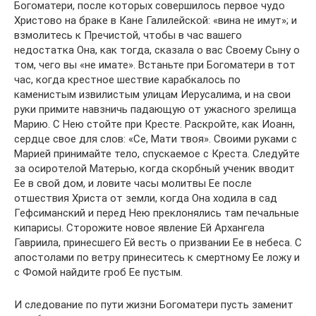
Богоматери, после которых совершилось первое чудо
Христово на браке в Кане Галилейской: «вина не имут»; и
взмолитесь к Пречистой, чтобы в час вашего
недостатка Она, как тогда, сказала о вас Своему Сыну о
том, чего вы «не имате». Встаньте при Богоматери в тот
час, когда крестное шествие карабкалось по
каменистым извилистым улицам Иерусалима, и на свои
руки примите навзничь падающую от ужасного зрелища
Марию. С Нею стойте при Кресте. Раскройте, как Иоанн,
сердце свое для слов: «Се, Мати твоя». Своими руками с
Марией принимайте тело, спускаемое с Креста. Следуйте
за осиротелой Матерью, когда скорбный ученик вводит
Ее в свой дом, и ловите часы молитвы Ее после
отшествия Христа от земли, когда Она ходила в сад
Гефсиманский и перед Нею преклонялись там печальные
кипарисы. Сторожите новое явление Ей Архангела
Гавриила, принесшего Ей весть о призвании Ее в небеса. С
апостолами по ветру принеситесь к смертному Ее ложу и
с Фомой найдите гроб Ее пустым.
И следование по пути жизни Богоматери пусть заменит