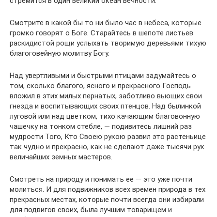
стремится в один великий океан вечности.
Смотрите в какой бы то ни было час в небеса, которые
громко говорят о Боге. Старайтесь в шепоте листьев
раскидистой рощи услыхать творимую деревьями тихую
благоговейную молитву Богу.
Над увертливыми и быстрыми птицами задумайтесь о
том, сколько благого, ясного и прекрасного Господь
вложил в этих милых пернатых, заботливо вьющих свои
гнезда и воспитывающих своих птенцов. Над былинкой
луговой или над цветком, тихо качающим благовонную
чашечку на тонком стебле, — подивитесь лишний раз
мудрости Того, Кто Своею рукою развил это растеньице
так чудно и прекрасно, как не сделают даже тысячи рук
величайших земных мастеров.
Смотреть на природу и понимать ее — это уже почти
молиться. И для подвижников всех времен природа в тех
прекрасных местах, которые почти всегда они избирали
для подвигов своих, была лучшим товарищем и