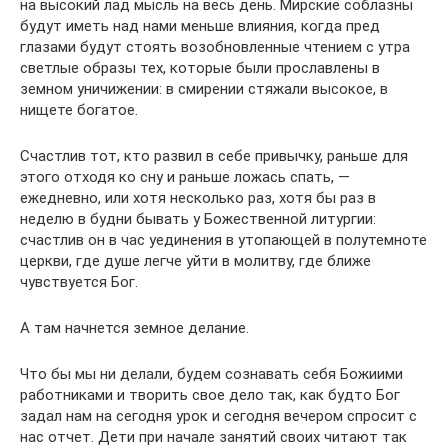
на высокий лад мысль на весь день. Мирские соблазны
будут иметь над нами меньше влияния, когда пред
глазами будут стоять возобновленные чтением с утра
светлые образы тех, которые были прославлены в
земном уничижении: в смирении стяжали высокое, в
нищете богатое.
Счастлив тот, кто развил в себе привычку, раньше для
этого отходя ко сну и раньше ложась спать, —
ежедневно, или хотя несколько раз, хотя бы раз в
неделю в будни бывать у Божественной литургии:
счастлив он в час уединения в утопающей в полутемноте
церкви, где душе легче уйти в молитву, где ближе
чувствуется Бог.
А там начнется земное делание.
Что бы мы ни делали, будем сознавать себя Божиими
работниками и творить свое дело так, как будто Бог
задал нам на сегодня урок и сегодня вечером спросит с
нас отчет. Дети при начале занятий своих читают так