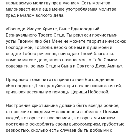
называемую молитву пред учением. Есть молитва
малоизвестная и еще менее употребляемая молитва
пред началом всякого дела.
«Господи Иисусе Христе, Сыне Единородный
Безначального Твоего Отца, Ты рекл еси пречистыми
усты Твоими, яко без Мене не можете творити ничесоже;
Господи мой, Господи, верою объем в души моей и
сердце Тобою реченная, припадаю Твоей благости;
помози ми сие дело, мною начинаемое, о Тебе Самем
совершити, во имя Отца и Сына и Святого Духа. Аминь».
Прекрасно тоже читать приветствие Богородичное
«Богородице Дево, радуйся» при начале наших занятий,
призывая всесильную помощь Царицы Небесной.
Настроение христианина должно быть всегда ровное,
отношение с людьми — ласковое и любезное. Помимо
людей, которые от нас зависят, которых мы можем
постоянно оскорблять своим высокомерием, грубостью,
резкостью, сколько есть случаев быть добрыми с