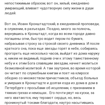
непостижимым образом; вот он, хилый, ежедневно
умирающий, вливает чудотворную силу жизни в души
людей.
Вот он, Иоанн Кронштадтский, в ежедневной проповеди,
в служении, в разъездах. Поздно, много за полночь,
вернувшись в Кронштадт, когда во всем городе давно
погашены огни, быстро водит пером по бумаге,
набрасывая строку за строкой своего дневника. И после
краткого сна, пока еще звезды горят в небе, собираясь
прогореть еще несколько часов, выйдет из дома наружу
и, никем не видимый, подняв очи к этому таинственному
небу и к этим Бога славящим звездам, начнет молиться
безмолвной молитвой. А там заутреня, во время которой
он читает по служебным книгам и поет на клиросе
обедню со множеством причастников, объезд больных
и умерших в Кронштадте и долгая езда из дома в дом в
Петербурге с просьбами об исцелении, с признанием в
тяжких грехах и немощах… Его почти рвут на куски, за
него хватаются, ему терзают сердце, но, весь
проникнутый токами благодати, наутро насытившись