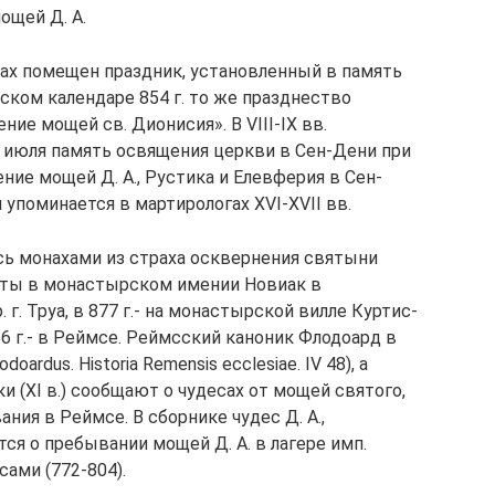
ощей Д. А.
ках помещен праздник, установленный в память
ижском календаре 854 г. то же празднество
ние мощей св. Дионисия». В VIII-IX вв.
 июля память освящения церкви в Сен-Дени при
ние мощей Д. А., Рустика и Елевферия в Сен-
 упоминается в мартирологах XVI-XVII вв.
сь монахами из страха осквернения святыни
ыты в монастырском имении Новиак в
 г. Труа, в 877 г.- на монастырской вилле Куртис-
886 г.- в Реймсе. Реймсский каноник Флодоард в
ardus. Historia Remensis ecclesiae. IV 48), а
 (XI в.) сообщают о чудесах от мощей святого,
ния в Реймсе. В сборнике чудес Д. А.,
ся о пребывании мощей Д. А. в лагере имп.
сами (772-804).