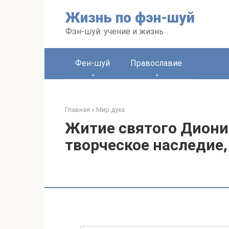
Перейти
Жизнь по фэн-шуй
к
контенту
Фэн-шуй: учение и жизнь
Фен-шуй
Православие
Главная
»
Мир духа
Житие святого Дионис
творческое наследие