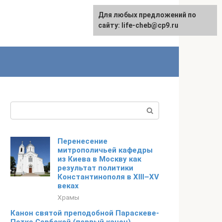
Для любых предложений по
Для любых предложений по
сайту: life-cheb@cp9.ru
сайту: life-cheb@cp9.ru
Поиск:
Перенесение
митрополичьей кафедры
из Киева в Москву как
результат политики
Константинополя в XIII–XV
веках
Храмы
Канон святой преподобной Параскеве-