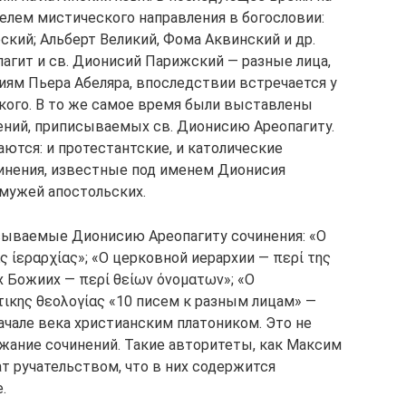
елем мистического направления в богословии:
рский; Альберт Великий, Фома Аквинский и др.
пагит и св. Дионисий Парижский — разные лица,
иям Пьера Абеляра, впоследствии встречается у
кого. В то же самое время были выставлены
ений, приписываемых св. Дионисию Ареопагиту.
аются: и протестантские, и католические
инения, известные под именем Дионисия
 мужей апостольских.
сываемые Дионисию Ареопагиту сочинения: «О
ς ίεραρχίας»; «О церковной иерархии — περί της
х Божиих — περί θείων όνοματων»; «О
ικης θεολογίας «10 писем к разным лицам» —
ачале века христианским платоником. Это не
ржание сочинений. Такие авторитеты, как Максим
т ручательством, что в них содержится
.