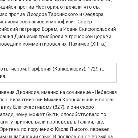
вшийся против Нестория, отвечали, что св.
ниях против Диодора Тарсийского и Феодора
ионисия ссылались и монофизит Север
хийский патриарх Ефрем, а Иоанн Скифопольский
писания Дионисия приобрели в греческой церкви
ведник комментировал их, Пахимер (XIII в.)
оты иером. Парфения (Канкеллариу), 1729 г.,
ия.
инения Дионисия, именно на сочинение «Небесная
мпер. византийский Михаил Косноязычный послал
ику Благочестивому (827), и они скоро
ападе, чему, может быть, способствовало то
гиту приписывали проповедь в Галлии, где,
 Эригена, по поручению Карла Лысого, перевел
ним на латинский язык. В последующее время на