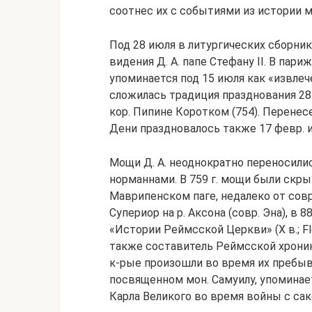
соотнес их с событиями из истории м
Под 28 июля в литургических сборни
видения Д. А. папе Стефану II. В пар
упоминается под 15 июля как «извлече
сложилась традиция празднования 28
кор. Пипине Коротком (754). Перенесе
Дени праздновалось также 17 февр. и
Мощи Д. А. неоднократно переносили
норманнами. В 759 г. мощи были скр
Маврипенском паге, недалеко от совр.
Супериор на р. Аксона (совр. Эна), в 
«Истории Реймсской Церкви» (X в.; Flodo
также составитель Реймсской хроники
к-рые произошли во время их пребыва
посвященном мон. Самуилу, упоминает
Карла Великого во время войны с сак