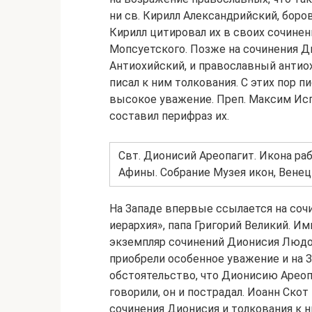
ни св. Кирилл Александрийский, боро
Кирилл цитировал их в своих сочине
Мопсуетского. Позже на сочинения Д
Антиохийский, и православный антио
писал к ним толкования. С этих пор 
высокое уважение. Преп. Максим Испо
составил перифраз их.
Свт. Дионисий Ареопагит. Икона раб
Афины. Собрание Музея икон, Венец
На Западе впервые ссылается на соч
иерархия», папа Григорий Великий. И
экземпляр сочинений Дионисия Людов
приобрели особенное уважение и на З
обстоятельство, что Дионисию Ареопа
говорили, он и пострадал. Иоанн Скот
сочинения Дионисия и толкования к 