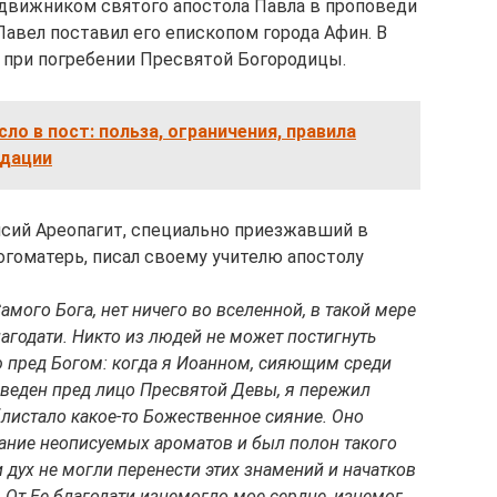
одвижником святого апостола Павла в проповеди
авел поставил его епископом города Афин. В
 при погребении Пресвятой Богородицы.
ло в пост: польза, ограничения, правила
ндации
сий Ареопагит, специально приезжавший в
огоматерь, писал своему учителю апостолу
амого Бога, нет ничего во вселенной, в такой мере
годати. Никто из людей не может постигнуть
ю пред Богом: когда я Иоанном, сияющим среди
риведен пред лицо Пресвятой Девы, я пережил
листало какое-то Божественное сияние. Оно
хание неописуемых ароматов и был полон такого
и дух не могли перенести этих знамений и начатков
 От Ее благодати изнемогло мое сердце, изнемог