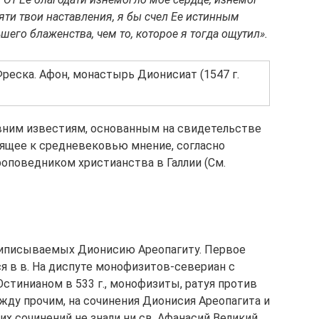
яти твои наставления, я бы счел Ее истинным
шего блаженства, чем то, которое я тогда ощутил».
Фреска. Афон, монастырь Дионисиат (1547 г.
вним известиям, основанным на свидетельстве
дящее к средневековью мнение, согласно
оповедником христианства в Галлии (См.
приписываемых Дионисию Ареопагиту. Первое
ся в в. На диспуте монофизитов-севериан с
стинианом в 533 г., монофизиты, ратуя против
жду прочим, на сочинения Дионисия Ареопагита и
их сочинений не знали ни св. Афанасий Великий,