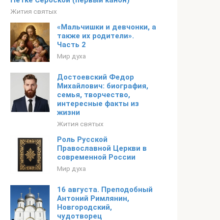
Петке Сербской (первый канон)
Жития святых
«Мальчишки и девчонки, а
также их родители».
Часть 2
Мир духа
Достоевский Федор
Михайлович: биография,
семья, творчество,
интересные факты из
жизни
Жития святых
Роль Русской
Православной Церкви в
современной России
Мир духа
16 августа. Преподобный
Антоний Римлянин,
Новгородский,
чудотворец