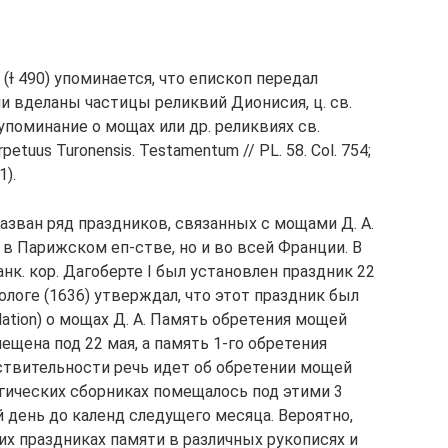
(Ɨ 490) упоминается, что епископ передал
ли вделаны частицы реликвий Дионисия, ц. св.
упоминание о мощах или др. реликвиях св.
tuus Turonensis. Testamentum // PL. 58. Col. 754;
1).
назван ряд праздников, связанных с мощами Д. А.
 в Парижском еп-стве, но и во всей Франции. В
нк. кор. Дагоберте I был установлен праздник 22
ологе (1636) утверждал, что этот праздник был
ation) о мощах Д. А. Память обретения мощей
ещена под 22 мая, а память 1-го обретения
йствительности речь идет об обретении мощей
ургических сборниках помещалось под этими 3
 день до календ следущего месяца. Вероятно,
их праздниках памяти в различных рукописях и