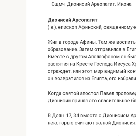
Сщмч. Дионисий Ареопагит. Икона
Дионисий Ареопагит
( в.), епископ Афинский, священному
Жил в городе Афины. Там же воспиты
образование. Затем отправился в Еги
Вместе с другом Аполлофоном он бы
распятия на Кресте Господа Иисуса Хр
страждет, или этот мир видимый конч
он возвратился из Египта, его избрал
Когда святой апостол Павел проповедо
Дионисий принял это спасительное бл
В Деян. 17, 34 вместе с Дионисием 
некоторые считают женой Дионисия.