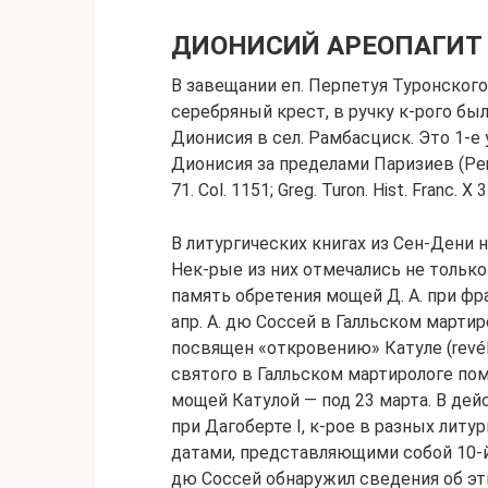
ДИОНИСИЙ АРЕОПАГИТ
В завещании еп. Перпетуя Туронского 
серебряный крест, в ручку к-рого бы
Дионисия в сел. Рамбасциск. Это 1-е 
Дионисия за пределами Паризиев (Perpe
71. Col. 1151; Greg. Turon. Hist. Franc. X 3
В литургических книгах из Сен-Дени 
Нек-рые из них отмечались не только
память обретения мощей Д. А. при фра
апр. А. дю Соссей в Галльском мартир
посвящен «откровению» Катуле (revél
святого в Галльском мартирологе пом
мощей Катулой — под 23 марта. В де
при Дагоберте I, к-рое в разных лит
датами, представляющими собой 10-й
дю Соссей обнаружил сведения об эт