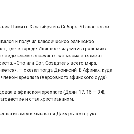
ченик Память 3 октября и в Соборе 70 апостолов
вался и получил классическое эллинское
пет, где в городе Илиополе изучал астрономию.
л свидетелем солнечного затмения в момент
иста. «Это или Бог, Создатель всего мира,
ается», — сказал тогда Дионисий. В Афинах, куда
и членом ареопага (верховного афинского суда).
вал в афинском ареопаге (Деян. 17, 16 — 34),
аговестие и стал христианином.
Ареопагитом упоминается Дамарь, которую