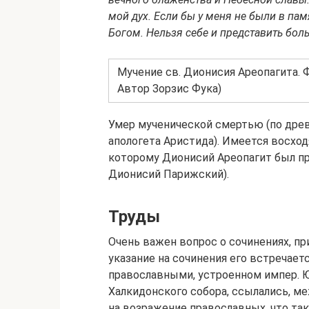
мой дух. Если бы у меня не были в пам
Богом. Нельзя себе и представить боль
Мучение св. Дионисия Ареопагита. 
Автор Зорзис Фука)
Умер мученической смертью (по дре
апологета Аристида). Имеется восхо
которому Дионисий Ареопагит был пр
Дионисий Парижский).
Труды
Очень важен вопрос о сочинениях, 
указание на сочинения его встречает
православными, устроенном импер. Ю
Халкидонского собора, ссылались, ме
на возражение православных, что так