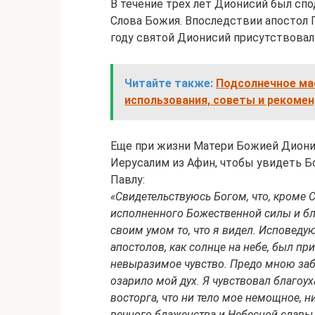
В течение трех лет Дионисий был сп
Слова Божия. Впоследствии апостол П
году святой Дионисий присутствовал
Читайте также:
Подсолнечное мас
использования, советы и рекоме
Еще при жизни Матери Божией Диони
Иерусалим из Афин, чтобы увидеть Б
Павлу:
«Свидетельствуюсь Богом, что, кроме С
исполненного Божественной силы и бла
своим умом то, что я видел. Исповеду
апостолов, как солнце на небе, был п
невыразимое чувство. Предо мною заб
озарило мой дух. Я чувствовал благоу
восторга, что ни тело мое немощное, н
вечного блаженства и Небесной славы.