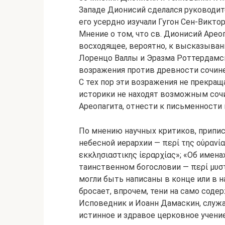
Западе Дионисий сделался руководит
его усердно изучали Гугон Сен-Викто
Мнение о том, что св. Дионисий Арео
восходящее, вероятно, к высказыван
Лоренцо Валлы и Эразма Роттердамс
возражения против древности сочин
С тех пор эти возражения не прекращ
историки не находят возможным соч
Ареопагита, отнести к письменности
По мнению научных критиков, припи
небесной иерархии — περί της ούρανία
εκκλησιαστικης ίεραρχίας»; «Об имена
таинственном богословии — περί μυστ
могли быть написаны в конце или в н
бросает, впрочем, тени на само соде
Исповедник и Иоанн Дамаскин, служа
истинное и здравое церковное учение