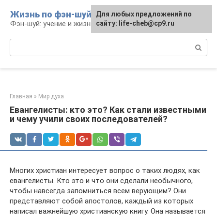
Перейти
Жизнь по фэн-шуй
Для любых предложений по
Для любых предложений по
к
Фэн-шуй: учение и жизнь
сайту: life-cheb@cp9.ru
сайту: life-cheb@cp9.ru
контенту
Поиск:
Главная
»
Мир духа
Евангелисты: кто это? Как стали известными
и чему учили своих последователей?
Многих христиан интересует вопрос о таких людях, как
евангелисты. Кто это и что они сделали необычного,
чтобы навсегда запомниться всем верующим? Они
представляют собой апостолов, каждый из которых
написал важнейшую христианскую книгу. Она называется