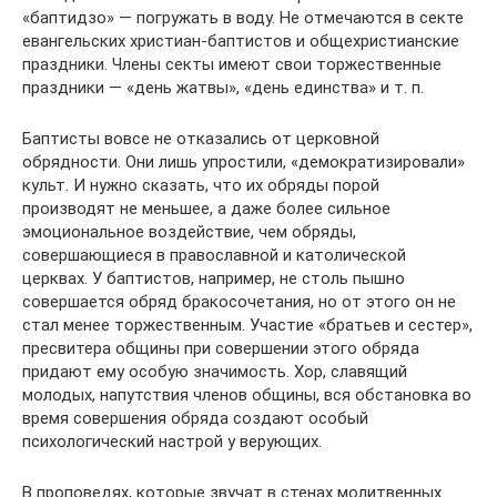
«баптидзо» — погружать в воду. Не отмечаются в секте
евангельских христиан-баптистов и общехристианские
праздники. Члены секты имеют свои торжественные
праздники — «день жатвы», «день единства» и т. п.
Баптисты вовсе не отказались от церковной
обрядности. Они лишь упростили, «демократизировали»
культ. И нужно сказать, что их обряды порой
производят не меньшее, а даже более сильное
эмоциональное воздействие, чем обряды,
совершающиеся в православной и католической
церквах. У баптистов, например, не столь пышно
совершается обряд бракосочетания, но от этого он не
стал менее торжественным. Участие «братьев и сестер»,
пресвитера общины при совершении этого обряда
придают ему особую значимость. Хор, славящий
молодых, напутствия членов общины, вся обстановка во
время совершения обряда создают особый
психологический настрой у верующих.
В проповедях, которые звучат в стенах молитвенных