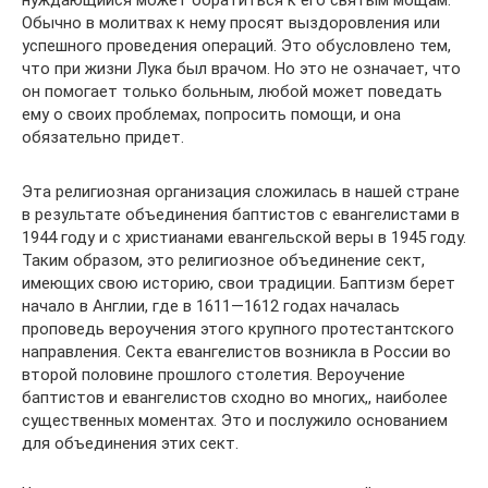
нуждающийся может обратиться к его святым мощам.
Обычно в молитвах к нему просят выздоровления или
успешного проведения операций. Это обусловлено тем,
что при жизни Лука был врачом. Но это не означает, что
он помогает только больным, любой может поведать
ему о своих проблемах, попросить помощи, и она
обязательно придет.
Эта религиозная организация сложилась в нашей стране
в результате объединения баптистов с евангелистами в
1944 году и с христианами евангельской веры в 1945 году.
Таким образом, это религиозное объединение сект,
имеющих свою историю, свои традиции. Баптизм берет
начало в Англии, где в 1611—1612 годах началась
проповедь вероучения этого крупного протестантского
направления. Секта евангелистов возникла в России во
второй половине прошлого столетия. Вероучение
баптистов и евангелистов сходно во многих,, наиболее
существенных моментах. Это и послужило основанием
для объединения этих сект.