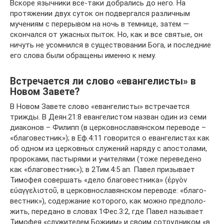
Вскоре язычники все-таки добрались до него. На
протяжении двух суток он подвергался различным
мучениям с перерывом на ночь в темнице, затем —
скончался от ужасных пыток. Но, как и все святые, он
ничуть не усомнился в существовании Бога, и последние
его слова были обращены именно к нему.
Встре­ча­ется ли слово «еван­ге­ли­сты» в
Новом Завете?
В Новом Завете слово «еван­ге­ли­сты» встре­ча­ется
трижды. В Деян.21:8 еван­ге­ли­стом назван один из семи
диа­ко­нов – Филипп (в цер­ков­но­сла­вян­ском пере­воде –
«бла­го­вест­ник»); в Еф.4:11 гово­рится о еван­ге­ли­стах как
об одном из цер­ков­ных слу­же­ний наряду с апо­сто­лами,
про­ро­ками, пас­ты­рями и учи­те­лями (тоже пере­ве­дено
как «бла­го­вест­ник»); в 2Тим.4:5 ап. Павел при­зы­вает
Тимо­фея совер­шать «дело бла­го­вест­ника» (ἐργὸν
εὐαγγελιστοῦ, в цер­ков­но­сла­вян­ском пере­воде: «бла­го­
вест­ник»), содер­жа­ние кото­рого, как можно пред­по­ло­
жить, пере­дано в словах 1Фес.3:2, где Павел назы­вает
Тимо­фея «слу­жи­те­лем Божиим» и своим сотруд­ни­ком «в