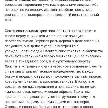
совершают крещение уже над взрослыми людьми, ибо
человек, по их словам, должен приобщиться к вере
сознательно, выдержав определенный испытательный
срок.
Секта евангельских христиан-баптистов сохраняет в
своем вероучении и культе основные принципы
протестантизма. Отрицая роль церкви в деле спасения
верующих, она делает упор на внутреннюю
убежденность людей. Евангельские христиане-баптисты
признают источником вероучения «священное писание»,
верят в триединого бога, в искупительную жертву
Христа, в «страшный суд» и небесное воздаяние. Вместе
с тем они отрицают всякое посредничество между
богом и людьми, отвергают поклонение святым, иконам,
кресту, не признают церковных таинств. В их культе
сохраняются лишь крещение и причащение, но не как
таинства, а как символические обряды. При этом
крещение совершается путем погружения в воду над
взрослыми людьми, принимающими его «по вере».
Отсюда и название баптистов от греческого слова