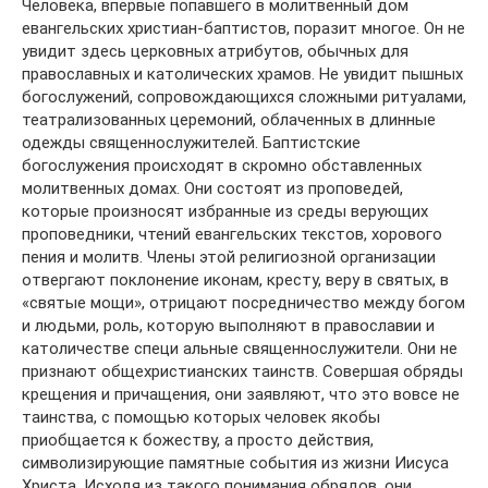
Человека, впервые попавшего в молитвенный дом
евангельских христиан-баптистов, поразит многое. Он не
увидит здесь церковных атрибутов, обычных для
православных и католических храмов. Не увидит пышных
богослужений, сопровождающихся сложными ритуалами,
театрализованных церемоний, облаченных в длинные
одежды священнослужителей. Баптистские
богослужения происходят в скромно обставленных
молитвенных домах. Они состоят из проповедей,
которые произносят избранные из среды верующих
проповедники, чтений евангельских текстов, хорового
пения и молитв. Члены этой религиозной организации
отвергают поклонение иконам, кресту, веру в святых, в
«святые мощи», отрицают посредничество между богом
и людьми, роль, которую выполняют в православии и
католичестве специ альные священнослужители. Они не
признают общехристианских таинств. Совершая обряды
крещения и причащения, они заявляют, что это вовсе не
таинства, с помощью которых человек якобы
приобщается к божеству, а просто действия,
символизирующие памятные события из жизни Иисуса
Христа. Исходя из такого понимания обрядов, они