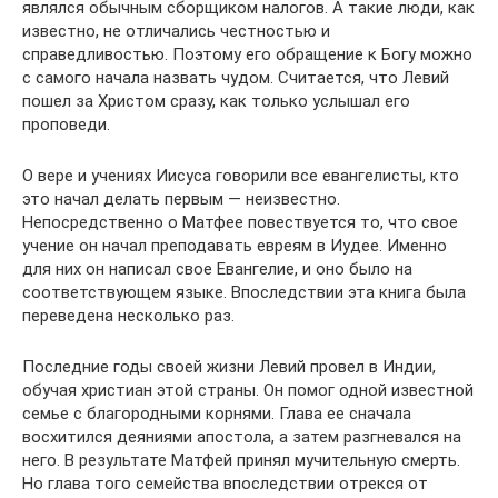
являлся обычным сборщиком налогов. А такие люди, как
известно, не отличались честностью и
справедливостью. Поэтому его обращение к Богу можно
с самого начала назвать чудом. Считается, что Левий
пошел за Христом сразу, как только услышал его
проповеди.
О вере и учениях Иисуса говорили все евангелисты, кто
это начал делать первым — неизвестно.
Непосредственно о Матфее повествуется то, что свое
учение он начал преподавать евреям в Иудее. Именно
для них он написал свое Евангелие, и оно было на
соответствующем языке. Впоследствии эта книга была
переведена несколько раз.
Последние годы своей жизни Левий провел в Индии,
обучая христиан этой страны. Он помог одной известной
семье с благородными корнями. Глава ее сначала
восхитился деяниями апостола, а затем разгневался на
него. В результате Матфей принял мучительную смерть.
Но глава того семейства впоследствии отрекся от