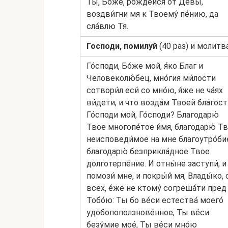
Ты, Бо́же, рожде́йся от Де́вы,
воздви́гни мя к Твоему́ пе́нию, да
сла́влю Тя.
Господи, помилуй
(40 раз) и молитва
Го́споди, Бо́же мой, я́ко Благ и
Человеколю́бец, мно́гия ми́лости
сотвори́л еси́ со мно́ю, я́же не ча́ях
ви́дети, и что возда́м Твоей бла́гост
Го́споди мой, Го́споди? Благодарю́
Твое многопе́тое и́мя, благодарю́ Т
неисповеди́мое на мне благоутро́би
благодарю́ безприкла́дное Твое
долготерпе́ние. И отны́не заступи́, и
помози́ мне, и покры́й мя, Влады́ко, 
всех, е́же не ктому́ согреша́ти пред
Тобо́ю: Ты бо ве́си естества́ моего́
удобопоползнове́нное, Ты ве́си
безу́мие мое́, Ты ве́си мно́ю