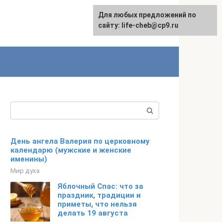
Для любых предложений по
Для любых предложений по
сайту: life-cheb@cp9.ru
сайту: life-cheb@cp9.ru
Поиск:
День ангела Валерия по церковному
календарю (мужские и женские
именины)
Мир духа
Яблочный Спас: что за
праздник, традиции и
приметы, что нельзя
делать 19 августа