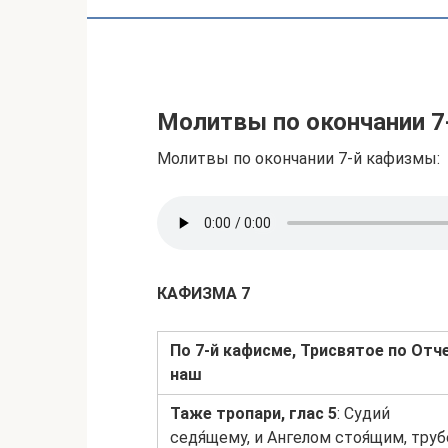
Молитвы по окончании 
Молитвы по окончании 7-й кафизмы:
КАФИЗМА 7
По 7-й кафисме,
Трисвятое по Отч
наш
Таже тропари, глас 5
: Судии́
седя́щему, и Ангелом стоя́щим, трубе