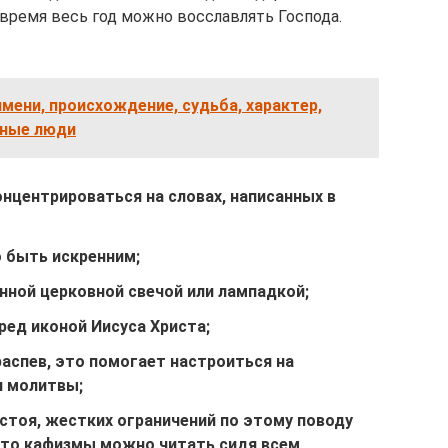
 время весь год можно восславлять Господа.
имени, происхождение, судьба, характер,
тные люди
нцентрироваться на словах, написанных в
 быть искренним;
нной церковной свечой или лампадкой;
ред иконой Иисуса Христа;
аспев, это помогает настроиться на
и молитвы;
стоя, жестких ограничений по этому поводу
 что кафизмы можно читать сидя всем