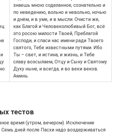
знаешь мною соделанное, сознательно и
по неведению, вольно и невольно, ночью
и днём, и в уме, и в мысли. Очисти же,
ец
как Благой и Человеколюбивый Бог, всё
это росою милости Твоей, Преблагой
не
Господи, и спаси нас имени ради Твоего
святого, Тебе известными путями. Ибо
 и
Ты – свет, и истина, и жизнь, и Тебе
цу
славу возсылаем, Отцу и Сыну и Святому
сно
Духу ныне, и всегда, и во веки веков.
Аминь.
ых тестов
ное время (утром, вечером). Исключение
 Семь дней после Пасхи надо воздерживаться