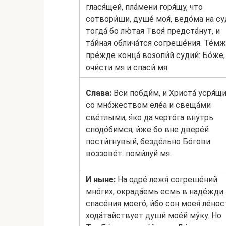
глася́щей, пла́мени горя́щу, что
сотвори́ши, душе́ моя́, ведо́ма на су
тогда́ бо лю́тая Твоя́ предста́нут, и
та́йная облича́тся согреше́ния. Те́м
пре́жде конца́ возопи́й судии́: Бо́же,
очи́сти мя и спаси́ мя.
Слава:
Вси побди́м, и Христа́ усря́щ
со мно́жеством еле́а и свеща́ми
све́тлыми, я́ко да черто́га внутрь
сподо́бимся, и́же бо вне двере́й
пости́гнувый, безде́льно Бо́гови
воззове́т: поми́луй мя.
И ныне:
На одре́ лежя́ согреше́ний
мно́гих, окрада́емь есмь в наде́жди
спасе́ния моего́, и́бо сон моея́ ле́но
хода́тайствует души́ мое́й му́ку. Но