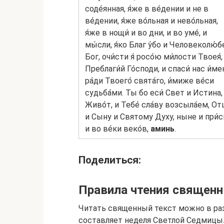
соде́янная, я́же в ве́дении и не в
ве́дении, я́же во́льная и нево́льная,
я́же в нощи́ и во дни, и во уме́, и
мы́сли, я́ко Благ у́бо и Человеколю́б
Бог, очи́сти я́ росо́ю ми́лости Твоея́,
Преблаги́й Го́споди, и спаси́ нас и́ме
ра́ди Твоего́ свята́го, и́миже ве́си
судьба́ми. Ты бо еси́ Свет и Истина,
Живо́т, и Тебе́ сла́ву возсыла́ем, От
и Сыну и Святому Духу, ныне и при́
и во ве́ки веко́в,
аминь
.
Поделиться:
Правила чтения священн
Читать священный текст можно в раз
составляет неделя Светлой Седмицы.