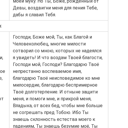
моей муку. Но Ты, Боже, рождённый от
Девы, воздвигни меня для пения Тебе,
дабы я славил Тебя.
:
Господи, Боже мой, Ты, как Благой и
Человеколюбец, многие милости
сотворил со мною, которых не надеялся
и,
я увидеть! И что воздам Твоей благости,
Господи мой, Господи? Благодарю Твоё
вое
непрестанно воспеваемое имя,
е,
благодарю Твоё неисповедимое ко мне
милосердие, благодарю беспримерное
Твоё долготерпение. И отныне защити
от
меня, и помоги мне, и прикрой меня,
Владыка, от всех бед, чтобы мне больше
не согрешать пред Тобою. Ибо Ты
знаешь склонность естества моего к
падениям, Ты знаешь безумие моё, Ты