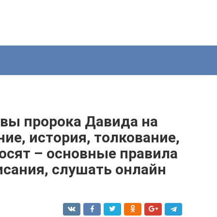
твы пророка Давида на
ние, история, толкование,
носят – основные правила
исания, слушать онлайн