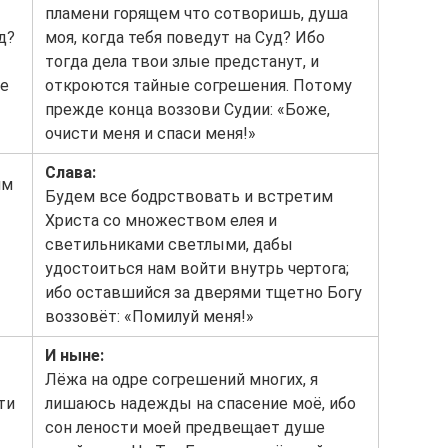
пламени горящем что сотворишь, душа
д?
моя, когда тебя поведут на Суд? Ибо
тогда дела твои злые предстанут, и
же
откроются тайные согрешения. Потому
прежде конца воззови Судии: «Боже,
очисти меня и спаси меня!»
Слава:
им
Будем все бодрствовать и встретим
Христа со множеством елея и
светильниками светлыми, дабы
удостоиться нам войти внутрь чертога;
ибо оставшийся за дверями тщетно Богу
воззовёт: «Помилуй меня!»
И ныне:
Лёжа на одре согрешений многих, я
сти
лишаюсь надежды на спасение моё, ибо
сон лености моей предвещает душе