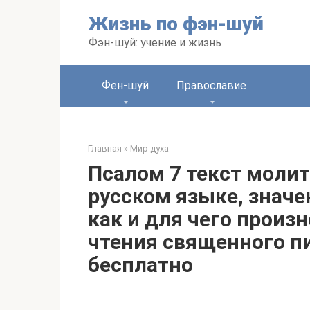
Перейти
Жизнь по фэн-шуй
к
контенту
Фэн-шуй: учение и жизнь
Фен-шуй
Православие
Главная
»
Мир духа
Псалом 7 текст моли
русском языке, значе
как и для чего произ
чтения священного п
бесплатно