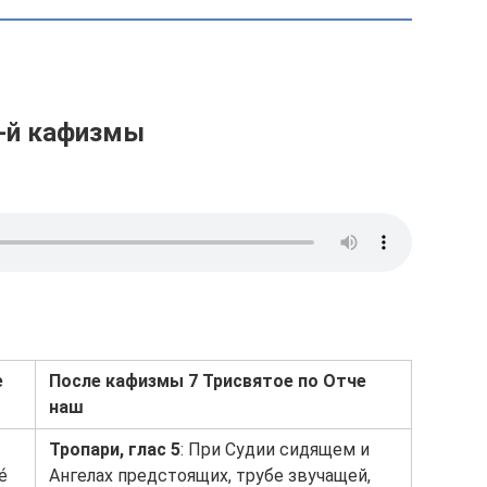
7-й кафизмы
е
После кафизмы 7
Трисвятое по Отче
наш
Тропари, глас 5
: При Судии сидящем и
́
Ангелах предстоящих, трубе звучащей,