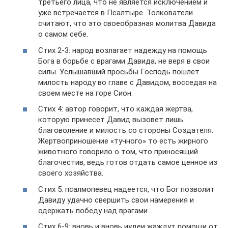
третьего лица, что не является исключением и
уже встречается в Псалтыре. Толкователи
считают, что это своеобразная молитва Давида
о самом себе.
Стих 2-3: народ возлагает надежду на помощь
Бога в борьбе с врагами Давида, не веря в свои
силы. Услышавший просьбы Господь пошлет
милость народу во главе с Давидом, восседая на
своем месте на горе Сион.
Стих 4: автор говорит, что каждая жертва,
которую принесет Давид вызовет лишь
благоволение и милость со стороны Создателя.
Жертвоприношение «тучного» то есть жирного
животного говорило о том, что приносящий
благочестив, ведь готов отдать самое ценное из
своего хозяйства.
Стих 5: псалмопевец надеется, что Бог позволит
Давиду удачно свершить свои намерения и
одержать победу над врагами.
Стих 6-9: вновь и вновь иудеи жаждут помощи от