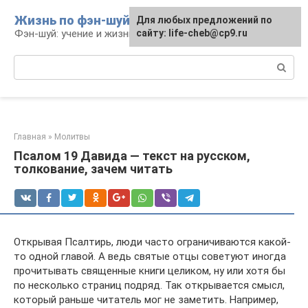
Перейти
Жизнь по фэн-шуй
Для любых предложений по
Для любых предложений по
к
Фэн-шуй: учение и жизнь
сайту: life-cheb@cp9.ru
сайту: life-cheb@cp9.ru
контенту
Поиск:
Главная
»
Молитвы
Псалом 19 Давида — текст на русском,
толкование, зачем читать
Открывая Псалтирь, люди часто ограничиваются какой-
то одной главой. А ведь святые отцы советуют иногда
прочитывать священные книги целиком, ну или хотя бы
по несколько страниц подряд. Так открывается смысл,
который раньше читатель мог не заметить. Например,