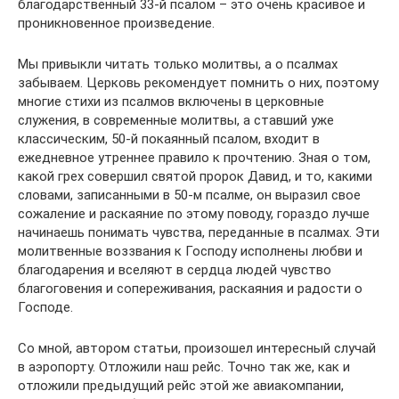
благодарственный 33-й псалом – это очень красивое и
проникновенное произведение.
Мы привыкли читать только молитвы, а о псалмах
забываем. Церковь рекомендует помнить о них, поэтому
многие стихи из псалмов включены в церковные
служения, в современные молитвы, а ставший уже
классическим, 50-й покаянный псалом, входит в
ежедневное утреннее правило к прочтению. Зная о том,
какой грех совершил святой пророк Давид, и то, какими
словами, записанными в 50-м псалме, он выразил свое
сожаление и раскаяние по этому поводу, гораздо лучше
начинаешь понимать чувства, переданные в псалмах. Эти
молитвенные воззвания к Господу исполнены любви и
благодарения и вселяют в сердца людей чувство
благоговения и сопереживания, раскаяния и радости о
Господе.
Со мной, автором статьи, произошел интересный случай
в аэропорту. Отложили наш рейс. Точно так же, как и
отложили предыдущий рейс этой же авиакомпании,