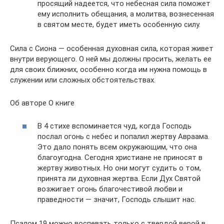
просящий надеется, что небесная сила поможет
ему исполнить обещания, а молитва, вознесенная
в святом месте, будет иметь особенную силу.
Сила с Сиона — особенная духовная сила, которая живет
внутри верующего. О ней мы должны просить, желать ее
для своих ближних, особенно когда им нужна помощь в
служении или сложных обстоятельствах.
Об авторе О книге
В 4 стихе вспоминается чуд, когда Господь
послал огонь с небес и попалил жертву Авраама.
Это дало понять всем окружающим, что она
благоугодна. Сегодня христиане не приносят в
жертву животных. Но они могут судить о том,
принята ли духовная жертва. Если Дух Святой
возжигает огонь благочестивой любви и
праведности — значит, Господь слышит нас.
Псалом 19 можно воспевать только с твердой верой в