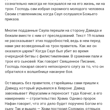
сознательно никогда не покушался ни на его жизнь, ни на
трон. Господь сам избрал скромного молодого человека
Своим ставленником, когда Саул ослушался Божьего
приказа.
Многие подданные Саула перешли на сторону Давида и
бежали вместе с ним от преследований. Текст 19 псалма
не рассказывает этих подробностей, ведь в нем перед
нами уже возведенный на трон правитель. Как же он
оказался царем? Когда Саул был убит во время
очередной битвы с филистимлянами. В сражении пали и
трое его сыновей. Как говорит Священное Писание,
Господь покарал своего непокорного слугу за то, что он
обратился к волшебнице накануне боя.
Оставшись без правителя, старейшины сами пришли к
Давиду, который укрывался в Хевроне. Давид
завоевывает Иерусалим и переносит туда Ковчег, в его
намерениях — строительство Храма. Однако пророк
Нафан говорит, что это дело будет поручено Богом его
сыну. Так и вышло — Храм построил Соломон, отпрыск