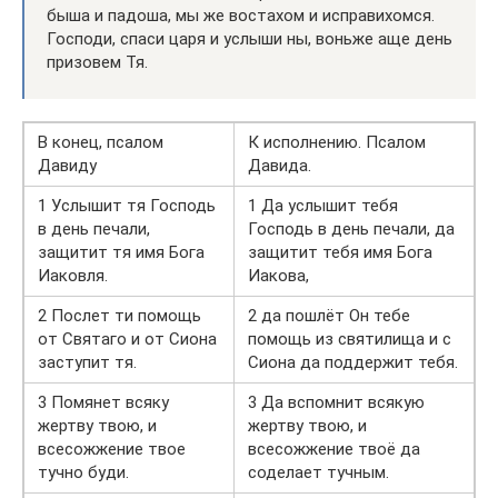
быша и падоша, мы же востахом и исправихомся.
Господи, спаси царя и услыши ны, воньже аще день
призовем Тя.
В конец, псалом
К исполнению. Псалом
Давиду
Давида.
1 Услышит тя Господь
1 Да услышит тебя
в день печали,
Господь в день печали, да
защитит тя имя Бога
защитит тебя имя Бога
Иаковля.
Иакова,
2 Послет ти помощь
2 да пошлёт Он тебе
от Святаго и от Сиона
помощь из святилища и с
заступит тя.
Сиона да поддержит тебя.
3 Помянет всяку
3 Да вспомнит всякую
жертву твою, и
жертву твою, и
всесожжение твое
всесожжение твоё да
тучно буди.
соделает тучным.