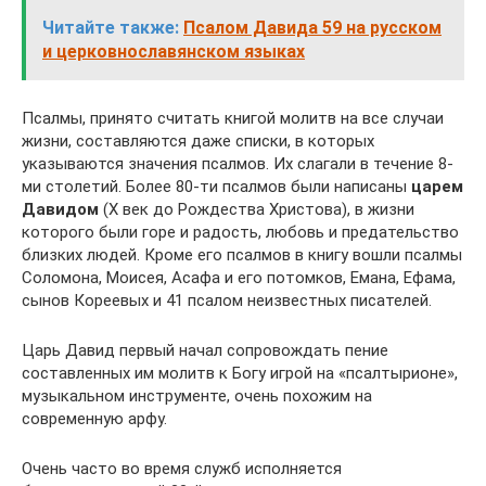
Читайте также:
Псалом Давида 59 на русском
и церковнославянском языках
Псалмы, принято считать книгой молитв на все случаи
жизни, составляются даже списки, в которых
указываются значения псалмов. Их слагали в течение 8-
ми столетий. Более 80-ти псалмов были написаны
царем
Давидом
(X век до Рождества Христова), в жизни
которого были горе и радость, любовь и предательство
близких людей. Кроме его псалмов в книгу вошли псалмы
Соломона, Моисея, Асафа и его потомков, Емана, Ефама,
сынов Кореевых и 41 псалом неизвестных писателей.
Царь Давид первый начал сопровождать пение
составленных им молитв к Богу игрой на «псалтырионе»,
музыкальном инструменте, очень похожим на
современную арфу.
Очень часто во время служб исполняется