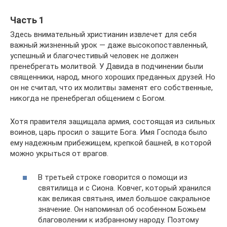
Часть 1
Здесь внимательный христианин извлечет для себя
важный жизненный урок — даже высокопоставленный,
успешный и благочестивый человек не должен
пренебрегать молитвой. У Давида в подчинении были
священники, народ, много хороших преданных друзей. Но
он не считал, что их молитвы заменят его собственные,
никогда не пренебрегал общением с Богом.
Хотя правителя защищала армия, состоящая из сильных
воинов, царь просил о защите Бога. Имя Господа было
ему надежным прибежищем, крепкой башней, в которой
можно укрыться от врагов.
В третьей строке говорится о помощи из
святилища и с Сиона. Ковчег, который хранился
как великая святыня, имел большое сакральное
значение. Он напоминал об особенном Божьем
благоволении к избранному народу. Поэтому