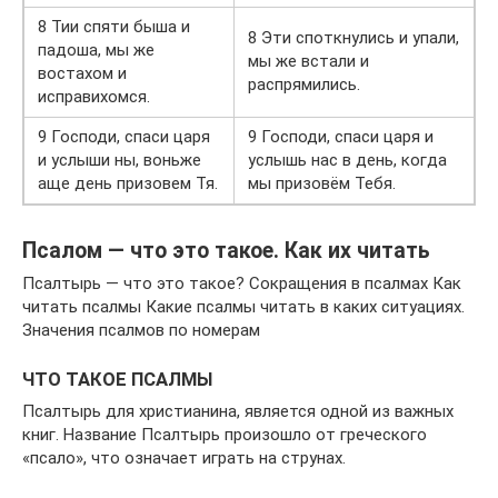
8 Тии спяти быша и
8 Эти споткнулись и упали,
падоша, мы же
мы же встали и
востахом и
распрямились.
исправихомся.
9 Господи, спаси царя
9 Господи, спаси царя и
и услыши ны, воньже
услышь нас в день, когда
аще день призовем Тя.
мы призовём Тебя.
Псалом — что это такое. Как их читать
Псалтырь — что это такое? Сокращения в псалмах Как
читать псалмы Какие псалмы читать в каких ситуациях.
Значения псалмов по номерам
ЧТО ТАКОЕ ПСАЛМЫ
Псалтырь для христианина, является одной из важных
книг. Название Псалтырь произошло от греческого
«псало», что означает играть на струнах.