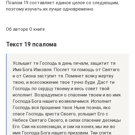
Псалом 19 составляет единое целое со следующим,
поэтому изучать их лучше одновременно.
Об авторе О книге
Текст 19 псалома
Услышит тя Господь в день печали, защитит тя
Имя Бога Иаковля. Послет ти помощь от Святаго
и от Сиона заступит тя. Помянет всяку жертву
твою, и всесожжение твое тучно буди. Даст ти
Господь по сердцу твоему и весь совет твой
исполнит. Возрадуемся о спасении твоем и во имя
Господа Бога нашего возвеличимся. Исполнит
Господь вся прошения твоя. Ныне познах, яко
спасе Господь христа Своего, услышит Его с
Небесе Святаго Своего, в силах спасение десницы
Его. Сии на колесницах, и сии на конех, мы же во
имя Господа Бога нашего призовем. Тии спяти