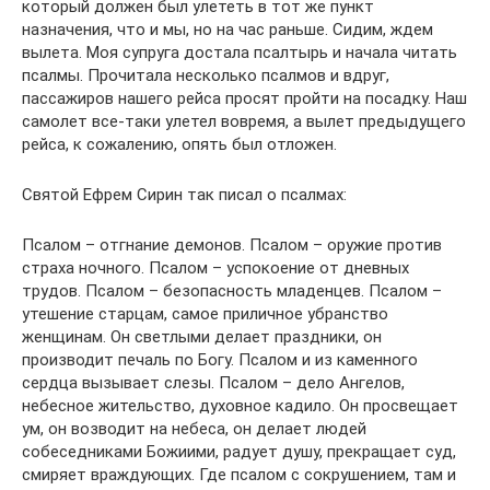
который должен был улететь в тот же пункт
назначения, что и мы, но на час раньше. Сидим, ждем
вылета. Моя супруга достала псалтырь и начала читать
псалмы. Прочитала несколько псалмов и вдруг,
пассажиров нашего рейса просят пройти на посадку. Наш
самолет все-таки улетел вовремя, а вылет предыдущего
рейса, к сожалению, опять был отложен.
Святой Ефрем Сирин так писал о псалмах:
Псалом – отгнание демонов. Псалом – оружие против
страха ночного. Псалом – успокоение от дневных
трудов. Псалом – безопасность младенцев. Псалом –
утешение старцам, самое приличное убранство
женщинам. Он светлыми делает праздники, он
производит печаль по Богу. Псалом и из каменного
сердца вызывает слезы. Псалом – дело Ангелов,
небесное жительство, духовное кадило. Он просвещает
ум, он возводит на небеса, он делает людей
собеседниками Божиими, радует душу, прекращает суд,
смиряет враждующих. Где псалом с сокрушением, там и