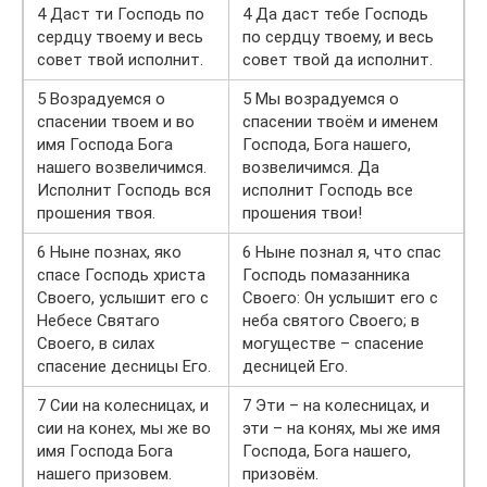
4 Даст ти Господь по
4 Да даст тебе Господь
сердцу твоему и весь
по сердцу твоему, и весь
совет твой исполнит.
совет твой да исполнит.
5 Возрадуемся о
5 Мы возрадуемся о
спасении твоем и во
спасении твоём и именем
имя Господа Бога
Господа, Бога нашего,
нашего возвеличимся.
возвеличимся. Да
Исполнит Господь вся
исполнит Господь все
прошения твоя.
прошения твои!
6 Ныне познах, яко
6 Ныне познал я, что спас
спасе Господь христа
Господь помазанника
Своего, услышит eго с
Своего: Он услышит его с
Небесе Святаго
неба святого Своего; в
Своего, в силах
могуществе – спасение
спасение десницы Его.
десницей Его.
7 Сии на колесницах, и
7 Эти – на колесницах, и
сии на конех, мы же во
эти – на конях, мы же имя
имя Господа Бога
Господа, Бога нашего,
нашего призовем.
призовём.