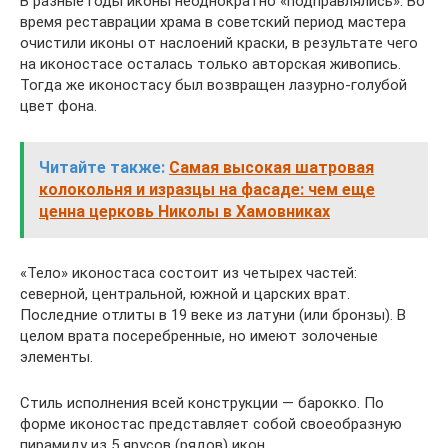
В разные годы иконы неоднократно «подправлялись». Во
время реставрации храма в советский период мастера
очистили иконы от наслоений краски, в результате чего
на иконостасе осталась только авторская живопись.
Тогда же иконостасу был возвращен лазурно-голубой
цвет фона.
Читайте также:
Самая высокая шатровая
колокольня и изразцы на фасаде: чем еще
ценна церковь Николы в Хамовниках
«Тело» иконостаса состоит из четырех частей:
северной, центральной, южной и царских врат.
Последние отлиты в 19 веке из латуни (или бронзы). В
целом врата посеребренные, но имеют золоченые
элементы.
Стиль исполнения всей конструкции — барокко. По
форме иконостас представляет собой своеобразную
пирамиду из 5 ярусов (рядов) икон.