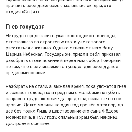
проявить себя даже самые маленькие актеры, это
студия «Софит».
Гнев государя
Нетрудно представить ужас вологодского воеводы,
отвечавшего за строительство, и уже готового
расстаться с жизнью. Однако отвела от него беду
Царица Небесная. Государь же, придя в себя, приказал
разобрать столь повинный перед ним собор. Говорили
потом, что в случившемся он увидел для себя дурное
предзнаменование.
Разбирать не стали, а, выждав время, пока уляжется гнев
и заживёт голова, пали пред ним с мольбами не губить
напрасно труды людские да средства, нажитые потом-
кровью. Долго молили, не один год прошёл с тех пор, да
всё без толку. Лишь в царствование его сына Фёдора
Иоанновича, в 1587 году, опальный храм был, наконец,
достроен и освящён.