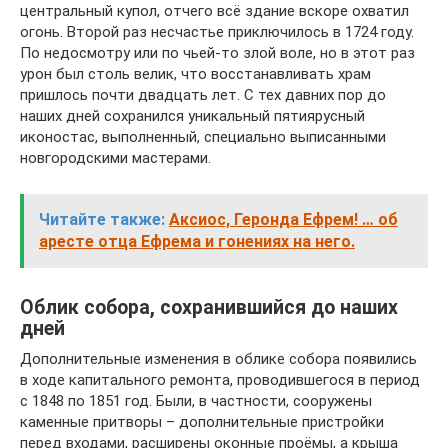
центральный купол, отчего всё здание вскоре охватил
огонь. Второй раз несчастье приключилось в 1724 году.
По недосмотру или по чьей-то злой воле, но в этот раз
урон был столь велик, что восстанавливать храм
пришлось почти двадцать лет. С тех давних пор до
наших дней сохранился уникальный пятиярусный
иконостас, выполненный, специально выписанными
новгородскими мастерами.
Читайте также:
Аксиос, Геронда Ефрем! … об
аресте отца Ефрема и гонениях на него.
Облик собора, сохранившийся до наших
дней
Дополнительные изменения в облике собора появились
в ходе капитального ремонта, проводившегося в период
с 1848 по 1851 год. Были, в частности, сооружены
каменные притворы – дополнительные пристройки
перед входами, расширены оконные проёмы, а крыша