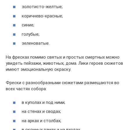
золотисто-желтые;
коричнево-красные;
синие;
голубые;
зеленоватые.
На фресках помимо святых и простых смертных можно
увидеть пейзажи, животных, дома. Лики героев сюжетов
имеют эмоциональную окраску.
Фрески с разнообразными сюжетами размещаются во
всех частях собора:
в куполах и под ними;
на стенах и сводах;
на арках и столбах;
в оконных рамах и на входах.