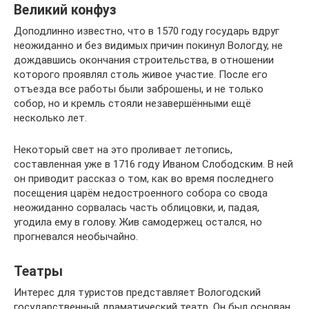
Великий конфуз
Доподлинно известно, что в 1570 году государь вдруг
неожиданно и без видимых причин покинул Вологду, не
дождавшись окончания строительства, в отношении
которого проявлял столь живое участие. После его
отъезда все работы были заброшены, и не только
собор, но и кремль стояли незавершёнными ещё
несколько лет.
Некоторый свет на это проливает летопись,
составленная уже в 1716 году Иваном Слободским. В ней
он приводит рассказ о том, как во время последнего
посещения царём недостроенного собора со свода
неожиданно сорвалась часть облицовки, и, падая,
угодила ему в голову. Жив самодержец остался, но
прогневался необычайно.
Театры
Интерес для туристов представляет Вологодский
государственный драматический театр. Он был основан