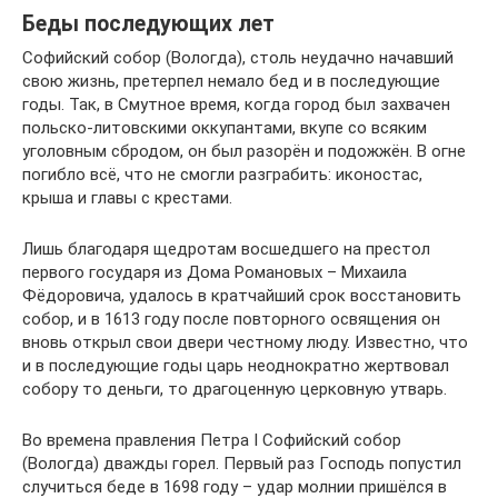
Беды последующих лет
Софийский собор (Вологда), столь неудачно начавший
свою жизнь, претерпел немало бед и в последующие
годы. Так, в Смутное время, когда город был захвачен
польско-литовскими оккупантами, вкупе со всяким
уголовным сбродом, он был разорён и подожжён. В огне
погибло всё, что не смогли разграбить: иконостас,
крыша и главы с крестами.
Лишь благодаря щедротам восшедшего на престол
первого государя из Дома Романовых – Михаила
Фёдоровича, удалось в кратчайший срок восстановить
собор, и в 1613 году после повторного освящения он
вновь открыл свои двери честному люду. Известно, что
и в последующие годы царь неоднократно жертвовал
собору то деньги, то драгоценную церковную утварь.
Во времена правления Петра I Софийский собор
(Вологда) дважды горел. Первый раз Господь попустил
случиться беде в 1698 году – удар молнии пришёлся в