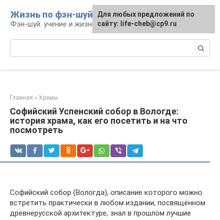
Перейти
Жизнь по фэн-шуй
Для любых предложений по
Для любых предложений по
к
Фэн-шуй: учение и жизнь
сайту: life-cheb@cp9.ru
сайту: life-cheb@cp9.ru
контенту
Поиск:
Главная
»
Храмы
Софийский Успенский собор в Вологде:
история храма, как его посетить и на что
посмотреть
Софийский собор (Вологда), описание которого можно
встретить практически в любом издании, посвящённом
древнерусской архитектуре, знал в прошлом лучшие