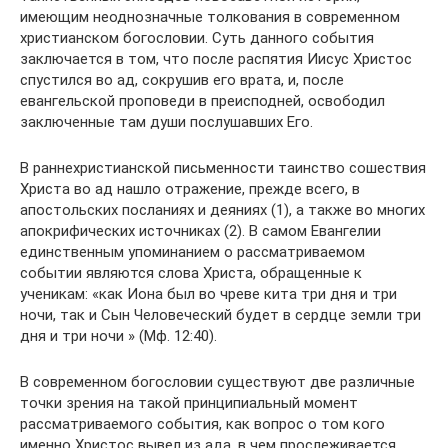
имеющим неоднозначные толкования в современном
христианском богословии. Суть данного события
заключается в том, что после распятия Иисус Христос
спустился во ад, сокрушив его врата, и, после
евангельской проповеди в преисподней, освободил
заключенные там души послушавших Его.
В раннехристианской письменности таинство сошествия
Христа во ад нашло отражение, прежде всего, в
апостольских посланиях и деяниях (1), а также во многих
апокрифических источниках (2). В самом Евангелии
единственным упоминанием о рассматриваемом
событии являются слова Христа, обращенные к
ученикам: «как Иона был во чреве кита три дня и три
ночи, так и Сын Человеческий будет в сердце земли три
дня и три ночи » (Мф. 12:40).
В современном богословии существуют две различные
точки зрения на такой принципиальный момент
рассматриваемого события, как вопрос о том кого
именно Христос вывел из ада, в чем прослеживается