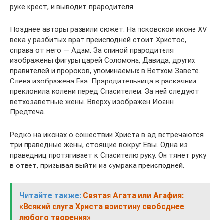
руке крест, и выводит прародителя.
Позднее авторы развили сюжет. На псковской иконе XV
века у разбитых врат преисподней стоит Христос,
справа от него — Адам. За спиной прародителя
изображены фигуры царей Соломона, Давида, других
правителей и пророков, упоминаемых в Ветхом Завете.
Слева изображена Ева. Прародительница в раскаянии
преклонила колени перед Спасителем. За ней следуют
ветхозаветные жены. Вверху изображен Иоанн
Предтеча.
Редко на иконах о сошествии Христа в ад встречаются
три праведные жены, стоящие вокруг Евы. Одна из
праведниц протягивает к Спасителю руку. Он тянет руку
в ответ, призывая выйти из сумрака преисподней.
Читайте также:
Святая Агата или Агафия:
«Всякий слуга Христа воистину свободнее
любого творения»