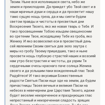
Твоим. Ныне вся исполнишася света, небо же
земля и преисподняя. Да приидет убо Твой свет и в
наши мрачныя души и сердца и да просветит нашу
тамо сущую нощь греха, да и мы сияти будем
светом правды и чистоты в пресветлыя дни
Воскресения Твоего, яко же новая тварь о Тебе. И
тако просвещеннии Тобою изыдем свещеноснии
во сретении Твое, исходящему Тебе из гроба, яко
Жениху. И яко возвеселил еси в пресветлый день
сей явлением Своим святых дев зело заутра с
миры ко гробу Твоему пришедших, тако и ныне
просвети нощь глубокую страстей наших и возсияй
нам утро безстрастия и чистоты, да узрим Тя
сердечными очесы краснаго паче солнца Жениха
своего и да услышим паки вожделенный глас Твой:
Радуйтеся! И тако вкусивши Божественныя
радости Святыя Пасхи еще зде на земли, да будем
причастницы Твоея вечныя и великия Пасхи на
небесех в невечернем дни Царствия Твоего, идеже
будет веселие неизреченное и празднующих глас
непрестанный и неизреченная сладость зрящих