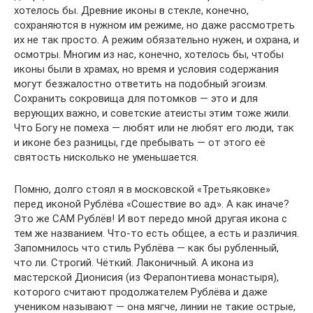
хотелось бы. Древние иконы в стекле, конечно,
сохраняются в нужном им режиме, но даже рассмотреть
их не так просто. А режим обязательно нужен, и охрана, и
осмотры. Многим из нас, конечно, хотелось бы, чтобы
иконы были в храмах, но время и условия содержания
могут безжалостно ответить на подобный эгоизм.
Сохранить сокровища для потомков — это и для
верующих важно, и советские атеисты этим тоже жили.
Что Богу не помеха — любят или не любят его люди, так
и иконе без разницы, где пребывать — от этого её
святость нисколько не уменьшается.
Помню, долго стоял я в московской «Третьяковке»
перед иконой Рублёва «Сошествие во ад». А как иначе?
Это же САМ Рублёв! И вот передо мной другая икона с
тем же названием. Что-то есть общее, а есть и различия.
Запомнилось что стиль Рублёва — как бы рубленный,
что ли. Строгий. Чёткий. Лаконичный. А икона из
мастерской Дионисия (из Ферапонтиева монастыря),
которого считают продолжателем Рублёва и даже
учеником называют — она мягче, линии не такие острые,