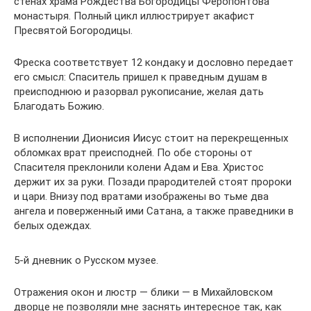
стенах храма Рождества Богородицы Феропонтова
монастыря. Полный цикл иллюстрирует акафист
Пресвятой Богородицы.
Фреска соответствует 12 кондаку и дословно передает
его смысл: Спаситель пришел к праведным душам в
преисподнюю и разорвал рукописание, желая дать
Благодать Божию.
В исполнении Дионисия Иисус стоит на перекрещенных
обломках врат преисподней. По обе стороны от
Спасителя преклонили колени Адам и Ева. Христос
держит их за руки. Позади прародителей стоят пророки
и цари. Внизу под вратами изображены во тьме два
ангела и поверженный ими Сатана, а также праведники в
белых одеждах.
5-й дневник о Русском музее.
Отражения окон и люстр — блики — в Михайловском
дворце не позволяли мне заснять интересное так, как