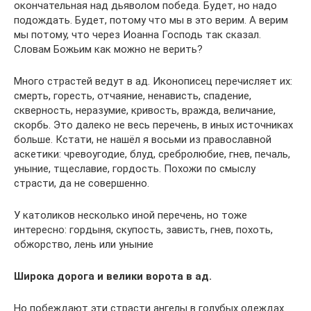
окончательная над дьяволом победа. Будет, но надо
подождать. Будет, потому что мы в это верим. А верим
мы потому, что через Иоанна Господь так сказал.
Словам Божьим как можно не верить?
Много страстей ведут в ад. Иконописец перечисляет их:
смерть, горесть, отчаяние, ненависть, спадение,
скверность, неразумие, кривость, вражда, величание,
скорбь. Это далеко не весь перечень, в иных источниках
больше. Кстати, не нашёл я восьми из православной
аскетики: чревоугодие, блуд, сребролюбие, гнев, печаль,
уныние, тщеславие, гордость. Похожи по смыслу
страсти, да не совершенно.
У католиков несколько иной перечень, но тоже
интересно: гордыня, скупость, зависть, гнев, похоть,
обжорство, лень или уныние
Широка дорога и велики ворота в ад.
Но побеждают эти страсти ангелы в голубых одеждах