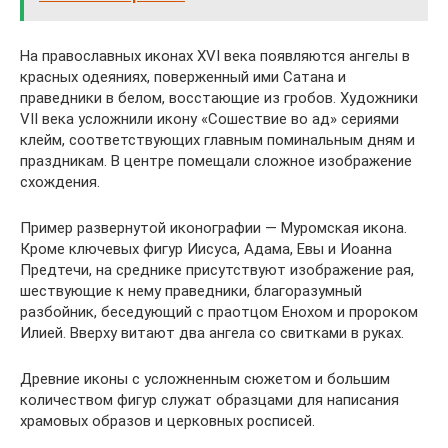
На православных иконах XVI века появляются ангелы в
красных одеяниях, поверженный ими Сатана и
праведники в белом, восстающие из гробов. Художники
VII века усложнили икону «Сошествие во ад» сериями
клейм, соответствующих главным поминальным дням и
праздникам. В центре помещали сложное изображение
схождения.
Пример развернутой иконографии — Муромская икона.
Кроме ключевых фигур Иисуса, Адама, Евы и Иоанна
Предтечи, на среднике присутствуют изображение рая,
шествующие к нему праведники, благоразумный
разбойник, беседующий с праотцом Енохом и пророком
Илией. Вверху витают два ангела со свитками в руках.
Древние иконы с усложненным сюжетом и большим
количеством фигур служат образцами для написания
храмовых образов и церковных росписей.