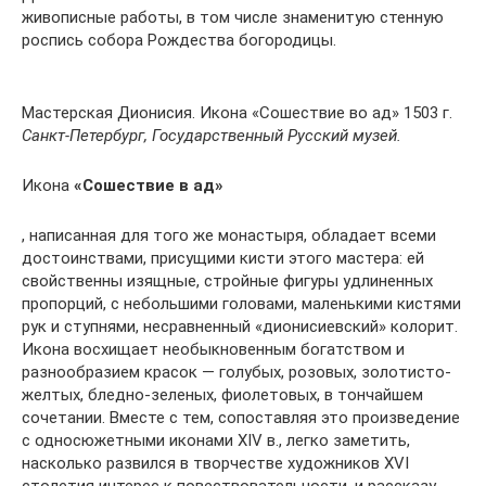
живописные работы, в том числе знаменитую стенную
роспись собора Рождества богородицы.
Мастерская Дионисия. Икона «Сошествие во ад» 1503 г.
Санкт-Петербург, Государственный Русский музей.
Икона
«Сошествие в ад»
, написанная для того же монастыря, обладает всеми
достоинствами, присущими кисти этого мастера: ей
свойственны изящные, стройные фигуры удлиненных
пропорций, с небольшими головами, маленькими кистями
рук и ступнями, несравненный «дионисиевский» колорит.
Икона восхищает необыкновенным богатством и
разнообразием красок — голубых, розовых, золотисто-
желтых, бледно-зеленых, фиолетовых, в тончайшем
сочетании. Вместе с тем, сопоставляя это произведение
с односюжетными иконами XIV в., легко заметить,
насколько развился в творчестве художников XVI
столетия интерес к повествовательности, и рассказу,