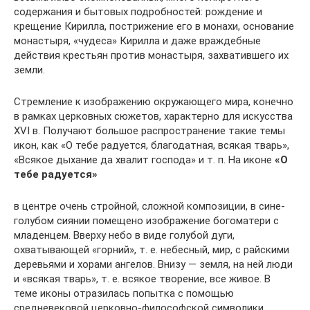
содержания и бытовых подробностей: рождение и
крещение Кирилла, пострижение его в монахи, основание
монастыря, «чудеса» Кирилла и даже враждебные
действия крестьян против монастыря, захватившего их
земли.
Стремление к изображению окружающего мира, конечно
в рамках церковных сюжетов, характерно для искусства
XVI в. Получают большое распространение такие темы
икон, как «О тебе радуется, благодатная, всякая тварь»,
«Всякое дыхание да хвалит господа» и т. п. На иконе
«О
тебе радуется»
в центре очень стройной, сложной композиции, в сине-
голубом сиянии помещено изображение богоматери с
младенцем. Вверху небо в виде голубой дуги,
охватывающей «горний», т. е. небесный, мир, с райскими
деревьями и хорами ангелов. Внизу — земля, на ней люди
и «всякая тварь», т. е. всякое творение, все живое. В
теме иконы отразилась попытка с помощью
средневековой церковно-философской символики