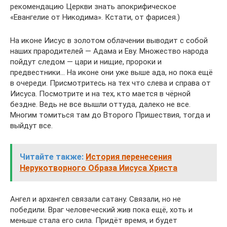
рекомендацию Церкви знать апокрифическое
«Евангелие от Никодима». Кстати, от фарисея.)
На иконе Иисус в золотом облачении выводит с собой
наших прародителей — Адама и Еву. Множество народа
пойдут следом — цари и нищие, пророки и
предвестники… На иконе они уже выше ада, но пока ещё
в очереди. Присмотритесь на тех что слева и справа от
Иисуса. Посмотрите и на тех, кто мается в чёрной
бездне. Ведь не все вышли оттуда, далеко не все.
Многим томиться там до Второго Пришествия, тогда и
выйдут все.
Читайте также:
История перенесения
Нерукотворного Образа Иисуса Христа
Ангел и архангел связали сатану. Связали, но не
победили. Враг человеческий жив пока ещё, хоть и
меньше стала его сила. Придёт время, и будет