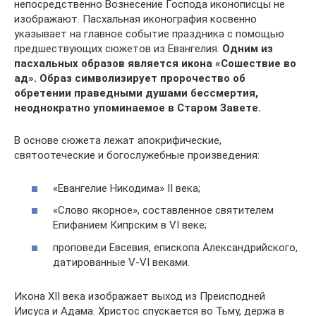
непосредственно Вознесение Господа иконописцы не
изображают. Пасхальная иконография косвенно
указывает на главное событие праздника с помощью
предшествующих сюжетов из Евангелия.
Одним из
пасхальных образов является икона «Сошествие во
ад». Образ символизирует пророчество об
обретении праведными душами бессмертия,
неоднократно упоминаемое в Старом Завете.
В основе сюжета лежат апокрифические,
святоотеческие и богослужебные произведения:
«Евангелие Никодима» II века;
«Слово якорное», составленное святителем
Епифанием Кипрским в VI веке;
проповеди Евсевия, епископа Александрийского,
датированные V-VI веками.
Икона XII века изображает выход из Преисподней
Иисуса и Адама. Христос спускается во Тьму, держа в