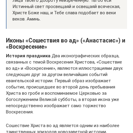
Лица Твоего доброту неизреченную. Ты бо еси
Истинный свет просвещаяй и освещаяй всяческая,
Христе Боже наш, и Тебе слава подобает во веки
веков. Аминь.
Иконы «Сошествия во ад» («Анастасис») и
«Воскресение»
История праздника
Два иконографических образца,
связанных с темой Воскресения Христова, «Сошествие
во ад» и «Воскресение», являются иллюстрациями двух
следующих друг за другом величайших событий
евангельской истории. Первый образ изображает
событие, происшедшее во второй день пребывания
Христа во гробе и воспоминаемое Церковью за
богослужением Великой субботы, а вторая икона уже
непосредственно изображает само торжество
Воскресения.
Сошествие Христа во ад является одним из наиболее
таинственных эпизодов новозаветной истории,