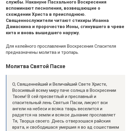
службы. Накануне Пасхального Воскресения
вспоминают песнопения, возвещающие о
схождении Христа в преисподнюю.
Священнослужители читают стихиры Иоанна
Дамаскина и пророчество Ионы, сгинувшего в чреве
кита и вновь вышедшего наружу.
Для келейного прославления Воскресения Спасителя
предназначены молитва и тропарь.
Молитва Святой Пасхе
О, Священнейший и Величайший Свете Христе,
Возсиявый всему миру паче солнца в Воскресении
Твоем! В сей пресветлый и преславный и
спасительный лень Святыя Пасхи, ликуют вси
ангели на небеси и всяка тварь веселится и
радуется на земли и всякое дыхание прославляет
Тя, Творца своего. Днесь отверзошася райския
врата, и свободишася умершия я во ад сошествием