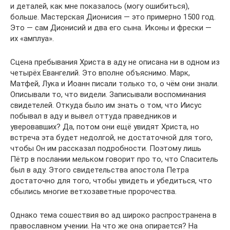
и деталей, как мне показалось (могу ошибиться),
больше. Мастерская Дионисия — это примерно 1500 год.
Это — сам Дионисий и два его сына. Иконы и фрески —
их «амплуа».
Сцена пребывания Христа в аду не описана ни в одном из
четырёх Евангелий. Это вполне объяснимо. Марк,
Матфей, Лука и Иоанн писали только то, о чём они знали.
Описывали то, что видели. Записывали воспоминания
свидетелей. Откуда было им знать о том, что Иисус
побывал в аду и вывел оттуда праведников и
уверовавших? Да, потом они ещё увидят Христа, но
встреча эта будет недолгой, не достаточной для того,
чтобы Он им рассказал подробности. Поэтому лишь
Пётр в послании мельком говорит про то, что Спаситель
был в аду. Этого свидетельства апостола Петра
достаточно для того, чтобы увидеть и убедиться, что
сбылись многие ветхозаветные пророчества.
Однако тема сошествия во ад широко распространена в
православном учении. На что же она опирается? На