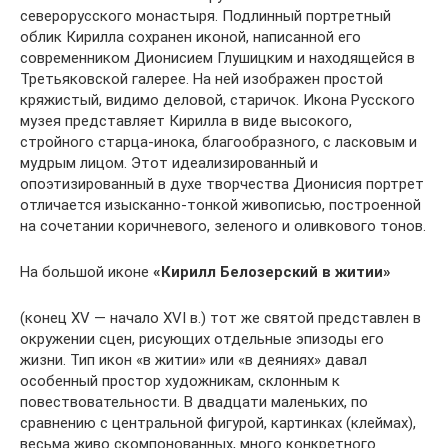
северорусского монастыря. Подлинный портретный
облик Кирилла сохранен иконой, написанной его
современником Дионисием Глушицким и находящейся в
Третьяковской галерее. На ней изображен простой
кряжистый, видимо деловой, старичок. Икона Русского
музея представляет Кирилла в виде высокого,
стройного старца-инока, благообразного, с ласковым и
мудрым лицом. Этот идеализированный и
опоэтизированный в духе творчества Дионисия портрет
отличается изысканно-тонкой живописью, построенной
на сочетании коричневого, зеленого и оливкового тонов.
На большой иконе
«Кирилл Белозерский в житии»
(конец XV — начало XVI в.) тот же святой представлен в
окружении сцен, рисующих отдельные эпизоды его
жизни. Тип икон «в житии» или «в деяниях» давал
особенный простор художникам, склонным к
повествовательности. В двадцати маленьких, по
сравнению с центральной фигурой, картинках (клеймах),
весьма живо скомпонованных, много конкретного