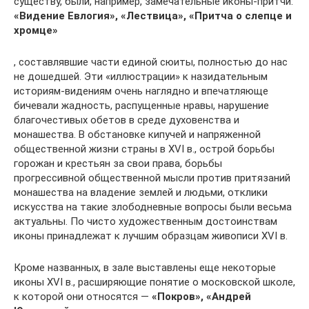
существу, были, например, замечательные иконы-притчи:
«Видение Евлогия», «Лествица», «Притча о слепце и
хромце»
, составлявшие части единой сюиты, полностью до нас
не дошедшей. Эти «иллюстрации» к назидательным
историям-видениям очень наглядно и впечатляюще
бичевали жадность, распущенные нравы, нарушение
благочестивых обетов в среде духовенства и
монашества. В обстановке кипучей и напряженной
общественной жизни страны в XVI в., острой борьбы
горожан и крестьян за свои права, борьбы
прогрессивной общественной мысли против притязаний
монашества на владение землей и людьми, отклики
искусства на такие злободневные вопросы были весьма
актуальны. По чисто художественным достоинствам
иконы принадлежат к лучшим образцам живописи XVI в.
Кроме названных, в зале выставлены еще некоторые
иконы XVI в., расширяющие понятие о московской школе,
к которой они относятся —
«Покров», «Андрей