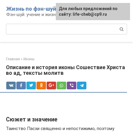
Перейти
Жизнь по фэн-шуй
Для любых предложений по
Для любых предложений по
к
Фэн-шуй: учение и жизнь
сайту: life-cheb@cp9.ru
сайту: life-cheb@cp9.ru
контенту
Поиск:
Главная
»
Иконы
Описание и история иконы Сошествие Христа
во ад, тексты молитв
Сюжет и значение
Таинство Пасхи священно и непостижимо, поэтому