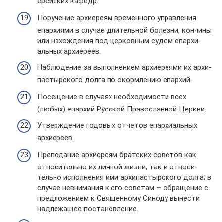
ерей­ских кафедр.
Пору­че­ние архи­ереям вре­мен­ного управ­ле­ния
епар­хи­ями в случае дли­тель­ной болезни, кон­чины
или нахож­де­ния под цер­ков­ным судом епар­хи­
аль­ных архи­ереев.
Наблю­де­ние за выпол­не­нием архи­ере­ями их архи­
пас­тыр­ского долга по окорм­ле­нию епар­хий.
Посе­ще­ние в слу­чаях необ­хо­ди­мо­сти всех
(любых) епар­хий Рус­ской Пра­во­слав­ной Церкви.
Утвер­жде­ние годо­вых отче­тов епар­хи­аль­ных
архи­ереев.
Пре­по­да­ние архи­ереям брат­ских сове­тов как
отно­си­тельно их личной жизни, так и отно­си­
тельно испол­не­ния ими архи­пас­тыр­ского долга; в
случае невни­ма­ния к его сове­там
–
обра­ще­ние с
пред­ло­же­нием к Свя­щен­ному Синоду выне­сти
над­ле­жа­щее поста­нов­ле­ние.