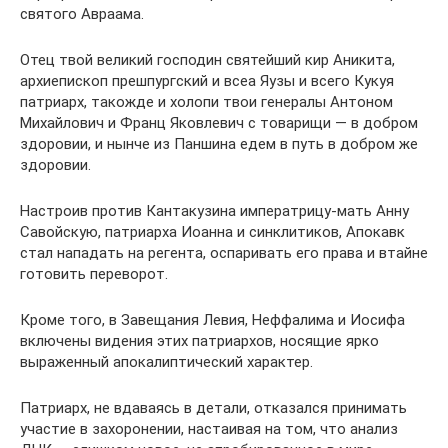
святого Авраама.
Отец твой великий господин святейший кир Аникита,
архиепископ прешпургский и всеа Яузы и всего Кукуя
патриарх, такожде и холопи твои генералы Антоном
Михайлович и Франц Яковлевич с товарищи — в добром
здоровии, и нынче из Паншина едем в путь в добром же
здоровии.
Настроив против Кантакузина императрицу-мать Анну
Савойскую, патриарха Иоанна и синклитиков, Апокавк
стал нападать на регента, оспаривать его права и втайне
готовить переворот.
Кроме того, в Завещания Левия, Неффалима и Иосифа
включены видения этих патриархов, носящие ярко
выраженный апокалиптический характер.
Патриарх, не вдаваясь в детали, отказался принимать
участие в захоронении, настаивая на том, что анализ