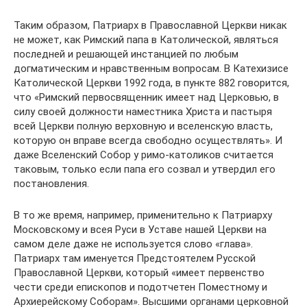
Таким образом, Патриарх в Православной Церкви никак
не может, как Римский папа в Католической, являться
последней и решающей инстанцией по любым
догматическим и нравственным вопросам. В Катехизисе
Католической Церкви 1992 года, в пункте 882 говорится,
что «Римский первосвященник имеет над Церковью, в
силу своей должности наместника Христа и пастыря
всей Церкви полную верховную и вселенскую власть,
которую он вправе всегда свободно осуществлять». И
даже Вселенский Собор у римо-католиков считается
таковым, только если папа его созвал и утвердил его
постановления.
В то же время, например, применительно к Патриарху
Московскому и всея Руси в Уставе нашей Церкви на
самом деле даже не используется слово «глава».
Патриарх там именуется Предстоятелем Русской
Православной Церкви, который «имеет первенство
чести среди епископов и подотчетен Поместному и
Архиерейскому Соборам». Высшими органами церковной