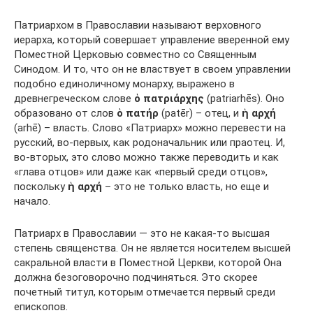
Патриархом в Православии называют верховного
иерарха, который совершает управление вверенной ему
Поместной Церковью совместно со Священным
Синодом. И то, что он не властвует в своем управлении
подобно единоличному монарху, выражено в
древнегреческом слове
ὁ
πατριάρχης
(patriarhēs). Оно
образовано от слов
ὁ
πατήρ
(patēr) – отец, и
ἡ
αρχή
(arhē) – власть. Слово «Патриарх» можно перевести на
русский, во-первых, как родоначальник или праотец. И,
во-вторых, это слово можно также переводить и как
«глава отцов» или даже как «первый среди отцов»,
поскольку
ἡ
αρχή
– это не только власть, но еще и
начало.
Патриарх в Православии — это не какая-то высшая
степень священства. Он не является носителем высшей
сакральной власти в Поместной Церкви, которой Она
должна безоговорочно подчиняться. Это скорее
почетный титул, которым отмечается первый среди
епископов.