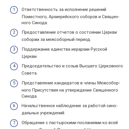
Ответ­ствен­ность за испол­не­ние реше­ний
Помест­ного, Архи­ерей­ского собо­ров и Свя­щен­
ного Синода.
Предо­став­ле­ние отче­тов о состо­я­нии Церкви
собо­рам за меж­со­бор­ный период.
Под­дер­жа­ние един­ства иерар­хии Рус­ской
Церкви.
Пред­се­да­тель­ство и созыв Выс­шего Цер­ков­ного
Совета.
Пред­став­ле­ние кан­ди­да­тов в члены Меж­со­бор­
ного При­сут­ствия на утвер­жде­ние Свя­щен­ного
Синода.
Началь­ствен­ное наблю­де­ние за рабо­той сино­
даль­ных учре­жде­ний.
Обра­ще­ние с пас­тыр­скими посла­ни­ями ко всей