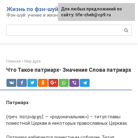
Перейти
Жизнь по фэн-шуй
Для любых предложений по
Для любых предложений по
к
Фэн-шуй: учение и жизнь
сайту: life-cheb@cp9.ru
сайту: life-cheb@cp9.ru
контенту
Поиск:
Главная
»
Мир духа
Что Такое патриарх- Значение Слова патриарх
Патриа́рх
(греч. πατριάρχηζ — «родоначальник») – титул главы
поместной Церкви в некоторых православных Церквах.
Патриарх избирается поместным собором. Титул