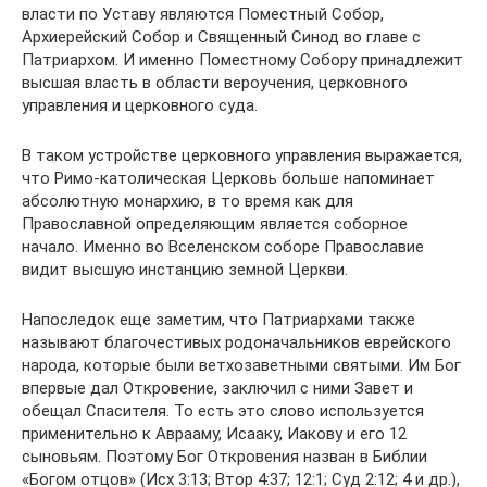
власти по Уставу являются Поместный Собор,
Архиерейский Собор и Священный Синод во главе с
Патриархом. И именно Поместному Собору принадлежит
высшая власть в области вероучения, церковного
управления и церковного суда.
В таком устройстве церковного управления выражается,
что Римо-католическая Церковь больше напоминает
абсолютную монархию, в то время как для
Православной определяющим является соборное
начало. Именно во Вселенском соборе Православие
видит высшую инстанцию земной Церкви.
Напоследок еще заметим, что Патриархами также
называют благочестивых родоначальников еврейского
народа, которые были ветхозаветными святыми. Им Бог
впервые дал Откровение, заключил с ними Завет и
обещал Спасителя. То есть это слово используется
применительно к Аврааму, Исааку, Иакову и его 12
сыновьям. Поэтому Бог Откровения назван в Библии
«Богом отцов» (Исх 3:13; Втор 4:37; 12:1; Суд 2:12; 4 и др.),