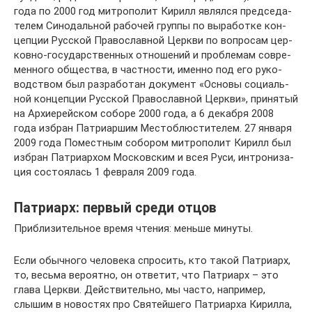
года по 2000 год мит­ро­по­лит Кирилл являлся пред­се­да­
те­лем Сино­даль­ной рабо­чей группы по выра­ботке кон­
цеп­ции Рус­ской Пра­во­слав­ной Церкви по вопро­сам цер­
ковно-госу­дар­ствен­ных отно­ше­ний и про­бле­мам совре­
мен­ного обще­ства, в част­но­сти, именно под его руко­
вод­ством был раз­ра­бо­тан доку­мент «Основы соци­аль­
ной кон­цеп­ции Рус­ской Пра­во­слав­ной Церкви», при­ня­тый
на Архи­ерей­ском соборе 2000 года, а 6 декабря 2008
года избран Пат­ри­ар­шим Место­блю­сти­те­лем. 27 января
2009 года Помест­ным собо­ром мит­ро­по­лит Кирилл был
избран Пат­ри­ар­хом Мос­ков­ским и всея Руси, интро­ни­за­
ция состо­я­лась 1 фев­раля 2009 года.
Патриарх: первый среди отцов
Приблизительное время чтения: меньше минуты.
Если обычного человека спросить, кто такой Патриарх,
то, весьма вероятно, он ответит, что Патриарх – это
глава Церкви. Действительно, мы часто, например,
слышим в новостях про Святейшего Патриарха Кирилла,