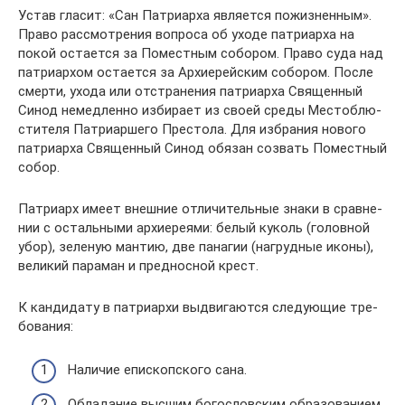
Устав гласит: «Сан Пат­ри­арха явля­ется пожиз­нен­ным».
Право рас­смот­ре­ния вопроса об уходе пат­ри­арха на
покой оста­ется за Помест­ным собо­ром. Право суда над
пат­ри­ар­хом оста­ется за Архи­ерей­ским собо­ром. После
смерти, ухода или отстра­не­ния пат­ри­арха Свя­щен­ный
Синод немед­ленно изби­рает из своей среды Место­блю­
сти­теля Пат­ри­ар­шего Пре­стола. Для избра­ния нового
пат­ри­арха Свя­щен­ный Синод обязан созвать Помест­ный
собор.
Пат­ри­арх имеет внеш­ние отли­чи­тель­ные знаки в срав­не­
нии с осталь­ными архи­ере­ями: белый куколь (голов­ной
убор), зеле­ную мантию, две пана­гии (нагруд­ные иконы),
вели­кий пара­ман и пред­носной крест.
К кан­ди­дату в пат­ри­архи выдви­га­ются сле­ду­ю­щие тре­
бо­ва­ния:
Нали­чие епи­скоп­ского сана.
Обла­да­ние высшим бого­слов­ским обра­зо­ва­нием,