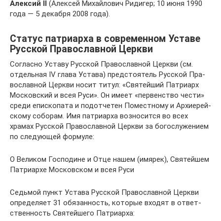
Алексий II
(Алексей Михайлович Ридигер; 10 июня 1990
года — 5 декабря 2008 года).
Статус пат­ри­арха в совре­мен­ном Уставе
Рус­ской Пра­во­слав­ной Церкви
Согласно Уставу Рус­ской Пра­во­слав­ной Церкви (см.
отдель­ная IV глава Устава) пред­сто­я­тель Рус­ской Пра­
во­слав­ной Церкви носит титул: «Свя­тей­ший Пат­ри­арх
Мос­ков­ский и всея Руси». Он имеет «пер­вен­ство чести»
среди епи­ско­пата и под­от­че­тен Помест­ному и Архи­ерей­
скому собо­рам. Имя пат­ри­арха воз­но­сится во всех
храмах Рус­ской Пра­во­слав­ной Церкви за бого­слу­же­нием
по сле­ду­ю­щей фор­муле:
О Вели­ком Гос­по­дине и Отце нашем (имярек), Свя­тей­шем
Пат­ри­архе Мос­ков­ском и всея Руси
Седь­мой пункт Устава Рус­ской Пра­во­слав­ной Церкви
опре­де­ляет 31 обя­зан­ность, кото­рые входят в ответ­
ствен­ность Свя­тей­шего Пат­ри­арха: