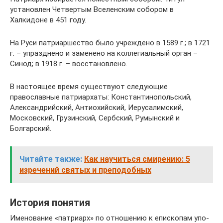
установлен Четвертым Вселенским собором в
Халкидоне в 451 году.
На Руси патриаршество было учреждено в 1589 г.; в 1721
г. – упразднено и заменено на коллегиальный орган –
Синод; в 1918 г. – восстановлено.
В настоящее время существуют следующие
православные патриархаты: Константинопольский,
Александрийский, Антиохийский, Иерусалимский,
Московский, Грузинский, Сербский, Румынский и
Болгарский.
Читайте также:
Как научиться смирению: 5
изречений святых и преподобных
Исто­рия поня­тия
Име­но­ва­ние «пат­ри­арх» по отно­ше­нию к епи­ско­пам упо­