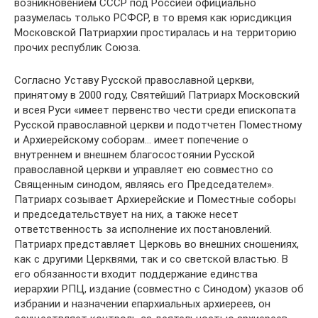
возникновением СССР под Россией официально
разумелась только РСФСР, в то время как юрисдикция
Московской Патриархии простиралась и на территорию
прочих республик Союза.
Согласно Уставу Русской православной церкви,
принятому в 2000 году, Святейший Патриарх Московский
и всея Руси «имеет первенство чести среди епископата
Русской православной церкви и подотчетен Поместному
и Архиерейскому соборам… имеет попечение о
внутреннем и внешнем благосостоянии Русской
православной церкви и управляет ею совместно со
Священным синодом, являясь его Председателем».
Патриарх созывает Архиерейские и Поместные соборы
и председательствует на них, а также несет
ответственность за исполнение их постановлений.
Патриарх представляет Церковь во внешних сношениях,
как с другими Церквями, так и со светской властью. В
его обязанности входит поддержание единства
иерархии РПЦ, издание (совместно с Синодом) указов об
избрании и назначении епархиальных архиереев, он