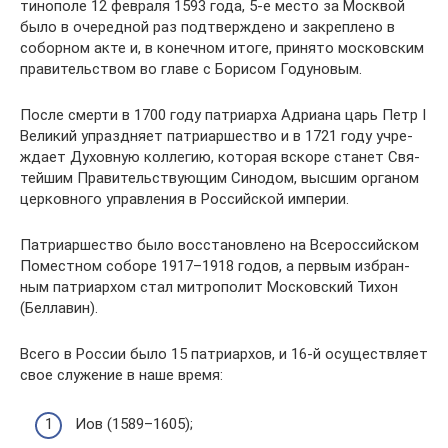
ти­но­поле 12 фев­раля 1593 года, 5‑е место за Моск­вой
было в оче­ред­ной раз под­твер­ждено и закреп­лено в
собор­ном акте и, в конеч­ном итоге, при­нято мос­ков­ским
пра­ви­тель­ством во главе с Бори­сом Году­но­вым.
После смерти в 1700 году пат­ри­арха Адри­ана царь Петр I
Вели­кий упразд­няет пат­ри­ар­ше­ство и в 1721 году учре­
ждает Духов­ную кол­ле­гию, кото­рая вскоре станет Свя­
тей­шим Пра­ви­тель­ству­ю­щим Сино­дом, высшим орга­ном
цер­ков­ного управ­ле­ния в Рос­сий­ской импе­рии.
Пат­ри­ар­ше­ство было вос­ста­нов­лено на Все­рос­сий­ском
Помест­ном соборе 1917–1918 годов, а первым избран­
ным пат­ри­ар­хом стал мит­ро­по­лит Мос­ков­ский Тихон
(Бел­ла­вин).
Всего в России было 15 пат­ри­ар­хов, и 16‑й осу­ществ­ляет
свое слу­же­ние в наше время:
Иов (1589–1605);