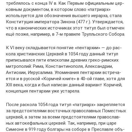
треб­ля­лось с конца IV в. Как Первым офи­ци­аль­ным цер­
ков­ным доку­мен­том, в кото­ром слово «пат­ри­арх»
исполь­зу­ется для обо­зна­че­ния выс­шего иерарха, стала
Кон­сти­ту­ция импе­ра­тора Зинона (477 г.). Утвер­жда­ется,
что в кано­ни­че­ских источ­ни­ках этот титул был отме­чен
ещё позже, напри­мер, в 7‑м пра­виле Трулль­ского Собора.
К VI веку скла­ды­ва­ется поня­тие «пен­тар­хии» — до рас­
кола хри­сти­ан­ских Церк­вей в 1054 году данный титул
при­пи­сы­вался пяти епи­ско­пам древ­них греко-рим­ских
мит­ро­по­лий: Рима, Кон­стан­ти­но­поля, Алек­сан­дрии,
Антио­хии, Иеру­са­лима. Упо­ми­на­ния пен­тар­хии встре­ча­
ется и в рус­ской «Корм­чей книге» в 40-ой главе, хотя для
XIII века, когда и был напи­сан данный вари­ант Корм­чей,
кон­цеп­ция пен­тар­хии уже уста­рела.
После рас­кола 1054 года титул «пат­ри­арх» закреп­ля­ется
за пред­сто­я­те­лями восточ­ных пра­во­слав­ных Помест­ных
церк­вей, а затем за всеми пред­сто­я­те­лями пра­во­слав­
ных авто­ке­фаль­ных церк­вей. Так, напри­мер, при царе
Симеоне в 919 году бол­гары на соборе в Пре­славле объ­