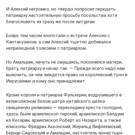
И Алексий негромко, но твердо попросил передать
патриарху настоятельную просьбу посольства хотя
благословить их сразу же после литургии.
Бояре тем часом хлопотали о встрече Алексия с
Кантакузином, а сам Алексий тщетно добивался
неприлюдной толковни с патриархом.
Но Амальрик, ничуть не смущаясь, поклонился матери,
брату, патриарху и начал так: — Прежде всего надо нам
выяснить, на чем зиждется право на королевский трон в
Иерусалиме и кому оно принадлежит.
Кроме короля и патриарха Фульхерия, водрузившего в
великолепном белом шатре китайского шелка
священную реликвию — перекладину креста господня,
здесь были архиепископ тирский, архиепископ Балдуин
из Кесарии, архиепископ Роберт из Назарета, а также
епископы Фридрих Акконский, Жеральд Вифлеемский,
Бернар Сидонский и Амальрик, настоятель монастыря