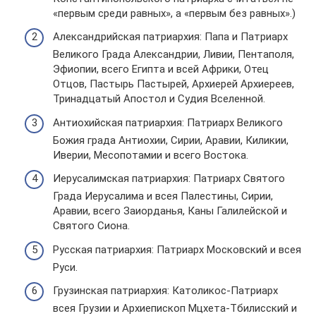
«первым среди равных», а «первым без равных».)
Алек­сан­дрий­ская пат­ри­ар­хия: Папа и Пат­ри­арх
Вели­кого Града Алек­сан­дрии, Ливии, Пен­та­поля,
Эфи­о­пии, всего Египта и всей Африки, Отец
Отцов, Пас­тырь Пас­ты­рей, Архи­ерей Архи­ереев,
Три­на­дца­тый Апо­стол и Судия Все­лен­ной.
Антио­хий­ская пат­ри­ар­хия: Пат­ри­арх Вели­кого
Божия града Антио­хии, Сирии, Аравии, Кили­кии,
Иверии, Месо­по­та­мии и всего Востока.
Иеру­са­лим­ская пат­ри­ар­хия: Пат­ри­арх Свя­того
Града Иеру­са­лима и всея Пале­стины, Сирии,
Аравии, всего Заи­ор­да­нья, Каны Гали­лей­ской и
Свя­того Сиона.
Рус­ская пат­ри­ар­хия: Пат­ри­арх Мос­ков­ский и всея
Руси.
Гру­зин­ская пат­ри­ар­хия: Като­ли­кос-Пат­ри­арх
всея Грузии и Архи­епи­скоп Мцхета-Тби­лис­ский и