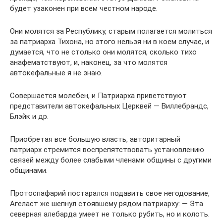
будет узаконен при всем честном народе.
Они молятся за Республику, старым полагается молиться
за патриарха Тихона, но этого нельзя ни в коем случае, и
думается, что не столько они молятся, сколько тихо
анафематствуют, и, наконец, за что молятся
автокефальные я не знаю.
Совершается молебен, и Патриарха приветствуют
представители автокефальных Церквей — Виллебрандс,
Блэйк и др.
Приобретая все большую власть, авторитарный
патриарх стремится воспрепятствовать установлению
связей между более слабыми членами общины с другими
общинами.
Протоспафарий постарался подавить свое негодование,
Агеласт же шепнул стоявшему рядом патриарху: — Эта
северная алебарда умеет не только рубить, но и колоть.