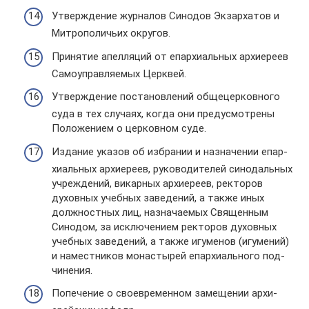
Утвер­жде­ние жур­на­лов Сино­дов Экзар­ха­тов и
Мит­ро­по­ли­чьих окру­гов.
При­ня­тие апел­ля­ций от епар­хи­аль­ных архи­ереев
Само­управ­ля­е­мых Церк­вей.
Утвер­жде­ние поста­нов­ле­ний обще­цер­ков­ного
суда в тех слу­чаях, когда они преду­смот­рены
Поло­же­нием о цер­ков­ном суде.
Изда­ние указов об избра­нии и назна­че­нии епар­
хи­аль­ных архи­ереев, руко­во­ди­те­лей сино­даль­ных
учре­жде­ний, викар­ных архи­ереев, рек­то­ров
духов­ных учеб­ных заве­де­ний, а также иных
долж­ност­ных лиц, назна­ча­е­мых Свя­щен­ным
Сино­дом, за исклю­че­нием рек­то­ров духов­ных
учеб­ных заве­де­ний, а также игу­ме­нов (игу­ме­ний)
и намест­ни­ков мона­сты­рей епар­хи­аль­ного под­
чи­не­ния.
Попе­че­ние о свое­вре­мен­ном заме­ще­нии архи­