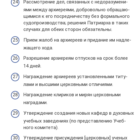
Рас­смот­ре­ние дел, свя­зан­ных с недо­ра­зу­ме­ни­
ями между архи­ере­ями, доб­ро­вольно обра­ща­ю­
щи­мися к его посред­ни­че­ству без фор­маль­ного
судо­про­из­вод­ства; реше­ния Пат­ри­арха в таких
слу­чаях для обеих сторон обя­за­тельны.
Прием жалоб на архи­ереев и при­да­ние им над­ле­
жа­щего хода.
Раз­ре­ше­ние архи­ереям отпус­ков на срок более
14 дней.
Награж­де­ние архи­ереев уста­нов­лен­ными титу­
лами и выс­шими цер­ков­ными отли­чи­ями.
Награж­де­ние кли­ри­ков и мирян цер­ков­ными
награ­дами.
Утвер­жде­ние созда­ния новых кафедр в духов­ных
учеб­ных заве­де­ниях (по пред­став­ле­нию Учеб­
ного коми­тета).
Утвер­жде­ние при­суж­де­ния [цер­ков­ных] ученых