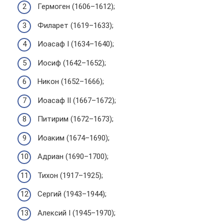
Гер­мо­ген (1606–1612);
Фила­рет (1619–1633);
Иоасаф I (1634–1640);
Иосиф (1642–1652);
Никон (1652–1666);
Иоасаф II (1667–1672);
Пити­рим (1672–1673);
Иоаким (1674–1690);
Адриан (1690–1700);
Тихон (1917–1925);
Сергий (1943–1944);
Алек­сий I (1945–1970);