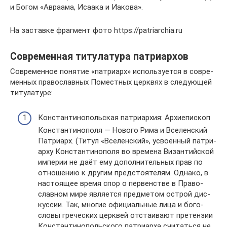
и Богом «Авраама, Исаака и Иакова».
На заставке фрагмент фото https://patriarchia.ru
Совре­мен­ная титу­ла­тура пат­ри­ар­хов
Совре­мен­ное поня­тие «пат­ри­арх» исполь­зу­ется в совре­
мен­ных пра­во­слав­ных Помест­ных церк­вях в сле­ду­ю­щей
титу­ла­туре:
Кон­стан­ти­но­поль­ская пат­ри­ар­хия: Архи­епи­скоп
Кон­стан­ти­но­поля — Нового Рима и Все­лен­ский
Пат­ри­арх. (Титул «Все­лен­ский», усво­ен­ный пат­ри­
арху Кон­стан­ти­но­поля во вре­мена Визан­тий­ской
импе­рии не даёт ему допол­ни­тель­ных прав по
отно­ше­нию к другим пред­сто­я­те­лям. Однако, в
насто­я­щее время спор о пер­вен­стве в Пра­во­
слав­ном мире явля­ется пред­ме­том острой дис­
кус­сии. Так, многие офи­ци­аль­ные лица и бого­
словы гре­че­ских церк­вей отста­и­вают пре­тен­зии
Кон­стан­ти­но­поль­ского пат­ри­арха счи­таться не