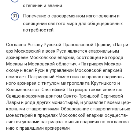
сте­пе­ней и званий.
Попе­че­ние о свое­вре­мен­ном изго­тов­ле­нии и
освя­ще­нии свя­того мира для обще­цер­ков­ных
потреб­но­стей.
Согласно Уставу Рус­ской Пра­во­слав­ной Церкви, «Пат­ри­
арх Мос­ков­ский и всея Руси явля­ется епар­хи­аль­ным
архи­ереем Мос­ков­ской епар­хии, состо­я­щей из города
Москвы и Мос­ков­ской обла­сти». «Пат­ри­арху Мос­ков­
скому и всея Руси в управ­ле­нии Мос­ков­ской епар­хией
помо­гает Пат­ри­ар­ший Намест­ник на правах епар­хи­аль­
ного архи­ерея с титу­лом мит­ро­по­лита Кру­тиц­кого и
Коло­мен­ского». Свя­тей­ший Пат­ри­арх также явля­ется
Свя­щен­но­ар­хи­манд­ри­том Свято-Тро­иц­кой Сер­ги­е­вой
Лавры и ряда других мона­сты­рей, и управ­ляет всеми цер­
ков­ными став­ро­пи­ги­ями. Обра­зо­ва­ние став­ро­пи­ги­аль­ных
мона­сты­рей в пре­де­лах Мос­ков­ской епар­хии осу­ществ­
ля­ется ука­зами пат­ри­арха, в иных епар­хиях по согла­со­ва­
нию с пра­вя­щими архи­ере­ями.