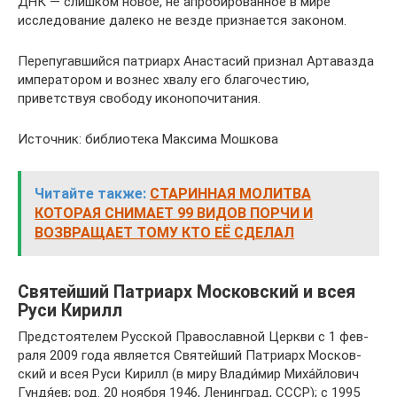
ДНК — слишком новое, не апробированное в мире
исследование далеко не везде признается законом.
Перепугавшийся патриарх Анастасий признал Артавазда
императором и вознес хвалу его благочестию,
приветствуя свободу иконопочитания.
Источник: библиотека Максима Мошкова
Читайте также:
СТАРИННАЯ МОЛИТВА
КОТОРАЯ СНИМАЕТ 99 ВИДОВ ПОРЧИ И
ВОЗВРАЩАЕТ ТОМУ КТО ЕЁ СДЕЛАЛ
Свя­тей­ший Пат­ри­арх Мос­ков­ский и всея
Руси Кирилл
Пред­сто­я­те­лем Рус­ской Пра­во­слав­ной Церкви с 1 фев­
раля 2009 года явля­ется Свя­тей­ший Пат­ри­арх Мос­ков­
ский и всея Руси Кирилл (в миру Влади́мир Миха́йлович
Гундя́ев; род. 20 ноября 1946, Ленин­град, СССР); с 1995