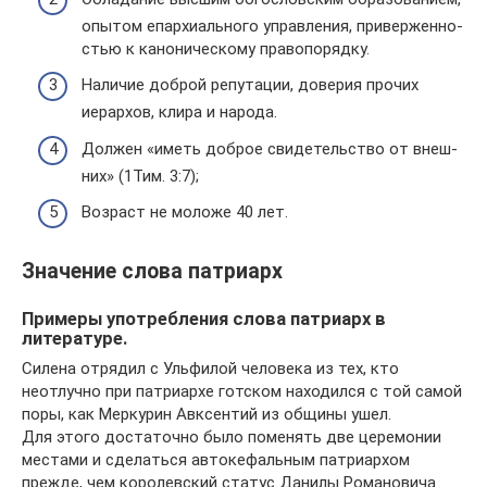
опытом епар­хи­аль­ного управ­ле­ния, при­вер­жен­но­
стью к кано­ни­че­скому пра­во­по­рядку.
Нали­чие доброй репу­та­ции, дове­рия прочих
иерар­хов, клира и народа.
Должен «иметь доброе сви­де­тель­ство от внеш­
них» (1Тим. 3:7);
Воз­раст не моложе 40 лет.
Значение слова патриарх
Примеры употребления слова патриарх в
литературе.
Силена отрядил с Ульфилой человека из тех, кто
неотлучно при патриархе готском находился с той самой
поры, как Меркурин Авксентий из общины ушел.
Для этого достаточно было поменять две церемонии
местами и сделаться автокефальным патриархом
прежде, чем королевский статус Данилы Романовича