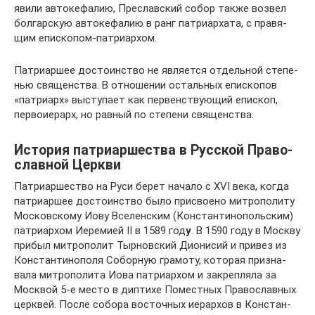
явили авто­ке­фа­лию, Пре­слав­ский собор также возвел
бол­гар­скую авто­ке­фа­лию в ранг пат­ри­ар­хата, с пра­вя­
щим епи­ско­пом-пат­ри­ар­хом.
Пат­ри­ар­шее досто­ин­ство не явля­ется отдель­ной сте­пе­
нью свя­щен­ства. В отно­ше­нии осталь­ных епи­ско­пов
«пат­ри­арх» высту­пает как пер­вен­ству­ю­щий епи­скоп,
пер­во­и­е­рарх, но равный по сте­пени свя­щен­ства.
Исто­рия пат­ри­ар­ше­ства в Рус­ской Пра­во­
слав­ной Церкви
Пат­ри­ар­ше­ство на Руси берет начало с XVI века, когда
пат­ри­ар­шее досто­ин­ство было при­сво­ено мит­ро­по­литу
Мос­ков­скому Иову Все­лен­ским (Кон­стан­ти­но­поль­ским)
пат­ри­ар­хом Иере­мией II в 1589 год
у
. В 1590 году в Москву
прибыл мит­ро­по­лит Тыр­нов­ский Дио­ни­сий и привез из
Кон­стан­ти­но­поля Собор­ную гра­моту, кото­рая при­зна­
вала мит­ро­по­лита Иова пат­ри­ар­хом и закреп­ляла за
Моск­вой 5‑е место в диптихе Помест­ных Пра­во­слав­ных
церк­вей. После собора восточ­ных иерар­хов в Кон­стан­