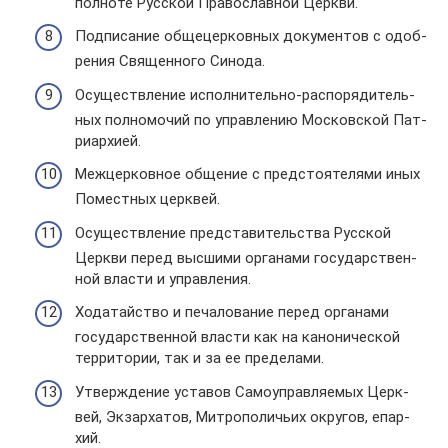
пол­ноте Рус­ской Пра­во­слав­ной Церкви.
Под­пи­са­ние обще­цер­ков­ных доку­мен­тов с одоб­
ре­ния Свя­щен­ного Синода.
Осу­ществ­ле­ние испол­ни­тельно-рас­по­ря­ди­тель­
ных пол­но­мо­чий по управ­ле­нию Мос­ков­ской Пат­
ри­ар­хией.
Меж­цер­ков­ное обще­ние с пред­сто­я­те­лями иных
Помест­ных церк­вей.
Осу­ществ­ле­ние пред­ста­ви­тель­ства Рус­ской
Церкви перед выс­шими орга­нами госу­дар­ствен­
ной власти и управ­ле­ния.
Хода­тай­ство и печа­ло­ва­ние перед орга­нами
госу­дар­ствен­ной власти как на кано­ни­че­ской
тер­ри­то­рии, так и за ее пре­де­лами.
Утвер­жде­ние уста­вов Само­управ­ля­е­мых Церк­
вей, Экзар­ха­тов, Мит­ро­по­ли­чьих окру­гов, епар­
хий.