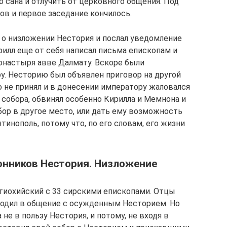
 сана и отлучить от церковного общения. Под
ов и первое заседание кончилось.
л о низложении Нестория и послал уведомление
рилл еще от себя написал письма епископам и
онастыря авве Далмату. Вскоре были
у. Несторию был объявлен приговор на другой
го не принял и в донесении императору жаловался
 собора, обвинял особенно Кирилла и Мемнона и
бор в другое место, или дать ему возможность
тинополь, потому что, по его словам, его жизни
онников Нестория. Низложение
тиохийский с 33 сирскими епископами. Отцы
входил в общение с осужденным Несторием. Но
не в пользу Нестория, и потому, не входя в