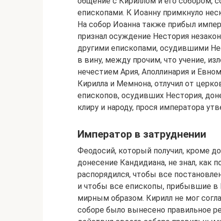
общение с Кириллом и его собором, 
епископами. К Иоанну примкнуло неск
На собор Иоанна также прибыл импе
признал осуждение Нестория незакон
другими епископами, осудившими Не
в вину, между прочим, что учение, из
нечестием Ария, Аполлинария и Евном
Кирилла и Мемнона, отлучил от церко
епископов, осудивших Нестория, дон
клиру и народу, прося императора ут
Император в затруднении
Феодосий, который получил, кроме до
донесение Кандидиана, не знал, как п
распорядился, чтобы все постановле
и чтобы все епископы, прибывшие в 
мирным образом. Кирилл не мог согла
соборе было вынесено правильное ре