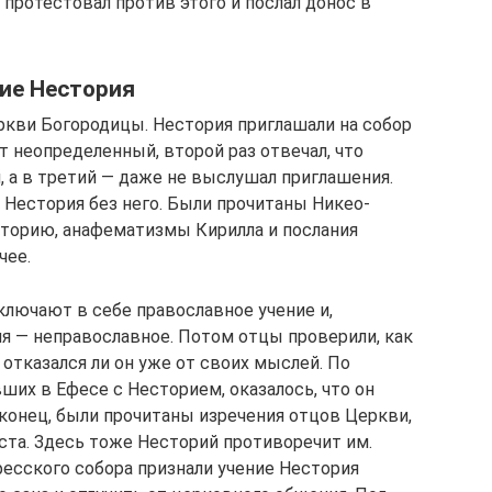
протестовал против этого и послал донос в
ие Нестория
ркви Богородицы. Нестория приглашали на собор
ет неопределенный, второй раз отвечал, что
, а в третий — даже не выслушал приглашения.
 Нестория без него. Были прочитаны Никео-
сторию, анафематизмы Кирилла и послания
чее.
ключают в себе православное учение и,
ия — неправославное. Потом отцы проверили, как
 отказался ли он уже от своих мыслей. По
ших в Ефесе с Несторием, оказалось, что он
онец, были прочитаны изречения отцов Церкви,
ста. Здесь тоже Несторий противоречит им.
фесского собора признали учение Нестория