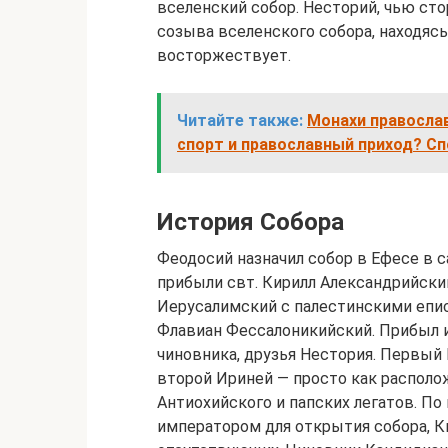
вселенский собор. Несторий, чью сто
созыва вселенского собора, находясь 
восторжествует.
Читайте также:
Монахи правосла
спорт и православный приход? С
История Собора
Феодосий назначил собор в Ефесе в 
прибыли свт. Кирилл Александрийски
Иерусалимский с палестинскими епис
Флавиан Фессалоникийский. Прибыл и
чиновника, друзья Нестория. Первый 
второй Ириней — просто как располо
Антиохийского и папских легатов. По
императором для открытия собора, К