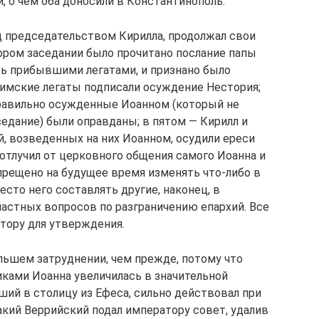
, о чем оба доносили в Константинополь.
од председательством Кирилла, продолжал свои
тором заседании было прочитано послание папы
рь прибывшими легатами, и признано было
имские легаты подписали осуждение Нестория;
правильно осужденные Иоанном (который не
седание) были оправданы; в пятом — Кирилл и
, возведенных на них Иоанном, осудили ереси
р отлучил от церковного общения самого Иоанна и
прещено на будущее время изменять что-либо в
сто него составлять другие, наконец, в
астных вопросов по разграничению епархий. Все
тору для утверждения.
льшем затруднении, чем прежде, потому что
ками Иоанна увеличилась в значительной
ший в столицу из Ефеса, сильно действовал при
акий Веррийский подал императору совет, удалив