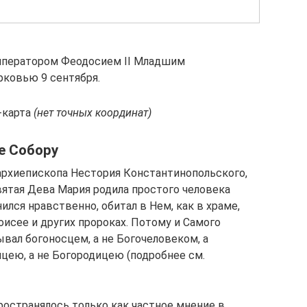
 императором Феодосием II Младшим
рковью 9 сентября.
e-карта
(нет точных координат)
е Собору
архиепископа Нестория Константинопольского,
вятая Дева Мария родила простого человека
ился нравственно, обитал в Нем, как в храме,
оисее и других пророках. Потому и Самого
вал богоносцем, а не Богочеловеком, а
ею, а не Богородицею (подробнее см.
ространялось только как частное мнение в