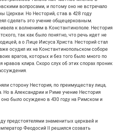
вскими вопросами, и потому оно не встречало
ы Церкви. Но Несторий, став в 428 году
еял сделать это учение общецерковным.
ривела к волнениям в Константинополе. Нестория
ского, так как было понятно, что речь идет не
дицей, а о Лице Иисуса Христа. Несторий стал
аже осудил их на Константинопольском соборе
своих врагов, которых и без того было много по
 нравов клира. Скоро слух об этих спорах проник
рассуждения.
няли сторону Нестория, по преимуществу лица,
 Но в Александрии и Риме учение Нестория
 оно было осуждено в 430 году на Римском и
жду предстоятелями знаменитых церквей и
император Феодосий II решился созвать