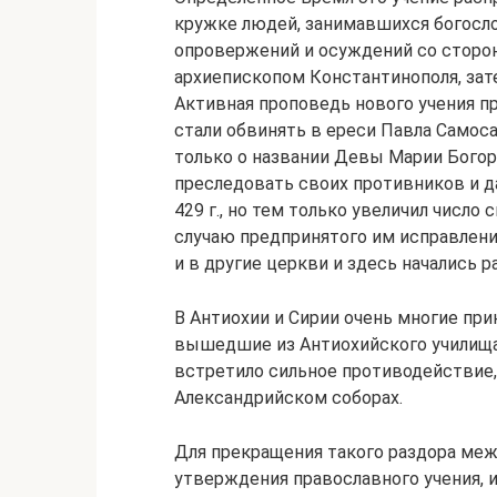
кружке людей, занимавшихся богосло
опровержений и осуждений со сторон
архиепископом Константинополя, зат
Активная проповедь нового учения п
стали обвинять в ереси Павла Самосат
только о названии Девы Марии Богоро
преследовать своих противников и д
429 г., но тем только увеличил число 
случаю предпринятого им исправления
и в другие церкви и здесь начались 
В Антиохии и Сирии очень многие при
вышедшие из Антиохийского училища.
встретило сильное противодействие,
Александрийском соборах.
Для прекращения такого раздора ме
утверждения православного учения, 