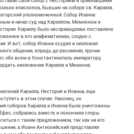
составил свой собор с Несторием и приехавшими
олько епископов, бывших на соборе св. Кирилла.
раторский уполномоченный. Собор Иоанна
ным и начал суд над Кириллом, Мемноном и
стория. Кириллу было несправедливо поставлено
ложенное в его анафематизмах, сходно с
ия. И вот, собор Иоанна осудил и низложил
вного общения, впредь до раскаяния, прочих
ес обо всем в Константинополь императору,
вердить низложение Кирилла и Мемнона.
несений Кирилла, Нестория и Иоанна, еще
оступить в этом случае. Наконец, он
ния соборов Кирилла и Иоанна были уничтожены
Ефес, собрались вместе и покончили споры
ситься с таким предложением, так как на его
шение, а Иоанн Антиохийский представлял