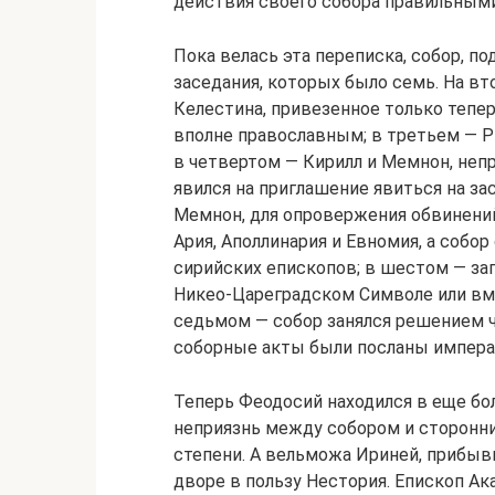
действия своего собора правильными
Пока велась эта переписка, собор, п
заседания, которых было семь. На в
Келестина, привезенное только тепе
вполне православным; в третьем — Р
в четвертом — Кирилл и Мемнон, не
явился на приглашение явиться на за
Мемнон, для опровержения обвинений
Ария, Аполлинария и Евномия, а собо
сирийских епископов; в шестом — за
Никео-Цареградском Символе или вме
седьмом — собор занялся решением ч
соборные акты были посланы импера
Теперь Феодосий находился в еще бо
неприязнь между собором и сторонни
степени. А вельможа Ириней, прибыв
дворе в пользу Нестория. Епископ Ак