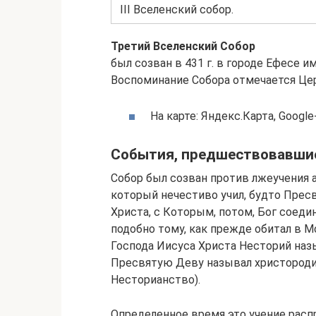
III Вселенский собор.
Третий Вселенский Собор
был созван в 431 г. в городе Ефесе
Воспоминание Собора отмечается Це
На карте: Яндекс.Карта, Googl
События, предшествовавши
Собор был созван против лжеучения 
который нечестиво учил, будто Прес
Христа, с Которым, потом, Бог соедин
подобно тому, как прежде обитал в М
Господа Иисуса Христа Несторий назы
Пресвятую Деву называл христородиц
Несторианство).
Определенное время это учение расп