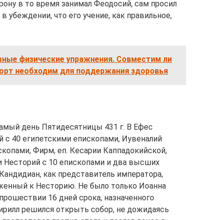
рону в то время занимал Феодосий, сам просил
в убеждении, что его учение, как правильное,
вные физические упражнения. Совместим ли
порт необходим для поддержания здоровья
самый день Пятидесятницы 431 г. В Ефес
й с 40 египетскими епископами, Иувеналий
копами, Фирм, еп. Кесарии Каппадокийской,
 Несторий с 10 епископами и два высших
Кандидиан, как представитель императора,
женный к Несторию. Не было только Иоанна
 прошествии 16 дней срока, назначенного
ирилл решился открыть собор, не дожидаясь