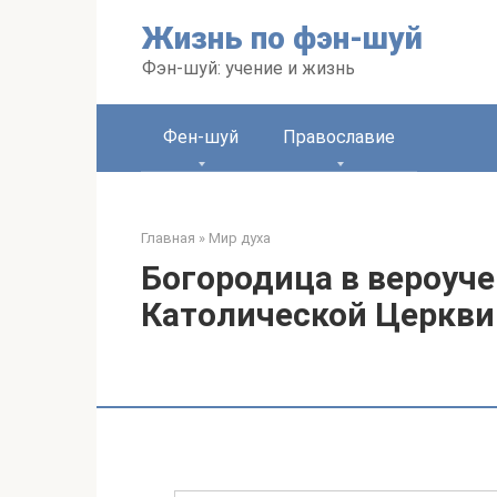
Перейти
Жизнь по фэн-шуй
к
контенту
Фэн-шуй: учение и жизнь
Фен-шуй
Православие
Главная
»
Мир духа
Богородица в вероуч
Католической Церкви