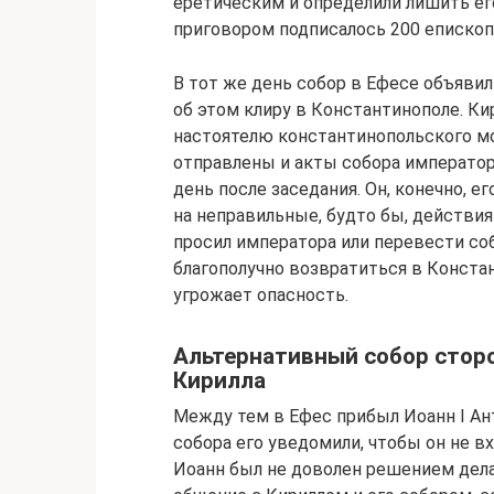
еретическим и определили лишить его
приговором подписалось 200 епископ
В тот же день собор в Ефесе объяви
об этом клиру в Константинополе. Ки
настоятелю константинопольского м
отправлены и акты собора император
день после заседания. Он, конечно, е
на неправильные, будто бы, действия
просил императора или перевести со
благополучно возвратиться в Констан
угрожает опасность.
Альтернативный собор стор
Кирилла
Между тем в Ефес прибыл Иоанн I Ан
собора его уведомили, чтобы он не 
Иоанн был не доволен решением дела 