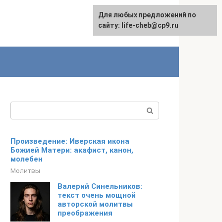
Для любых предложений по
Для любых предложений по
сайту: life-cheb@cp9.ru
сайту: life-cheb@cp9.ru
Поиск:
Произведение: Иверская икона
Божией Матери: акафист, канон,
молебен
Молитвы
Валерий Синельников:
текст очень мощной
авторской молитвы
преображения