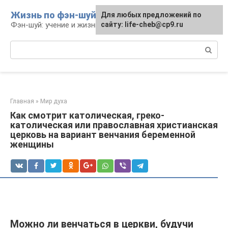
Перейти
Жизнь по фэн-шуй
Для любых предложений по
Для любых предложений по
к
Фэн-шуй: учение и жизнь
сайту: life-cheb@cp9.ru
сайту: life-cheb@cp9.ru
контенту
Поиск:
Главная
»
Мир духа
Как смотрит католическая, греко-
католическая или православная христианская
церковь на вариант венчания беременной
женщины
Можно ли венчаться в церкви, будучи