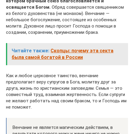
котором брачный союз благословляется и
освящается Богом.
Обряд совершается священником
из белого духовенства (не монахом). Венчание —
небольшое богослужение, состоящее из особенных
молитв. Духовное лицо просит Господа о помощи в
создании, сохранении, приумножении брака.
Читайте также:
Скопцы: почему эта секта
была самой богатой в России
Как и любое церковное таинство, венчание
предполагает веру супругов в Бога, молитву друг за
друга, жизнь по христианским заповедям. Семья — это
совместный труд, взаимная жертвенность. Если супруги
не желают работать над своим браком, то и Господь им
не поможет.
Венчание не является магическим действием, в
результате которого мужу и жене ничего не нужно