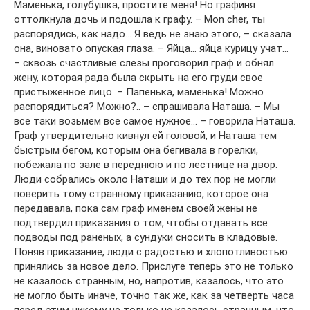
Маменька, голубушка, простите меня! Но графиня
оттолкнула дочь и подошла к графу. – Mon cher, ты
распорядись, как надо… Я ведь не знаю этого, – сказала
она, виновато опуская глаза. – Яйца… яйца курицу учат…
– сквозь счастливые слезы проговорил граф и обнял
жену, которая рада была скрыть на его груди свое
пристыженное лицо. – Папенька, маменька! Можно
распорядиться? Можно?.. – спрашивала Наташа. – Мы
все таки возьмем все самое нужное… – говорила Наташа.
Граф утвердительно кивнул ей головой, и Наташа тем
быстрым бегом, которым она бегивала в горелки,
побежала по зале в переднюю и по лестнице на двор.
Люди собрались около Наташи и до тех пор не могли
поверить тому странному приказанию, которое она
передавала, пока сам граф именем своей жены не
подтвердил приказания о том, чтобы отдавать все
подводы под раненых, а сундуки сносить в кладовые.
Поняв приказание, люди с радостью и хлопотливостью
принялись за новое дело. Прислуге теперь это не только
не казалось странным, но, напротив, казалось, что это
не могло быть иначе, точно так же, как за четверть часа