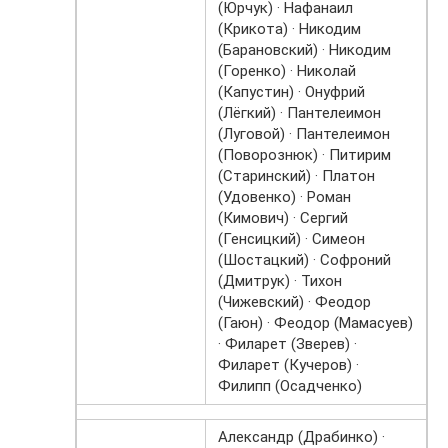
(Юрчук) · Нафанаил
(Крикота) · Никодим
(Барановский) · Никодим
(Горенко) · Николай
(Капустин) · Онуфрий
(Лёгкий) · Пантелеимон
(Луговой) · Пантелеимон
(Поворознюк) · Питирим
(Старинский) · Платон
(Удовенко) · Роман
(Кимович) · Сергий
(Генсицкий) · Симеон
(Шостацкий) · Софроний
(Дмитрук) · Тихон
(Чижевский) · Феодор
(Гаюн) · Феодор (Мамасуев)
· Филарет (Зверев) ·
Филарет (Кучеров) ·
Филипп (Осадченко)
Александр (Драбинко) ·