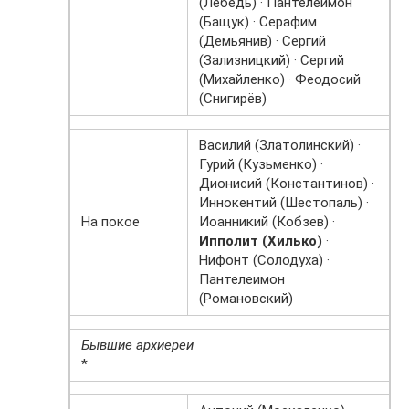
(Лебедь) · Пантелеимон
(Бащук) · Серафим
(Демьянив) · Сергий
(Зализницкий) · Сергий
(Михайленко) · Феодосий
(Снигирёв)
Василий (Златолинский) ·
Гурий (Кузьменко) ·
Дионисий (Константинов) ·
Иннокентий (Шестопаль) ·
На покое
Иоанникий (Кобзев) ·
Ипполит (Хилько)
·
Нифонт (Солодуха) ·
Пантелеимон
(Романовский)
Бывшие архиереи
*