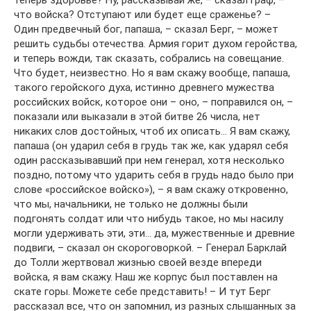
теперь здоровье? Ну, рассказывай же, – сказал граф, –
что войска? Отступают или будет еще сраженье? –
Один предвечный бог, папаша, – сказал Берг, – может
решить судьбы отечества. Армия горит духом геройства,
и теперь вожди, так сказать, собрались на совещание.
Что будет, неизвестно. Но я вам скажу вообще, папаша,
такого геройского духа, истинно древнего мужества
российских войск, которое они – оно, – поправился он, –
показали или выказали в этой битве 26 числа, нет
никаких слов достойных, чтоб их описать… Я вам скажу,
папаша (он ударил себя в грудь так же, как ударял себя
один рассказывавший при нем генерал, хотя несколько
поздно, потому что ударить себя в грудь надо было при
слове «российское войско»), – я вам скажу откровенно,
что мы, начальники, не только не должны были
подгонять солдат или что нибудь такое, но мы насилу
могли удерживать эти, эти… да, мужественные и древние
подвиги, – сказал он скороговоркой. – Генерал Барклай
до Толли жертвовал жизнью своей везде впереди
войска, я вам скажу. Наш же корпус был поставлен на
скате горы. Можете себе представить! – И тут Берг
рассказал все, что он запомнил, из разных слышанных за