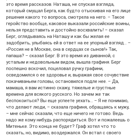
это время рассказов. Наташа, не спуская взгляда,
который смущал Берга, как будто отыскивая на его лице
решения какого то вопроса, смотрела на него. – Такое
геройство вообще, каковое выказали российские воины,
нельзя представить и достойно восхвалить! – сказал
Берг, оглядываясь на Наташу и как бы желая ее
задобрить, улыбаясь ей в ответ на ее упорный взгляд… –
«Россия не в Москве, она в сердцах се сынов!» Так,
папаша? – сказал Берг. В это время из диванной, с
усталым и недовольным видом, вышла графиня. Берг
поспешно вскочил, поцеловал ручку графини,
осведомился о ее здоровье и, выражая свое сочувствие
покачиваньем головы, остановился подле нее. – Да,
мамаша, я вам истинно скажу, тяжелые и грустные
времена для всякого русского. Но зачем же так
беспокоиться? Вы еще успеете уехать… – Я не понимаю,
что делают люди, – сказала графиня, обращаясь к мужу,
– мне сейчас сказали, что еще ничего не готово. Ведь
надо же кому нибудь распорядиться. Вот и пожалеешь о
Митеньке. Это конца не будет? Граф хотел что то
сказать, но, видимо, воздержался. Он встал с своего