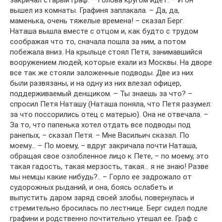
закричал старый граф. – Голова кругом идет. – И он
вышел из комнаты. Графиня заплакала. – Да, да,
маменька, очень тяжелые времена! – сказал Берг.
Наташа вышла вместе с отцом и, как будто с трудом
соображая что то, сначала пошла за ним, а потом
побежала вниз. На крыльце стоял Петя, занимавшийся
вооружением людей, которые ехали из Москвы. На дворе
все так же стояли заложенные подводы. Две из них
были развязаны, и на одну из них влезал офицер,
поддерживаемый денщиком. – Ты знаешь за что? –
спросил Петя Наташу (Наташа поняла, что Петя разумел:
за что поссорились отец с матерью). Она не отвечала. –
За то, что папенька хотел отдать все подводы под
ранепых, – сказал Петя. – Мне Васильич сказал. По
моему… – По моему, – вдруг закричала почти Наташа,
обращая свое озлобленное лицо к Пете, – по моему, это
такая гадость, такая мерзость, такая… я не знаю! Разве
мы немцы какие нибудь?.. – Горло ее задрожало от
судорожных рыданий, и она, боясь ослабеть и
выпустить даром заряд своей злобы, повернулась и
стремительно бросилась по лестнице. Берг сидел подле
графини и родственно почтительно утешал ее. Граф с