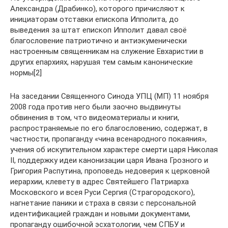
Александра (Драбинко), которого причисляют к
инициаторам отставки епископа Ипполита, до
выведения за штат епископ Ипполит давал своё
благословение патриотично и антиэкуменически
настроенным священникам на служение Евхаристии в
других епархиях, нарушая тем самым канонические
нормы[2]
На заседании Священного Синода УПЦ (МП) 11 ноября
2008 года против него были заочно выдвинуты
обвинения в том, что видеоматериалы и книги,
распространяемые по его благословению, содержат, в
частности, пропаганду «чина всенародного покаяния»,
учения об искупительном характере смерти царя Николая
II, поддержку идеи канонизации царя Ивана Грозного и
Григория Распутина, проповедь недоверия к церковной
иерархии, клевету в адрес Святейшего Патриарха
Московского и всея Руси Сергия (Страгородского),
нагнетание паники и страха в связи с персональной
идентификацией граждан и новыми документами,
пропаганду ошибочной эсхатологии, чем СПБУ и