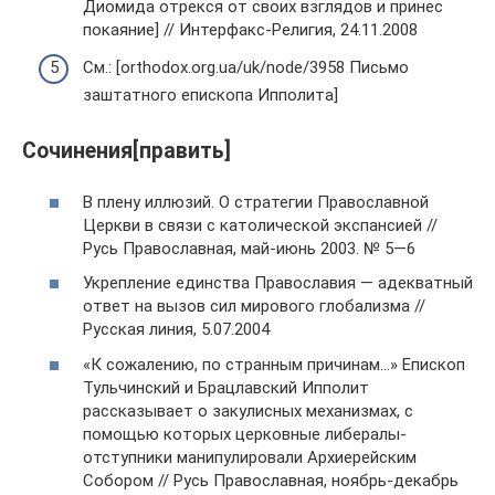
Диомида отрекся от своих взглядов и принес
покаяние] // Интерфакс-Религия, 24.11.2008
См.: [orthodox.org.ua/uk/node/3958 Письмо
заштатного епископа Ипполита]
Сочинения[править]
В плену иллюзий. О стратегии Православной
Церкви в связи с католической экспансией //
Русь Православная, май-июнь 2003. № 5—6
Укрепление единства Православия — адекватный
ответ на вызов сил мирового глобализма //
Русская линия, 5.07.2004
«К сожалению, по странным причинам…» Епископ
Тульчинский и Брацлавский Ипполит
рассказывает о закулисных механизмах, с
помощью которых церковные либералы-
отступники манипулировали Архиерейским
Собором // Русь Православная, ноябрь-декабрь