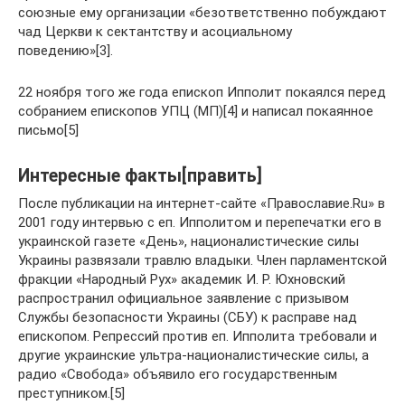
союзные ему организации «безответственно побуждают
чад Церкви к сектантству и асоциальному
поведению»[3].
22 ноября того же года епископ Ипполит покаялся перед
собранием епископов УПЦ (МП)[4] и написал покаянное
письмо[5]
Интересные факты[править]
После публикации на интернет-сайте «Православие.Ru» в
2001 году интервью с еп. Ипполитом и перепечатки его в
украинской газете «День», националистические силы
Украины развязали травлю владыки. Член парламентской
фракции «Народный Рух» академик И. Р. Юхновский
распространил официальное заявление с призывом
Службы безопасности Украины (СБУ) к расправе над
епископом. Репрессий против еп. Ипполита требовали и
другие украинские ультра-националистические силы, а
радио «Свобода» объявило его государственным
преступником.[5]