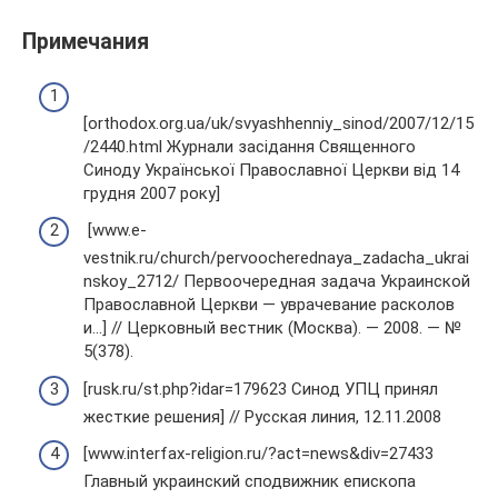
Примечания
[orthodox.org.ua/uk/svyashhenniy_sinod/2007/12/15
/2440.html Журнали засідання Священного
Синоду Української Православної Церкви від 14
грудня 2007 року]
[www.e-
vestnik.ru/church/pervoocherednaya_zadacha_ukrai
nskoy_2712/ Первоочередная задача Украинской
Православной Церкви — уврачевание расколов
и…] // Церковный вестник (Москва). — 2008. — №
5(378).
[rusk.ru/st.php?idar=179623 Синод УПЦ принял
жесткие решения] // Русская линия, 12.11.2008
[www.interfax-religion.ru/?act=news&div=27433
Главный украинский сподвижник епископа