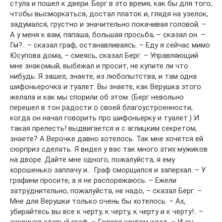
стула и пошел к двери. Берг в это время, как бы для того,
чтобы высморкаться, достал платок и, глядя на узелок,
задумался, грустно и значительно покачивая головой. –
А у меня к вам, папаша, большая просьба, – сказал он. –
Гм?.. – сказал граф, останавливаясь. – Еду я сейчас мимо
Юсупова дома, – смеясь, сказал Берг. – Управляющий
мне знакомый, выбежал и просит, не купите ли что
нибудь. Я зашел, знаете, из любопытства, и там одна
шифоньерочка и туалет. Вы знаете, как Верушка этого
желала и как мы спорили об этом. (Берг невольно
перешел в тон радости о своей благоустроенности,
когда он начал говорить про шифоньерку и туалет.) И
такая прелесть! выдвигается и с аглицким секретом,
знаете? А Верочке давно хотелось. Так мне хочется ей
сюрприз сделать. Я видел у вас так много этих мужиков
на дворе. Дайте мне одного, пожалуйста, я ему
хорошенько заплачу и… Граф сморщился и заперхал. – У
графини просите, а я не распоряжаюсь. – Ежели
затруднительно, пожалуйста, не надо, – сказал Берг. –
Мне для Верушки только очень бы хотелось. – Ах,
убирайтесь вы все к черту, к черту, к черту и к черту!.. –