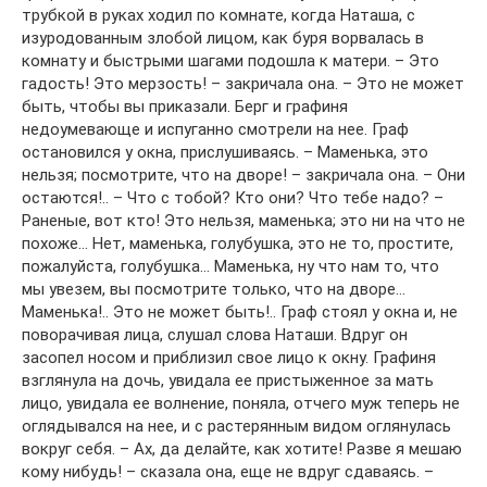
трубкой в руках ходил по комнате, когда Наташа, с
изуродованным злобой лицом, как буря ворвалась в
комнату и быстрыми шагами подошла к матери. – Это
гадость! Это мерзость! – закричала она. – Это не может
быть, чтобы вы приказали. Берг и графиня
недоумевающе и испуганно смотрели на нее. Граф
остановился у окна, прислушиваясь. – Маменька, это
нельзя; посмотрите, что на дворе! – закричала она. – Они
остаются!.. – Что с тобой? Кто они? Что тебе надо? –
Раненые, вот кто! Это нельзя, маменька; это ни на что не
похоже… Нет, маменька, голубушка, это не то, простите,
пожалуйста, голубушка… Маменька, ну что нам то, что
мы увезем, вы посмотрите только, что на дворе…
Маменька!.. Это не может быть!.. Граф стоял у окна и, не
поворачивая лица, слушал слова Наташи. Вдруг он
засопел носом и приблизил свое лицо к окну. Графиня
взглянула на дочь, увидала ее пристыженное за мать
лицо, увидала ее волнение, поняла, отчего муж теперь не
оглядывался на нее, и с растерянным видом оглянулась
вокруг себя. – Ах, да делайте, как хотите! Разве я мешаю
кому нибудь! – сказала она, еще не вдруг сдаваясь. –