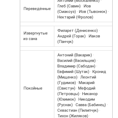
Антоний (Москаленко) ·
Глеб (Савин) · Иов
Переведённые
(Смакоуз) · Иов (Тывонюк) ·
Нектарий (Фролов)
Филарет (Денисенко) ·
Извергнутые
Андрей (Горак) · Иаков
из сана
(Панчук)
Антоний (Вакарик) ·
Василий (Васильцев) ·
Владимир (Сабодан) ·
Евфимий (Шутак) · Кронид
(Мищенко) · Леонтий
(Гудимов) · Макарий
Покойные
(Свистун) · Мефодий
(Петровцы) · Никанор
(Юхимюк) · Никодим
(Руснак) · Савва (Бабинец) ·
Севастиан (Пилипчук) ·
Тихон (Жиляков) ·