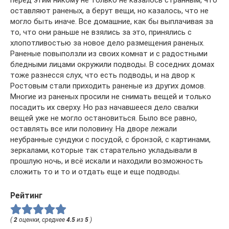
перед этим никому не только не казалось странным, что
оставляют раненых, а берут вещи, но казалось, что не
могло быть иначе. Все домашние, как бы выплачивая за
то, что они раньше не взялись за это, принялись с
хлопотливостью за новое дело размещения раненых.
Раненые повыползли из своих комнат и с радостными
бледными лицами окружили подводы. В соседних домах
тоже разнесся слух, что есть подводы, и на двор к
Ростовым стали приходить раненые из других домов.
Многие из раненых просили не снимать вещей и только
посадить их сверху. Но раз начавшееся дело свалки
вещей уже не могло остановиться. Было все равно,
оставлять все или половину. На дворе лежали
неубранные сундуки с посудой, с бронзой, с картинами,
зеркалами, которые так старательно укладывали в
прошлую ночь, и всё искали и находили возможность
сложить то и то и отдать еще и еще подводы.
Рейтинг
(
2
оценки, среднее
4.5
из
5
)