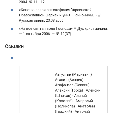
2004. № 11—12
«Каноническая автокефалия Украинской
Православной Церкви и уния — синонимы…» //
Русская линия, 23.08.2006
«На все святая воля Господа» // Дух христианина.
— 1 октября 2006. — № 19(37).
Ссылки
Августин (Маркевич) ·
Агапит (Бевцик) ·
Агафангел (Саввин) ·
Алексий (Гроха) · Алексий
(Шпаков) · Алипий
(Козолий) · Амвросий
(Поликопа) · Анатолий
(Гладкий) · Антоний