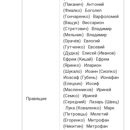
(Паканич) · Антоний
(Фиалко) · Боголеп
(Гончаренко) · Варфоломей
(Ващук) · Виссарион
(Стретович) · Владимир
(Мельник) · Владимир
(Орачёв) · Евлогий
(Гутченко) · Евсевий
(Дудка) · Елисей (Иванов) ·
Ефрем (Кицай) · Ефрем
(Яринко) · Иларион
(Шукало) · Иоанн (Сиопко) ·
Иоасаф (Губень) · Ионафан
(Елецких) · Иосиф
(Масленников) · Ириней
(Семко) · Ириней
Правящие
(Середний) · Лазарь (Швец)
· Лука (Коваленко) · Марк
(Петровцы) · Мелетий
(Егоренко) · Митрофан
(Никитин) · Митрофан