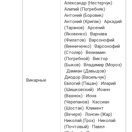
Александр (Нестерчук) ·
Алипий (Погребняк) ·
Антоний (Боровик) ·
Антоний (Крипак) · Аркадий
(Таранов) · Арсений
(Яковенко) · Варнава
(Филатов) · Варсонофий
(Винниченко) · Варсонофий
(Столяр) · Вениамин
(Погребной) · Виктор
(Быков) · Владимир (Мороз)
· Дамиан (Давыдов) ·
Диодор (Васильчук) ·
Викарные
Евлогий (Пацан) · Иларий
(Шишковский) · Иоанн
(Вахнюк) · Иона
(Черепанов) · Кассиан
(Шостак)· Климент
(Вечеря) · Лонгин (Жар) ·
Николай (Грох) · Николай
(Почтовый) · Павел