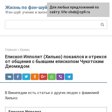
Перейти
Жизнь по фэн-шуй
Для любых предложений по
Для любых предложений по
к
Фэн-шуй: учение и жизнь
сайту: life-cheb@cp9.ru
сайту: life-cheb@cp9.ru
контенту
Поиск:
Главная
»
Храмы
Епископ Ипполит (Хилько) покаялся и отрекся
от общения с бывшим епископом Чукотским
Диомидом
В Википедии есть статьи о других людях с фамилией
Хилько.
Епископ Ипполит